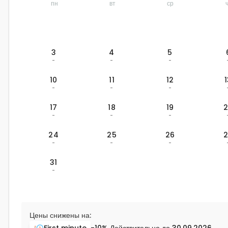
пн
вт
ср
3
4
5
-
-
-
10
11
12
-
-
-
17
18
19
-
-
-
24
25
26
-
-
-
31
-
Цены снижены на:
First minute
-10%
Действительно до
30.09.2026