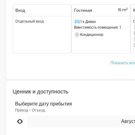
2
Вход
Гостиная
15 m
Отдельный вход
1 x Диван
Спальное место
Вместимость помещения
:
1
Е
Кондиционер
Т
Есть кондиционер
Т
Е
Показать вс
Ценник и доступность
Выберите дату прибытия
Приезд
-
Отъезд
Авгус