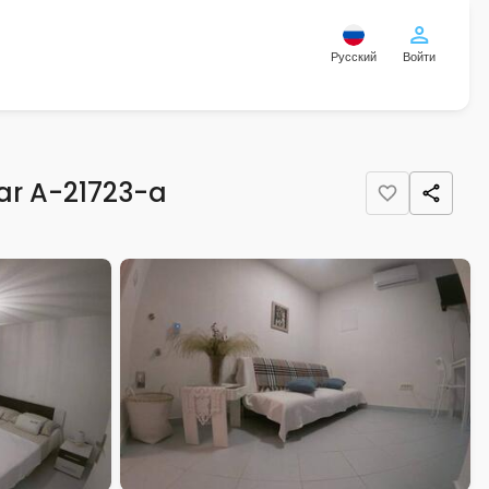
Русский
Войти
var A-21723-a