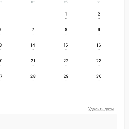
чт
пт
сб
вс
1
2
-
-
6
7
8
9
-
-
-
-
13
14
15
16
-
-
-
-
20
21
22
23
-
-
-
-
27
28
29
30
-
-
-
-
Удалить даты