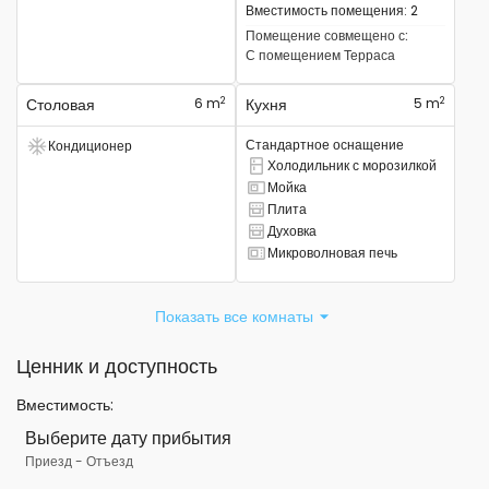
Вместимость помещения
:
2
Помещение совмещено с
:
С помещением
Терраса
2
2
Столовая
6 m
Кухня
5 m
Стандартное оснащение
Кондиционер
Есть кондиционер
Холодильник с морозилкой
Есть комбинированный холодильник.
Мойка
Там есть раковина
Плита
Там есть плита
Духовка
Там есть духовка
Микроволновая печь
Есть микроволновая печь
Показать все комнаты
Ценник и доступность
Вместимость
:
Выберите дату прибытия
Приезд
-
Отъезд