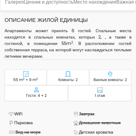
Галерея
Ценник и доступность
Место нахождения
Важная
ОПИСАНИЕ ЖИЛОЙ ЕДИНИЦЫ
Апартаменты может принять 6 гостей. Спальные места
находятся в спальных комнатах, которых 2, , а также в
2
гостиной, в помещении 55m
. В расположении гостей
собственная терраса, на которой могут наслаждаться теплыми
летними вечерами.
2
Район - размещение
2
Количество спален - размещ
Количество
55 m
+ 9 m
Комнаты: 2
Ванные комнаты: 2
Вместимость
Этаж - размещ
Гости: 4 + 2
1 этаж
- Есть Wi-Fi
- Не доступно
WiFi
Завтрак
- Доступна парковка
- Не до
Парковка
Домашние животные
- Не доступно
- Детская 
Вид на море
Детская кроватка