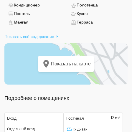
- Есть кондиционер
- Полотенца пре
Кондиционер
Полотенца
- Предоставляется постельное белье
- Есть кухня
Постель
Кухня
- Не доступно
- Терраса
Мангал
Терраса
Показать всё содержание
Показать на карте
Подробнее о помещениях
2
Вход
Гостиная
12 m
Отдельный вход
1 x Диван
Спальное место