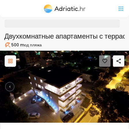
Двухкомнатные апартаменты с терра
500 m
од пляжа
Пляж
Previous
Nex