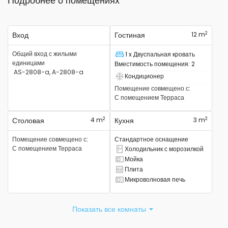
Подробнее о помещениях
2
Вход
Гостиная
12 m
Общий вход с жилыми
1 x Двуспальная кровать
Спальное место
единицами
Вместимость помещения
:
2
AS-2808-a, A-2808-a
Кондиционер
Есть кондиционер
Помещение совмещено с
:
С помещением
Терраса
2
2
Столовая
4 m
Кухня
3 m
Помещение совмещено с
:
Стандартное оснащение
С помещением
Терраса
Холодильник с морозилкой
Есть комбинированный холодильник.
Мойка
Там есть раковина
Плита
Там есть плита
Микроволновая печь
Есть микроволновая печь
Показать все комнаты