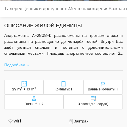
Галерея
Ценник и доступность
Место нахождения
Важная
ОПИСАНИЕ ЖИЛОЙ ЕДИНИЦЫ
Апартаменты A-2808-b расположены на третьем этаже и
рассчитаны на размещение до четырёх гостей. Внутри Вас
ждёт уютная спальня и гостиная с дополнительными
спальными местами. Площадь апартаментов составляет 29
м², а просторная терраса 10 м² открывает вид на море, что
Подробнее
создаёт приятную атмосферу для отдыха.
В распоряжении гостей - кондиционер в гостиной,
стандартный Wi-Fi, спутниковое телевидение, собственная
кухня с базовым набором посуды, микроволновой печью,
2
Район - размещение
2
Количество спален - размещ
Количество
29 m
+ 10 m
Комнаты: 1
Ванные комнаты: 1
электрическим чайником и кофемашиной. Для Вашего
удобства предоставляются постельное бельё, туалетные
Вместимость
Этаж - размещ
Гости: 2 + 2
3 этаж (Мансарда)
принадлежности, полотенца, фен, утюг, детская кроватка и
услуги прачечной. На территории площадью 300 м² есть зона
для отдыха на свежем воздухе и стационарный гриль.
- Есть Wi-Fi
- Не доступно
WiFi
Завтрак
Бесплатная частная парковка доступна для гостей.