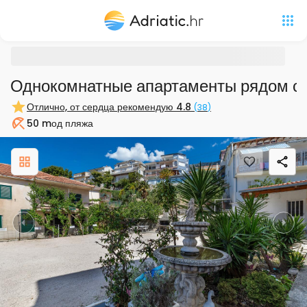
Однокомнатные апартаменты рядом с
Отлично, от сердца рекомендую
4.8
(
38
)
50 m
од пляжа
Пляж
Previous
Nex