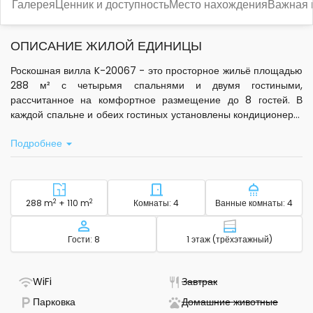
Галерея
Ценник и доступность
Место нахождения
Важная
ОПИСАНИЕ ЖИЛОЙ ЕДИНИЦЫ
Роскошная вилла K-20067 - это просторное жильё площадью
288 м² с четырьмя спальнями и двумя гостиными,
рассчитанное на комфортное размещение до 8 гостей. В
каждой спальне и обеих гостиных установлены кондиционеры,
что входит в стоимость проживания. Вилла располагает
Подробнее
террасой и балконом общей площадью 110 м², а также
ухоженной внешней зоной 400 м² с зоной для отдыха.
В распоряжении гостей - стандартный Wi-Fi, спутниковое
телевидение, сейф без дополнительной платы, стиральная
2
Район - размещение
2
Количество спален - размещ
Количество
288 m
+ 110 m
Комнаты: 4
Ванные комнаты: 4
машина, утюг и гладильная доска. Кухня полностью
оборудована: есть вся необходимая посуда, микроволновая
Вместимость
Этаж - размещ
Гости: 8
1 этаж (трёхэтажный)
печь, электрический чайник, кофемашина, посудомоечная
машина и морозильник. Для семей с детьми предоставляется
детская кроватка.
- Есть Wi-Fi
- Не доступно
WiFi
Завтрак
- Доступна парковка
- Не до
Парковка
Домашние животные
На территории виллы есть бассейн, джакузи, сауна и фитнес-