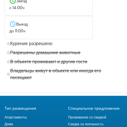
Заезд
с
14:00
ч
Выезд
до
11:00
ч
Курение разрешено
Разрешены домашние животные
В объекте проживают и другие гости
Владельцы живут в объекте или иногда его
посещают
Тип размещения
Специальное предложение
Апартаменты
Проживание со скидкой
Дома
Скидка за лояльность