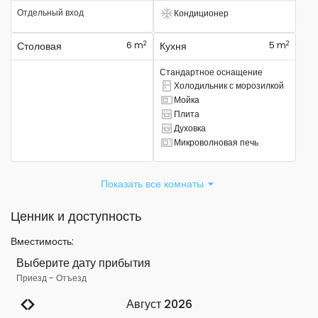
Отдельный вход
Кондиционер
Есть кондиционер
2
2
Столовая
6 m
Кухня
5 m
Стандартное оснащение
Холодильник с морозилкой
Есть комбинированный холодильник.
Мойка
Там есть раковина
Плита
Там есть плита
Духовка
Там есть духовка
Микроволновая печь
Есть микроволновая печь
Показать все комнаты
Ценник и доступность
Вместимость
:
Выберите дату прибытия
Приезд
-
Отъезд
Август 2026