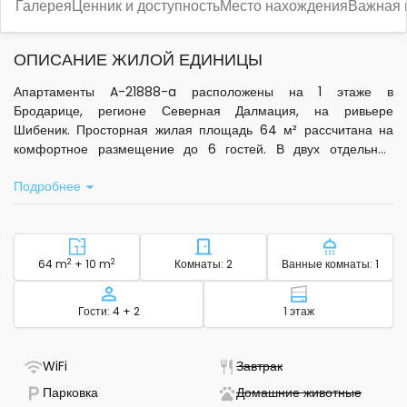
Галерея
Ценник и доступность
Место нахождения
Важная
ОПИСАНИЕ ЖИЛОЙ ЕДИНИЦЫ
Апартаменты A-21888-a расположены на 1 этаже в
Бродарице, регионе Северная Далмация, на ривьере
Шибеник. Просторная жилая площадь 64 м² рассчитана на
комфортное размещение до 6 гостей. В двух отдельных
спальнях установлены кровати, что обеспечивает удобство
Подробнее
для семей или компаний друзей.
В гостиной установлен кондиционер, который включён в
стоимость проживания. Для Вашего удобства предоставляется
стандартный Wi-Fi и телевизор. Кухня полностью
2
Район - размещение
2
Количество спален - размещ
Количество
64 m
+ 10 m
Комнаты: 2
Ванные комнаты: 1
оборудована: есть необходимая посуда, микроволновая печь,
электрический чайник и кофемашина. В распоряжении гостей
Вместимость
Этаж - размещ
Гости: 4 + 2
1 этаж
также есть утюг, гладильная доска, фен, пляжный зонт и
детская кроватка. Постельное бельё, туалетные
принадлежности и полотенца для ванной включены в
- Есть Wi-Fi
- Не доступно
WiFi
Завтрак
комплект.
- Доступна парковка
- Не до
Парковка
Домашние животные