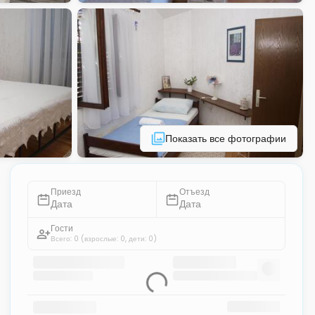
Показать все фотографии
Приезд
Отъезд
Дата
Дата
Гости
Всего: 0
(взрослые: 0, дети: 0)