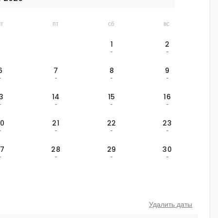
чт
пт
сб
вс
1
2
-
-
6
7
8
9
-
-
-
-
13
14
15
16
-
-
-
-
20
21
22
23
-
-
-
-
27
28
29
30
-
-
-
-
Удалить даты