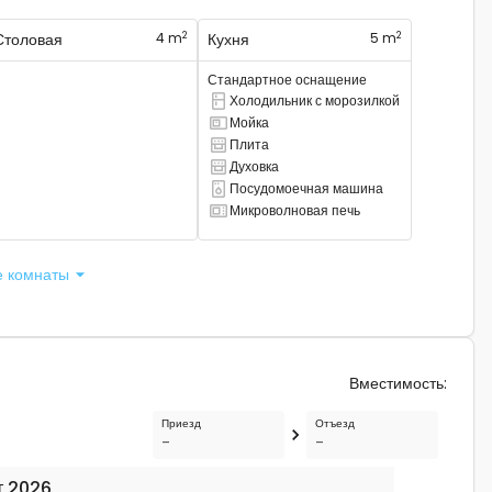
2
2
Столовая
4 m
Кухня
5 m
Стандартное оснащение
Холодильник с морозилкой
Есть комбинированный холодильник.
Мойка
Там есть раковина
Плита
Там есть плита
Духовка
Там есть духовка
Посудомоечная машина
Есть посудомоечная машина
Микроволновая печь
Есть микроволновая печь
е комнаты
Вместимость
:
Приезд
Отъезд
-
-
т 2026