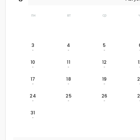
пн
вт
ср
3
4
5
-
-
-
10
11
12
-
-
-
17
18
19
-
-
-
24
25
26
-
-
-
31
-