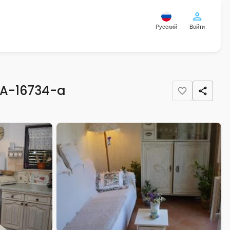
Русский
Войти
r A-16734-a