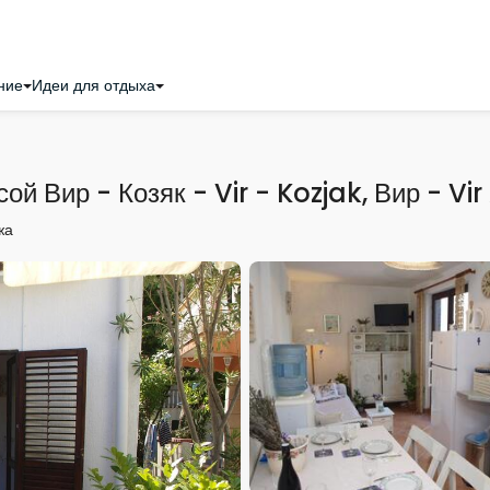
ние
Идеи для отдыха
й Вир - Козяк - Vir - Kozjak, Вир - Vi
жа