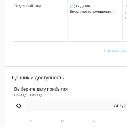
Отдельный вход
1 x Диван
Спальное место
Е
Вместимость помещения
:
1
Показать вс
Ценник и доступность
Выберите дату прибытия
Приезд
-
Отъезд
Авгус
пн
вт
ср