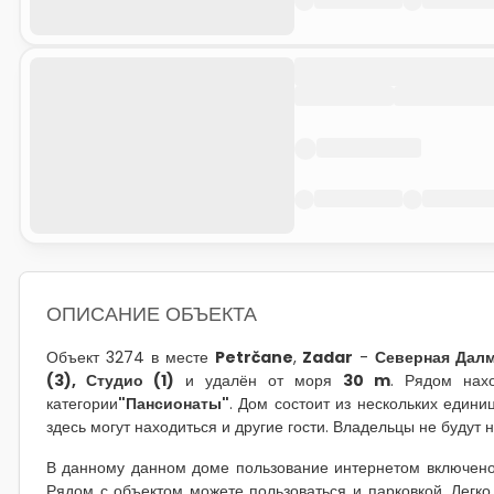
ОПИСАНИЕ ОБЪЕКТА
Объект 3274 в месте
Petrčane
,
Zadar
-
Северная Дал
(3), Студио (1)
и удалён от моря
30 m
. Рядом нах
категории
"Пансионаты"
. Дом состоит из нескольких един
здесь могут находиться и другие гости. Владельцы не будут 
В данному данном доме пользование интернетом включено
Рядом с объектом можете пользоваться и парковкой. Легко