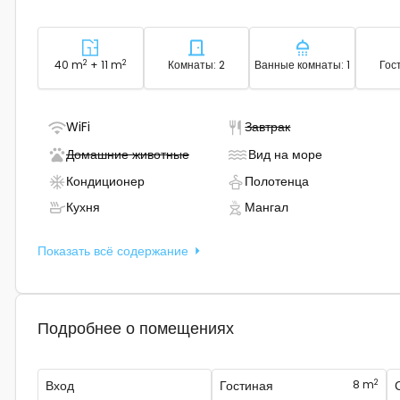
2
Район - размещение
2
Количество спален - размеще
Количество ва
40 m
+ 11 m
Комнаты: 2
Ванные комнаты: 1
Гост
- Есть Wi-Fi
- Не доступно
WiFi
Завтрак
- Не доступно
- Размещени
Домашние животные
Вид на море
- Есть кондиционер
- Полотенца п
Кондиционер
Полотенца
- Есть кухня
- Есть гриль
Кухня
Мангал
Показать всё содержание
Подробнее о помещениях
2
Вход
Гостиная
8 m