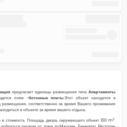
мация
предлагает единицы размещения типа
Апартаменты
одится пляж -
бетонные плиты
.Этот объект находится в
иц размещения, соответственно за время Вашего проживания
находиться в объекте за время вашего отдыха.
2
 в стоимость. Площадь двора, окружающего объект 100 m
.
 добраться пешком от дома до:Магазин, Банкомат, Ресторан