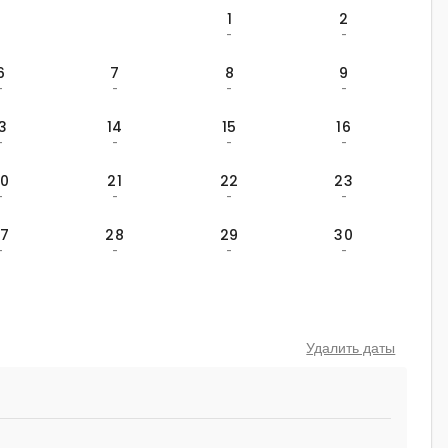
1
2
-
-
6
7
8
9
-
-
-
-
13
14
15
16
-
-
-
-
20
21
22
23
-
-
-
-
27
28
29
30
-
-
-
-
Удалить даты