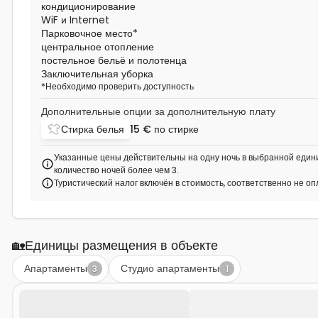
кондиционирование
WiF и Internet
Парковочное место
*
центральное отопление
постельное бельё и полотенца
Заключительная уборка
*
Необходимо проверить доступность
Дополнительные опции за дополнительную плату
Стирка белья
15 €
по стирке
Указанные цены действительны на одну ночь в выбранной едини
количество ночей более чем 3.
Туристический налог включён в стоимость, соответственно не о
🏡
Единицы размещения в объекте
Апартаменты
Студио апартаменты
3
1