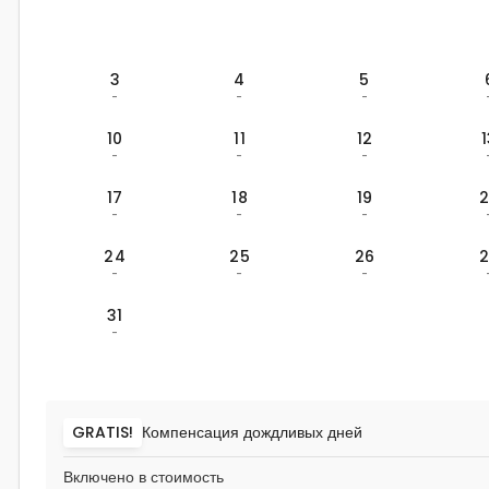
3
4
5
-
-
-
10
11
12
-
-
-
17
18
19
-
-
-
24
25
26
-
-
-
31
-
GRATIS!
Компенсация дождливых дней
Включено в стоимость