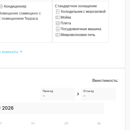
Стандартное оснащение
Кондиционер
сть кондиционер
Холодильник с морозилкой
Помещение совмещено с
:
Есть комбинированный холодильник.
Мойка
С помещением
Терраса
Там есть раковина
Плита
Там есть плита
Посудомоечная машина
Есть посудомоечная машина
Микроволновая печь
Есть микроволновая печь
е комнаты
Вместимость
:
Приезд
Отъезд
-
-
т 2026
чт
пт
сб
вс