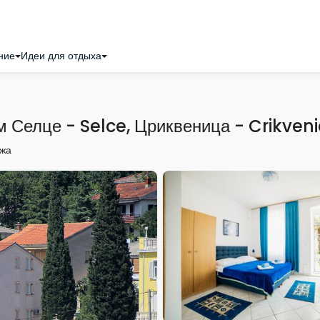
ние
Идеи для отдыха
м Селце - Selce, Цриквеница - Crikve
яжа