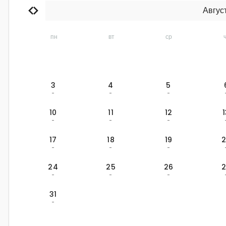
Авгус
пн
вт
ср
3
4
5
-
-
-
10
11
12
-
-
-
17
18
19
-
-
-
24
25
26
-
-
-
31
-