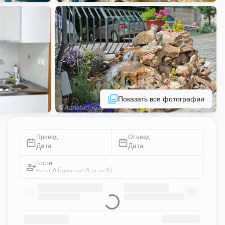
Показать все фотографии
Приезд
Отъезд
Дата
Дата
Гости
Всего: 0
(взрослые: 0, дети: 0)