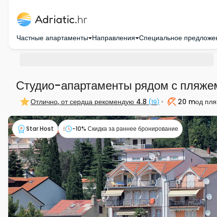
Частные апартаменты
Направления
Специальное предложе
Студио-апартаменты рядом с пляже
Отлично, от сердца рекомендую
4.8
20 m
од пл
(
19
)
Пляж
Star Host
-10% Скидка за раннее бронирование