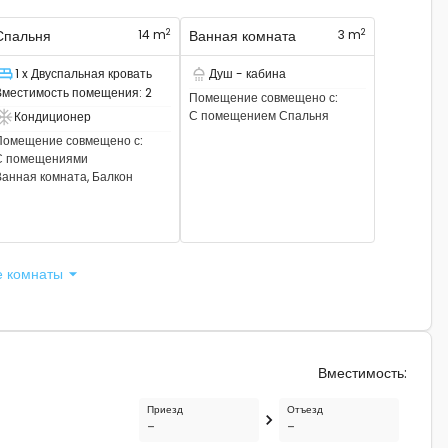
2
2
Спальня
14 m
Ванная комната
3 m
1 x Двуспальная кровать
Душ - кабина
пальное место
Есть душевая кабина
Вместимость помещения
:
2
Помещение совмещено с
:
С помещением
Спальня
Кондиционер
сть кондиционер
Помещение совмещено с
:
С помещениями
анная комната, Балкон
е комнаты
Вместимость
:
Приезд
Отъезд
-
-