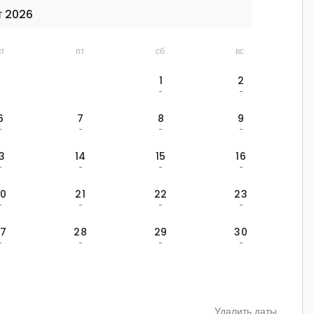
т 2026
чт
пт
сб
вс
1
2
-
-
6
7
8
9
-
-
-
-
13
14
15
16
-
-
-
-
20
21
22
23
-
-
-
-
27
28
29
30
-
-
-
-
Удалить даты