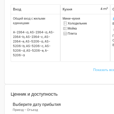
2
Вход
Кухня
4 m
Общий вход с жилыми
Мини-кухня
С
единицами
Холодильник
Там есть холодильник
Мойка
Там есть раковина
Е
A-2364-a, AS-2364-a, AS-
Плита
Там есть плита
2364-b, AS-2364-c, AS-
2364-e, AS-5206-a, AS-
В
5206-b, AS-5206-c, AS-
5206-d, AS-5206-e, A-
5206-a
Показать вс
Ценник и доступность
Выберите дату прибытия
Приезд
-
Отъезд