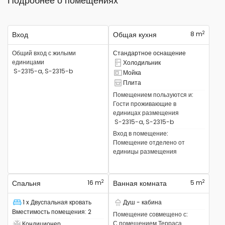
Подробнее о помещениях
2
Вход
Общая кухня
8 m
Общий вход с жилыми
Стандартное оснащение
единицами
Холодильник
Там есть холодильник
S-2315-a, S-2315-b
Мойка
Там есть раковина
Плита
Там есть плита
Помещением пользуются и
:
Гости проживающие в
единицах размещения
S-2315-a, S-2315-b
Вход в помещение
:
Помещение отделено от
единицы размещения
2
2
Спальня
16 m
Ванная комната
5 m
1 x Двуспальная кровать
Душ - кабина
Спальное место
Есть душевая кабина
Вместимость помещения
:
2
Помещение совмещено с
:
С помещением
Терраса
Кондиционер