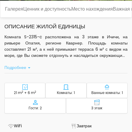
Галерея
Ценник и доступность
Место нахождения
Важная
ОПИСАНИЕ ЖИЛОЙ ЕДИНИЦЫ
Комната S-2315-c расположена на 3 этаже в Ичичи, на
ривьере Опатия, регионе Кварнер. Площадь комнаты
составляет 21 м², а к ней примыкает терраса 6 м² с видом на
море, где Вы сможете отдохнуть и насладиться окружающими
пейзажами.
Подробнее
В номере есть кондиционер, стандартный Wi-Fi, спутниковое
телевидение и центральное отопление. Для Вашего удобства
предусмотрена собственная ванная комната,
предоставляются постельное бельё, туалетные
2
Район - размещение
2
Количество спален - размещ
Количество
21 m
+ 6 m
Комнаты: 1
Ванные комнаты: 1
принадлежности и полотенца. В распоряжении гостей также
фен, утюг с гладильной доской и детская кроватка. На
Вместимость
Этаж - размещ
Гости: 2
3 этаж
территории работает прачечная.
Гости могут воспользоваться бесплатной частной парковкой.
- Есть Wi-Fi
- Доступен завтрак
WiFi
Завтрак
На участке площадью 1000 м² оборудована зона для отдыха,