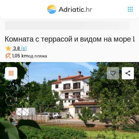
Комната с террасой и видом на море Ич
3.8
(
6
)
1,05 km
од пляжа
Пляж
Previous
Nex