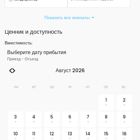
Есть кондиционер
Показать все комнаты
Ценник и доступность
Вместимость
:
Выберите дату прибытия
Приезд
-
Отъезд
Август 2026
пн
вт
ср
чт
пт
сб
вс
1
2
-
-
3
4
5
6
7
8
9
-
-
-
-
-
-
-
10
11
12
13
14
15
16
-
-
-
-
-
-
-