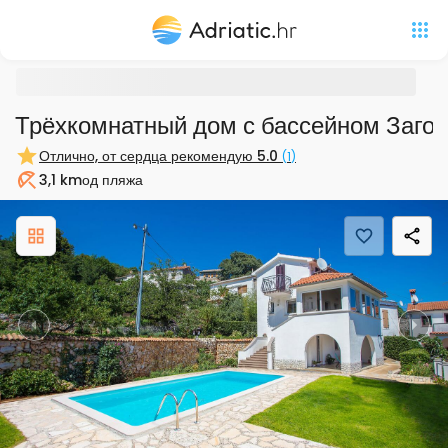
Трёхкомнатный дом с бассейном Загор
Отлично, от сердца рекомендую
5.0
(
1
)
3,1 km
од пляжа
Пляж
Previous
Nex