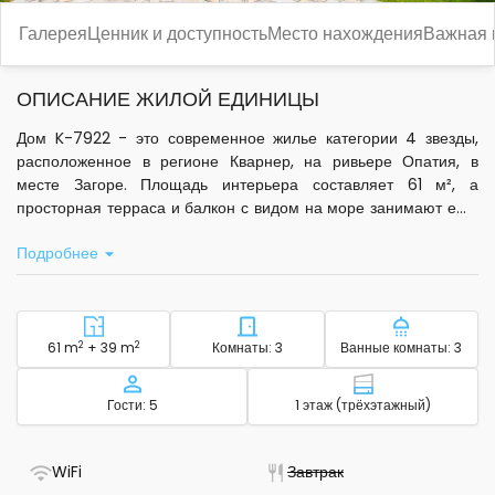
Галерея
Ценник и доступность
Место нахождения
Важная
ОПИСАНИЕ ЖИЛОЙ ЕДИНИЦЫ
Дом K-7922 - это современное жилье категории 4 звезды,
расположенное в регионе Кварнер, на ривьере Опатия, в
месте Загоре. Площадь интерьера составляет 61 м², а
просторная терраса и балкон с видом на море занимают еще
39 м². Дом рассчитан на размещение до 5 гостей: три
Подробнее
отдельные спальни обеспечивают комфорт для каждого.
В распоряжении гостей стандартный Wi-Fi, спутниковое
телевидение, полностью оборудованная кухня с базовой
посудой, микроволновой печью, электрическим чайником и
2
Район - размещение
2
Количество спален - размещ
Количество
61 m
+ 39 m
Комнаты: 3
Ванные комнаты: 3
кофемашиной. В доме установлены кондиционеры в спальне
и двух гостиных, что входит в стоимость проживания. Для
Вместимость
Этаж - размещ
Гости: 5
1 этаж (трёхэтажный)
удобства предоставляются постельное белье, туалетные
принадлежности, полотенца для ванной, фен, утюг и
гладильная доска, а также есть прачечная.
- Есть Wi-Fi
- Не доступно
WiFi
Завтрак