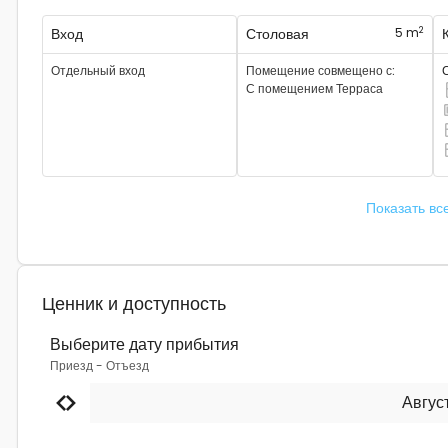
2
Вход
Столовая
5 m
Отдельный вход
Помещение совмещено с
:
С помещением
Терраса
Е
Т
Т
Т
Показать вс
Ценник и доступность
Выберите дату прибытия
Приезд
-
Отъезд
Авгус