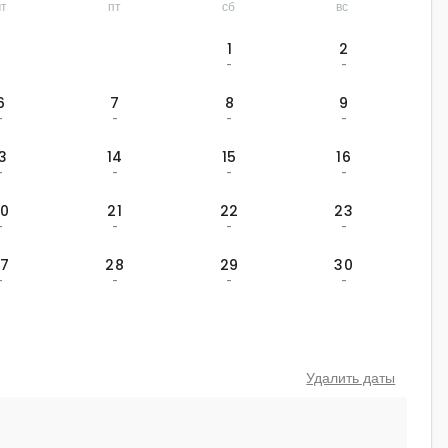
чт
пт
сб
вс
1
2
-
-
6
7
8
9
-
-
-
-
13
14
15
16
-
-
-
-
20
21
22
23
-
-
-
-
27
28
29
30
-
-
-
-
Удалить даты