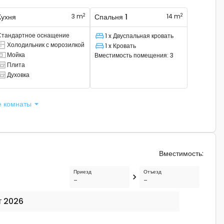
2
2
Кухня
3 m
Спальня 1
14 m
Стандартное оснащение
1 x Двуспальная кровать
Спальное место
Холодильник с морозилкой
1 x Кровать
сть комбинированный холодильник.
Спальное место
Мойка
Вместимость помещения
:
3
ам есть раковина
Плита
ам есть плита
Духовка
ам есть духовка
е комнаты
Вместимость
:
Приезд
Отъезд
-
-
т 2026