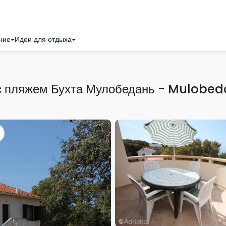
ние
Идеи для отдыха
с пляжем Бухта Мулобедань - Mulobed