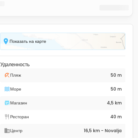
Показать на карте
Удаленность
Пляж
50 m
Море
50 m
Магазин
4,5 km
Ресторан
40 m
Центр
16,5 km - Novalja