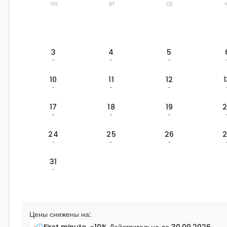
пн
вт
ср
3
4
5
-
-
-
10
11
12
-
-
-
17
18
19
-
-
-
24
25
26
-
-
-
31
-
Цены снижены на:
First minute
-10%
Действительно до
30.09.2026