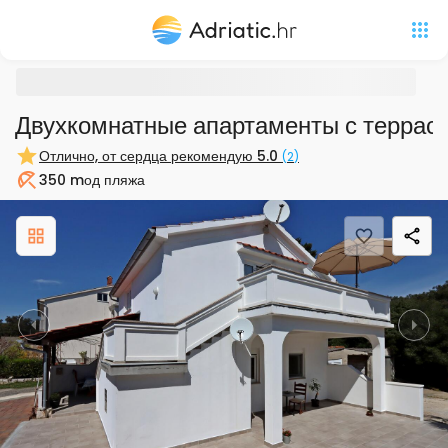
Двухкомнатные апартаменты с террасо
Отлично, от сердца рекомендую
5.0
(
2
)
350 m
од пляжа
Пляж
Previous
Nex