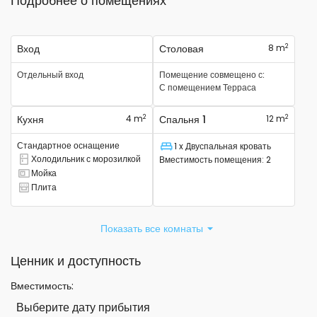
Подробнее о помещениях
2
Вход
Столовая
8 m
Отдельный вход
Помещение совмещено с
:
С помещением
Терраса
2
2
Кухня
4 m
Спальня 1
12 m
Стандартное оснащение
1 x Двуспальная кровать
Спальное место
Холодильник с морозилкой
Вместимость помещения
:
2
Есть комбинированный холодильник.
Мойка
Там есть раковина
Плита
Там есть плита
Показать все комнаты
Ценник и доступность
Вместимость
:
Выберите дату прибытия