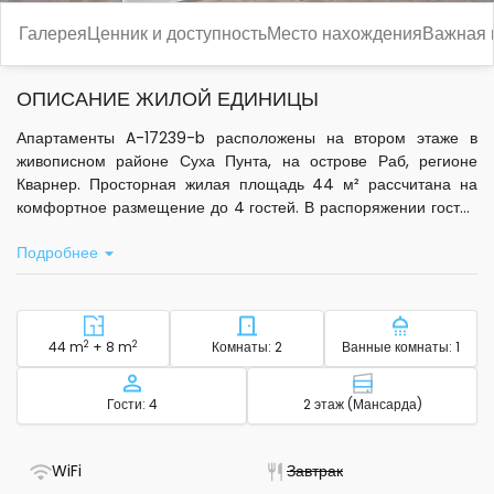
Галерея
Ценник и доступность
Место нахождения
Важная
ОПИСАНИЕ ЖИЛОЙ ЕДИНИЦЫ
Апартаменты A-17239-b расположены на втором этаже в
живописном районе Суха Пунта, на острове Раб, регионе
Кварнер. Просторная жилая площадь 44 м² рассчитана на
комфортное размещение до 4 гостей. В распоряжении гостей
две отдельные спальни, что обеспечивает удобство для семей
Подробнее
или небольшой компании.
В апартаментах есть собственная кухня с базовым набором
посуды, электрическим чайником и кофемашиной. Для Вашего
удобства предоставляются постельное бельё, туалетные
2
Район - размещение
2
Количество спален - размещ
Количество
44 m
+ 8 m
Комнаты: 2
Ванные комнаты: 1
принадлежности, полотенца для ванной, а также фен и
возможность воспользоваться прачечной. В гостиной зоне
Вместимость
Этаж - размещ
Гости: 4
2 этаж (Мансарда)
установлен телевизор и работает стандартный Wi-Fi. В
коридоре установлен кондиционер, который включён в
стоимость проживания.
- Есть Wi-Fi
- Не доступно
WiFi
Завтрак