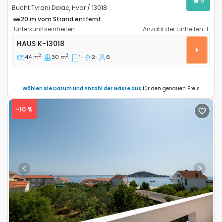
5
Bucht Tvrdni Dolac, Hvar / 13018
20 m vom Strand entfernt
Unterkunftseinheiten:
Anzahl der Einheiten:
1
1-Zimmer-Haus Bucht Tvrdni Dolac, Hvar K-13018
HAUS
K-13018
2
2
44 m
30 m
1
2
6
Wählen Sie Datum und Anzahl der Gäste aus
für den genauen Preis
-10 %
Previous
Next