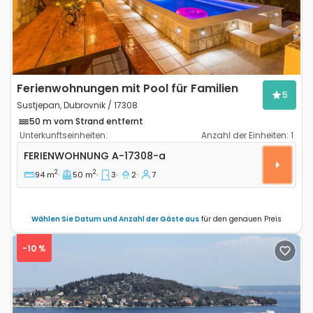
Ferienwohnungen mit Pool für Familien
5
Sustjepan, Dubrovnik / 17308
50 m vom Strand entfernt
Unterkunftseinheiten:
Anzahl der Einheiten:
1
3-Zimmer-Ferienwohnung Sustjepan, Dubrovnik A-17
FERIENWOHNUNG
A-17308-a
2
2
94 m
50 m
3
2
7
Wählen Sie Datum und Anzahl der Gäste aus
für den genauen Preis
-10 %