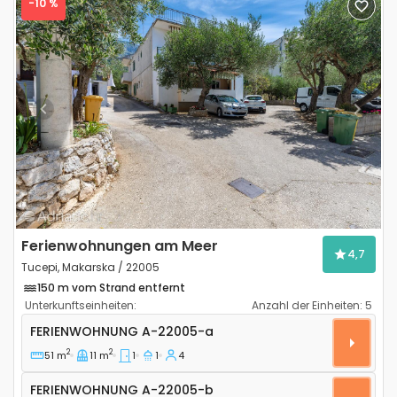
-10 %
Previous
Next
Ferienwohnungen am Meer
4,7
Tucepi, Makarska / 22005
150 m vom Strand entfernt
Unterkunftseinheiten:
Anzahl der Einheiten:
5
1-Zimmer-Ferienwohnung Tucepi, Makarska A-22005
FERIENWOHNUNG
A-22005-a
2
2
51 m
11 m
1
1
4
Ferienwohnung A-22005-b
FERIENWOHNUNG
A-22005-b