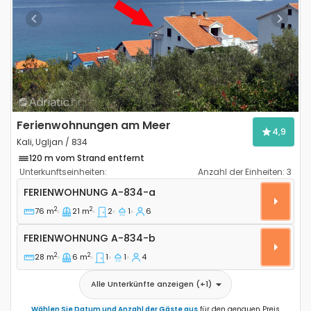
Previous
Next
Ferienwohnungen am Meer
4,9
Kali, Ugljan / 834
120 m vom Strand entfernt
Unterkunftseinheiten:
Anzahl der Einheiten:
3
2-Zimmer-Ferienwohnung Kali, Ugljan A-834-a
FERIENWOHNUNG
A-834-a
2
2
76 m
21 m
2
1
6
Ferienwohnung A-834-b
FERIENWOHNUNG
A-834-b
2
2
28 m
6 m
1
1
4
Alle Unterkünfte anzeigen
(+
1
)
Wählen Sie Datum und Anzahl der Gäste aus
für den genauen Preis