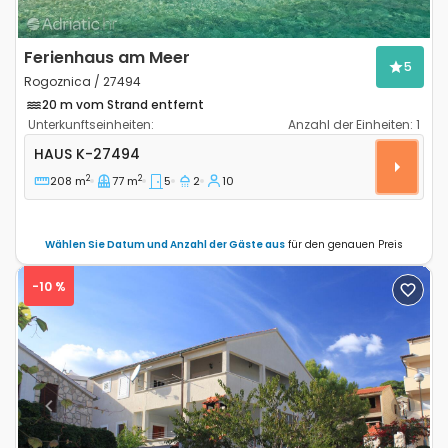
Ferienhaus am Meer
5
Rogoznica / 27494
20 m vom Strand entfernt
Unterkunftseinheiten:
Anzahl der Einheiten:
1
Komfortables Haus Rogoznica K-27494
HAUS
K-27494
2
2
208 m
77 m
5
2
10
Wählen Sie Datum und Anzahl der Gäste aus
für den genauen Preis
-10 %
Previous
Next