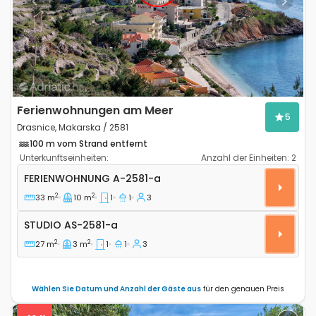
Previous
Next
Ferienwohnungen am Meer
5
Drasnice, Makarska / 2581
100 m vom Strand entfernt
Unterkunftseinheiten:
Anzahl der Einheiten:
2
1-Zimmer-Ferienwohnung Drasnice, Makarska A-2581
FERIENWOHNUNG
A-2581-a
2
2
33 m
10 m
1
1
3
Studio AS-2581-a
STUDIO
AS-2581-a
2
2
27 m
3 m
1
1
3
Wählen Sie Datum und Anzahl der Gäste aus
für den genauen Preis