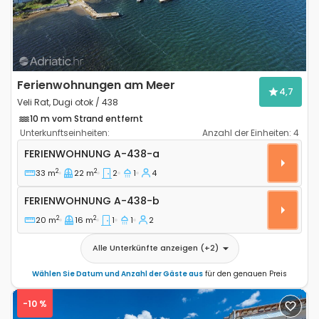
Ferienwohnungen am Meer
4,7
Veli Rat, Dugi otok / 438
10 m vom Strand entfernt
Unterkunftseinheiten:
Anzahl der Einheiten:
4
2-Zimmer-Ferienwohnung Veli Rat, Dugi otok A-438-
FERIENWOHNUNG
A-438-a
2
2
33 m
22 m
2
1
4
Ferienwohnung A-438-b
FERIENWOHNUNG
A-438-b
2
2
20 m
16 m
1
1
2
Alle Unterkünfte anzeigen
(+
2
)
Wählen Sie Datum und Anzahl der Gäste aus
für den genauen Preis
-10 %