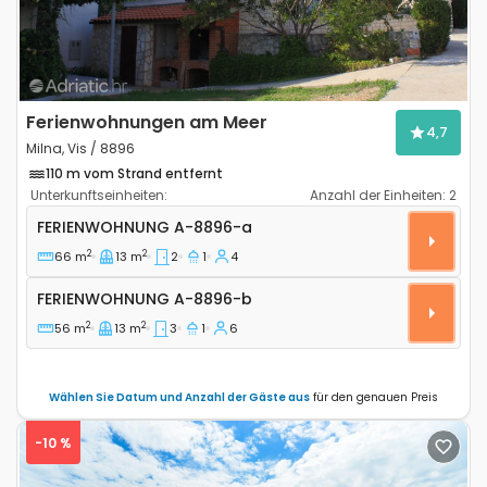
Ferienwohnungen am Meer
4,7
Milna, Vis / 8896
110 m vom Strand entfernt
Unterkunftseinheiten:
Anzahl der Einheiten:
2
2-Zimmer-Ferienwohnung Milna, Vis A-8896-a
FERIENWOHNUNG
A-8896-a
2
2
66 m
13 m
2
1
4
Ferienwohnung A-8896-b
FERIENWOHNUNG
A-8896-b
2
2
56 m
13 m
3
1
6
Wählen Sie Datum und Anzahl der Gäste aus
für den genauen Preis
-10 %