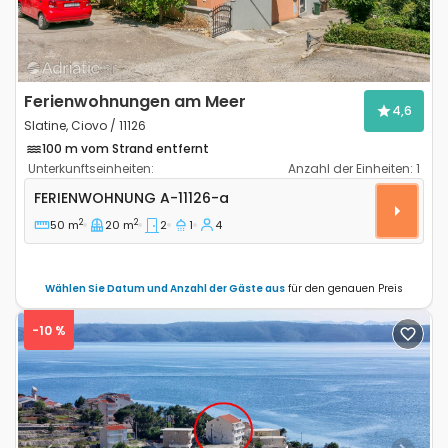
Ferienwohnungen am Meer
4,6
Slatine, Ciovo / 11126
100 m vom Strand entfernt
Unterkunftseinheiten:
Anzahl der Einheiten:
1
2-Zimmer-Ferienwohnung Slatine, Ciovo A-11126-a
FERIENWOHNUNG
A-11126-a
2
2
50 m
20 m
2
1
4
Wählen Sie Datum und Anzahl der Gäste aus
für den genauen Preis
-10 %