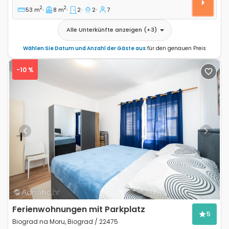
2
2
53 m
8 m
2
2
7
Alle Unterkünfte anzeigen
(+
3
)
Wählen Sie Datum und Anzahl der Gäste aus
für den genauen Preis
-10 %
Previous
Next
Ferienwohnungen mit Parkplatz
5
Biograd na Moru, Biograd / 22475