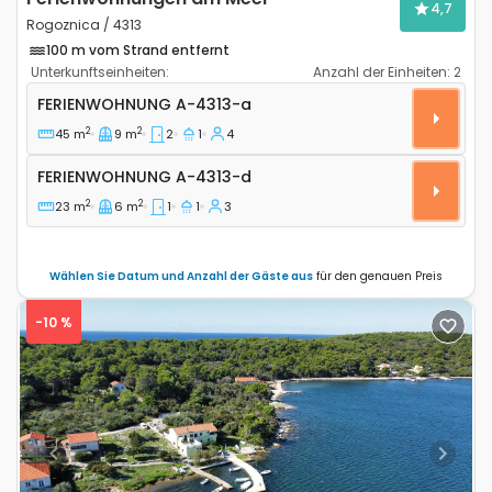
4,7
Rogoznica / 4313
100 m vom Strand entfernt
Unterkunftseinheiten:
Anzahl der Einheiten:
2
2-Zimmer-Ferienwohnung Rogoznica A-4313-a
FERIENWOHNUNG
A-4313-a
2
2
45 m
9 m
2
1
4
Ferienwohnung A-4313-d
FERIENWOHNUNG
A-4313-d
2
2
23 m
6 m
1
1
3
Wählen Sie Datum und Anzahl der Gäste aus
für den genauen Preis
-10 %
Previous
Next