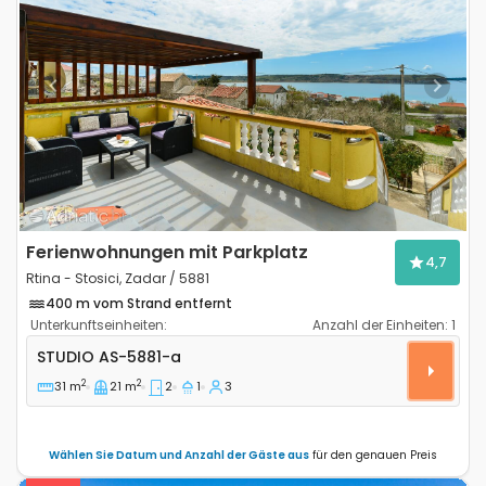
Previous
Next
Ferienwohnungen mit Parkplatz
4,7
Rtina - Stosici, Zadar / 5881
400 m vom Strand entfernt
Unterkunftseinheiten:
Anzahl der Einheiten:
1
Studio Appartement Rtina - Stosici, Zadar AS-5881-a
STUDIO
AS-5881-a
2
2
31 m
21 m
2
1
3
Wählen Sie Datum und Anzahl der Gäste aus
für den genauen Preis