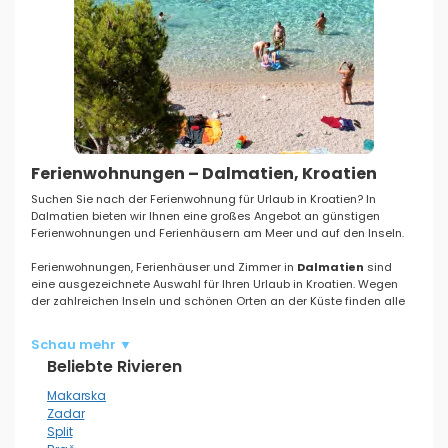
Ferienwohnungen – Dalmatien, Kroatien
Suchen Sie nach der Ferienwohnung für Urlaub in Kroatien? In
Dalmatien bieten wir Ihnen eine großes Angebot an günstigen
Ferienwohnungen und Ferienhäusern am Meer und auf den Inseln.
Ferienwohnungen, Ferienhäuser und Zimmer in
Dalmatien
sind
eine ausgezeichnete Auswahl für Ihren Urlaub in Kroatien. Wegen
der zahlreichen Inseln und schönen Orten an der Küste finden alle
Liebhaber des sauberen Meeres
die Unterkunft an Kies- und
Sandstränden
. Für diese, die ihre Haustiere mitnehmen möchten,
Schau mehr ▼
haben wir
Ferienwohnungen ausgesondert, in welchen die Haustiere
Beliebte Rivieren
willkommen sind
.
Wenn Sie Ihren Urlaub nicht auf dem Festland verbringen möchten,
Makarska
bieten wir Ihnen in Dalmatien ein großes
Angebot an den
Zadar
Ferienwohnungen auf den Inseln
. Für Abenteurer, die nach Alleinlage
Split
sehnen, haben wir
Unterkunft im Robinson Stil
ausgewählt, in