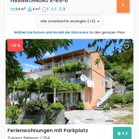
FERIENWOHNUNG
A-815-b
2
2
34 m
4 m
1
1
3
Alle Unterkünfte anzeigen
(+
3
)
Wählen Sie Datum und Anzahl der Gäste aus
für den genauen Preis
-10 %
Previous
Next
Ferienwohnungen mit Parkplatz
4,9
Zuljana, Peljesac / 254