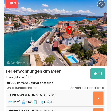
-10 %
Previous
Next
Ferienwohnungen am Meer
4,8
Tisno, Murter / 815
600 m vom Strand entfernt
Unterkunftseinheiten:
Anzahl der Einheiten:
5
1-Zimmer-Ferienwohnung Tisno, Murter A-815-a
FERIENWOHNUNG
A-815-a
2
2
42 m
4 m
1
1
3
Ferienwohnung A-815-b