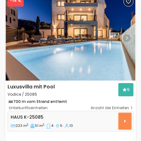
-14 %
Previous
Next
Luxusvilla mit Pool
5
Vodice / 25085
700 m vom Strand entfernt
Unterkunftseinheiten:
Anzahl der Einheiten:
1
4-Zimmer-Haus Vodice K-25085
HAUS
K-25085
2
2
223 m
51 m
4
5
10