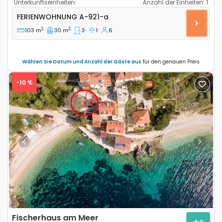
Unterkunftseinheiten:
Anzahl der Einheiten:
1
3-Zimmer-Ferienwohnung Brodarica, Sibenik A-921-a
FERIENWOHNUNG
A-921-a
2
2
103 m
30 m
3
1
6
Wählen Sie Datum und Anzahl der Gäste aus
für den genauen Preis
-10 %
Previous
Next
Fischerhaus am Meer