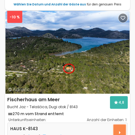
Wählen Sie Datum und Anzahl der Gäste aus
für den genauen Preis
-10 %
Previous
Next
Fischerhaus am Meer
4,8
Bucht Jaz - Telašćica, Dugi otok / 8143
270 m vom Strand entfernt
Unterkunftseinheiten:
Anzahl der Einheiten:
1
2-Zimmer-Haus Bucht Jaz - Telašćica, Dugi otok K-81
HAUS
K-8143