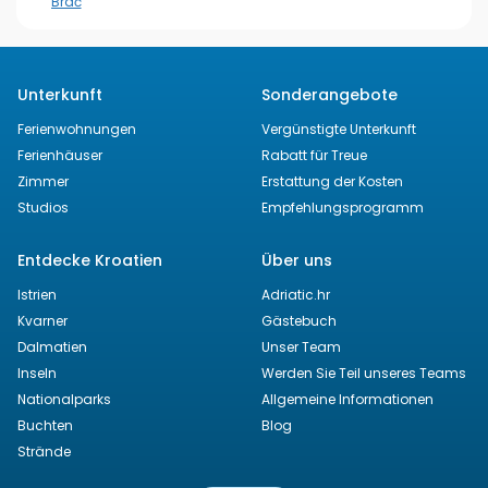
Brač
welcher Sie sich weit weg vom Sommerhektik und Lärm erholen
können.
Erfahren Sie mehr über Dalmatien
Unterkunft
Sonderangebote
Ferienwohnungen
Vergünstigte Unterkunft
Ferienhäuser
Rabatt für Treue
Zimmer
Erstattung der Kosten
Studios
Empfehlungsprogramm
Entdecke Kroatien
Über uns
Istrien
Adriatic.hr
Kvarner
Gästebuch
Dalmatien
Unser Team
Inseln
Werden Sie Teil unseres Teams
Nationalparks
Allgemeine Informationen
Buchten
Blog
Strände