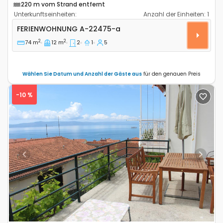
220 m vom Strand entfernt
Unterkunftseinheiten:
Anzahl der Einheiten:
1
2-Zimmer-Ferienwohnung Biograd na Moru, Biograd 
FERIENWOHNUNG
A-22475-a
2
2
74 m
12 m
2
1
5
Wählen Sie Datum und Anzahl der Gäste aus
für den genauen Preis
-10 %
Previous
Next