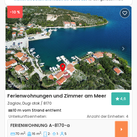
-10 %
Previous
Next
Ferienwohnungen und Zimmer am Meer
4,6
Zaglav, Dugi otok / 8170
10 m vom Strand entfernt
Unterkunftseinheiten:
Anzahl der Einheiten:
4
2-Zimmer-Ferienwohnung Zaglav, Dugi otok A-8170-a
FERIENWOHNUNG
A-8170-a
2
2
70 m
16 m
2
1
5