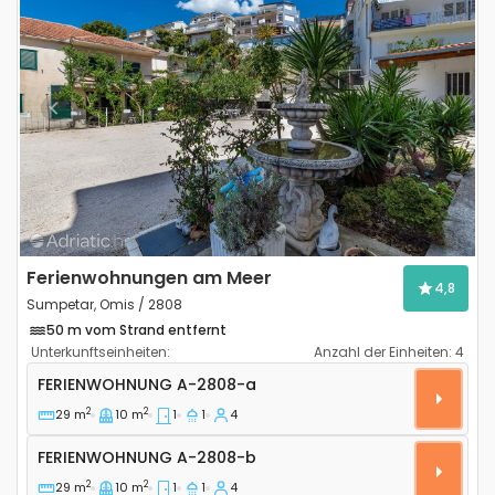
Previous
Next
Ferienwohnungen am Meer
4,8
Sumpetar, Omis / 2808
50 m vom Strand entfernt
Unterkunftseinheiten:
Anzahl der Einheiten:
4
1-Zimmer-Ferienwohnung Sumpetar (Omis) A-2808-
FERIENWOHNUNG
A-2808-a
2
2
29 m
10 m
1
1
4
Ferienwohnung A-2808-b
FERIENWOHNUNG
A-2808-b
2
2
29 m
10 m
1
1
4