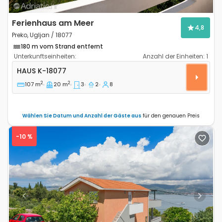
Ferienhaus am Meer
4,8
Preko, Ugljan / 18077
180 m vom Strand entfernt
Unterkunftseinheiten:
Anzahl der Einheiten:
1
3-Zimmer-Haus Preko, Ugljan K-18077
HAUS
K-18077
2
2
107 m
20 m
3
2
8
Wählen Sie Datum und Anzahl der Gäste aus
für den genauen Preis
-10 %
Previous
Next