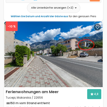
Alle Unterkünfte anzeigen
(+
2
)
Wählen Sie Datum und Anzahl der Gäste aus
für den genauen Preis
-10 %
Previous
Next
Ferienwohnungen am Meer
4,8
Tucepi, Makarska / 22656
150 m vom Strand entfernt