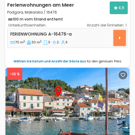
Ferienwohnungen am Meer
4,9
Podgora, Makarska / 16476
100 m vom Strand entfernt
Unterkunftseinheiten:
Anzahl der Einheiten:
1
3-Zimmer-Ferienwohnung Podgora, Makarska A-164
FERIENWOHNUNG
A-16476-a
2
2
70 m
30 m
3
2
9
Wählen Sie Datum und Anzahl der Gäste aus
für den genauen Preis
-10 %
Previous
Next