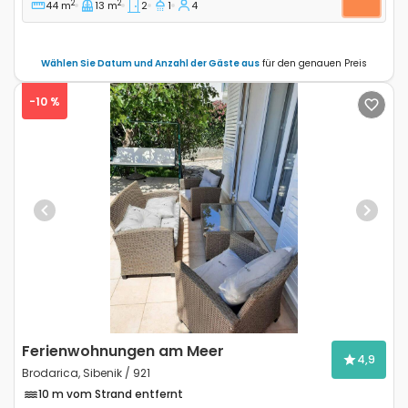
2
2
44 m
13 m
2
1
4
Wählen Sie Datum und Anzahl der Gäste aus
für den genauen Preis
-10 %
Previous
Next
Ferienwohnungen am Meer
4,9
Brodarica, Sibenik / 921
10 m vom Strand entfernt