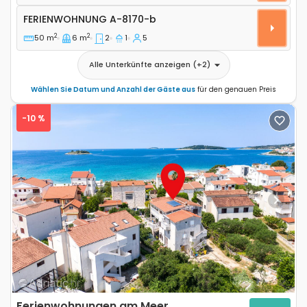
Ferienwohnung A-8170-b
FERIENWOHNUNG
A-8170-b
2
2
50 m
6 m
2
1
5
Alle Unterkünfte anzeigen
(+
2
)
Wählen Sie Datum und Anzahl der Gäste aus
für den genauen Preis
-10 %
Previous
Next
Ferienwohnungen am Meer