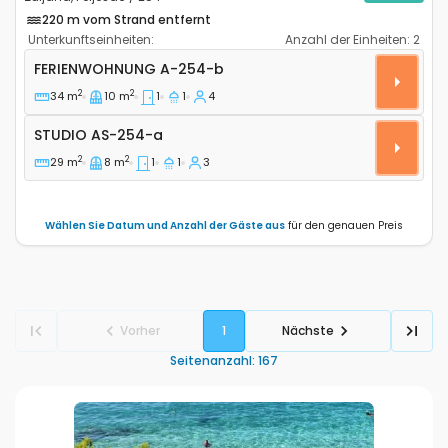
220 m vom Strand entfernt
Unterkunftseinheiten:
Anzahl der Einheiten:
2
1-Zimmer-Ferienwohnung Zuljana, Peljesac A-254-b
FERIENWOHNUNG
A-254-b
2
2
34 m
10 m
1
1
4
Studio AS-254-a
STUDIO
AS-254-a
2
2
29 m
8 m
1
1
3
Wählen Sie Datum und Anzahl der Gäste aus
für den genauen Preis
Vorher
1
Nächste
Seitenanzahl
:
167