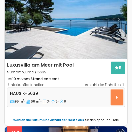
Previous
Next
Luxusvilla am Meer mit Pool
5
Sumartin, Brac / 5639
10 m vom Strand entfernt
Unterkunftseinheiten:
Anzahl der Einheiten:
1
3-Zimmer-Haus Sumartin, Brac K-5639
HAUS
K-5639
2
2
95 m
68 m
3
3
8
Wählen Sie Datum und Anzahl der Gäste aus
für den genauen Preis