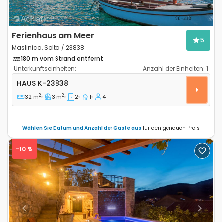
Ferienhaus am Meer
5
Maslinica, Solta / 23838
180 m vom Strand entfernt
Unterkunftseinheiten:
Anzahl der Einheiten:
1
2-Zimmer-Haus Maslinica, Solta K-23838
HAUS
K-23838
2
2
32 m
3 m
2
1
4
Wählen Sie Datum und Anzahl der Gäste aus
für den genauen Preis
-10 %
Previous
Next