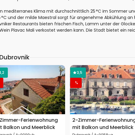
in mediterranes Klima mit durchschnittlich 25 °C im Sommer un
,5 °C und der milde Maestral sorgt für angenehme Abkühlung an
iker Restaurants bieten frischen Fisch, Lamm unter der Glocke 
 Wein Plavac Mali verkostet werden kann. Die Stadt bietet ein re
 Dubrovnik
4,2
3,5
%
Zimmer-Ferienwohnung
2-Zimmer-Ferienwohnun
t Balkon und Meerblick
mit Balkon und Meerblick
brovnik / A-9099-b
Dubrovnik / A-9058-a