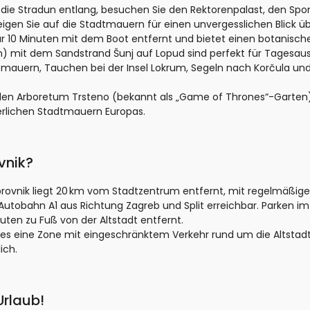
 die Stradun entlang, besuchen Sie den Rektorenpalast, den Spo
eigen Sie auf die Stadtmauern für einen unvergesslichen Blick ü
nur 10 Minuten mit dem Boot entfernt und bietet einen botanisch
an) mit dem Sandstrand Šunj auf Lopud sind perfekt für Tagesaus
dtmauern, Tauchen bei der Insel Lokrum, Segeln nach Korčula un
 den Arboretum Trsteno (bekannt als „Game of Thrones“-Garten)
terlichen Stadtmauern Europas.
vnik?
rovnik liegt 20 km vom Stadtzentrum entfernt, mit regelmäßige
 Autobahn A1 aus Richtung Zagreb und Split erreichbar. Parken i
uten zu Fuß von der Altstadt entfernt.
t es eine Zone mit eingeschränktem Verkehr rund um die Altstad
ich.
Urlaub!