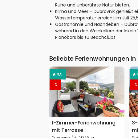
Ruhe und unberührte Natur bieten.
Klima und Meer – Dubrovnik genießt e
Wassertemperatur erreicht im Juli 25
Gastronomie und Nachtleben – Dubrovn
während in den Weinkellern der lokale
Pianobars bis zu Beachclubs.
Beliebte Ferienwohnungen in
4,5
%
%
1-Zimmer-Ferienwohnung
3-
mit Terrasse
mi
Dubrovnik / A-21248-a
Du