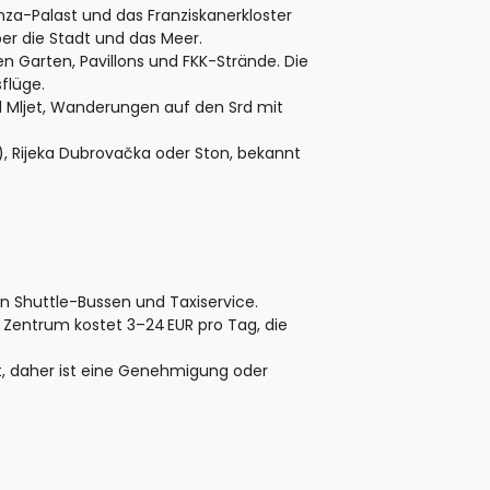
nza-Palast und das Franziskanerkloster
ber die Stadt und das Meer.
en Garten, Pavillons und FKK-Strände. Die
flüge.
d Mljet, Wanderungen auf den Srd mit
, Rijeka Dubrovačka oder Ston, bekannt
n Shuttle-Bussen und Taxiservice.
m Zentrum kostet 3–24 EUR pro Tag, die
t, daher ist eine Genehmigung oder