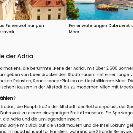
xus Ferienwohnungen
Ferienwohnungen Dubrovnik
brovnik
Meer
le der Adria
almatiens, die berühmte „Perle der Adria“, mit über 2.600 Sonn
 umgeben von beeindruckenden Stadtmauern mit einer Länge von 
ocken Palästen, Renaissance-Plätzen und kristallklarem Meer. D
ischen Häusern in der Altstadt bis zu modernen Villen mit Meerbl
ählen?
tradun, die Hauptstraße der Altstadt, der Rektorenpalast, der Spo
ubrovnik zu einem einzigartigen Freiluftmuseum. Ein Spazierg
, die Adria und die umliegenden Inseln.
nd Banje mit Blick auf die Stadtmauern und die Insel Lokrum ge
 in Lapad ist ideal für Familien, während die Strände Bellevue,