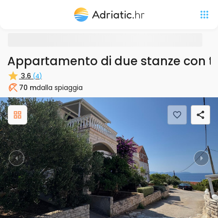
Appartamento di due stanze con ter
3.6
(
4
)
70 m
dalla spiaggia
Spiaggia
Previous
Nex