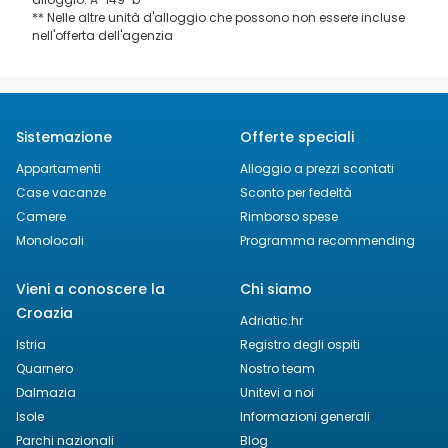
** Nelle altre unità d'alloggio che possono non essere incluse
nell'offerta dell'agenzia
Sistemazione
Offerte speciali
Appartamenti
Alloggio a prezzi scontati
Case vacanze
Sconto per fedeltà
Camere
Rimborso spese
Monolocali
Programma recommending
Vieni a conoscere la
Chi siamo
Croazia
Adriatic.hr
Istria
Registro degli ospiti
Quarnero
Nostro team
Dalmazia
Unitevi a noi
Isole
Informazioni generali
Parchi nazionali
Blog