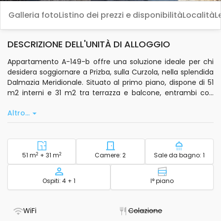
Galleria foto
Listino dei prezzi e disponibilità
Località
L
DESCRIZIONE DELL'UNITÀ DI ALLOGGIO
Appartamento A-149-b offre una soluzione ideale per chi
desidera soggiornare a Prizba, sulla Curzola, nella splendida
Dalmazia Meridionale. Situato al primo piano, dispone di 51
m2 interni e 31 m2 tra terrazza e balcone, entrambi con
vista mare. Capacità fino a 5 persone, con letti distribuiti in
Altro...
due camere da letto e nel soggiorno.
Zona giorno climatizzata, connessione wi-fi standard e TV
satellitare garantiscono comfort e intrattenimento. Cucina
privata completa di stoviglie essenziali, bollitore elettrico e
2
Superficie - alloggio
2
Numero di camere da letto -
Numero di 
51 m
+ 31 m
Camere: 2
Sale da bagno: 1
lavastoviglie. Disponibili biancheria da letto, asciugamani da
bagno, prodotti da toilette, ferro da stiro e asciugacapelli.
Capienza ricettiva
Livello - alloggi
Ospiti: 4 + 1
I° piano
Terrazza e balcone permettono di godere della vista sul
mare, mentre l’area esterna di 80 m2 offre spazio per
- Dispone di connessione Wi-Fi
- Non disponibile
WiFi
Colazione
sedersi all’aperto. Griglia fissa e possibilità di ormeggio