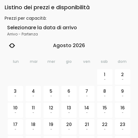
Listino dei prezzi e disponibilità
Prezzi per capacità
:
Selezionare la data di arrivo
Arrivo
-
Partenza
Agosto 2026
lun
mar
mer
gio
ven
sab
dom
1
2
-
-
3
4
5
6
7
8
9
-
-
-
-
-
-
-
10
11
12
13
14
15
16
-
-
-
-
-
-
-
17
18
19
20
21
22
23
-
-
-
-
-
-
-