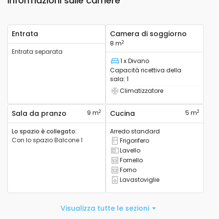
Informazioni sulle camere
Entrata
Camera di soggiorno
2
8 m
Entrata separata
1 x Divano
Letto
Capacità ricettiva della
sala
:
1
Climatizzatore
Aria condizionata disponibile
2
2
Sala da pranzo
9 m
Cucina
5 m
Lo spazio è collegato
:
Arredo standard
Con lo spazio
Balcone 1
Frigorifero
Frigorifero disponibile
Lavello
Lavello disponibile
Fornello
Fornello disponibile
Forno
Forno disponibile
Lavastoviglie
Lavastoviglie disponibile
Visualizza tutte le sezioni