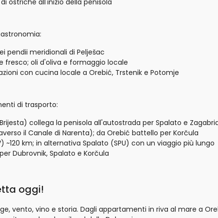
 ostriche all'inizio della penisola
 gastronomia:
ei pendii meridionali di Pelješac
e fresco; oli d'oliva e formaggio locale
ioni con cucina locale a Orebić, Trstenik e Potomje
enti di trasporto:
ijesta) collega la penisola all'autostrada per Spalato e Zagabria;
averso il Canale di Narenta); da Orebić battello per Korčula
) ~120 km; in alternativa Spalato (SPU) con un viaggio più lungo
i per Dubrovnik, Spalato e Korčula
tta oggi!
, vento, vino e storia. Dagli appartamenti in riva al mare a Orebi