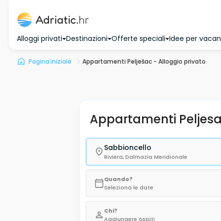
Alloggi privati
Destinazioni
Offerte speciali
Idee per vaca
Pagina iniziale
Appartamenti Pelješac - Alloggio privato
Appartamenti Peljes
Sabbioncello
Riviera, Dalmazia Meridionale
Quando?
Seleziona le date
Chi?
Aggiungere ospiti