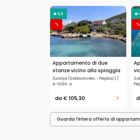
4,8
%
%
Appartamento di due
Ap
stanze vicino alla spiaggia
vi
Zuronja (Sabbioncello - Pelješac) /
Sab
A-10134-a
Pel
da
€ 105,30
Guarda l'intera offerta di appartame