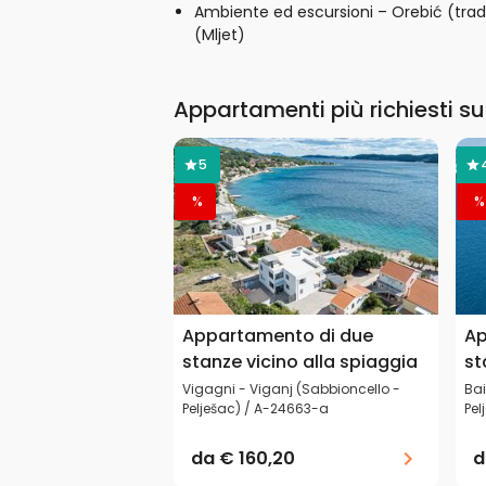
Ambiente ed escursioni – Orebić (tradi
(Mljet)
Appartamenti più richiesti su
5
%
%
Appartamento di due
Ap
stanze vicino alla spiaggia
st
Vigagni - Viganj (Sabbioncello -
Bai
Pelješac) / A-24663-a
Pel
da
€ 160,20