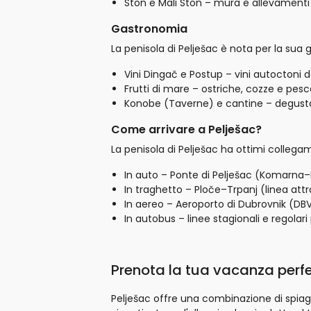
Ston e Mali Ston – mura e allevamenti di
Gastronomia
La penisola di Pelješac è nota per la sua
Vini Dingač e Postup – vini autoctoni d
Frutti di mare – ostriche, cozze e pesc
Konobe (Taverne) e cantine – degustaz
Come arrivare a Pelješac?
La penisola di Pelješac ha ottimi collegam
In auto – Ponte di Pelješac (Komarna–Br
In traghetto – Ploče–Trpanj (linea attr
In aereo – Aeroporto di Dubrovnik (DBV
In autobus – linee stagionali e regolar
Prenota la tua vacanza perfe
Pelješac offre una combinazione di spiagge