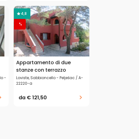
4,8
%
Appartamento di due
stanze con terrazzo
lo -
Loviste, Sabbioncello - Pelješac / A-
22220-a
da
€ 121,50