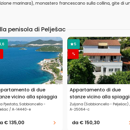
zione marinara), monastero francescano sulla collina, gite di u
lla penisola di Pelješac
4,6
5
%
partamento di due
Appartamento di due
anze vicino alla spiaggia
stanze vicino alla spiagg
a Pjestata, Sabbioncello -
Zuljana (Sabbioncello - Pelješac) 
ješac / A-14440-e
A-25064-c
da
€ 135,00
da
€ 150,30