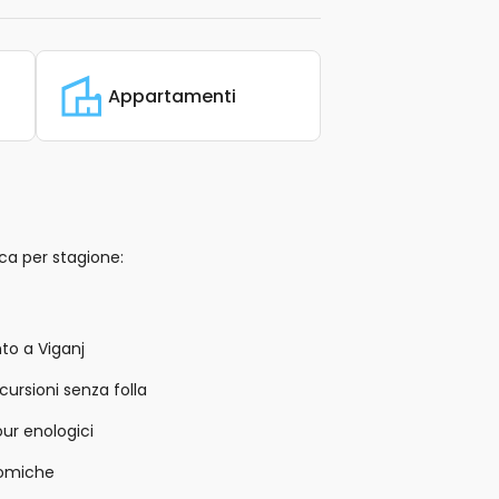
Appartamenti
ca per stagione:
nto a Viganj
ursioni senza folla
ur enologici
nomiche