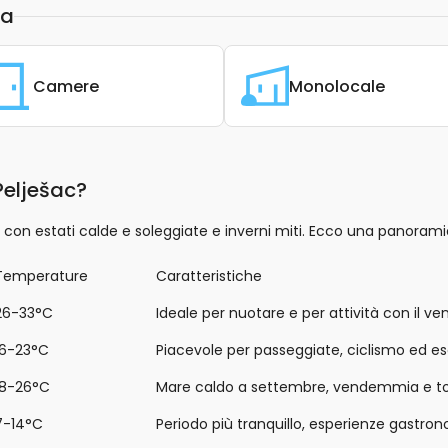
ia
Camere
Monolocale
Pelješac?
 con estati calde e soleggiate e inverni miti. Ecco una panorami
Temperature
Caratteristiche
26-33°C
Ideale per nuotare e per attività con il ve
16-23°C
Piacevole per passeggiate, ciclismo ed esc
18-26°C
Mare caldo a settembre, vendemmia e to
7-14°C
Periodo più tranquillo, esperienze gastro