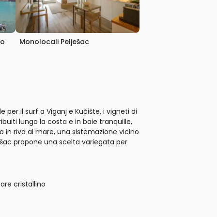
no
Monolocali Pelješac
er il surf a Viganj e Kučište, i vigneti di
uiti lungo la costa e in baie tranquille,
o in riva al mare, una sistemazione vicino
ješac propone una scelta variegata per
re cristallino