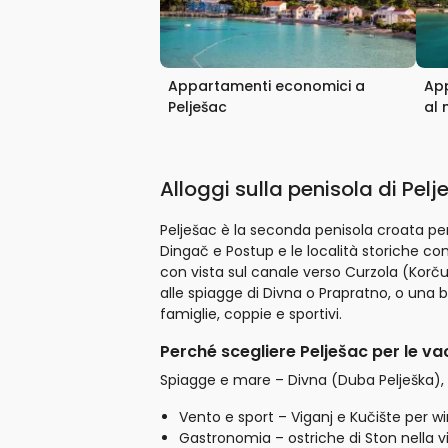
Appartamenti economici a
App
Pelješac
al
Alloggi sulla penisola di Pelj
Pelješac è la seconda penisola croata per d
Dingač e Postup e le località storiche com
con vista sul canale verso Curzola (Korču
alle spiagge di Divna o Prapratno, o una 
famiglie, coppie e sportivi.
Perché scegliere Pelješac per le v
Spiagge e mare – Divna (Duba Pelješka), 
Vento e sport – Viganj e Kučište per win
Gastronomia – ostriche di Ston nella vi