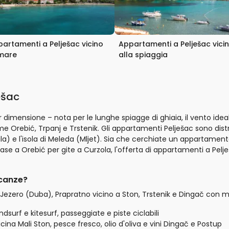
artamenti a Pelješac vicino
Appartamenti a Pelješac vici
 mare
alla spiaggia
ešac
imensione – nota per le lunghe spiagge di ghiaia, il vento ideale p
e Orebić, Trpanj e Trstenik. Gli appartamenti Pelješac sono distrib
la) e l'isola di Meleda (Mljet). Sia che cerchiate un appartament
base a Orebić per gite a Curzola, l'offerta di appartamenti a Pel
acanze?
Jezero (Duba), Prapratno vicino a Ston, Trstenik e Dingač con ma
dsurf e kitesurf, passeggiate e piste ciclabili
cina Mali Ston, pesce fresco, olio d'oliva e vini Dingač e Postup