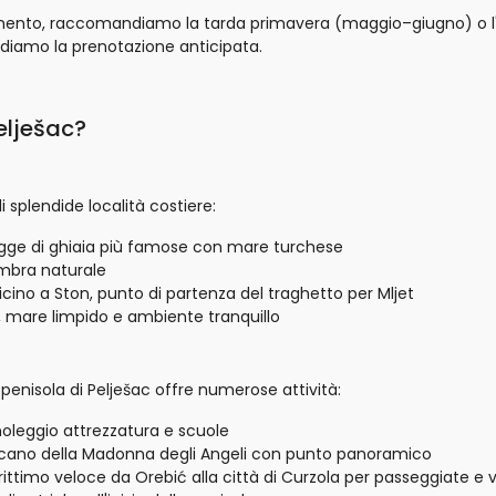
follamento, raccomandiamo la tarda primavera (maggio–giugno) o 
diamo la prenotazione anticipata.
elješac?
i splendide località costiere:
agge di ghiaia più famose con mare turchese
ombra naturale
cino a Ston, punto di partenza del traghetto per Mljet
i, mare limpido e ambiente tranquillo
 penisola di Pelješac offre numerose attività:
 noleggio attrezzatura e scuole
ano della Madonna degli Angeli con punto panoramico
timo veloce da Orebić alla città di Curzola per passeggiate e vi