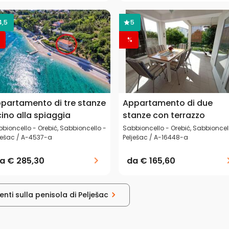
4,5
5
%
partamento di tre stanze
Appartamento di due
cino alla spiaggia
stanze con terrazzo
bioncello - Orebić, Sabbioncello -
Sabbioncello - Orebić, Sabbioncel
ješac / A-4537-a
Pelješac / A-16448-a
da
€ 285,30
da
€ 165,60
nti sulla penisola di Pelješac