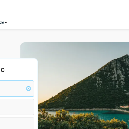
nze
ac