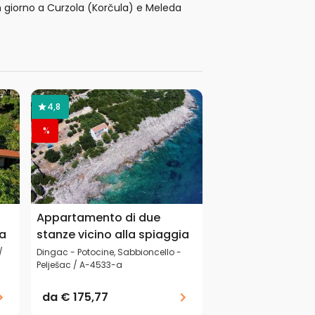
n giorno a Curzola (Korčula) e Meleda
4,8
%
Appartamento di due
ia
stanze vicino alla spiaggia
/
Dingac - Potocine, Sabbioncello -
Pelješac / A-4533-a
da
€ 175,77