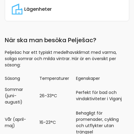
Lägenheter
När ska man besöka Pelješac?
Pelješac har ett typiskt medelhavsklimat med varma,
soliga somrar och milda vintrar. Här är en översikt per
säsong:
Säsong
Temperaturer
Egenskaper
Sommar
Perfekt för bad och
(juni-
26-33°C
vindaktiviteter i Viganj
augusti)
Behagligt för
Vår (april-
promenader, cykling
16-23°C
maj)
och utflykter utan
trängsel