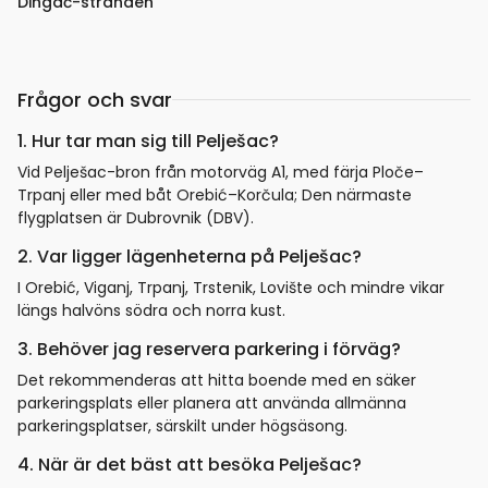
Dingač-stranden
Frågor och svar
1. Hur tar man sig till Pelješac?
Vid Pelješac-bron från motorväg A1, med färja Ploče–
Trpanj eller med båt Orebić–Korčula; Den närmaste
flygplatsen är Dubrovnik (DBV).
2. Var ligger lägenheterna på Pelješac?
I Orebić, Viganj, Trpanj, Trstenik, Lovište och mindre vikar
längs halvöns södra och norra kust.
3. Behöver jag reservera parkering i förväg?
Det rekommenderas att hitta boende med en säker
parkeringsplats eller planera att använda allmänna
parkeringsplatser, särskilt under högsäsong.
4. När är det bäst att besöka Pelješac?