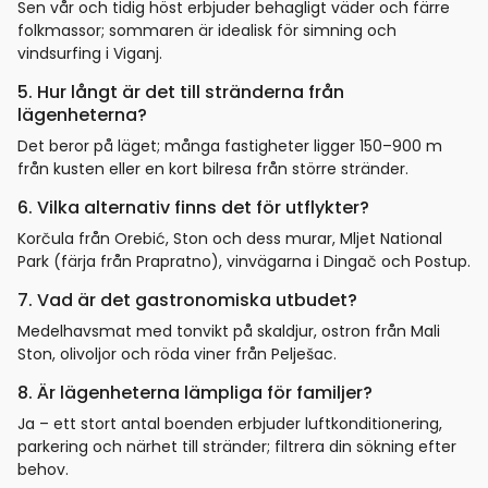
Sen vår och tidig höst erbjuder behagligt väder och färre
folkmassor; sommaren är idealisk för simning och
vindsurfing i Viganj.
5. Hur långt är det till stränderna från
lägenheterna?
Det beror på läget; många fastigheter ligger 150–900 m
från kusten eller en kort bilresa från större stränder.
6. Vilka alternativ finns det för utflykter?
Korčula från Orebić, Ston och dess murar, Mljet National
Park (färja från Prapratno), vinvägarna i Dingač och Postup.
7. Vad är det gastronomiska utbudet?
Medelhavsmat med tonvikt på skaldjur, ostron från Mali
Ston, olivoljor och röda viner från Pelješac.
8. Är lägenheterna lämpliga för familjer?
Ja – ett stort antal boenden erbjuder luftkonditionering,
parkering och närhet till stränder; filtrera din sökning efter
behov.