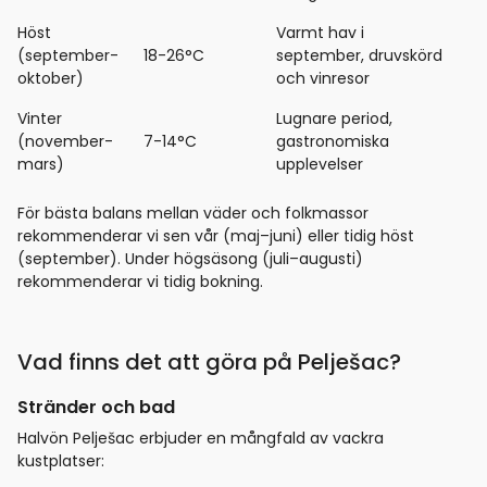
Höst
Varmt hav i
(september-
18-26°C
september, druvskörd
oktober)
och vinresor
Vinter
Lugnare period,
(november-
7-14°C
gastronomiska
mars)
upplevelser
För bästa balans mellan väder och folkmassor
rekommenderar vi sen vår (maj–juni) eller tidig höst
(september). Under högsäsong (juli–augusti)
rekommenderar vi tidig bokning.
Vad finns det att göra på Pelješac?
Stränder och bad
Halvön Pelješac erbjuder en mångfald av vackra
kustplatser: