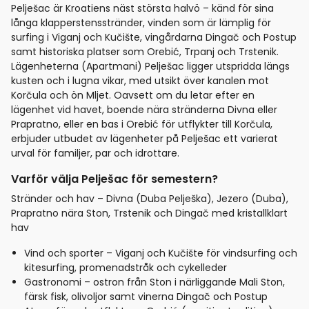
Pelješac är Kroatiens näst största halvö – känd för sina
långa klapperstensstränder, vinden som är lämplig för
surfing i Viganj och Kučište, vingårdarna Dingač och Postup
samt historiska platser som Orebić, Trpanj och Trstenik.
Lägenheterna (Apartmani) Pelješac ligger utspridda längs
kusten och i lugna vikar, med utsikt över kanalen mot
Korčula och ön Mljet. Oavsett om du letar efter en
lägenhet vid havet, boende nära stränderna Divna eller
Prapratno, eller en bas i Orebić för utflykter till Korčula,
erbjuder utbudet av lägenheter på Pelješac ett varierat
urval för familjer, par och idrottare.
Varför välja Pelješac för semestern?
Stränder och hav – Divna (Duba Pelješka), Jezero (Duba),
Prapratno nära Ston, Trstenik och Dingač med kristallklart
hav
Vind och sporter – Viganj och Kučište för vindsurfing och
kitesurfing, promenadstråk och cykelleder
Gastronomi – ostron från Ston i närliggande Mali Ston,
färsk fisk, olivoljor samt vinerna Dingač och Postup