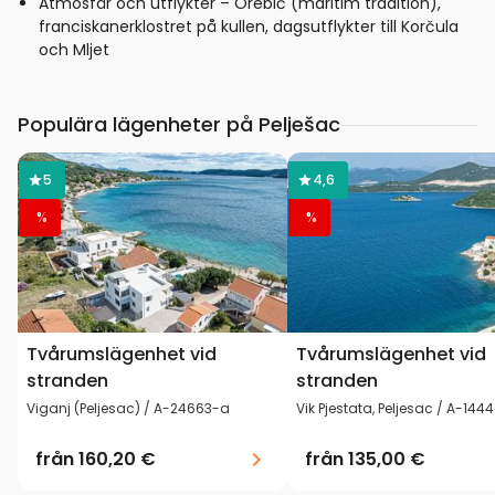
Atmosfär och utflykter – Orebić (maritim tradition),
franciskanerklostret på kullen, dagsutflykter till Korčula
och Mljet
Populära lägenheter på Pelješac
5
4,6
%
%
Tvårumslägenhet vid
Tvårumslägenhet vid
stranden
stranden
Viganj (Peljesac) / A-24663-a
Vik Pjestata, Peljesac / A-144
från
160,20 €
från
135,00 €