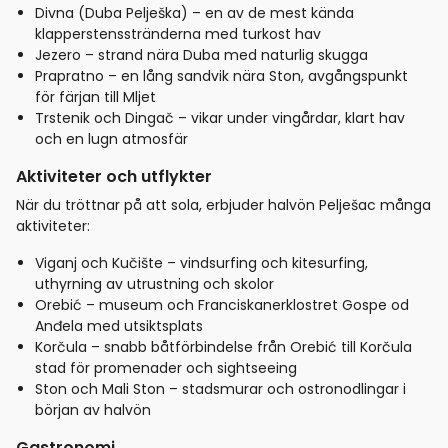
Divna (Duba Pelješka) – en av de mest kända
klapperstensstränderna med turkost hav
Jezero – strand nära Duba med naturlig skugga
Prapratno – en lång sandvik nära Ston, avgångspunkt
för färjan till Mljet
Trstenik och Dingač – vikar under vingårdar, klart hav
och en lugn atmosfär
Aktiviteter och utflykter
När du tröttnar på att sola, erbjuder halvön Pelješac många
aktiviteter:
Viganj och Kučište – vindsurfing och kitesurfing,
uthyrning av utrustning och skolor
Orebić – museum och Franciskanerklostret Gospe od
Anđela med utsiktsplats
Korčula – snabb båtförbindelse från Orebić till Korčula
stad för promenader och sightseeing
Ston och Mali Ston – stadsmurar och ostronodlingar i
början av halvön
Gastronomi