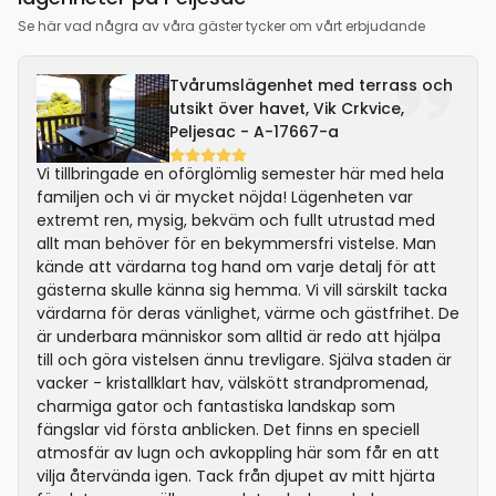
Se här vad några av våra gäster tycker om vårt erbjudande
Tvårumslägenhet med terrass och
utsikt över havet, Vik Crkvice,
Peljesac - A-17667-a
Vi tillbringade en oförglömlig semester här med hela
familjen och vi är mycket nöjda! Lägenheten var
extremt ren, mysig, bekväm och fullt utrustad med
allt man behöver för en bekymmersfri vistelse. Man
kände att värdarna tog hand om varje detalj för att
gästerna skulle känna sig hemma. Vi vill särskilt tacka
värdarna för deras vänlighet, värme och gästfrihet. De
är underbara människor som alltid är redo att hjälpa
till och göra vistelsen ännu trevligare. Själva staden är
vacker - kristallklart hav, välskött strandpromenad,
charmiga gator och fantastiska landskap som
fängslar vid första anblicken. Det finns en speciell
atmosfär av lugn och avkoppling här som får en att
vilja återvända igen. Tack från djupet av mitt hjärta