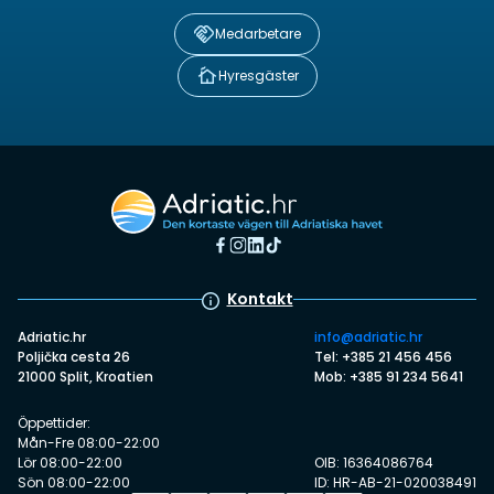
Medarbetare
Hyresgäster
Kontakt
Adriatic.hr
info@adriatic.hr
Poljička cesta 26
Tel: +385 21 456 456
21000 Split, Kroatien
Mob: +385 91 234 5641
Öppettider:
Mån-Fre 08:00-22:00
Lör 08:00-22:00
OIB: 16364086764
Sön 08:00-22:00
ID: HR-AB-21-020038491