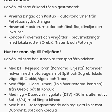
Halvön Pelješac är känd för sin gastronomi:
Vinerna Dingač och Postup – autoktona viner från
Pelješacs sydsluttningar
Havsmat – ostron, musslor och färsk fisk; olivoljor och
lokal ost
Konobe (Tavernor) och vingårdar – provsmakningar
med lokala rätter i Orebić, Trstenik och Potomje
Hur tar man sig till Pelješac?
Halvön Pelješac har utmärkta transportförbindelser:
Med bil – Pelješac-bron (Komarna–Brijesta) förbinder
halvön med motorvägen mot Split och Zagreb; lokala
vägar till Orebić, Viganj och Trpanj
Med färja – Ploče–Trpanj (linje över Neretva-kanalen);
från Orebić båt till Korčula
Med flyg – Dubrovnik flygplats (DBV) ~120 km; alternativt
Split (SPU) med längre bilresa
Med buss – säsongsbetonade och reguljära linjer mot
Dubrovnik, Split och Korčula