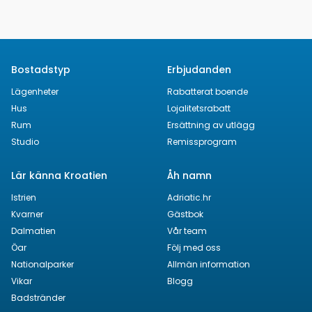
Bostadstyp
Erbjudanden
Lägenheter
Rabatterat boende
Hus
Lojalitetsrabatt
Rum
Ersättning av utlägg
Studio
Remissprogram
Lär känna Kroatien
Åh namn
Istrien
Adriatic.hr
Kvarner
Gästbok
Dalmatien
Vår team
Öar
Följ med oss
Nationalparker
Allmän information
Vikar
Blogg
Badstränder