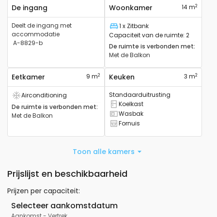
2
De ingang
Woonkamer
14 m
Deelt de ingang met
1 x Zitbank
Slaapplaats
accommodatie
Capaciteit van de ruimte
:
2
A-8829-b
De ruimte is verbonden met
:
Met de
Balkon
2
2
Eetkamer
9 m
Keuken
3 m
Standaarduitrusting
Airconditioning
Het beschikt over airconditioning
Koelkast
De ruimte is verbonden met
:
Er is een koelkast
Wasbak
Met de
Balkon
Het heeft een wastafel
Fornuis
Er is een fornuis
Toon alle kamers
Prijslijst en beschikbaarheid
Prijzen per capaciteit
:
Selecteer aankomstdatum
Aankomst
-
Vertrek