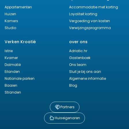
Appartementen
Accommodatie met korting
Huizen
Loyaliteit korting
Kamers
Vergoeding van kosten
Studio
Verwijzingsprogramma
Verken Kroatië
over ons
Istrie
Adriatic.hr
Kvarner
Gastenboek
Dalmatië
Ons team
Eilanden
Sluit je bij ons aan
Nationale parken
Algemene informatie
Baaien
Blog
Stranden
Partners
Huiseigenaren