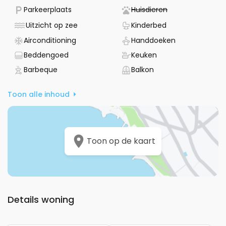
- Parkeergelegenheid beschikbaar
- Niet beschikba
Parkeerplaats
Huisdieren
- Accommodatie - uitzicht op zee
- Babybedje bes
Uitzicht op zee
Kinderbed
- Het beschikt over airconditioning
- Handdoeken 
Airconditioning
Handdoeken
- Linnengoed voorzien
- Het heeft een ke
Beddengoed
Keuken
- Het heeft een grill
- Balkon
Barbeque
Balkon
Toon alle inhoud
Toon op de kaart
Details woning