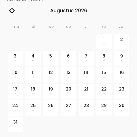
Augustus 2026
ma
di
wo
do
vr
za
zo
1
2
-
-
3
4
5
6
7
8
9
-
-
-
-
-
-
-
10
11
12
13
14
15
16
-
-
-
-
-
-
-
17
18
19
20
21
22
23
-
-
-
-
-
-
-
24
25
26
27
28
29
30
-
-
-
-
-
-
-
31
-