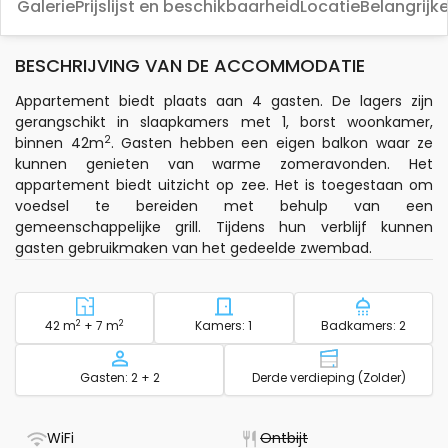
Galerie
Prijslijst en beschikbaarheid
Locatie
Belangrijk
BESCHRIJVING VAN DE ACCOMMODATIE
Appartement biedt plaats aan 4 gasten. De lagers zijn
gerangschikt in slaapkamers met 1, borst woonkamer,
2
binnen 42m
. Gasten hebben een eigen balkon waar ze
kunnen genieten van warme zomeravonden. Het
appartement biedt uitzicht op zee. Het is toegestaan ​​om
voedsel te bereiden met behulp van een
gemeenschappelijke grill. Tijdens hun verblijf kunnen
gasten gebruikmaken van het gedeelde zwembad.
2
Gebied - accommodatie
2
Aantal slaapkamers - acc
Aantal ba
42 m
+ 7 m
Kamers: 1
Badkamers: 2
Capaciteit
Verdieping - 
Gasten: 2 + 2
Derde verdieping (Zolder)
- Het beschikt over WiFi
- Niet beschikbaar
WiFi
Ontbijt