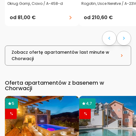
Okrug Gornji, Ciovo / A-458-d
Rogotin, Usce Neretve / A-231
od
81,00 €
od
210,60 €
Zobacz ofertę apartamentów last minute w
Chorwacji
Oferta apartamentów z basenem w
Chorwacji
5
4,7
%
%