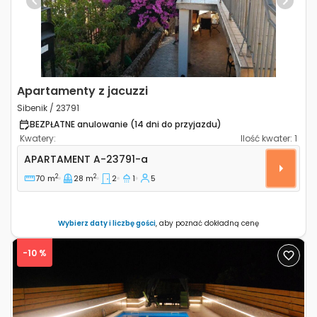
Previous
Next
Apartamenty z jacuzzi
Sibenik / 23791
BEZPŁATNE anulowanie (14 dni do przyjazdu)
Kwatery:
Ilość kwater:
1
Dwupokojowy apartament Sibenik A-23791-a
APARTAMENT
A-23791-a
2
2
70 m
28 m
2
1
5
Wybierz daty i liczbę gości
, aby poznać dokładną cenę
-10 %