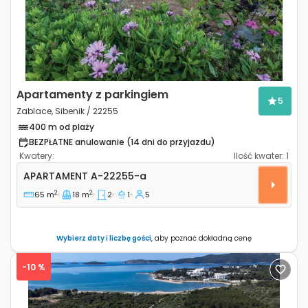
Apartamenty z parkingiem
5
Zablace, Sibenik / 22255
400 m od plaży
BEZPŁATNE anulowanie (14 dni do przyjazdu)
Kwatery:
Ilość kwater:
1
Dwupokojowy apartament Zablace, Sibenik A-22255-
APARTAMENT
A-22255-a
2
2
65 m
18 m
2
1
5
Wybierz daty i liczbę gości
, aby poznać dokładną cenę
-10 %