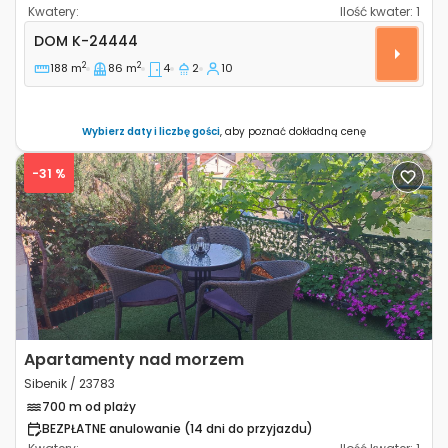
Kwatery:
Ilość kwater:
1
Czteropokojowy dom Sibenik K-24444
DOM
K-24444
2
2
188 m
86 m
4
2
10
Wybierz daty i liczbę gości
, aby poznać dokładną cenę
-31 %
Previous
Next
Apartamenty nad morzem
Sibenik / 23783
700 m od plaży
BEZPŁATNE anulowanie (14 dni do przyjazdu)