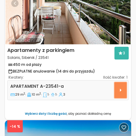
Previous
Next
Apartamenty z parkingiem
3
Solaris, Sibenik / 23541
450 m od plaży
BEZPŁATNE anulowanie (14 dni do przyjazdu)
Kwatery:
Ilość kwater:
1
Jednopokojowy apartament Solaris, Sibenik A-23541-
APARTAMENT
A-23541-a
2
2
29 m
10 m
1
1
3
Wybierz daty i liczbę gości
, aby poznać dokładną cenę
-14 %