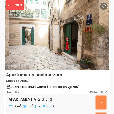
do -28 %
Previous
Next
Apartamenty nad morzem
Sibenik / 21816
BEZPŁATNE anulowanie (14 dni do przyjazdu)
Kwatery:
Ilość kwater:
2
Dwupokojowy apartament Sibenik A-21816-a
APARTAMENT
A-21816-a
2
2
54 m
6 m
2
1
4
Apartament A-21816-b