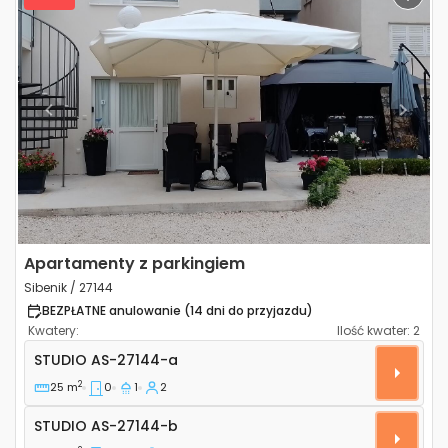
Previous
Next
Apartamenty z parkingiem
Sibenik / 27144
BEZPŁATNE anulowanie (14 dni do przyjazdu)
Kwatery:
Ilość kwater:
2
Apartamenty typu studio Sibenik AS-27144-a
STUDIO
AS-27144-a
2
25 m
0
1
2
Studio AS-27144-b
STUDIO
AS-27144-b