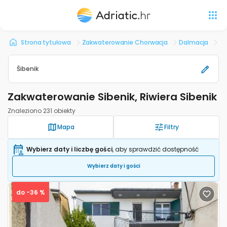
Strona tytułowa
Zakwaterowanie Chorwacja
Dalmacja
Si
Šibenik
Zakwaterowanie Sibenik, Riwiera Sibenik
Znaleziono 231 obiekty
Mapa
Filtry
Wybierz daty i liczbę gości
, aby sprawdzić dostępność
Wybierz daty i gości
do -36 %