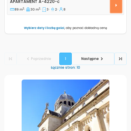
APARTAMENT
A-4220-c
2
2
89 m
30 m
3
2
8
Wybierz daty i liczbę gości
, aby poznać dokładną cenę
Poprzednie
1
Następne
Łącznie stron
:
10