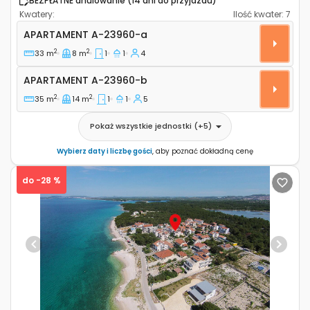
BEZPŁATNE anulowanie (14 dni do przyjazdu)
Kwatery:
Ilość kwater:
7
Jednopokojowy apartament Zablace, Sibenik A-2396
APARTAMENT
A-23960-a
2
2
33 m
8 m
1
1
4
Apartament A-23960-b
APARTAMENT
A-23960-b
2
2
35 m
14 m
1
1
5
Pokaż wszystkie jednostki
(+
5
)
Wybierz daty i liczbę gości
, aby poznać dokładną cenę
do -28 %
Previous
Next