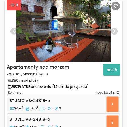
-19 %
Previous
Next
Apartamenty nad morzem
4,9
Zablace, Sibenik / 24318
350 m od plaży
BEZPŁATNE anulowanie (14 dni do przyjazdu)
Kwatery:
Ilość kwater:
2
Apartamenty typu studio Zablace, Sibenik AS-24318-
STUDIO
AS-24318-a
2
2
24 m
10 m
1
1
3
Studio AS-24318-b
STUDIO
AS-24318-b
2
2