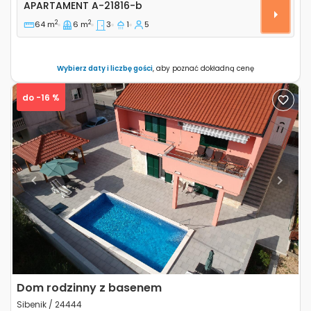
APARTAMENT
A-21816-b
2
2
64 m
6 m
3
1
5
Wybierz daty i liczbę gości
, aby poznać dokładną cenę
do -16 %
Previous
Next
Dom rodzinny z basenem
Sibenik / 24444