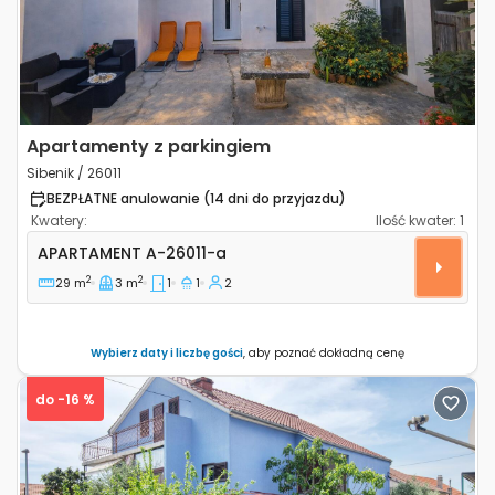
Apartamenty z parkingiem
Sibenik / 26011
BEZPŁATNE anulowanie (14 dni do przyjazdu)
Kwatery:
Ilość kwater:
1
Jednopokojowy apartament Sibenik A-26011-a
APARTAMENT
A-26011-a
2
2
29 m
3 m
1
1
2
Wybierz daty i liczbę gości
, aby poznać dokładną cenę
do -16 %