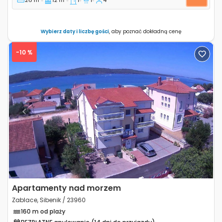
26 m
12 m
1
1
4
Wybierz daty i liczbę gości
, aby poznać dokładną cenę
-10 %
Previous
Next
Apartamenty nad morzem
Zablace, Sibenik / 23960
160 m od plaży