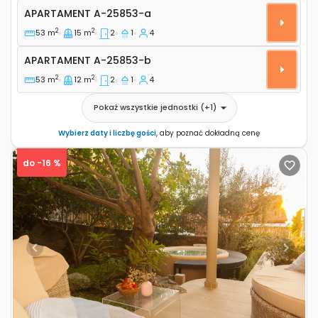
Dwupokojowy apartament Sibenik A-25853-a
APARTAMENT
A-25853-a
2
2
53 m
15 m
2
1
4
Apartament A-25853-b
APARTAMENT
A-25853-b
2
2
53 m
12 m
2
1
4
Pokaż wszystkie jednostki
(+
1
)
Wybierz daty i liczbę gości
, aby poznać dokładną cenę
do -16 %
Previous
Next