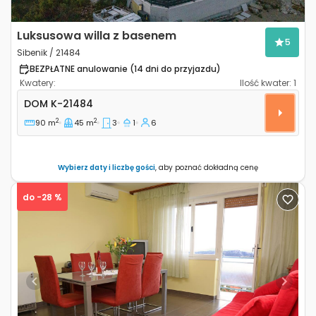
Luksusowa willa z basenem
5
Sibenik / 21484
BEZPŁATNE anulowanie (14 dni do przyjazdu)
Kwatery:
Ilość kwater:
1
Trzypokojowy dom Sibenik K-21484
DOM
K-21484
2
2
90 m
45 m
3
1
6
Wybierz daty i liczbę gości
, aby poznać dokładną cenę
do -28 %
Previous
Next