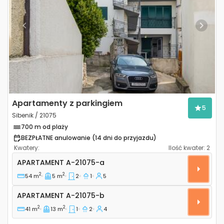
Previous
Next
Apartamenty z parkingiem
5
Sibenik / 21075
700 m od plaży
BEZPŁATNE anulowanie (14 dni do przyjazdu)
Kwatery:
Ilość kwater:
2
Dwupokojowy apartament Sibenik A-21075-a
APARTAMENT
A-21075-a
2
2
54 m
5 m
2
1
5
Apartament A-21075-b
APARTAMENT
A-21075-b
2
2
41 m
13 m
1
2
4