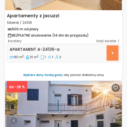
Apartamenty z jacuzzi
Sibenik / 24136
500 m od plaży
BEZPŁATNE anulowanie (14 dni do przyjazdu)
Kwatery:
Ilość kwater:
1
Jednopokojowy apartament Sibenik A-24136-a
APARTAMENT
A-24136-a
2
2
80 m
10 m
1
1
2
Wybierz daty i liczbę gości
, aby poznać dokładną cenę
do -28 %
Previous
Next