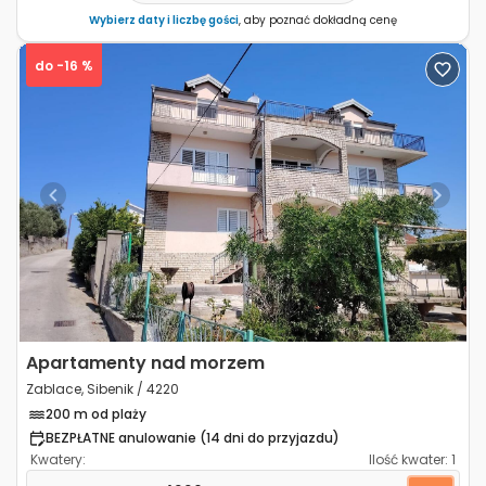
Wybierz daty i liczbę gości
, aby poznać dokładną cenę
do -16 %
Previous
Next
Apartamenty nad morzem
Zablace, Sibenik / 4220
200 m od plaży
BEZPŁATNE anulowanie (14 dni do przyjazdu)
Kwatery:
Ilość kwater:
1
Trzypokojowy apartament Zablace, Sibenik A-4220-c