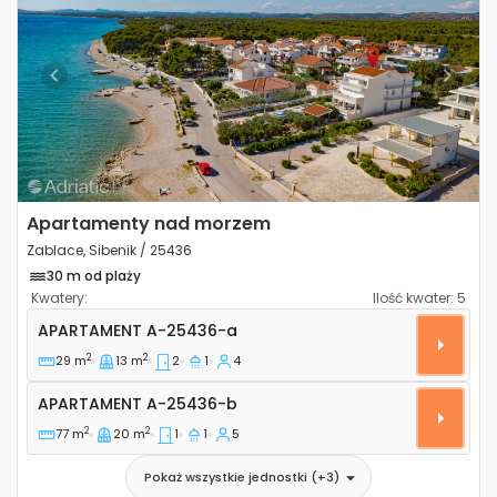
Previous
Next
Apartamenty nad morzem
Zablace, Sibenik / 25436
30 m od plaży
Kwatery:
Ilość kwater:
5
Dwupokojowy apartament Zablace, Sibenik A-25436
APARTAMENT
A-25436-a
2
2
29 m
13 m
2
1
4
Apartament A-25436-b
APARTAMENT
A-25436-b
2
2
77 m
20 m
1
1
5
Pokaż wszystkie jednostki
(+
3
)