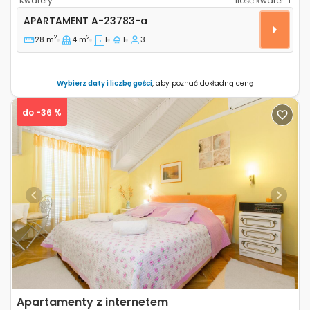
Kwatery:
Ilość kwater:
1
Jednopokojowy apartament Sibenik A-23783-a
APARTAMENT
A-23783-a
2
2
28 m
4 m
1
1
3
Wybierz daty i liczbę gości
, aby poznać dokładną cenę
do -36 %
Previous
Next
Apartamenty z internetem