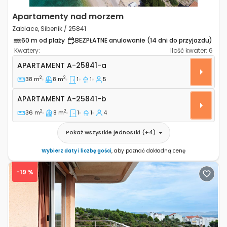
Apartamenty nad morzem
Zablace, Sibenik / 25841
60 m od plaży
BEZPŁATNE anulowanie (14 dni do przyjazdu)
Kwatery:
Ilość kwater:
6
Jednopokojowy apartament Zablace, Sibenik A-2584
APARTAMENT
A-25841-a
2
2
38 m
8 m
1
1
5
Apartament A-25841-b
APARTAMENT
A-25841-b
2
2
36 m
8 m
1
1
4
Pokaż wszystkie jednostki
(+
4
)
Wybierz daty i liczbę gości
, aby poznać dokładną cenę
-19 %