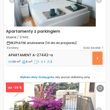
Previous
Next
Apartamenty z parkingiem
Sibenik / 27442
BEZPŁATNE anulowanie (14 dni do przyjazdu)
Kwatery:
Ilość kwater:
1
Jednopokojowy apartament Sibenik A-27442-a
APARTAMENT
A-27442-a
2
2
36 m
6 m
1
1
3
Wybierz daty i liczbę gości
, aby poznać dokładną cenę
do -39 %