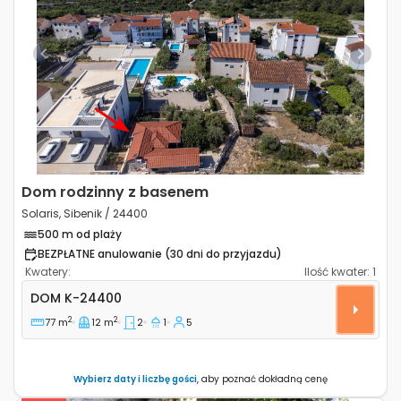
Previous
Next
Dom rodzinny z basenem
Solaris, Sibenik / 24400
500 m od plaży
BEZPŁATNE anulowanie (30 dni do przyjazdu)
Kwatery:
Ilość kwater:
1
Dwupokojowy dom Solaris, Sibenik K-24400
DOM
K-24400
2
2
77 m
12 m
2
1
5
Wybierz daty i liczbę gości
, aby poznać dokładną cenę