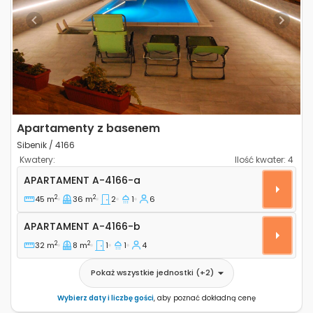
Previous
Next
Apartamenty z basenem
Sibenik / 4166
Kwatery:
Ilość kwater:
4
Dwupokojowy apartament Sibenik A-4166-a
APARTAMENT
A-4166-a
2
2
45 m
36 m
2
1
6
Apartament A-4166-b
APARTAMENT
A-4166-b
2
2
32 m
8 m
1
1
4
Pokaż wszystkie jednostki
(+
2
)
Wybierz daty i liczbę gości
, aby poznać dokładną cenę