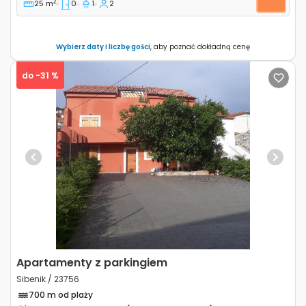
2
25 m
0
1
2
Wybierz daty i liczbę gości
, aby poznać dokładną cenę
do -31 %
Previous
Next
Apartamenty z parkingiem
Sibenik / 23756
700 m od plaży