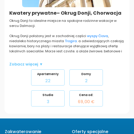
Kwatery prywatne– Okrug Donji, Chorwacja
Okrug Donji to idealne miejsce na spokojne rodzinne wakacje w
sercu Dalmacji.
Okrug Donji położony jest w zachodniej części
wyspy Čiova
,
niedaleko historycznego miasta
Trogira
. a odwiedzających czekają
kawiarnie, bary na plaży i restauracje oferujące wyjątkową ofertę
lokalnych specjałów. Morze jest czyste, a plaże żwirowe, betonowe i
kamienne to jest gwarancja prawdziwych wakacji. Jeśli masz
ochotę na bardziej gorączkowe tempo, odwiedź
Trogir
ili
Split
i upijte
Zobacz więcej ▼
sve čari
Dalmacije
.
Znajdź idealne zakwaterowanie na wakacje w Okrug Donji w naszej
Apartamenty
Domy
ofercie apartamentów i domów
22
2
Studia
Cena od:
3
69,00 €
Zakwaterowanie
Oferty specjalne