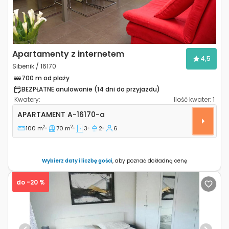
Apartamenty z internetem
4,5
Sibenik / 16170
700 m od plaży
BEZPŁATNE anulowanie (14 dni do przyjazdu)
Kwatery:
Ilość kwater:
1
Trzypokojowy apartament Sibenik A-16170-a
APARTAMENT
A-16170-a
2
2
100 m
70 m
3
2
6
Wybierz daty i liczbę gości
, aby poznać dokładną cenę
do -20 %