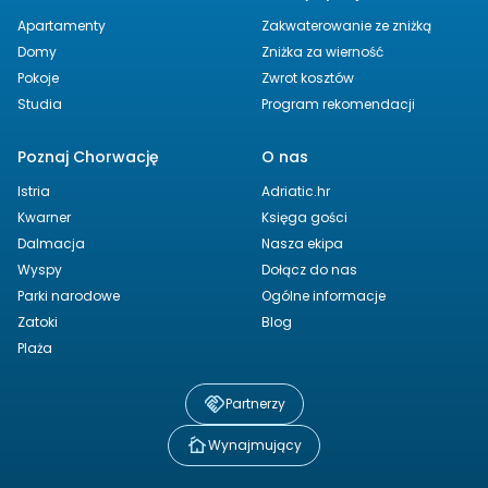
Apartamenty
Zakwaterowanie ze zniżką
Domy
Zniżka za wierność
Pokoje
Zwrot kosztów
Studia
Program rekomendacji
Poznaj Chorwację
O nas
Istria
Adriatic.hr
Kwarner
Księga gości
Dalmacja
Nasza ekipa
Wyspy
Dołącz do nas
Parki narodowe
Ogólne informacje
Zatoki
Blog
Plaża
Partnerzy
Wynajmujący