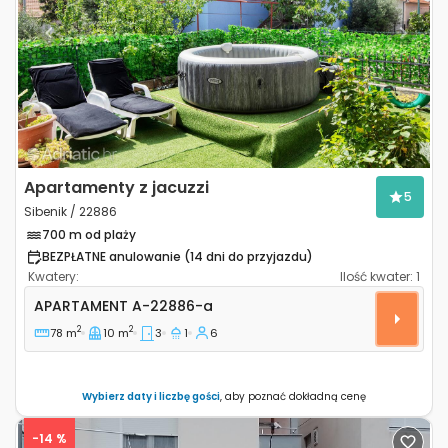
Previous
Next
Apartamenty z jacuzzi
5
Sibenik / 22886
700 m od plaży
BEZPŁATNE anulowanie (14 dni do przyjazdu)
Kwatery:
Ilość kwater:
1
Trzypokojowy apartament Sibenik A-22886-a
APARTAMENT
A-22886-a
2
2
78 m
10 m
3
1
6
Wybierz daty i liczbę gości
, aby poznać dokładną cenę
-14 %