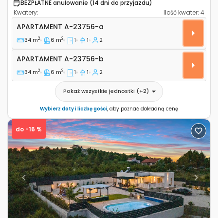
BEZPŁATNE anulowanie (14 dni do przyjazdu)
Kwatery:
Ilość kwater:
4
Jednopokojowy apartament Sibenik A-23756-a
APARTAMENT
A-23756-a
2
2
34 m
6 m
1
1
2
Apartament A-23756-b
APARTAMENT
A-23756-b
2
2
34 m
6 m
1
1
2
Pokaż wszystkie jednostki
(+
2
)
Wybierz daty i liczbę gości
, aby poznać dokładną cenę
do -16 %
Previous
Next