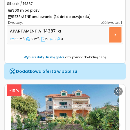
Sibenik / 14387
900 m od plaży
BEZPŁATNE anulowanie (14 dni do przyjazdu)
Kwatery:
Ilość kwater:
1
Dwupokojowy apartament Sibenik A-14387-a
APARTAMENT
A-14387-a
2
2
55 m
12 m
2
1
4
Wybierz daty i liczbę gości
, aby poznać dokładną cenę
Dodatkowa oferta w pobliżu
-10 %
Previous
Next