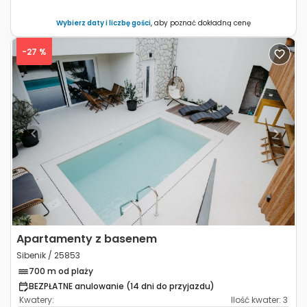
Wybierz daty i liczbę gości
, aby poznać dokładną cenę
-27 %
Previous
Next
Apartamenty z basenem
Sibenik / 25853
700 m od plaży
BEZPŁATNE anulowanie (14 dni do przyjazdu)
Kwatery:
Ilość kwater:
3