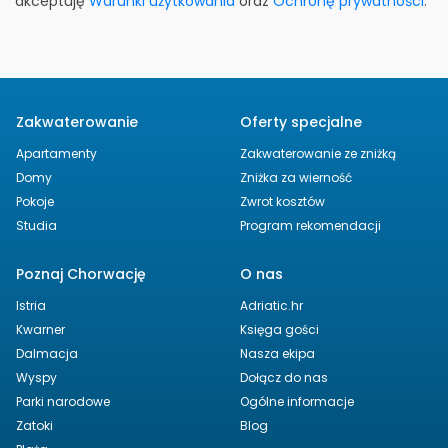
akceptuję
Warunki użytkowania
oraz
Ochronę prywatności
.
Zakwaterowanie
Oferty specjalne
Apartamenty
Zakwaterowanie ze zniżką
Domy
Zniżka za wierność
Pokoje
Zwrot kosztów
Studia
Program rekomendacji
Poznaj Chorwację
O nas
Istria
Adriatic.hr
Kwarner
Księga gości
Dalmacja
Nasza ekipa
Wyspy
Dołącz do nas
Parki narodowe
Ogólne informacje
Zatoki
Blog