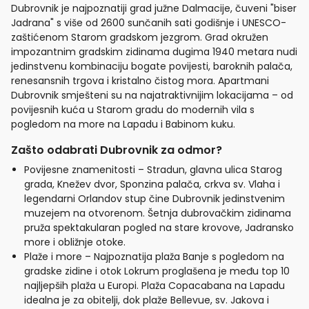
Dubrovnik je najpoznatiji grad južne Dalmacije, čuveni "biser
Jadrana" s više od 2600 sunčanih sati godišnje i UNESCO-
zaštićenom Starom gradskom jezgrom. Grad okružen
impozantnim gradskim zidinama dugima 1940 metara nudi
jedinstvenu kombinaciju bogate povijesti, baroknih palača,
renesansnih trgova i kristalno čistog mora. Apartmani
Dubrovnik smješteni su na najatraktivnijim lokacijama – od
povijesnih kuća u Starom gradu do modernih vila s
pogledom na more na Lapadu i Babinom kuku.
Zašto odabrati Dubrovnik za odmor?
Povijesne znamenitosti – Stradun, glavna ulica Starog
grada, Knežev dvor, Sponzina palača, crkva sv. Vlaha i
legendarni Orlandov stup čine Dubrovnik jedinstvenim
muzejem na otvorenom. Šetnja dubrovačkim zidinama
pruža spektakularan pogled na stare krovove, Jadransko
more i obližnje otoke.
Plaže i more – Najpoznatija plaža Banje s pogledom na
gradske zidine i otok Lokrum proglašena je među top 10
najljepših plaža u Europi. Plaža Copacabana na Lapadu
idealna je za obitelji, dok plaže Bellevue, sv. Jakova i