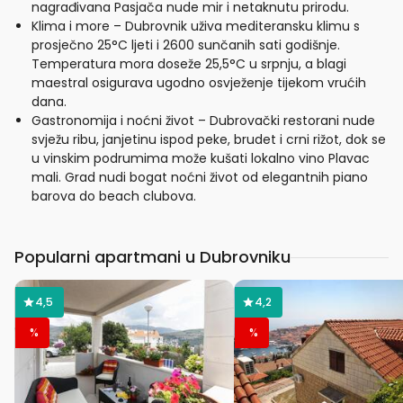
nagrađivana Pasjača nude mir i netaknutu prirodu.
Klima i more – Dubrovnik uživa mediteransku klimu s
prosječno 25°C ljeti i 2600 sunčanih sati godišnje.
Temperatura mora doseže 25,5°C u srpnju, a blagi
maestral osigurava ugodno osvježenje tijekom vrućih
dana.
Gastronomija i noćni život – Dubrovački restorani nude
svježu ribu, janjetinu ispod peke, brudet i crni rižot, dok se
u vinskim podrumima može kušati lokalno vino Plavac
mali. Grad nudi bogat noćni život od elegantnih piano
barova do beach clubova.
Popularni apartmani u Dubrovniku
4,5
4,2
%
%