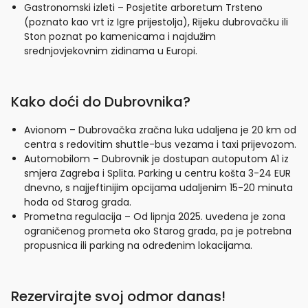
Gastronomski izleti – Posjetite arboretum Trsteno
(poznato kao vrt iz Igre prijestolja), Rijeku dubrovačku ili
Ston poznat po kamenicama i najdužim
srednjovjekovnim zidinama u Europi.
Kako doći do Dubrovnika?
Avionom – Dubrovačka zračna luka udaljena je 20 km od
centra s redovitim shuttle-bus vezama i taxi prijevozom.
Automobilom – Dubrovnik je dostupan autoputom A1 iz
smjera Zagreba i Splita. Parking u centru košta 3-24 EUR
dnevno, s najjeftinijim opcijama udaljenim 15-20 minuta
hoda od Starog grada.
Prometna regulacija – Od lipnja 2025. uvedena je zona
ograničenog prometa oko Starog grada, pa je potrebna
propusnica ili parking na određenim lokacijama.
Rezervirajte svoj odmor danas!