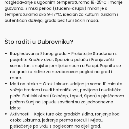
razgledavanje s ugodnim temperaturama 18-25°C i manje
gužvama. Zimski period (studeni-ožujak) miran je s
temperaturama oko 9-17°C, idealan za kulturni turizam i
autentičan doživljaj grada bez turističkih masa.
Što raditi u Dubrovniku?
Razgledavanje Starog grada – Prošetajte Stradunom,
posjetite Knežev dvor, Sponzinu palaču i Franjevački
samostan s najstarijom ljekarncom u Europi. Popnite se
na gradske zidine za nezaboravan pogled na grad i
more.
Izleti na otoke – Otok Lokrum udaljen je samo 10 minuta
vožnje brodom i nudi botanički vrt, pavlijane i nudističke
plaže. Elafitski otoci (Koločep, Lopud, Šipan) s pješčanom
plažom Šunj na Lopudu savršeni su za jednodnevne
izlete.
Aktivnosti – Kajak ture oko gradskih zidina, ronjenje kod
otoka Lokruma, jedrenje prema Korčuli i Mljetu,
pješačenje po Srđu s pogledom na cijeli grad.