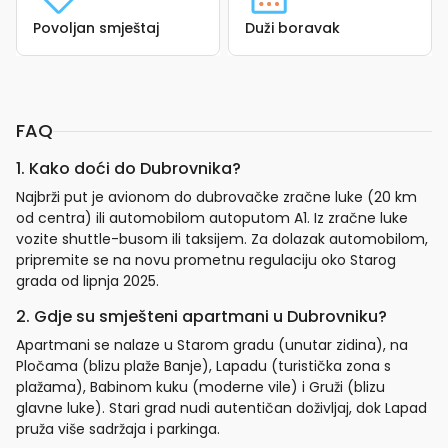
Povoljan smještaj
Duži boravak
FAQ
1. Kako doći do Dubrovnika?
Najbrži put je avionom do dubrovačke zračne luke (20 km
od centra) ili automobilom autoputom A1. Iz zračne luke
vozite shuttle-busom ili taksijem. Za dolazak automobilom,
pripremite se na novu prometnu regulaciju oko Starog
grada od lipnja 2025.
2. Gdje su smješteni apartmani u Dubrovniku?
Apartmani se nalaze u Starom gradu (unutar zidina), na
Pločama (blizu plaže Banje), Lapadu (turistička zona s
plažama), Babinom kuku (moderne vile) i Gruži (blizu
glavne luke). Stari grad nudi autentičan doživljaj, dok Lapad
pruža više sadržaja i parkinga.