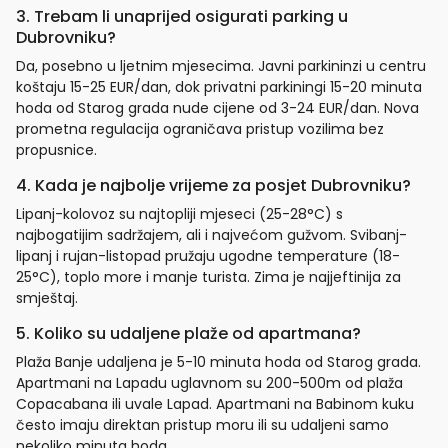
3. Trebam li unaprijed osigurati parking u
Dubrovniku?
Da, posebno u ljetnim mjesecima. Javni parkininzi u centru
koštaju 15-25 EUR/dan, dok privatni parkiningi 15-20 minuta
hoda od Starog grada nude cijene od 3-24 EUR/dan. Nova
prometna regulacija ograničava pristup vozilima bez
propusnice.
4. Kada je najbolje vrijeme za posjet Dubrovniku?
Lipanj-kolovoz su najtopliji mjeseci (25-28°C) s
najbogatijim sadržajem, ali i najvećom gužvom. Svibanj-
lipanj i rujan-listopad pružaju ugodne temperature (18-
25°C), toplo more i manje turista. Zima je najjeftinija za
smještaj.
5. Koliko su udaljene plaže od apartmana?
Plaža Banje udaljena je 5-10 minuta hoda od Starog grada.
Apartmani na Lapadu uglavnom su 200-500m od plaža
Copacabana ili uvale Lapad. Apartmani na Babinom kuku
često imaju direktan pristup moru ili su udaljeni samo
nekoliko minuta hoda.