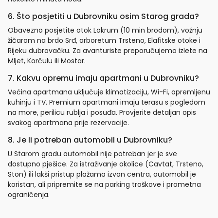
6. Što posjetiti u Dubrovniku osim Starog grada?
Obavezno posjetite otok Lokrum (10 min brodom), vožnju
žičarom na brdo Srđ, arboretum Trsteno, Elafitske otoke i
Rijeku dubrovačku. Za avanturiste preporučujemo izlete na
Mljet, Korčulu ili Mostar.
7. Kakvu opremu imaju apartmani u Dubrovniku?
Većina apartmana uključuje klimatizaciju, Wi-Fi, opremljenu
kuhinju i TV. Premium apartmani imaju terasu s pogledom
na more, perilicu rublja i posuđa. Provjerite detaljan opis
svakog apartmana prije rezervacije.
8. Je li potreban automobil u Dubrovniku?
U Starom gradu automobil nije potreban jer je sve
dostupno pješice. Za istraživanje okolice (Cavtat, Trsteno,
Ston) ili lakši pristup plažama izvan centra, automobil je
koristan, ali pripremite se na parking troškove i prometna
ograničenja.