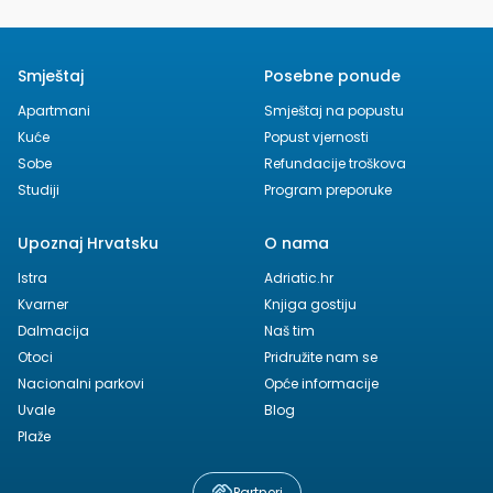
Smještaj
Posebne ponude
Apartmani
Smještaj na popustu
Kuće
Popust vjernosti
Sobe
Refundacije troškova
Studiji
Program preporuke
Upoznaj Hrvatsku
O nama
Istra
Adriatic.hr
Kvarner
Knjiga gostiju
Dalmacija
Naš tim
Otoci
Pridružite nam se
Nacionalni parkovi
Opće informacije
Uvale
Blog
Plaže
Partneri