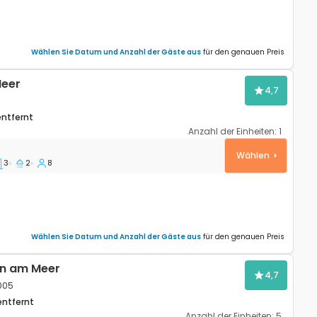
Wählen Sie Datum und Anzahl der Gäste aus
für den genauen Preis
Meer
4,7
entfernt
Anzahl der Einheiten:
1
eko, Ugljan K-18077
Wählen
3
2
8
Wählen Sie Datum und Anzahl der Gäste aus
für den genauen Preis
n am Meer
4,7
005
entfernt
Anzahl der Einheiten:
5