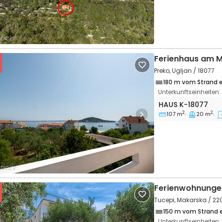
Ferienhaus am 
Preko, Ugljan / 18077
180 m vom Strand 
Unterkunftseinheiten:
3-Zimmer-Haus Pr
HAUS
K-18077
2
2
107 m
20 m
vious
Next
Ferienwohnunge
Tucepi, Makarska / 22
150 m vom Strand 
Unterkunftseinheiten: