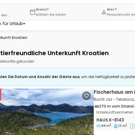
Wann?
Wer?
Wählen Sie Daten
Personenzahl w
r Einheit ein
 für Urlaub
rkunft Kroatien
tierfreundliche Unterkunft Kroatien
terkünfte gefunden
len Sie Datum und Anzahl der Gäste aus
, um die Verfügbarkeit zu prüf
Fischerhaus am
Bucht Jaz - Telašćica,
270 m vom Strand 
Unterkunftseinheiten:
2-Zimmer-Haus Bu
HAUS
K-8143
2
2
44 m
13 m
vious
Next