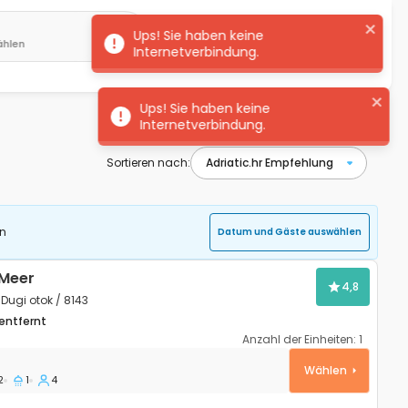
ählen
Deutsch
Anmeldung
Sortieren nach:
en
Datum und Gäste auswählen
 Meer
4,8
 Dugi otok / 8143
entfernt
Anzahl der Einheiten:
1
cht Jaz - Telašćica, Dugi otok K-8143
Wählen
2
1
4