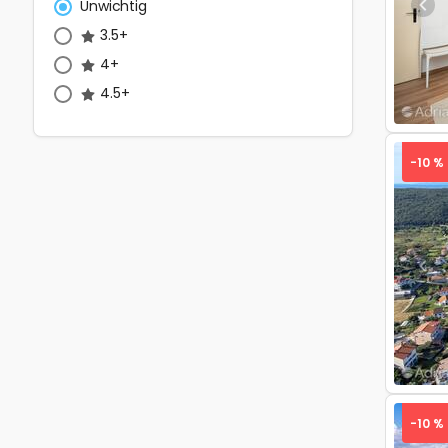
Unwichtig
Pre
3.5+
4+
4.5+
-10 %
Pre
-10 %