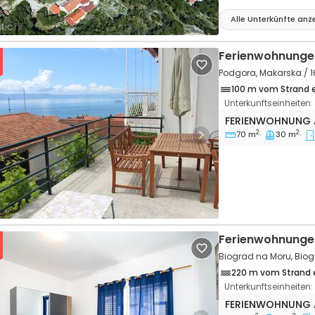
Alle Unterkünfte anz
Ferienwohnunge
Podgora, Makarska / 
100 m vom Strand 
Unterkunftseinheiten:
3-Zimmer-Ferien
FERIENWOHNUNG
2
2
70 m
30 m
vious
Next
Ferienwohnungen
Biograd na Moru, Biog
220 m vom Strand 
Unterkunftseinheiten:
2-Zimmer-Ferien
FERIENWOHNUNG