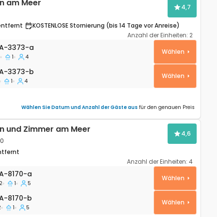
n am Meer
4,7
entfernt
KOSTENLOSE Stornierung (bis 14 Tage vor Anreise)
Anzahl der Einheiten:
2
wohnung Rovinj A-3373-a
A-3373-a
Wählen
1
4
-3373-b
A-3373-b
Wählen
1
4
Wählen Sie Datum und Anzahl der Gäste aus
für den genauen Preis
n und Zimmer am Meer
4,6
70
ntfernt
Anzahl der Einheiten:
4
wohnung Zaglav, Dugi otok A-8170-a
A-8170-a
Wählen
2
1
5
-8170-b
A-8170-b
Wählen
2
1
5