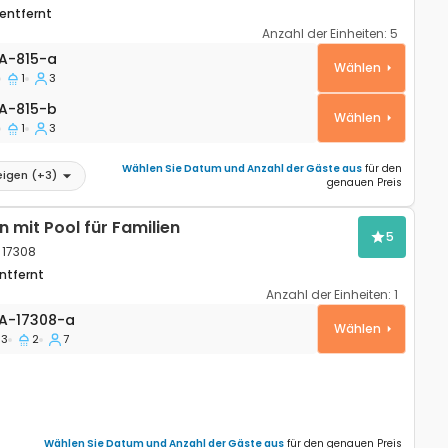
entfernt
Anzahl der Einheiten:
5
ohnung Tisno, Murter A-815-a
A-815-a
Wählen
1
3
-815-b
A-815-b
Wählen
1
3
Wählen Sie Datum und Anzahl der Gäste aus
für den
eigen
(+
3
)
genauen Preis
 mit Pool für Familien
5
 17308
ntfernt
Anzahl der Einheiten:
1
wohnung Sustjepan, Dubrovnik A-17308-a
A-17308-a
Wählen
3
2
7
Wählen Sie Datum und Anzahl der Gäste aus
für den genauen Preis