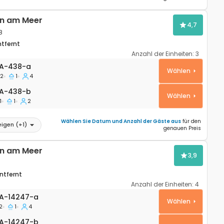
n am Meer
4,7
8
ntfernt
Anzahl der Einheiten:
3
ohnung Veli Rat, Dugi otok A-438-a
A-438-a
Wählen
2
1
4
A-438-b
A-438-b
Wählen
1
1
2
Wählen Sie Datum und Anzahl der Gäste aus
für den
eigen
(+
1
)
genauen Preis
n am Meer
3,9
ntfernt
Anzahl der Einheiten:
4
wohnung Barbat, Rab A-14247-a
A-14247-a
Wählen
2
1
4
-14247-b
A-14247-b