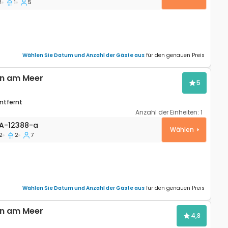
2
1
5
Wählen Sie Datum und Anzahl der Gäste aus
für den genauen Preis
n am Meer
5
ntfernt
Anzahl der Einheiten:
1
wohnung Kampor, Rab A-12388-a
A-12388-a
Wählen
2
2
7
Wählen Sie Datum und Anzahl der Gäste aus
für den genauen Preis
n am Meer
4,8