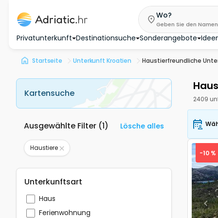
Wo?
Geben Sie den Namen des Standorts oder den Code des Objekts/de
Privatunterkunft
Destinationsuche
Sonderangebote
Ideen
Startseite
Unterkunft Kroatien
Haustierfreundliche Unte
Haus
Kartensuche
2409 un
Wäh
Ausgewählte Filter
(
1
)
Lösche alles
Haustiere
-10 %
Unterkunftsart
Haus
Pre
Ferienwohnung