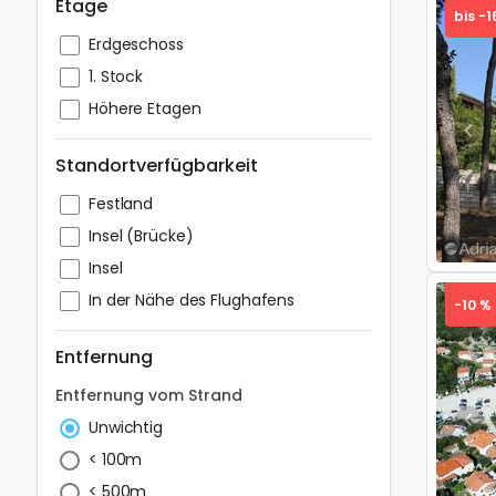
Etage
bis -1
Erdgeschoss
1. Stock
Höhere Etagen
Pre
Standortverfügbarkeit
Festland
Insel (Brücke)
Insel
In der Nähe des Flughafens
-10 %
Entfernung
Entfernung vom Strand
Pre
Unwichtig
< 100m
< 500m