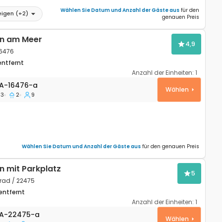
Wählen Sie Datum und Anzahl der Gäste aus
für den
eigen
(+
2
)
genauen Preis
n am Meer
4,9
16476
entfernt
Anzahl der Einheiten:
1
wohnung Podgora, Makarska A-16476-a
A-16476-a
Wählen
3
2
9
Wählen Sie Datum und Anzahl der Gäste aus
für den genauen Preis
 mit Parkplatz
5
rad / 22475
entfernt
Anzahl der Einheiten:
1
wohnung Biograd na Moru, Biograd A-22475-a
A-22475-a
Wählen