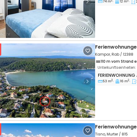
2
2
74 m
12 m
vious
Next
Ferienwohnunge
Kampor, Rab / 12388
110 m vom Strand e
Unterkunftseinheiten:
2-Zimmer-Ferien
FERIENWOHNUNG
2
2
53 m
16 m
vious
Next
Ferienwohnunge
Tisno, Murter / 815