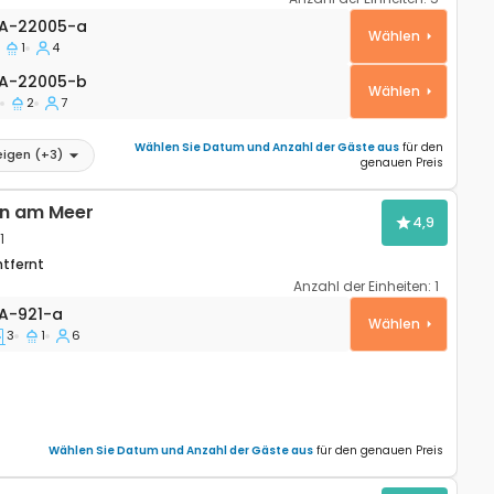
wohnung Tucepi, Makarska A-22005-a
A-22005-a
Wählen
1
4
A-22005-b
A-22005-b
Wählen
2
7
Wählen Sie Datum und Anzahl der Gäste aus
für den
eigen
(+
3
)
genauen Preis
n am Meer
4,9
1
ntfernt
Anzahl der Einheiten:
1
ohnung Brodarica, Sibenik A-921-a
A-921-a
Wählen
3
1
6
Wählen Sie Datum und Anzahl der Gäste aus
für den genauen Preis