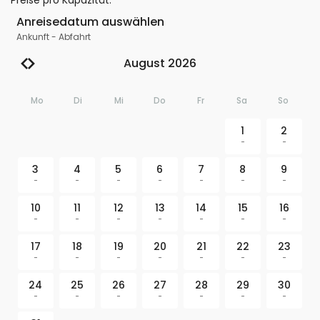
Preise pro Kapazität
:
Anreisedatum auswählen
Ankunft
-
Abfahrt
August 2026
Mo
Di
Mi
Do
Fr
Sa
So
1
2
-
-
3
4
5
6
7
8
9
-
-
-
-
-
-
-
10
11
12
13
14
15
16
-
-
-
-
-
-
-
17
18
19
20
21
22
23
-
-
-
-
-
-
-
24
25
26
27
28
29
30
-
-
-
-
-
-
-