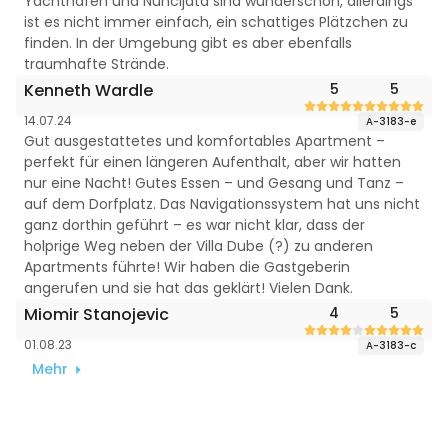
Yachthafen und Nuncijata sind wunderschön, allerdings
ist es nicht immer einfach, ein schattiges Plätzchen zu
finden. In der Umgebung gibt es aber ebenfalls
traumhafte Strände.
Kenneth Wardle
5
5
14.07.24
A-3183-e
Gut ausgestattetes und komfortables Apartment –
perfekt für einen längeren Aufenthalt, aber wir hatten
nur eine Nacht! Gutes Essen – und Gesang und Tanz –
auf dem Dorfplatz. Das Navigationssystem hat uns nicht
ganz dorthin geführt – es war nicht klar, dass der
holprige Weg neben der Villa Dube (?) zu anderen
Apartments führte! Wir haben die Gastgeberin
angerufen und sie hat das geklärt! Vielen Dank.
Miomir Stanojevic
4
5
01.08.23
A-3183-c
Mehr