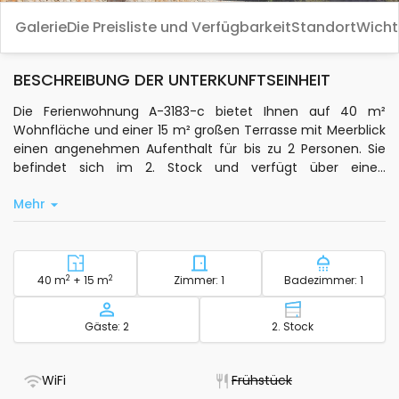
Galerie
Die Preisliste und Verfügbarkeit
Standort
Wicht
BESCHREIBUNG DER UNTERKUNFTSEINHEIT
Die Ferienwohnung A-3183-c bietet Ihnen auf 40 m²
Wohnfläche und einer 15 m² großen Terrasse mit Meerblick
einen angenehmen Aufenthalt für bis zu 2 Personen. Sie
befindet sich im 2. Stock und verfügt über einen
Schlafplatz im Schlafzimmer. Die Klimaanlage im
Mehr
Schlafzimmer ist im Preis inbegriffen und sorgt für
zusätzlichen Komfort.
Zur Ausstattung gehören Standard-WLAN,
Satellitenfernsehen, eine private Küche mit grundlegender
2
Bereich - Unterkunft
2
Anzahl der Schlafzimmer - U
Anzahl Ba
40 m
+ 15 m
Zimmer: 1
Badezimmer: 1
Küchenausstattung sowie ein Balkon. Handtücher,
Bettwäsche, ein Haartrockner, ein Bügeleisen mit Bügelbrett
Kapazität
Etage - Unterk
Gäste: 2
2. Stock
und ein Kinderbett stehen Ihnen zur Verfügung. Die
Unterkunft ist haustierfreundlich, Haustiere sind gegen
Aufpreis willkommen.
- WLAN verfügbar
- Nicht verfügbar
WiFi
Frühstück