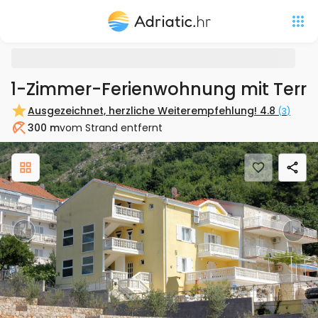
1-Zimmer-Ferienwohnung mit Terras
Ausgezeichnet, herzliche Weiterempfehlung!
4.8
(
3
)
300 m
vom Strand entfernt
Strand
Previous
Nex