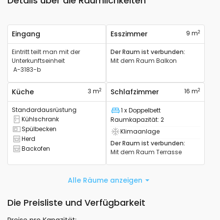
Details über die Räumlichkeiten
2
Eingang
Esszimmer
9 m
Eintritt teilt man mit der
Der Raum ist verbunden
:
Unterkunftseinheit
Mit dem Raum
Balkon
A-3183-b
2
2
Küche
3 m
Schlafzimmer
16 m
Standardausrüstung
1 x Doppelbett
Liege
Kühlschrank
Raumkapazität
:
2
Es verfügt über einen Kühlschrank
Spülbecken
Klimaanlage
Es hat ein Waschbecken
Klimaanlage verfügbar
Herd
Es verfügt über einen Herd
Der Raum ist verbunden
:
Backofen
Mit dem Raum
Terrasse
Es verfügt über einen Ofen
Alle Räume anzeigen
Die Preisliste und Verfügbarkeit