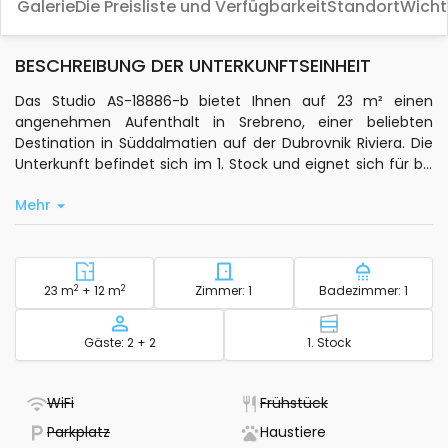
Galerie
Die Preisliste und Verfügbarkeit
Standort
Wicht
BESCHREIBUNG DER UNTERKUNFTSEINHEIT
Das Studio AS-18886-b bietet Ihnen auf 23 m² einen
angenehmen Aufenthalt in Srebreno, einer beliebten
Destination in Süddalmatien auf der Dubrovnik Riviera. Die
Unterkunft befindet sich im 1. Stock und eignet sich für bis
zu 4 Schlafplätze. Die klimatisierte Unterkunft ist ideal für
Mehr
Gäste, die Wert auf Komfort und Funktionalität legen.
Zur Ausstattung gehören eine eigene Küche mit
grundlegender Küchenausstattung, Satellitenfernsehen
sowie Bettwäsche, Handtücher und Pflegeprodukte. Die 12
2
Bereich - Unterkunft
2
Anzahl der Schlafzimmer - U
Anzahl Ba
23 m
+ 12 m
Zimmer: 1
Badezimmer: 1
m² große Terrasse lädt zum Entspannen im Freien ein.
Haustiere sind willkommen, für deren Mitnahme fällt ein
Kapazität
Etage - Unterk
Gäste: 2 + 2
1. Stock
zusätzlicher Aufpreis an.
Die Lage überzeugt durch kurze Wege: Das Meer und der
- Nicht verfügbar
- Nicht verfügbar
WiFi
Frühstück
Kiesstrand sind jeweils nur 550 Meter entfernt. Das Zentrum
- Nicht verfügbar
- Pet friendly
Parkplatz
Haustiere
von Dubrovnik erreichen Sie nach 10 Kilometern. Die