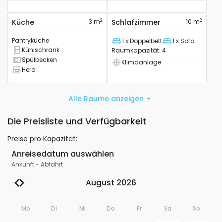
2
2
Küche
3 m
Schlafzimmer
10 m
Pantryküche
1 x Doppelbett
1 x Sofa
Liege
Liege
Kühlschrank
Raumkapazität
:
4
Es verfügt über einen Kühlschrank
Spülbecken
Klimaanlage
Es hat ein Waschbecken
Klimaanlage verfügbar
Herd
Es verfügt über einen Herd
Alle Räume anzeigen
Die Preisliste und Verfügbarkeit
Preise pro Kapazität
:
Anreisedatum auswählen
Ankunft
-
Abfahrt
August 2026
Mo
Di
Mi
Do
Fr
Sa
So