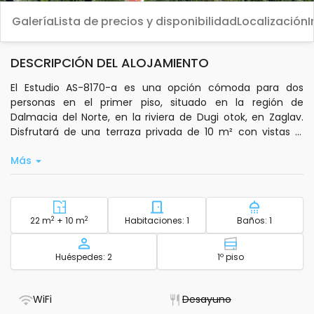
Galería
Lista de precios y disponibilidad
Localización
I
DESCRIPCIÓN DEL ALOJAMIENTO
El Estudio AS-8170-a es una opción cómoda para dos
personas en el primer piso, situado en la región de
Dalmacia del Norte, en la riviera de Dugi otok, en Zaglav.
Disfrutará de una terraza privada de 10 m² con vistas al
mar, ideal para relajarse. El interior de 22 m² está equipado
Más
con aire acondicionado incluido en el precio, conexión wifi
estándar y televisión vía satélite. La cocina privada cuenta
con utensilios básicos para preparar sus comidas.
La propiedad se encuentra a solo 10 metros del mar y de la
2
Zona - alojamiento
2
Número de habitaciones - a
Número de
22 m
+ 10 m
Habitaciones: 1
Baños: 1
playa, y a 174 metros de una playa de guijarros. El centro
más cercano, Sali, está a 5,5 km. El área exterior de 30 m²
Capacidad
Piso - alojamie
Huéspedes: 2
1º piso
dispone de una zona de estar para disfrutar al aire libre.
Hay un aparcamiento público cercano y la propiedad es
accesible en coche.
- Tiene wifi
- No está disponi
WiFi
Desayuno