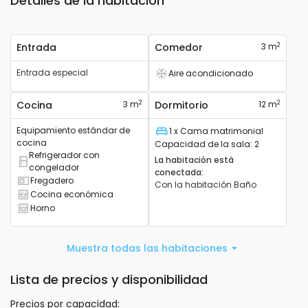
Detalles de la habitación
2
Entrada
Comedor
3 m
Entrada especial
Aire acondicionado
Tiene aire acondicionado
2
2
Cocina
3 m
Dormitorio
12 m
Equipamiento estándar de
1 x Cama matrimonial
Cama
cocina
Capacidad de la sala
:
2
Refrigerador con
La habitación está
Tiene frigorífico combinado.
congelador
conectada
:
Fregadero
Con la habitación
Baño
Tiene fregadero
Cocina económica
Tiene cocina
Horno
Tiene horno
Muestra todas las habitaciones
Lista de precios y disponibilidad
Precios por capacidad
: