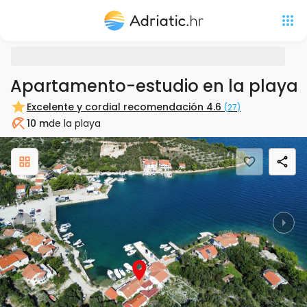
Apartamento-estudio en la playa Z
Excelente y cordial recomendación
4.6
(
27
)
10 m
de la playa
Playa
Previous
Nex