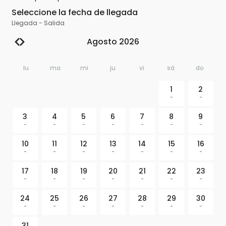
Seleccione la fecha de llegada
Llegada
-
Salida
Agosto 2026
lu
ma
mi
ju
vi
sá
do
1
2
-
-
3
4
5
6
7
8
9
-
-
-
-
-
-
-
10
11
12
13
14
15
16
-
-
-
-
-
-
-
17
18
19
20
21
22
23
-
-
-
-
-
-
-
24
25
26
27
28
29
30
-
-
-
-
-
-
-
31