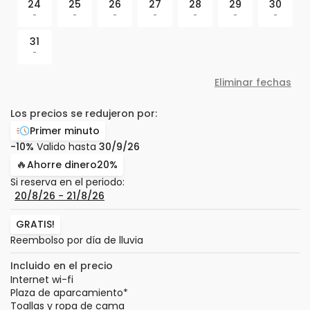
24
25
26
27
28
29
30
-
-
-
-
-
-
-
31
-
Eliminar fechas
Los precios se redujeron por:
Primer minuto
-10%
Valido hasta
30/9/26
🔥
Ahorre dinero
20%
Si reserva en el periodo:
20/8/26
−
21/8/26
GRATIS!
Reembolso por día de lluvia
Incluido en el precio
Internet wi-fi
Plaza de aparcamiento
*
Toallas y ropa de cama