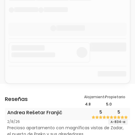
Alojamiento
Propietario
Reseñas
4.8
5.0
Andrea Rešetar Franjić
5
5
2/8/26
A-834-a
Precioso apartamento con magníficas vistas de Zadar,
el puerto de Preko y sus alrededores.