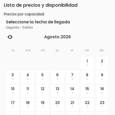
Lista de precios y disponibilidad
Precios por capacidad
:
Seleccione la fecha de llegada
Llegada
-
Salida
Agosto 2026
lu
ma
mi
ju
vi
sá
do
1
2
-
-
3
4
5
6
7
8
9
-
-
-
-
-
-
-
10
11
12
13
14
15
16
-
-
-
-
-
-
-
17
18
19
20
21
22
23
-
-
-
-
-
-
-