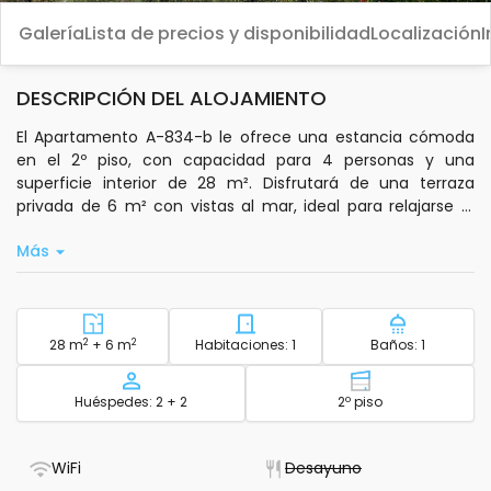
Galería
Lista de precios y disponibilidad
Localización
I
DESCRIPCIÓN DEL ALOJAMIENTO
El Apartamento A-834-b le ofrece una estancia cómoda
en el 2º piso, con capacidad para 4 personas y una
superficie interior de 28 m². Disfrutará de una terraza
privada de 6 m² con vistas al mar, ideal para relajarse al
final del día. El aire acondicionado está ubicado en el
Más
pasillo, lo que contribuye a su confort durante la estancia.
El alojamiento cuenta con una habitación y camas
adicionales en el área del comedor. Dispone de cocina
privada equipada con utensilios básicos, conexión wifi
2
Zona - alojamiento
2
Número de habitaciones - a
Número de
28 m
+ 6 m
Habitaciones: 1
Baños: 1
estándar y televisión vía satélite. Se incluyen ropa de
cama, toallas de baño, artículos de aseo, secador de pelo,
Capacidad
Piso - alojamie
Huéspedes: 2 + 2
2º piso
plancha, tabla de planchar y acceso a lavandería. El
estacionamiento privado es gratuito y hay una zona
exterior de 300 m² con área de descanso y parrilla fija.
- Tiene wifi
- No está disponi
WiFi
Desayuno