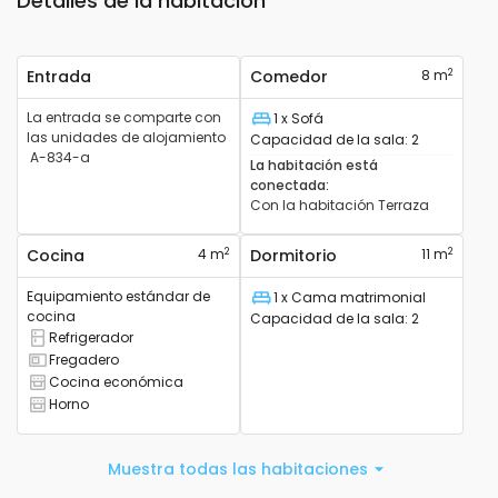
Detalles de la habitación
2
Entrada
Comedor
8 m
La entrada se comparte con
1 x Sofá
Cama
las unidades de alojamiento
Capacidad de la sala
:
2
A-834-a
La habitación está
conectada
:
Con la habitación
Terraza
2
2
Cocina
4 m
Dormitorio
11 m
Equipamiento estándar de
1 x Cama matrimonial
Cama
cocina
Capacidad de la sala
:
2
Refrigerador
Tiene refrigerador
Fregadero
Tiene fregadero
Cocina económica
Tiene cocina
Horno
Tiene horno
Muestra todas las habitaciones