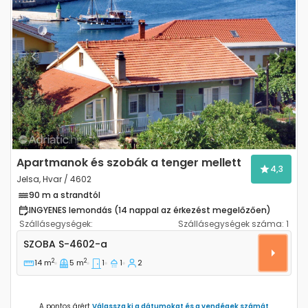
Previous
Next
Apartmanok és szobák a tenger mellett
4,3
Jelsa, Hvar / 4602
90 m a strandtól
INGYENES lemondás (14 nappal az érkezést megelőzően)
Szállásegységek:
Szállásegységek száma:
1
Szoba Jelsa, Hvar S-4602-a
SZOBA
S-4602-a
2
2
14 m
5 m
1
1
2
A pontos árért
Válassza ki a dátumokat és a vendégek számát