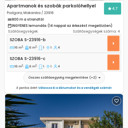
Apartmanok és szobák parkolóhellyel
4,7
Podgora, Makarska / 23916
800 m a strandtól
INGYENES lemondás (14 nappal az érkezést megelőzően)
Szállásegységek:
Szállásegységek száma:
4
Szoba Podgora, Makarska S-23916-b
SZOBA
S-23916-b
2
2
16 m
6 m
1
1
4
Szoba S-23916-c
SZOBA
S-23916-c
2
2
16 m
6 m
1
1
4
Összes szállásegység megjelenítése
(+
2
)
A pontos árért
Válassza ki a dátumokat és a vendégek számát