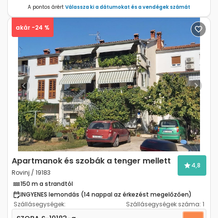
A pontos árért
Válassza ki a dátumokat és a vendégek számát
akár -24 %
Previous
Next
Apartmanok és szobák a tenger mellett
4,8
Rovinj / 19183
150 m a strandtól
INGYENES lemondás (14 nappal az érkezést megelőzően)
Szállásegységek:
Szállásegységek száma:
1
Szoba Rovinj S-19183-a