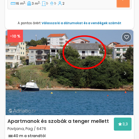
2
2
16 m
3 m
1
1
2
A pontos árért
Válassza ki a dátumokat és a vendégek számát
-10 %
Previous
Next
Apartmanok és szobák a tenger mellett
3,3
Povljana, Pag / 6476
40 m a strandtól