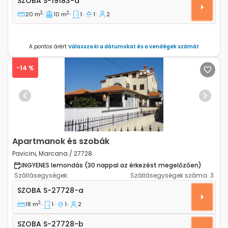
SZOBA
S-19183-a
2
2
20 m
10 m
1
1
2
A pontos árért
Válassza ki a dátumokat és a vendégek számát
-14 %
Previous
Next
Apartmanok és szobák
Pavicini, Marcana / 27728
INGYENES lemondás (30 nappal az érkezést megelőzően)
Szállásegységek:
Szállásegységek száma:
3
Szoba Pavicini, Marcana S-27728-a
SZOBA
S-27728-a
2
18 m
1
1
2
Szoba S-27728-b
SZOBA
S-27728-b