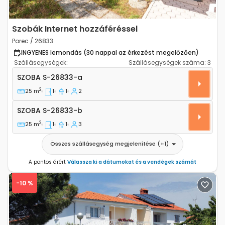
Szobák Internet hozzáféréssel
Porec / 26833
INGYENES lemondás (30 nappal az érkezést megelőzően)
Szállásegységek:
Szállásegységek száma:
3
Szoba Porec S-26833-a
SZOBA
S-26833-a
2
25 m
1
1
2
Szoba S-26833-b
SZOBA
S-26833-b
2
25 m
1
1
3
Összes szállásegység megjelenítése
(+
1
)
A pontos árért
Válassza ki a dátumokat és a vendégek számát
-10 %