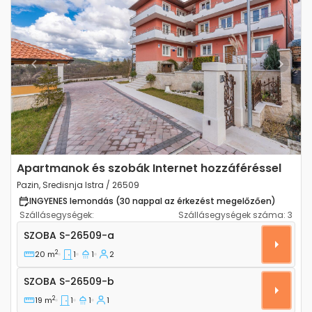
Previous
Next
Apartmanok és szobák Internet hozzáféréssel
Pazin, Sredisnja Istra / 26509
INGYENES lemondás (30 nappal az érkezést megelőzően)
Szállásegységek:
Szállásegységek száma:
3
Szoba Pazin, Sredisnja Istra S-26509-a
SZOBA
S-26509-a
2
20 m
1
1
2
Szoba S-26509-b
SZOBA
S-26509-b
2
19 m
1
1
1