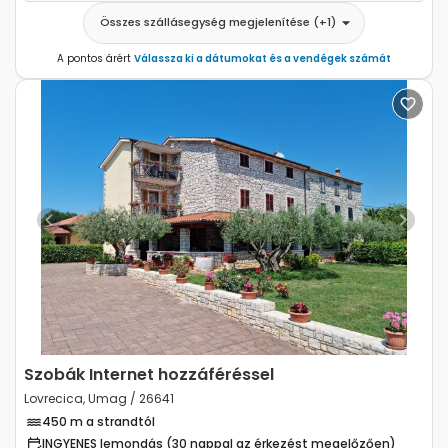
Összes szállásegység megjelenítése
(+
1
)
A pontos árért
Válassza ki a dátumokat és a vendégek számát
Previous
Next
Szobák Internet hozzáféréssel
Lovrecica, Umag / 26641
450 m a strandtól
INGYENES lemondás (30 nappal az érkezést megelőzően)