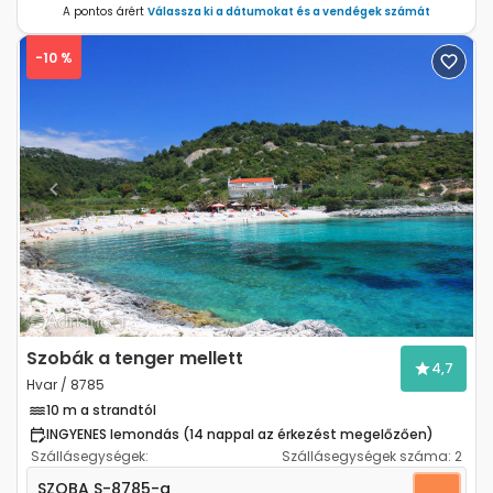
A pontos árért
Válassza ki a dátumokat és a vendégek számát
-10 %
Previous
Next
Szobák a tenger mellett
4,7
Hvar / 8785
10 m a strandtól
INGYENES lemondás (14 nappal az érkezést megelőzően)
Szállásegységek:
Szállásegységek száma:
2
Szoba Hvar S-8785-a
SZOBA
S-8785-a