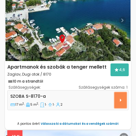
Previous
Next
Apartmanok és szobák a tenger mellett
4,6
Zaglav, Dugi otok / 8170
10 m a strandtól
Szállásegységek:
Szállásegységek száma:
1
Szoba Zaglav, Dugi otok S-8170-a
SZOBA
S-8170-a
2
2
17 m
5 m
1
1
2
A pontos árért
Válassza ki a dátumokat és a vendégek számát