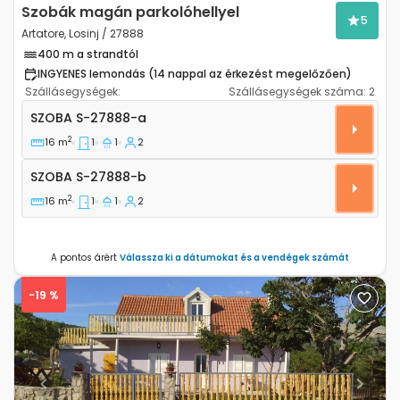
Szobák magán parkolóhellyel
5
Artatore, Losinj / 27888
400 m a strandtól
INGYENES lemondás (14 nappal az érkezést megelőzően)
Szállásegységek:
Szállásegységek száma:
2
Szoba Artatore, Losinj S-27888-a
SZOBA
S-27888-a
2
16 m
1
1
2
Szoba S-27888-b
SZOBA
S-27888-b
2
16 m
1
1
2
A pontos árért
Válassza ki a dátumokat és a vendégek számát
-19 %
Previous
Next