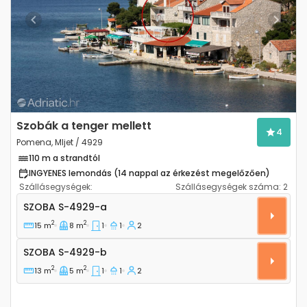
Previous
Next
Szobák a tenger mellett
4
Pomena, Mljet / 4929
110 m a strandtól
INGYENES lemondás (14 nappal az érkezést megelőzően)
Szállásegységek:
Szállásegységek száma:
2
Szoba Pomena, Mljet S-4929-a
SZOBA
S-4929-a
2
2
15 m
8 m
1
1
2
Szoba S-4929-b
SZOBA
S-4929-b
2
2
13 m
5 m
1
1
2