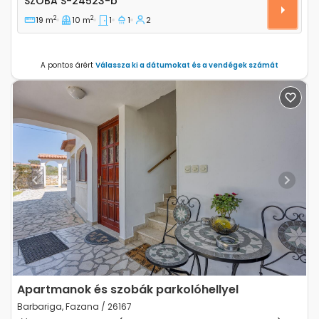
SZOBA
S-24523-b
2
2
19 m
10 m
1
1
2
A pontos árért
Válassza ki a dátumokat és a vendégek számát
Previous
Next
Apartmanok és szobák parkolóhellyel
Barbariga, Fazana / 26167