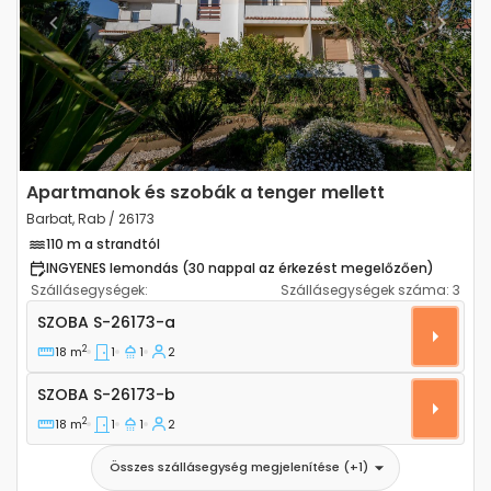
Previous
Next
Apartmanok és szobák a tenger mellett
Barbat, Rab / 26173
110 m a strandtól
INGYENES lemondás (30 nappal az érkezést megelőzően)
Szállásegységek:
Szállásegységek száma:
3
Szoba Barbat, Rab S-26173-a
SZOBA
S-26173-a
2
18 m
1
1
2
Szoba S-26173-b
SZOBA
S-26173-b
2
18 m
1
1
2
Összes szállásegység megjelenítése
(+
1
)