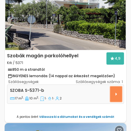
Previous
Next
Szobák magán parkolóhellyel
4,9
Krk / 5371
850 m a strandtól
INGYENES lemondás (14 nappal az érkezést megelőzően)
Szállásegységek:
Szállásegységek száma:
1
Szoba Krk S-5371-b
SZOBA
S-5371-b
2
2
17 m
10 m
1
1
2
A pontos árért
Válassza ki a dátumokat és a vendégek számát