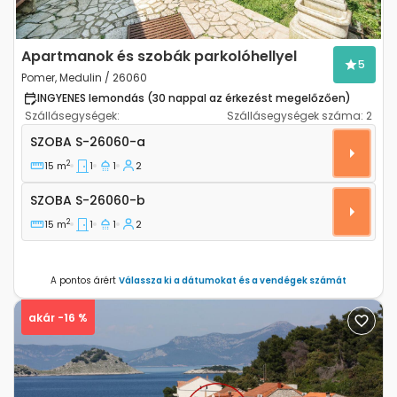
Apartmanok és szobák parkolóhellyel
5
Pomer, Medulin / 26060
INGYENES lemondás (30 nappal az érkezést megelőzően)
Szállásegységek:
Szállásegységek száma:
2
Szoba Pomer, Medulin S-26060-a
SZOBA
S-26060-a
2
15 m
1
1
2
Szoba S-26060-b
SZOBA
S-26060-b
2
15 m
1
1
2
A pontos árért
Válassza ki a dátumokat és a vendégek számát
akár -16 %