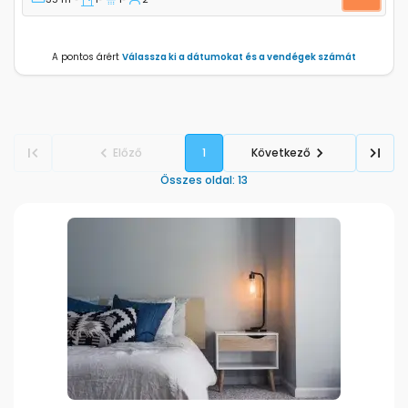
A pontos árért
Válassza ki a dátumokat és a vendégek számát
Előző
1
Következő
Összes oldal
:
13