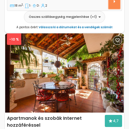
2
18 m
1
0
2
Összes szállásegység megjelenítése
(+
1
)
A pontos árért
Válassza ki a dátumokat és a vendégek számát
-10 %
Previous
Next
Apartmanok és szobák Internet
4,7
hozzáféréssel