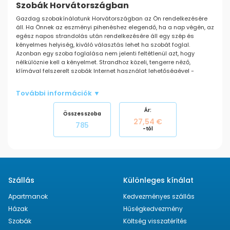
Szobák Horvátországban
Gazdag szobakínálatunk Horvátországban az Ön rendelkezésére
áll. Ha Önnek az eszményi pihenéshez elegendő, ha a nap végén, az
egész napos strandolás után rendelkezésére áll egy szép és
kényelmes helyiség, kiváló választás lehet ha szobát foglal.
Azonban egy szoba foglalása nem jelenti feltétlenül azt, hogy
nélkülöznie kell a kényelmet. Strandhoz közeli, tengerre néző,
klímával felszerelt szobák Internet használat lehetőségével -
mindez megtalálható kínálatunkban.
Szintén találhat szobákat Horvátországban rendkívül kedvező áron.
További információk ▼
Nézze meg a
különleges ajánlatainkat
, minőségi szállást talál
kedvező áron.
Ár:
Összes szoba
27,54 €
785
-tól
Szállás
Különleges kínálat
Apartmanok
Kedvezményes szállás
Házak
Hűségkedvezmény
Szobák
Költség visszatérítés