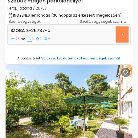
Szobák magán parkolóhellyel
Peroj, Fazana / 26737
INGYENES lemondás (30 nappal az érkezést megelőzően)
Szállásegységek:
Szállásegységek száma:
1
Szoba Peroj, Fazana S-26737-a
SZOBA
S-26737-a
2
25 m
1
1
2
A pontos árért
Válassza ki a dátumokat és a vendégek számát
Previous
Next