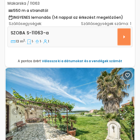
Makarska / 11063
550 m a strandtól
INGYENES lemondás (14 nappal az érkezést megelőzően)
Szállásegységek:
Szállásegységek száma:
1
Szoba Makarska S-11063-a
SZOBA
S-11063-a
2
13 m
1
1
1
A pontos árért
Válassza ki a dátumokat és a vendégek számát
Previous
Next