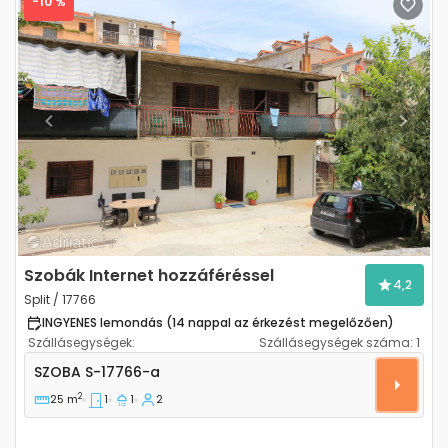
-10 %
Previous
Next
Szobák Internet hozzáféréssel
4,2
Split / 17766
INGYENES lemondás (14 nappal az érkezést megelőzően)
Szállásegységek:
Szállásegységek száma:
1
Szoba Split S-17766-a
SZOBA
S-17766-a
2
25 m
1
1
2