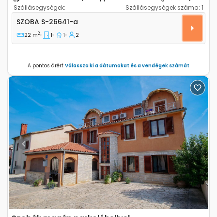
Szállásegységek:
Szállásegységek száma:
1
Szoba Lovrecica, Umag S-26641-a
SZOBA
S-26641-a
2
22 m
1
1
2
A pontos árért
Válassza ki a dátumokat és a vendégek számát
Previous
Next