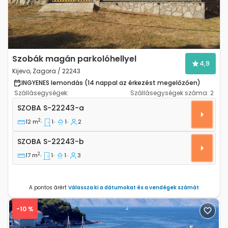
Szobák magán parkolóhellyel
4,9
Kijevo, Zagora / 22243
INGYENES lemondás (14 nappal az érkezést megelőzően)
Szállásegységek:
Szállásegységek száma:
2
Szoba Kijevo, Zagora S-22243-a
SZOBA
S-22243-a
2
12 m
1
1
2
Szoba S-22243-b
SZOBA
S-22243-b
2
17 m
1
1
3
A pontos árért
Válassza ki a dátumokat és a vendégek számát
-10 %