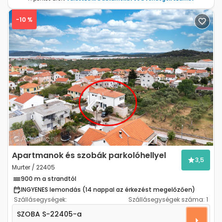
-10 %
Previous
Next
Apartmanok és szobák parkolóhellyel
3,5
Murter / 22405
900 m a strandtól
INGYENES lemondás (14 nappal az érkezést megelőzően)
Szállásegységek:
Szállásegységek száma:
1
Szoba Murter S-22405-a
SZOBA
S-22405-a