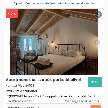
A pontos árért
Válassza ki a dátumokat és a vendégek számát
-10 %
Previous
Next
Apartmanok és szobák parkolóhellyel
4,9
Komiza, Vis / 24523
350 m a strandtól
INGYENES lemondás (14 nappal az érkezést megelőzően)
Szállásegységek:
Szállásegységek száma:
1
Szoba Komiza, Vis S-24523-b