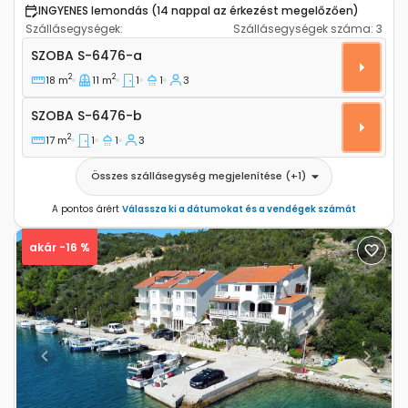
INGYENES lemondás (14 nappal az érkezést megelőzően)
Szállásegységek:
Szállásegységek száma:
3
Szoba Povljana, Pag S-6476-a
SZOBA
S-6476-a
2
2
18 m
11 m
1
1
3
Szoba S-6476-b
SZOBA
S-6476-b
2
17 m
1
1
3
Összes szállásegység megjelenítése
(+
1
)
A pontos árért
Válassza ki a dátumokat és a vendégek számát
akár -16 %
Previous
Next