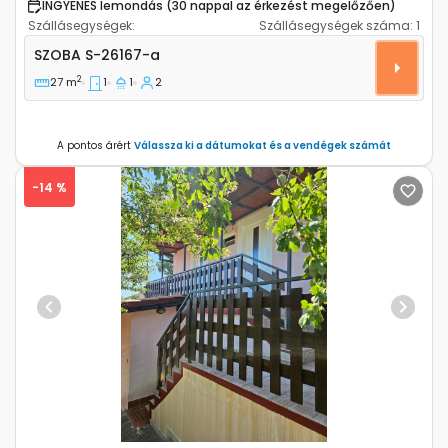
INGYENES lemondás (30 nappal az érkezést megelőzően)
Szállásegységek:
Szállásegységek száma:
1
Szoba Barbariga, Fazana S-26167-a
SZOBA
S-26167-a
2
27 m
1
1
2
A pontos árért
Válassza ki a dátumokat és a vendégek számát
-14 %
Previous
Next