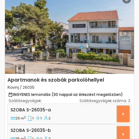
Previous
Next
Apartmanok és szobák parkolóhellyel
Rovinj / 26035
INGYENES lemondás (30 nappal az érkezést megelőzően)
Szállásegységek:
Szállásegységek száma:
2
Szoba Rovinj S-26035-a
SZOBA
S-26035-a
2
29 m
1
1
2
Szoba S-26035-b
SZOBA
S-26035-b
2
35 m
1
1
2