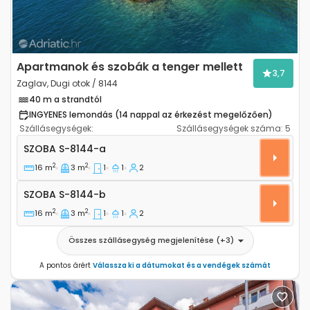
Apartmanok és szobák a tenger mellett
3,7
Zaglav, Dugi otok / 8144
40 m a strandtól
INGYENES lemondás (14 nappal az érkezést megelőzően)
Szállásegységek:
Szállásegységek száma:
5
Szoba Zaglav, Dugi otok S-8144-a
SZOBA
S-8144-a
2
2
16 m
3 m
1
1
2
Szoba S-8144-b
SZOBA
S-8144-b
2
2
16 m
3 m
1
1
2
Összes szállásegység megjelenítése
(+
3
)
A pontos árért
Válassza ki a dátumokat és a vendégek számát