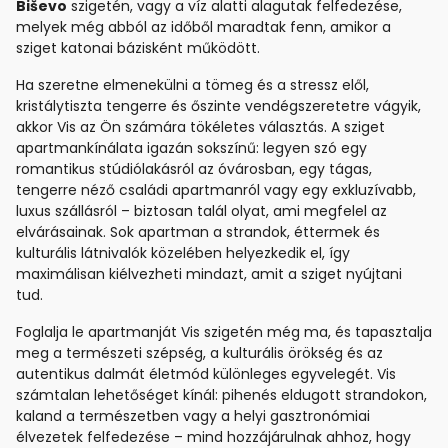
Biševo
szigetén, vagy a víz alatti alagutak felfedezése,
melyek még abból az időből maradtak fenn, amikor a
sziget katonai bázisként működött.
Ha szeretne elmenekülni a tömeg és a stressz elől,
kristálytiszta tengerre és őszinte vendégszeretetre vágyik,
akkor Vis az Ön számára tökéletes választás. A sziget
apartmankínálata igazán sokszínű: legyen szó egy
romantikus stúdiólakásról az óvárosban, egy tágas,
tengerre néző családi apartmanról vagy egy exkluzívabb,
luxus szállásról – biztosan talál olyat, ami megfelel az
elvárásainak. Sok apartman a strandok, éttermek és
kulturális látnivalók közelében helyezkedik el, így
maximálisan kiélvezheti mindazt, amit a sziget nyújtani
tud.
Foglalja le apartmanját Vis szigetén még ma, és tapasztalja
meg a természeti szépség, a kulturális örökség és az
autentikus dalmát életmód különleges egyvelegét. Vis
számtalan lehetőséget kínál: pihenés eldugott strandokon,
kaland a természetben vagy a helyi gasztronómiai
élvezetek felfedezése – mind hozzájárulnak ahhoz, hogy