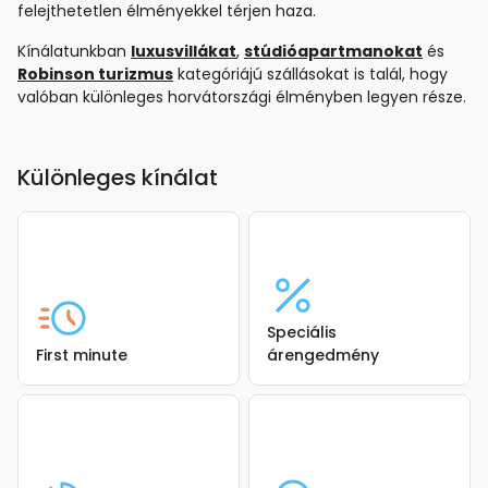
felejthetetlen élményekkel térjen haza.
Kínálatunkban
luxusvillákat
,
stúdióapartmanokat
és
Robinson turizmus
kategóriájú szállásokat is talál, hogy
valóban különleges horvátországi élményben legyen része.
Különleges kínálat
Speciális
First minute
árengedmény