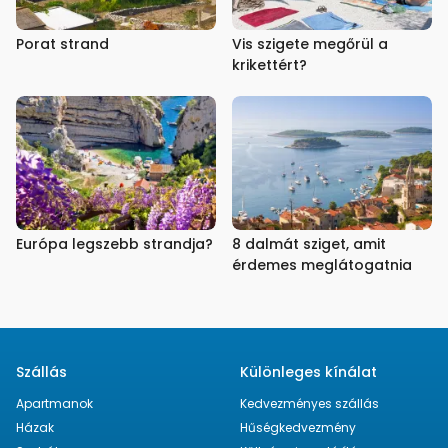
Porat strand
Vis szigete megőrül a
krikettért?
Európa legszebb strandja?
8 dalmát sziget, amit
érdemes meglátogatnia
Szállás
Különleges kínálat
Apartmanok
Kedvezményes szállás
Házak
Hűségkedvezmény