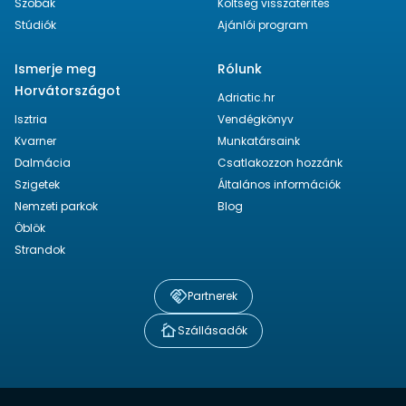
Szobák
Költség visszatérítés
Stúdiók
Ajánlói program
Ismerje meg
Rólunk
Horvátországot
Adriatic.hr
Isztria
Vendégkönyv
Kvarner
Munkatársaink
Dalmácia
Csatlakozzon hozzánk
Szigetek
Általános információk
Nemzeti parkok
Blog
Öblök
Strandok
Partnerek
Szállásadók