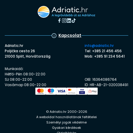
Kapcsolat
Adriatic.hr
info@adriatic.hr
Poljička cesta 26
Tel: +385 21 456 456
21000 Split, Horvátország
Mob: +385 91 234 5641
Munkaidő:
Hétfő-Pén 08:00-22:00
Sz 08:00-22:00
OIB: 16364086764
Vasárnap 08:00-22:00
ID: HR-AB-21-020038491
© Adriatic.hr 2000-2026
A weboldal használatának feltételei
Személyi jogok védelme
Gyakori kérdések
Oldaltérkép