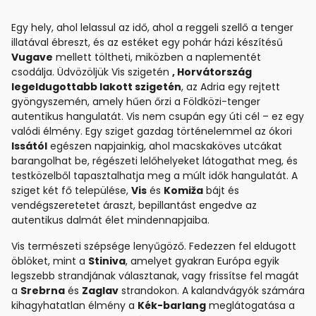
Egy hely, ahol lelassul az idő, ahol a reggeli szellő a tenger
illatával ébreszt, és az estéket egy pohár házi készítésű
Vugave
mellett töltheti, miközben a naplementét
csodálja. Üdvözöljük Vis szigetén
, Horvátország
legeldugottabb lakott szigetén
, az Adria egy rejtett
gyöngyszemén, amely hűen őrzi a Földközi-tenger
autentikus hangulatát. Vis nem csupán egy úti cél – ez egy
valódi élmény. Egy sziget gazdag történelemmel az ókori
Issától
egészen napjainkig, ahol macskaköves utcákat
barangolhat be, régészeti lelőhelyeket látogathat meg, és
testközelből tapasztalhatja meg a múlt idők hangulatát. A
sziget két fő települése,
Vis
és
Komiža
bájt és
vendégszeretetet áraszt, bepillantást engedve az
autentikus dalmát élet mindennapjaiba.
Vis természeti szépsége lenyűgöző. Fedezzen fel eldugott
öblöket, mint a
Stiniva
, amelyet gyakran Európa egyik
legszebb strandjának választanak, vagy frissítse fel magát
a
Srebrna
és
Zaglav
strandokon. A kalandvágyók számára
kihagyhatatlan élmény a
Kék-barlang
meglátogatása a