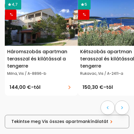
4,7
5
%
%
Háromszobás apartman
Kétszobás apartman
terasszal és kilátással a
terasszal és kilátássa
tengerre
tengerre
Milna, Vis / A-8896-b
Rukavac, Vis / A-2411-a
144,00 €
-tól
150,30 €
-tól
Tekintse meg Vis összes apartmankínálatát