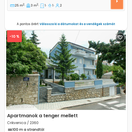
2
2
25 m
3 m
1
1
2
A pontos árért
Válassza ki a dátumokat és a vendégek számát
-10 %
Previous
Next
Apartmanok a tenger mellett
Crikvenica / 2360
100 m a strandtól