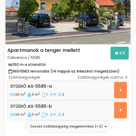
Previous
Next
Apartmanok a tenger mellett
4,5
Crikvenica / 5585
150 m a strandtól
INGYENES lemondás (14 nappal az érkezést megelőzően)
Szállásegységek:
Szállásegységek száma:
4
Stúdió apartman Crikvenica AS-5585-a
STÚDIÓ
AS-5585-a
2
2
26 m
9 m
1
1
2
Stúdió AS-5585-b
STÚDIÓ
AS-5585-b
2
2
26 m
5 m
1
1
2
Összes szállásegység megjelenítése
(+
2
)