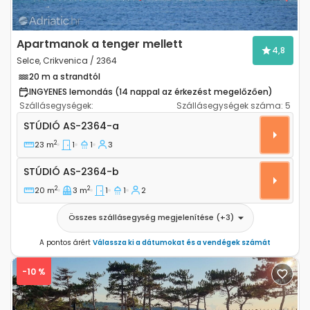
Apartmanok a tenger mellett
4,8
Selce, Crikvenica / 2364
20 m a strandtól
INGYENES lemondás (14 nappal az érkezést megelőzően)
Szállásegységek:
Szállásegységek száma:
5
Stúdió apartman Selce, Crikvenica AS-2364-a
STÚDIÓ
AS-2364-a
2
23 m
1
1
3
Stúdió AS-2364-b
STÚDIÓ
AS-2364-b
2
2
20 m
3 m
1
1
2
Összes szállásegység megjelenítése
(+
3
)
A pontos árért
Válassza ki a dátumokat és a vendégek számát
-10 %