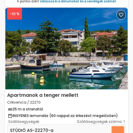
A pontos árért
Válassza ki a dátumokat és a vendégek számát
-10 %
Previous
Next
Apartmanok a tenger mellett
Crikvenica / 22270
25 m a strandtól
INGYENES lemondás (60 nappal az érkezést megelőzően)
Szállásegységek:
Szállásegységek száma:
1
Stúdió apartman Crikvenica AS-22270-a
STÚDIÓ
AS-22270-a