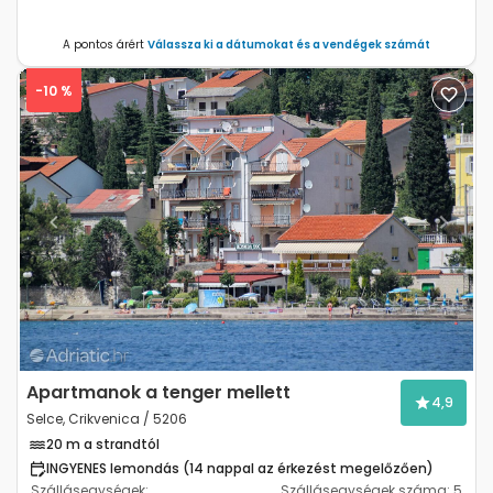
A pontos árért
Válassza ki a dátumokat és a vendégek számát
-10 %
Previous
Next
Apartmanok a tenger mellett
4,9
Selce, Crikvenica / 5206
20 m a strandtól
INGYENES lemondás (14 nappal az érkezést megelőzően)
Szállásegységek:
Szállásegységek száma:
5