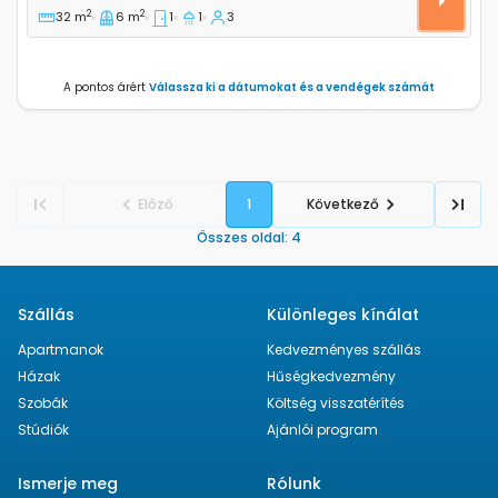
2
2
32 m
6 m
1
1
3
A pontos árért
Válassza ki a dátumokat és a vendégek számát
Előző
1
Következő
Összes oldal
:
4
Szállás
Különleges kínálat
Apartmanok
Kedvezményes szállás
Házak
Hűségkedvezmény
Szobák
Költség visszatérítés
Stúdiók
Ajánlói program
Ismerje meg
Rólunk