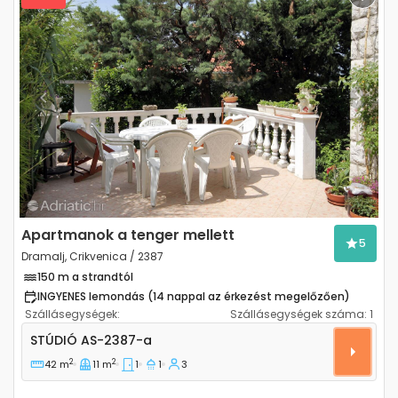
Previous
Next
Apartmanok a tenger mellett
5
Dramalj, Crikvenica / 2387
150 m a strandtól
INGYENES lemondás (14 nappal az érkezést megelőzően)
Szállásegységek:
Szállásegységek száma:
1
Stúdió apartman Dramalj, Crikvenica AS-2387-a
STÚDIÓ
AS-2387-a
2
2
42 m
11 m
1
1
3