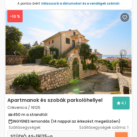
A pontos árért
Válassza ki a dátumokat és a vendégek számát
-10 %
Previous
Next
Apartmanok és szobák parkolóhellyel
4,1
Crikvenica / 19125
450 m a strandtól
INGYENES lemondás (14 nappal az érkezést megelőzően)
Szállásegységek:
Szállásegységek száma:
1
Stúdió apartman Crikvenica AS-19125-a
STÚDIÓ
AS-19125-a