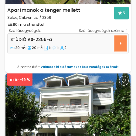
Apartmanok a tenger mellett
5
Selce, Crikvenica / 2356
90 m a strandtól
Szállásegységek:
Szállásegységek száma:
1
Stúdió apartman Selce, Crikvenica AS-2356-a
STÚDIÓ
AS-2356-a
2
2
20 m
20 m
1
1
2
A pontos árért
Válassza ki a dátumokat és a vendégek számát
akár -19 %
Previous
Next