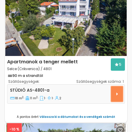
Previous
Next
Apartmanok a tenger mellett
5
Selce (Crikvenica) / 4801
90 m a strandtól
Szállásegységek:
Szállásegységek száma:
1
Stúdió apartman Selce, Crikvenica AS-4801-a
STÚDIÓ
AS-4801-a
2
2
18 m
11 m
1
1
2
A pontos árért
Válassza ki a dátumokat és a vendégek számát
-10 %