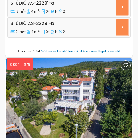
Stúdió apartman Dramalj, Crikvenica AS-22291-a
STÚDIÓ
AS-22291-a
2
2
18 m
4 m
0
1
2
Stúdió AS-22291-b
STÚDIÓ
AS-22291-b
2
2
21 m
4 m
0
1
2
A pontos árért
Válassza ki a dátumokat és a vendégek számát
akár -19 %
Previous
Next