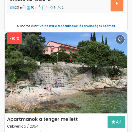
2
2
20 m
10 m
1
1
2
A pontos árért
Válassza ki a dátumokat és a vendégek számát
-10 %
Previous
Next
Apartmanok a tenger mellett
4,8
Crikvenica / 2354