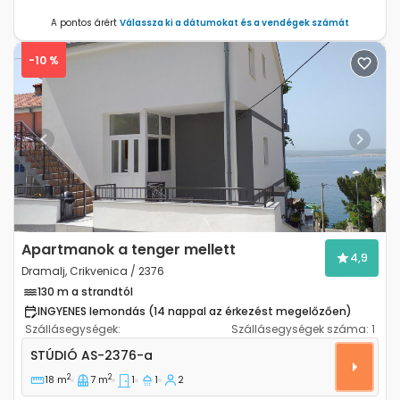
A pontos árért
Válassza ki a dátumokat és a vendégek számát
-10 %
Previous
Next
Apartmanok a tenger mellett
4,9
Dramalj, Crikvenica / 2376
130 m a strandtól
INGYENES lemondás (14 nappal az érkezést megelőzően)
Szállásegységek:
Szállásegységek száma:
1
Stúdió apartman Dramalj, Crikvenica AS-2376-a
STÚDIÓ
AS-2376-a
2
2
18 m
7 m
1
1
2