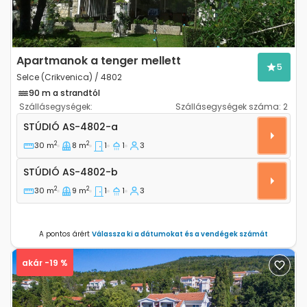
Apartmanok a tenger mellett
5
Selce (Crikvenica) / 4802
90 m a strandtól
Szállásegységek:
Szállásegységek száma:
2
Stúdió apartman Selce, Crikvenica AS-4802-a
STÚDIÓ
AS-4802-a
2
2
30 m
8 m
1
1
3
Stúdió AS-4802-b
STÚDIÓ
AS-4802-b
2
2
30 m
9 m
1
1
3
A pontos árért
Válassza ki a dátumokat és a vendégek számát
akár -19 %