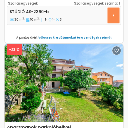
Szállásegységek:
Szállásegységek száma:
1
Stúdió apartman Crikvenica AS-2360-b
STÚDIÓ
AS-2360-b
2
2
30 m
10 m
1
1
3
A pontos árért
Válassza ki a dátumokat és a vendégek számát
-23 %
Previous
Next
Apartmanok parkolóhellyel