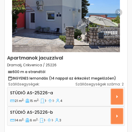
Previous
Next
Apartmanok jacuzzival
Dramalj, Crikvenica / 25226
600 m a strandtól
INGYENES lemondás (14 nappal az érkezést megelőzően)
Szállásegységek:
Szállásegységek száma:
2
Stúdió apartman Dramalj, Crikvenica AS-25226-a
STÚDIÓ
AS-25226-a
2
2
21 m
15 m
1
1
4
Stúdió AS-25226-b
STÚDIÓ
AS-25226-b
2
2
14 m
6 m
1
1
3