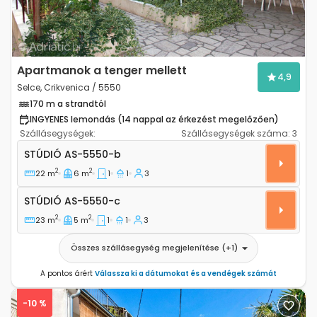
Apartmanok a tenger mellett
4,9
Selce, Crikvenica / 5550
170 m a strandtól
INGYENES lemondás (14 nappal az érkezést megelőzően)
Szállásegységek:
Szállásegységek száma:
3
Stúdió apartman Selce, Crikvenica AS-5550-b
STÚDIÓ
AS-5550-b
2
2
22 m
6 m
1
1
3
Stúdió AS-5550-c
STÚDIÓ
AS-5550-c
2
2
23 m
5 m
1
1
3
Összes szállásegység megjelenítése
(+
1
)
A pontos árért
Válassza ki a dátumokat és a vendégek számát
-10 %