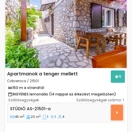
Previous
Next
Apartmanok a tenger mellett
5
Crikvenica / 21501
150 m a strandtól
INGYENES lemondás (14 nappal az érkezést megelőzően)
Szállásegységek:
Szállásegységek száma:
1
Stúdió apartman Crikvenica AS-21501-a
STÚDIÓ
AS-21501-a
2
2
45 m
20 m
1
1
4