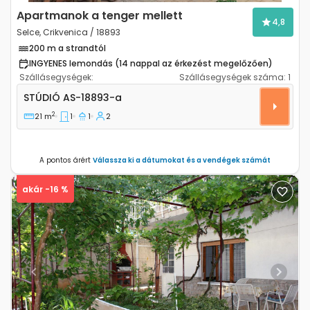
Apartmanok a tenger mellett
4,8
Selce, Crikvenica / 18893
200 m a strandtól
INGYENES lemondás (14 nappal az érkezést megelőzően)
Szállásegységek:
Szállásegységek száma:
1
Stúdió apartman Selce, Crikvenica AS-18893-a
STÚDIÓ
AS-18893-a
2
21 m
1
1
2
A pontos árért
Válassza ki a dátumokat és a vendégek számát
akár -16 %
Previous
Next