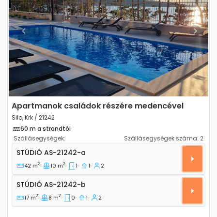
Previous
Next
Apartmanok családok részére medencével
Silo, Krk / 21242
60 m a strandtól
Szállásegységek:
Szállásegységek száma:
2
Stúdió apartman Silo, Krk AS-21242-a
STÚDIÓ
AS-21242-a
2
2
42 m
10 m
1
1
2
Stúdió AS-21242-b
STÚDIÓ
AS-21242-b
2
2
17 m
8 m
0
1
2