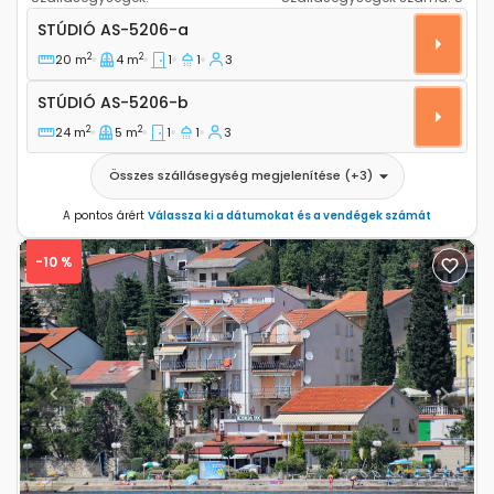
Stúdió apartman Selce, Crikvenica AS-5206-a
STÚDIÓ
AS-5206-a
2
2
20 m
4 m
1
1
3
Stúdió AS-5206-b
STÚDIÓ
AS-5206-b
2
2
24 m
5 m
1
1
3
Összes szállásegység megjelenítése
(+
3
)
A pontos árért
Válassza ki a dátumokat és a vendégek számát
-10 %
Previous
Next