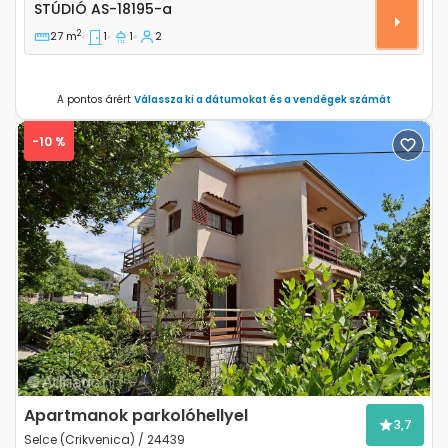
Stúdió apartman Selce, Crikvenica AS-18195-a
STÚDIÓ
AS-18195-a
2
27 m
1
1
2
A pontos árért
Válassza ki a dátumokat és a vendégek számát
-10 %
Previous
Next
Apartmanok parkolóhellyel
3,7
Selce (Crikvenica) / 24439