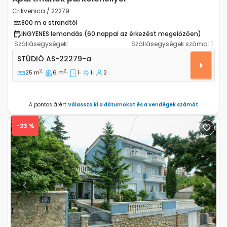
Crikvenica / 22279
800 m a strandtól
INGYENES lemondás (60 nappal az érkezést megelőzően)
Szállásegységek:
Szállásegységek száma:
1
Stúdió apartman Crikvenica AS-22279-a
STÚDIÓ
AS-22279-a
2
2
25 m
6 m
1
1
2
A pontos árért
Válassza ki a dátumokat és a vendégek számát
-23 %
Previous
Next