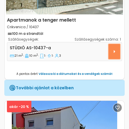
Apartmanok a tenger mellett
Crikvenica / 10437
100 m a strandtól
Szállásegységek:
Szállásegységek száma:
1
Stúdió apartman Crikvenica AS-10437-a
STÚDIÓ
AS-10437-a
2
2
21 m
10 m
1
1
3
A pontos árért
Válassza ki a dátumokat és a vendégek számát
További ajánlat a közelben
akár -20 %