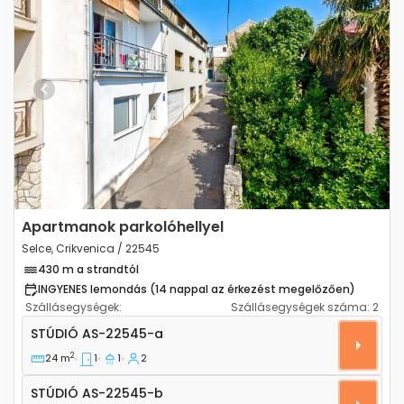
Previous
Next
Apartmanok parkolóhellyel
Selce, Crikvenica / 22545
430 m a strandtól
INGYENES lemondás (14 nappal az érkezést megelőzően)
Szállásegységek:
Szállásegységek száma:
2
Stúdió apartman Selce, Crikvenica AS-22545-a
STÚDIÓ
AS-22545-a
2
24 m
1
1
2
Stúdió AS-22545-b
STÚDIÓ
AS-22545-b