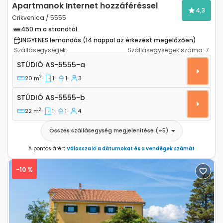
Apartmanok Internet hozzáféréssel
4,3
Crikvenica / 5555
450 m a strandtól
INGYENES lemondás (14 nappal az érkezést megelőzően)
Szállásegységek:
Szállásegységek száma:
7
Stúdió apartman Crikvenica AS-5555-a
STÚDIÓ
AS-5555-a
2
20 m
1
1
3
Stúdió AS-5555-b
STÚDIÓ
AS-5555-b
2
22 m
1
1
4
Összes szállásegység megjelenítése
(+
5
)
A pontos árért
Válassza ki a dátumokat és a vendégek számát
-10 %