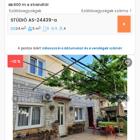
400 m a strandtól
Szállásegységek:
Szállásegységek száma:
1
Stúdió apartman Selce, Crikvenica AS-24439-a
STÚDIÓ
AS-24439-a
2
2
24 m
5 m
1
1
4
A pontos árért
Válassza ki a dátumokat és a vendégek számát
-10 %
Previous
Next