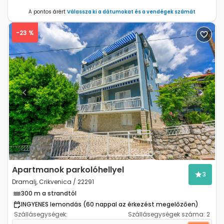
A pontos árért
Válassza ki a dátumokat és a vendégek számát
-23 %
Previous
Next
Apartmanok parkolóhellyel
3
Dramalj, Crikvenica / 22291
300 m a strandtól
INGYENES lemondás (60 nappal az érkezést megelőzően)
Szállásegységek:
Szállásegységek száma:
2