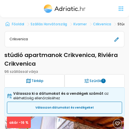
Főoldal
Szállás Horvátország
Kvarner
Crikvenica
Stúdió
Crikvenica
stúdió apartmanok Crikvenica, Riviéra
Crikvenica
96 szállással várja
Térkép
Szűrők
1
Válassza ki a dátumokat és a vendégek számát
az
elérhetőség ellenőrzéséhez
Válasszon dátumokat és vendégeket
akár -16 %