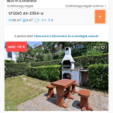
20 m a strandtól
Szállásegységek:
Szállásegységek száma:
1
Stúdió apartman Crikvenica AS-2354-a
STÚDIÓ
AS-2354-a
2
2
25 m
9 m
1
1
2
A pontos árért
Válassza ki a dátumokat és a vendégek számát
akár -16 %
Previous
Next