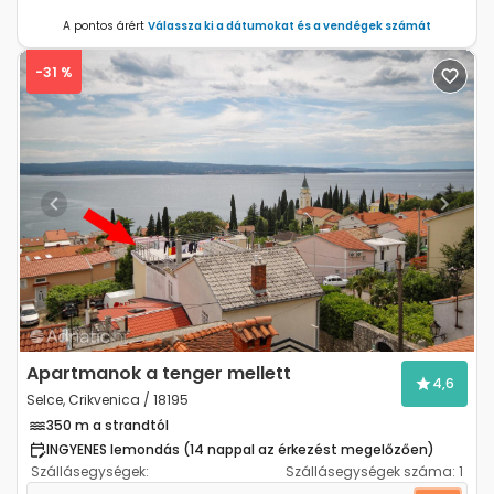
A pontos árért
Válassza ki a dátumokat és a vendégek számát
-31 %
Previous
Next
Apartmanok a tenger mellett
4,6
Selce, Crikvenica / 18195
350 m a strandtól
INGYENES lemondás (14 nappal az érkezést megelőzően)
Szállásegységek:
Szállásegységek száma:
1