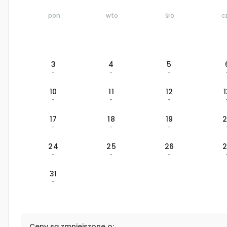
pon
wto
śro
c
3
4
5
-
-
-
10
11
12
-
-
-
17
18
19
-
-
-
24
25
26
-
-
-
31
-
Ceny są zmniejszone o: