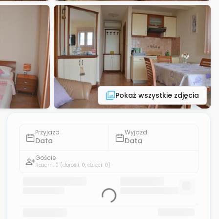
Pokaż wszystkie zdjęcia
Przyjazd
Wyjazd
Data
Data
Goście
Razem: 0
(dorośli: 0, dzieci: 0)