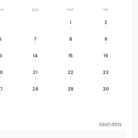
zw
pią
sob
nie
1
2
-
-
6
7
8
9
-
-
-
-
13
14
15
16
-
-
-
-
20
21
22
23
-
-
-
-
27
28
29
30
-
-
-
-
Usuń daty