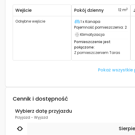
2
Wejście
Pokój dzienny
12 m
Odrębne wejście
1 x Kanapa
Łóżko
Pojemność pomieszczenia
:
2
Klimatyzacja
Posiada klimatyzację
Pomieszczenie jest
połączone
:
Z pomieszczeniem
Taras
Pokaż wszystkie
Cennik i dostępność
Wybierz datę przyjazdu
Przyjazd
-
Wyjazd
Sierpi