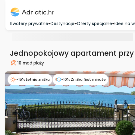
Kwatery prywatne
Destynacje
Oferty specjalne
Idee na 
Jednopokojowy apartament przy 
10 m
od plaży
Plaża
-15% Letnia zniżka
-10% Zniżka first minute