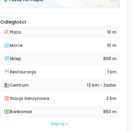
Odległości
Plaża
10 m
Morze
10 m
Sklep
800 m
Restauracja
1 km
Centrum
13 km - Zadar
Stacja benzynowa
2 km
Bankomat
850 m
Więcej