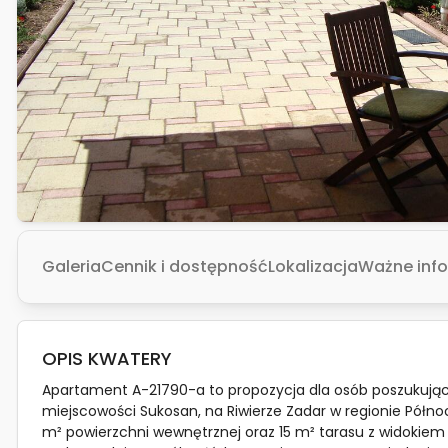
Galeria
Cennik i dostępność
Lokalizacja
Ważne inf
OPIS KWATERY
Apartament A-21790-a to propozycja dla osób poszuku
miejscowości Sukosan, na Riwierze Zadar w regionie Północ
m² powierzchni wewnętrznej oraz 15 m² tarasu z widokiem