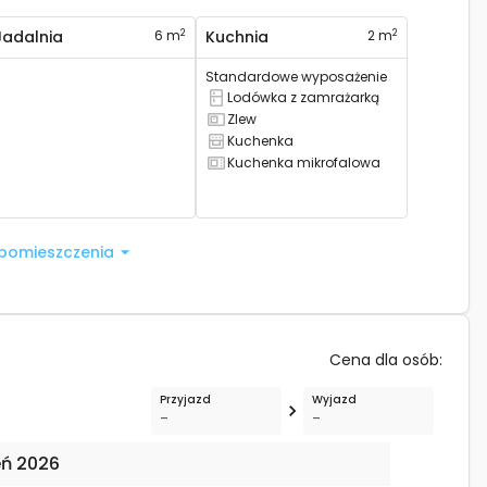
2
2
Jadalnia
6 m
Kuchnia
2 m
Standardowe wyposażenie
Lodówka z zamrażarką
Posiada kombinowaną lodówkę
Zlew
Posiada zlew
Kuchenka
Posiada piec
Kuchenka mikrofalowa
Jest kuchenka mikrofalowa
 pomieszczenia
Cena dla osób
:
Przyjazd
Wyjazd
-
-
eń 2026