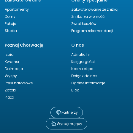
Apartamenty
Zakwaterowanie ze zniżką
Domy
Zniżka za wierność
Pokoje
Zwrot kosztów
Studia
Program rekomendacji
Poznaj Chorwację
O nas
Istria
Adriatic.hr
Kwarner
Księga gości
Dalmacja
Nasza ekipa
Wyspy
Dołącz do nas
Parki narodowe
Ogólne informacje
Zatoki
Blog
Plaża
Partnerzy
Wynajmujący