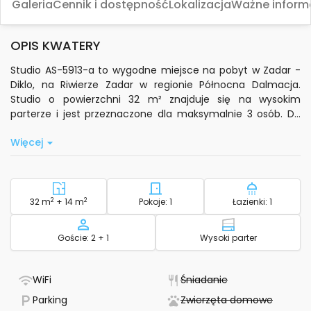
Galeria
Cennik i dostępność
Lokalizacja
Ważne inform
OPIS KWATERY
Studio AS-5913-a to wygodne miejsce na pobyt w Zadar -
Diklo, na Riwierze Zadar w regionie Północna Dalmacja.
Studio o powierzchni 32 m² znajduje się na wysokim
parterze i jest przeznaczone dla maksymalnie 3 osób. Do
dyspozycji Gości jest prywatna kuchnia wyposażona w
Więcej
podstawowe naczynia, kuchenkę mikrofalową oraz czajnik
elektryczny, co pozwala na samodzielne przygotowywanie
posiłków.
W apartamencie znajduje się klimatyzacja (w cenie),
2
Powierzchnia - zakwaterowanie
2
Liczba sypialni - zakwatero
Liczba łaz
32 m
+ 14 m
Pokoje: 1
Łazienki: 1
centralne ogrzewanie, standardowe Wi-Fi oraz telewizja
satelitarna. Dodatkowo Goście mają dostęp do pralki,
Pojemność
Piętro - zakwa
Goście: 2 + 1
Wysoki parter
żelazka, deski do prasowania oraz suszarki do włosów. Na
życzenie dostępne jest łóżeczko dziecięce. W łazience
przygotowano ręczniki łazienkowe oraz podstawowe
- Ma WiFi
- Nie jest dostęp
WiFi
Śniadanie
kosmetyki.
- Dostępny parking
- Nie je
Parking
Zwierzęta domowe