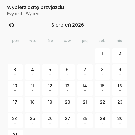
Wybierz datę przyjazdu
Przyjazd
-
Wyjazd
Sierpień 2026
pon
wto
śro
czw
pią
sob
nie
1
2
-
-
3
4
5
6
7
8
9
-
-
-
-
-
-
-
10
11
12
13
14
15
16
-
-
-
-
-
-
-
17
18
19
20
21
22
23
-
-
-
-
-
-
-
24
25
26
27
28
29
30
-
-
-
-
-
-
-
31