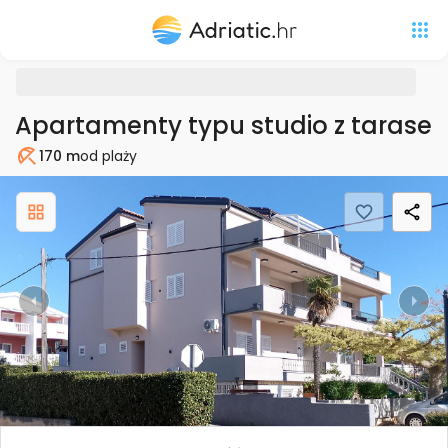
Apartamenty typu studio z tarasem
170 m
od plaży
Plaża
Previous
Nex