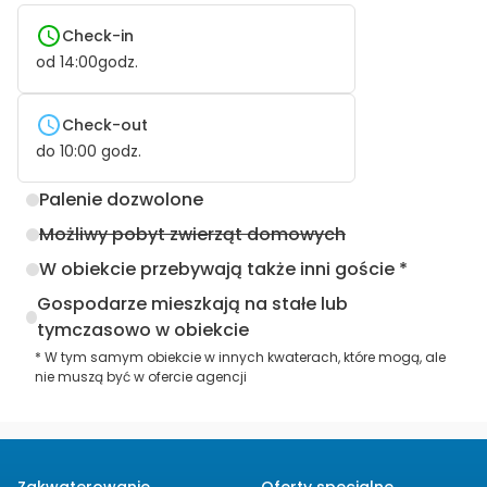
Check-in
od
14:00
godz.
Check-out
do
10:00
godz.
Palenie dozwolone
Możliwy pobyt zwierząt domowych
W obiekcie przebywają także inni goście *
Gospodarze mieszkają na stałe lub
tymczasowo w obiekcie
* W tym samym obiekcie w innych kwaterach, które mogą, ale
nie muszą być w ofercie agencji
Zakwaterowanie
Oferty specjalne