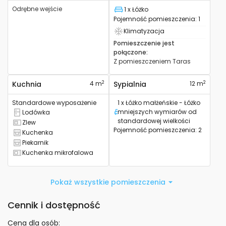
Odrębne wejście
1 x Łóżko
Łóżko
Pojemność pomieszczenia
:
1
Klimatyzacja
Posiada klimatyzację
Pomieszczenie jest
połączone
:
Z pomieszczeniem
Taras
2
2
Kuchnia
4 m
Sypialnia
12 m
Standardowe wyposażenie
1 x Łóżko małżeńskie - Łóżko
mniejszych wymiarów od
Lodówka
Łóżko
Posiada lodówkę
standardowej wielkości
Zlew
Posiada zlew
Pojemność pomieszczenia
:
2
Kuchenka
Posiada piec
Piekarnik
Posiada piekarnik
Kuchenka mikrofalowa
Jest kuchenka mikrofalowa
Pokaż wszystkie pomieszczenia
Cennik i dostępność
Cena dla osób
: