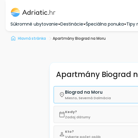
Súkromné ubytovanie
Destinácie
Špeciálna ponuka
Tipy 
Hlavná stránka
Apartmány Biograd na Moru
Apartmány Biograd 
Biograd na Moru
Miesto, Severná Dalmácia
Kedy?
Zadaj dátumy
Kto?
Vyberte počet osôb