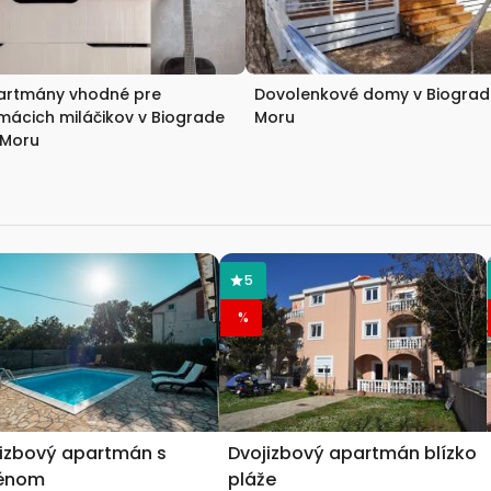
artmány vhodné pre
Dovolenkové domy v Biograd
ácich miláčikov v Biograde
Moru
 Moru
5
%
izbový apartmán s
Dvojizbový apartmán blízko
énom
pláže