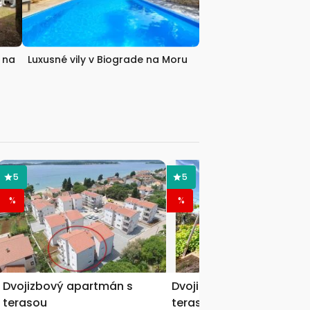
 na
Luxusné vily v Biograde na Moru
5
5
%
%
Dvojizbový apartmán s
Dvojizbový apartmán s
terasou
terasou a výhľadom na