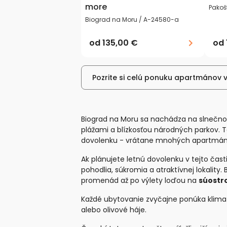
more
Pakoš
Biograd na Moru / A-24580-a
od
135,00 €
od
Pozrite si celú ponuku apartmánov 
Biograd na Moru sa nachádza na slnečnom
plážami a blízkosťou národných parkov. 
dovolenku - vrátane mnohých apartmán
Ak plánujete letnú dovolenku v tejto čast
pohodlia, súkromia a atraktívnej lokalit
promenád až po výlety loďou na
súostro
Každé ubytovanie zvyčajne ponúka klima
alebo olivové háje.