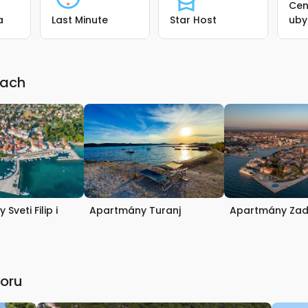
Cen
a
Last Minute
Star Host
uby
tach
Sveti Filip i
Apartmány Turanj
Apartmány Zad
Moru