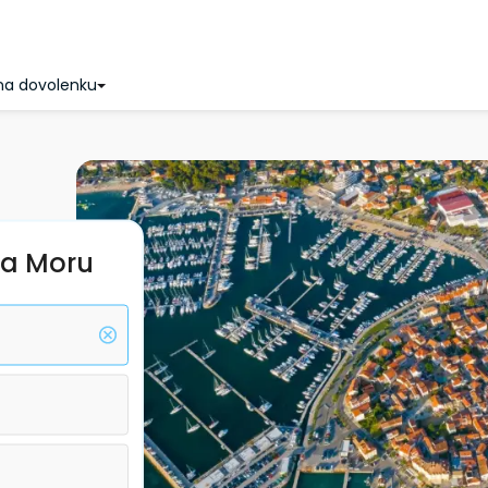
na dovolenku
na Moru