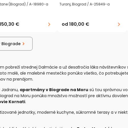
tane (Biograd) / A-18980-a
Turanj, Biograd / A-25849-a
150,30 €
od
180,00 €
v Biograde
 pobreží strednej Dalmácie a už desaťročia láka návštevníkov
Toto malé, ale malebné mestečko ponúka všetko, čo potrebujet
ov na prenájom.
i Jadranu,
apartmány v Biograde na Moru
sú tou správnou vo
y. Biograd na Moru ponúka množstvo možností pre aktívnu dovolen
vie Kornati
.
tizované jednotky, moderné kuchyne, súkromné terasy a v niek