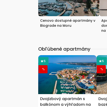
Cenovo dostupné apartmány v
Ap
Biograde na Moru
dom
na
Obľúbené apartmány
5
5
%
%
Dvojizbový apartmán s
Dvoj
balkónom a výhľadom na
baz