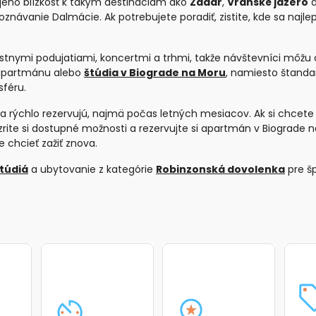
e jeho blízkosť k takým destináciám ako
Zadar
,
Vranské jazero
anie Dalmácie. Ak potrebujete poradiť, zistite, kde sa najlepšie
tnymi podujatiami, koncertmi a trhmi, takže návštevníci môžu ok
 apartmánu alebo
štúdia v Biograde na Moru
, namiesto štandar
sféru.
sa rýchlo rezervujú, najmä počas letných mesiacov. Ak si chcete
ozrite si dostupné možnosti a rezervujte si apartmán v Biograde n
 chcieť zažiť znova.
túdiá
a ubytovanie z kategórie
Robinzonská dovolenka
pre šp