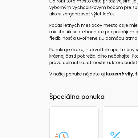
Čo robí toto mesto ešte príťažlivejším, j
výborným východiskovým bodom pre spoznáv
ako si zorganizovať výlet loďou.
Počas letných mesiacov mesto ožije mies
miesta. Ak sa rozhodnete pre prenájom
flexibilnosť a uvoľnenejšiu domácu atmo
Ponuka je široká, no kvalitné apartmány 
krásnej časti pobrežia, dlho nečakajte. P
pravú dalmátsku atmosféru, ktorú budete
V našej ponuke nájdete aj
luxusné vily
,
š
Špeciálna ponuka