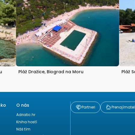
u
Pláž Dražice, Biograd na Moru
Pláž S
sko
O nás
Partneri
Prenajímatel
Adriatic.hr
Kniha hostí
Náš tím