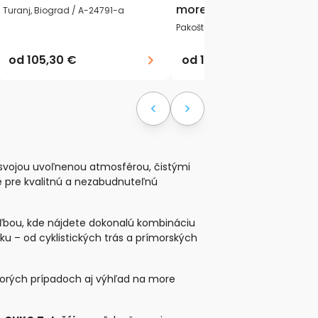
more
Turanj, Biograd / A-24791-a
Pakoštane (Biograd) / A-18979-
od
105,30 €
od
150,30 €
 svojou uvoľnenou atmosférou, čistými
e pre kvalitnú a nezabudnuteľnú
ľbou, kde nájdete dokonalú kombináciu
ku – od cyklistických trás a prímorských
torých prípadoch aj výhľad na more