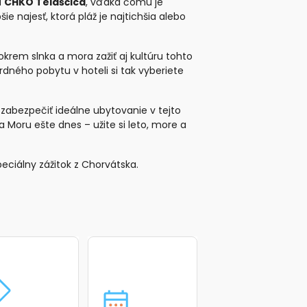
a
CHKO Telašćica
, vďaka čomu je
 najesť, ktorá pláž je najtichšia alebo
rem slnka a mora zažiť aj kultúru tohto
dného pobytu v hoteli si tak vyberiete
 zabezpečiť ideálne ubytovanie v tejto
a Moru ešte dnes – užite si leto, more a
eciálny zážitok z Chorvátska.