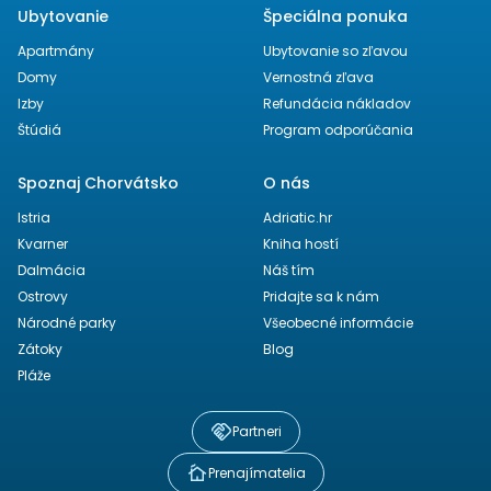
Ubytovanie
Špeciálna ponuka
Apartmány
Ubytovanie so zľavou
Domy
Vernostná zľava
Izby
Refundácia nákladov
Štúdiá
Program odporúčania
Spoznaj Chorvátsko
O nás
Istria
Adriatic.hr
Kvarner
Kniha hostí
Dalmácia
Náš tím
Ostrovy
Pridajte sa k nám
Národné parky
Všeobecné informácie
Zátoky
Blog
Pláže
Partneri
Prenajímatelia