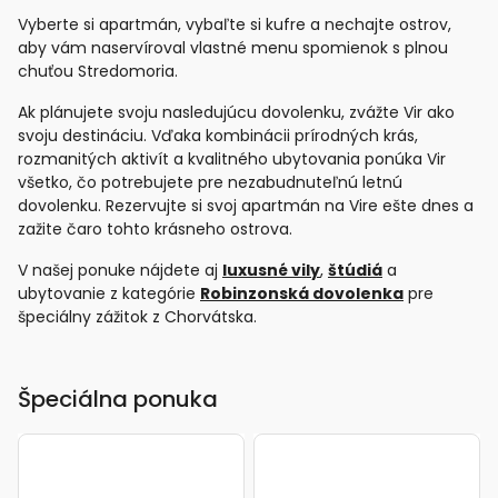
Vyberte si apartmán, vybaľte si kufre a nechajte ostrov,
aby vám naservíroval vlastné menu spomienok s plnou
chuťou Stredomoria.
Ak plánujete svoju nasledujúcu dovolenku, zvážte Vir ako
svoju destináciu. Vďaka kombinácii prírodných krás,
rozmanitých aktivít a kvalitného ubytovania ponúka Vir
všetko, čo potrebujete pre nezabudnuteľnú letnú
dovolenku. Rezervujte si svoj apartmán na Vire ešte dnes a
zažite čaro tohto krásneho ostrova.
V našej ponuke nájdete aj
luxusné vily
,
štúdiá
a
ubytovanie z kategórie
Robinzonská dovolenka
pre
špeciálny zážitok z Chorvátska.
Špeciálna ponuka