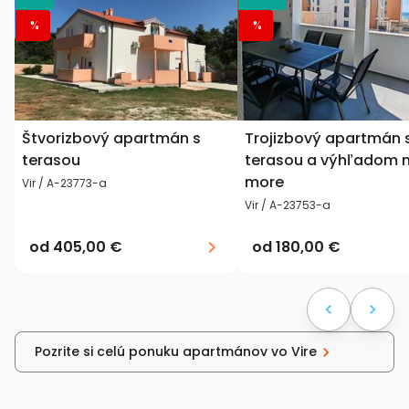
%
%
Štvorizbový apartmán s
Trojizbový apartmán 
terasou
terasou a výhľadom 
more
Vir / A-23773-a
Vir / A-23753-a
od
405,00 €
od
180,00 €
Pozrite si celú ponuku apartmánov vo Vire