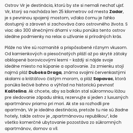
Ostrov Vir je destinácia, ktorú by ste si nemali nechať ujsť.
Vir, ktorý sa nachádza len 25 kilometrov od mesta
Zadar
,
je s pevninou spojený mostom, vďaka čomu je ľahko
dostupný a zároveň si zachováva čaro ostrovného života. S
viac ako 300 slnečnými dňami v roku ponúka tento ostrov
ideálne podmienky na relax a užívanie si prírodných krás.
Pláže na Vire sú rozmanité a prispôsobené rôznym vkusom.
Od kamienkových a piesočnatých pláží až po skryté zátoky
obklopené borovicovými lesmi - každý si nájde svoje
ideálne miesto na kúpanie a opaľovanie. Za zmienku stojí
najmä pláž
Duboka Draga
, známa svojimi červenkastými
skalami a krištáľovo čistým morom, a pláž
Sapavac
, ktorá
ponúka liečivé bahno a výhľad na historickú pevnosť
Kaštelina
. Ak chcete, aby sa balkón stal súkromnou lóžou
pre sledovanie západu slnka, rezervujte si jeden z luxusných
apartmánov priamo pri mori. Ak ste sa rozhodli pre
apartmán, Vir je ideálna destinácia, pretože tu nie sú žiadne
hotely, takže ostrov je „apartmánovou republikou“, kde
všetko komerčné ubytovanie pozostáva zo súkromných
apartmánov, domov a víl.