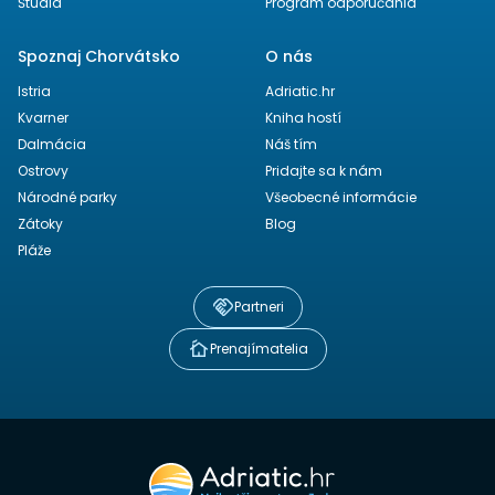
Štúdiá
Program odporúčania
Spoznaj Chorvátsko
O nás
Istria
Adriatic.hr
Kvarner
Kniha hostí
Dalmácia
Náš tím
Ostrovy
Pridajte sa k nám
Národné parky
Všeobecné informácie
Zátoky
Blog
Pláže
Partneri
Prenajímatelia