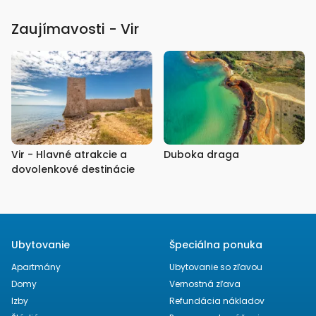
Zaujímavosti - Vir
Vir - Hlavné atrakcie a
Duboka draga
dovolenkové destinácie
Ubytovanie
Špeciálna ponuka
Apartmány
Ubytovanie so zľavou
Domy
Vernostná zľava
Izby
Refundácia nákladov