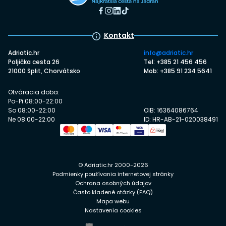
Kontakt
Adriatic.hr
info@adriatic.hr
Poljička cesta 26
Tel: +385 21 456 456
21000 Split, Chorvátsko
Mob: +385 91 234 5641
Otváracia doba:
Po-Pi 08:00-22:00
So 08:00-22:00
OIB: 16364086764
Ne 08:00-22:00
ID: HR-AB-21-020038491
© Adriatic.hr 2000-2026
Podmienky používania internetovej stránky
Ochrana osobných údajov
Často kladené otázky (FAQ)
Mapa webu
Nastavenia cookies