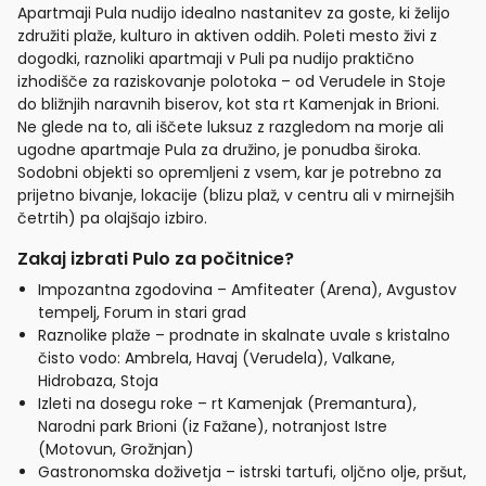
Apartmaji Pula nudijo idealno nastanitev za goste, ki želijo
združiti plaže, kulturo in aktiven oddih. Poleti mesto živi z
dogodki, raznoliki apartmaji v Puli pa nudijo praktično
izhodišče za raziskovanje polotoka – od Verudele in Stoje
do bližnjih naravnih biserov, kot sta rt Kamenjak in Brioni.
Ne glede na to, ali iščete luksuz z razgledom na morje ali
ugodne apartmaje Pula za družino, je ponudba široka.
Sodobni objekti so opremljeni z vsem, kar je potrebno za
prijetno bivanje, lokacije (blizu plaž, v centru ali v mirnejših
četrtih) pa olajšajo izbiro.
Zakaj izbrati Pulo za počitnice?
Impozantna zgodovina – Amfiteater (Arena), Avgustov
tempelj, Forum in stari grad
Raznolike plaže – prodnate in skalnate uvale s kristalno
čisto vodo: Ambrela, Havaj (Verudela), Valkane,
Hidrobaza, Stoja
Izleti na dosegu roke – rt Kamenjak (Premantura),
Narodni park Brioni (iz Fažane), notranjost Istre
(Motovun, Grožnjan)
Gastronomska doživetja – istrski tartufi, oljčno olje, pršut,