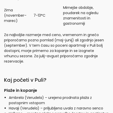
Mirnejše obdobje,
Zima
poudarek na ogledu
(november–
7-13°C
znamenitosti in
marec)
gastronomiji
Za najboljše razmerje med ceno, vremenom in gnečo
priporočamo pozno pomlad (maj–junij) ali zgodnjo jesen
(september). V tem času so poceni apartmaji v Puli bolj
dostopni, morje primerno za kopanje in se izognete
vrhuncu sezone. Za julij–avgust priporočamo zgodnje
rezervacije.
Kaj početi v Puli?
Plaže in kopanje
Ambrela (Verudela) – urejena prodnata plaža z
postopnim vstopom
Havaji (Verudela) – priljubljena uvala z naravno senco