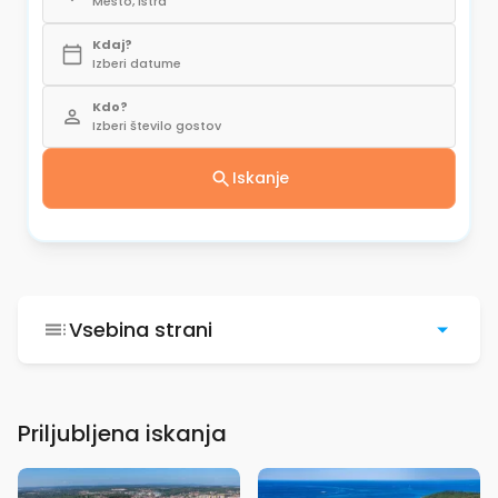
Mesto, Istra
Kdaj?
Izberi datume
Kdo?
Izberi število gostov
Iskanje
Vsebina strani
Priljubljena iskanja