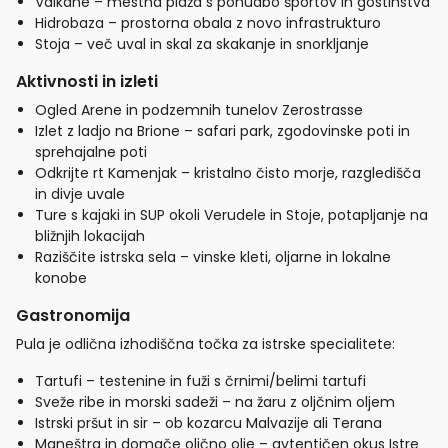
Valkane – mestna plaža s ponudbo športov in gostinstva
Hidrobaza – prostorna obala z novo infrastrukturo
Stoja – več uval in skal za skakanje in snorkljanje
Aktivnosti in izleti
Ogled Arene in podzemnih tunelov Zerostrasse
Izlet z ladjo na Brione – safari park, zgodovinske poti in
sprehajalne poti
Odkrijte rt Kamenjak – kristalno čisto morje, razgledišča
in divje uvale
Ture s kajaki in SUP okoli Verudele in Stoje, potapljanje na
bližnjih lokacijah
Raziščite istrska sela – vinske kleti, oljarne in lokalne
konobe
Gastronomija
Pula je odlična izhodiščna točka za istrske specialitete:
Tartufi – testenine in fuži s črnimi/belimi tartufi
Sveže ribe in morski sadeži – na žaru z oljčnim oljem
Istrski pršut in sir – ob kozarcu Malvazije ali Terana
Maneštra in domače oljčno olje – avtentičen okus Istre