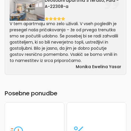
Dvosobni apartma S teraso, Pula -
A-22308-a
V tem apartmaju smo zelo uživali. V vseh pogledih je
presegel naša pričakovanja – že od prvega trenutka
smo se počutili udobno. Še posebej bi se radi zahvalili
gostiteljem, ki so bili neverjetno topli, ustrežljivi in
gostoljubni. Bilo je jasno, da jim je dobro počutje
gostov resnično pomembno. Vsakič se bomo vrnili in
to namestitev iz srca priporočamo.
Monika Ewelina Yasar
Posebne ponudbe