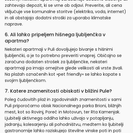
zahtevajo depozit, ki se vrne ob odjavi. Preverite, ali cena
vključuje vse komunalne storitve (elektrika, voda, internet)
in ali obstajajo dodatni stroški za uporabo klimatske
naprave.
6. Ali lahko pripeljem hišnega ljubljenčka v
apartma?
Nekateri apartmaji v Puli dovoljujejo bivanje s hišnimi
ljubljenčki, a je to potrebno preveriti vnaprej. Običajno se
zaračuna dodaten strošek za ljubljenčke, nekateri
apartmaji pa imajo omejitve glede velikosti ali vrste živali.
Na plažah označenih kot »pet friendly« se lahko kopate s
svojim ljubljenčkom.
7. Katere znamenitosti obiskati v bližini Pule?
Poleg čudovitih plaž in zgodovinskih znamenitosti v sami
Puli priporočamo obisk Nacionalnega parka Brioni, bližnjih
mest, kot so Rovinj, Poreč in Motovun, ter Rta Kamenjak.
Ljubitelji aktivnega oddiha lahko uživajo v potapljanju,
jadranju, kolesarjenju ali pohodništvu, medtem ko ljubitelji
gastronomije lahko raziskujejo številne vinske poti in poti