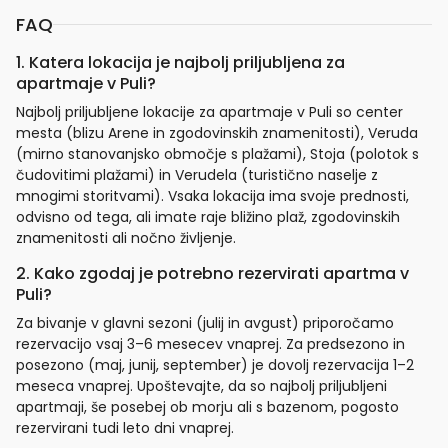
FAQ
1. Katera lokacija je najbolj priljubljena za
apartmaje v Puli?
Najbolj priljubljene lokacije za apartmaje v Puli so center
mesta (blizu Arene in zgodovinskih znamenitosti), Veruda
(mirno stanovanjsko območje s plažami), Stoja (polotok s
čudovitimi plažami) in Verudela (turistično naselje z
mnogimi storitvami). Vsaka lokacija ima svoje prednosti,
odvisno od tega, ali imate raje bližino plaž, zgodovinskih
znamenitosti ali nočno življenje.
2. Kako zgodaj je potrebno rezervirati apartma v
Puli?
Za bivanje v glavni sezoni (julij in avgust) priporočamo
rezervacijo vsaj 3–6 mesecev vnaprej. Za predsezono in
posezono (maj, junij, september) je dovolj rezervacija 1–2
meseca vnaprej. Upoštevajte, da so najbolj priljubljeni
apartmaji, še posebej ob morju ali s bazenom, pogosto
rezervirani tudi leto dni vnaprej.