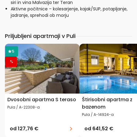
siri in vina Malvazija ter Teran
Aktivne počitnice – kolesarjenje, kajak/SUP, potapljanje,
jadranje, sprehodi ob morju
Priljubljeni apartmaji v Puli
5
%
Dvosobni apartma S teraso
Štirisobni apartma z
bazenom
Pula / A-22308-a
Pula / A-14924-a
od
127,76 €
od
641,52 €