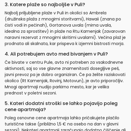
3. Katere plaže so najboljše v Puli?
Najbolj priljubljene plaže v Puli in okolici so Ambrela
(družinska plaža z mnogimi storitvami), Hawaii (znana po
čisti vodi in pečinah), Gortanova uvala (mirna uvala,
idealna za sprostitev) in plaže na Rtu Kamenjak (zavarovan
naravni rezervat z mnogimi skritimi uvalami). Večina plaž je
prodnata ali skalnata, kar prispeva k izjemni bistrosti morja.
4. Ali potrebujem avto med bivanjem v Puli?
Če bivate v centru Pule, avto ni potreben za vsakodnevne
aktivnosti, saj so vse glavne znamenitosti dosegljive peš,
javni prevoz pa je dobro organiziran. Če pa želite raziskovati
okolico (Rt Kamenjak, Rovinj, Motovun), je avto priporočljiv.
Mnogi apartmaji nudijo parkirno mesto, kar je velika
prednost v poletni sezoni.
5. Kateri dodatni stroški se lahko pojavijo poleg
cene apartmaja?
Poleg osnovne cene apartmaja lahko pričakujete plačilo
turistične takse (približno 1,5 € na osebo na dan v glavni
sezoni). Nekateri apartmaji zaračunajo dodatno čiščenje ali