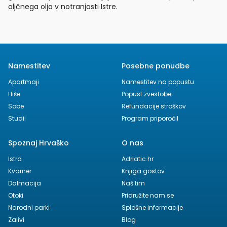
oljčnega olja v notranjosti Istre.
Namestitev
Posebne ponudbe
Apartmaji
Namestitev na popustu
Hiše
Popust zvestobe
Sobe
Refundacije stroškov
Studii
Program priporočil
Spoznaj Hrvaško
O nas
Istra
Adriatic.hr
Kvarner
Knjiga gostov
Dalmacija
Naš tim
Otoki
Pridružite nam se
Narodni parki
Splošne informacije
Zalivi
Blog