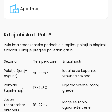
Apartmaji
Kdaj obiskati Pulo?
Pula ima sredozemsko podnebje s toplimi poletji in blagimi
zimami. Tukaj je pregled po letnih časih:
Sezona
Temperature
Značilnosti
Poletje (junij–
Idealno za kopanje,
28-33°C
avgust)
vrhunec sezone
Pomlad
Prijetno vreme, manj
17-24°C
(april–maj)
gneče
Jesen
Morje še toplo,
(september–
18-27°C
ugodnejše cene
oktober)