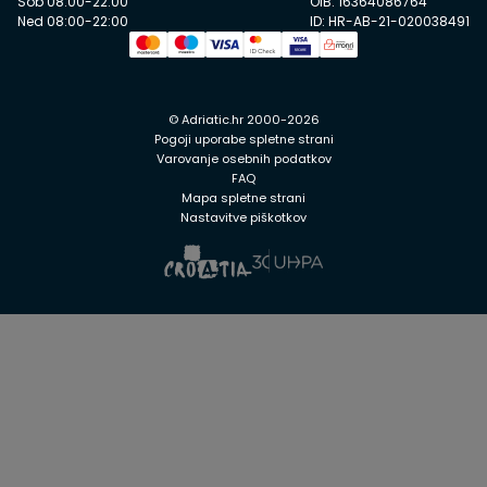
Sob 08:00-22:00
OIB: 16364086764
Ned 08:00-22:00
ID: HR-AB-21-020038491
© Adriatic.hr 2000-2026
Pogoji uporabe spletne strani
Varovanje osebnih podatkov
FAQ
Mapa spletne strani
Nastavitve piškotkov