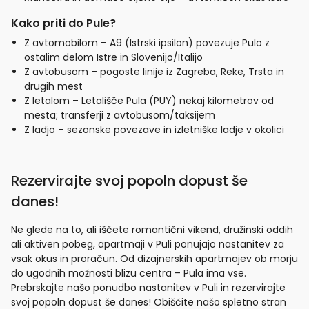
Kako priti do Pule?
Z avtomobilom – A9 (Istrski ipsilon) povezuje Pulo z
ostalim delom Istre in Slovenijo/Italijo
Z avtobusom – pogoste linije iz Zagreba, Reke, Trsta in
drugih mest
Z letalom – Letališče Pula (PUY) nekaj kilometrov od
mesta; transferji z avtobusom/taksijem
Z ladjo – sezonske povezave in izletniške ladje v okolici
Rezervirajte svoj popoln dopust še
danes!
Ne glede na to, ali iščete romantični vikend, družinski oddih
ali aktiven pobeg, apartmaji v Puli ponujajo nastanitev za
vsak okus in proračun. Od dizajnerskih apartmajev ob morju
do ugodnih možnosti blizu centra – Pula ima vse.
Prebrskajte našo ponudbo nastanitev v Puli in rezervirajte
svoj popoln dopust še danes! Obiščite našo spletno stran