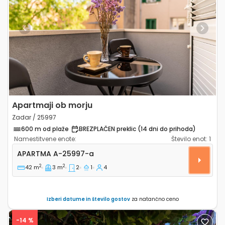
Previous
Next
Apartmaji ob morju
Zadar / 25997
600 m od plaže
BREZPLAČEN preklic (14 dni do prihoda)
Namestitvene enote:
Število enot:
1
Dvosobni apartma Zadar A-25997-a
APARTMA
A-25997-a
2
2
42 m
3 m
2
1
4
Izberi datume in število gostov
za natančno ceno
-14 %