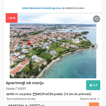
Izberi datume in število gostov
za natančno ceno
-10 %
Previous
Next
Apartmaji ob morju
4,6
Zadar / 20037
160 m od plaže
BREZPLAČEN preklic (14 dni do prihoda)
Namestitvene enote:
Število enot:
2
Enosobni apartma Zadar A-20037-a
APARTMA
A-20037-a