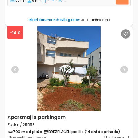
58 m
8 m
1
1
4
Izberi datume in število gostov
za natančno ceno
-14 %
Previous
Next
Apartmaji s parkingom
Zadar / 25558
700 m od plaže
BREZPLAČEN preklic (14 dni do prihoda)
Namestitvene enote:
Število enot:
4