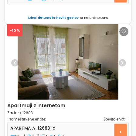
Izberi datume in število gostov
za natančno ceno
-10 %
Previous
Next
Apartmaji z internetom
Zadar / 12683
Namestitvene enote:
Število enot:
1
Enosobni apartma Zadar A-12683-a
APARTMA
A-12683-a
2
2