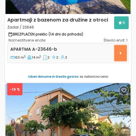
Apartmaji z bazenom za družine z otroci
5
Zadar / 23646
BREZPLAČEN preklic (14 dni do prihoda)
Namestitvene enote:
Število enot:
1
Dvosobni apartma Zadar A-23646-b
APARTMA
A-23646-b
2
2
63 m
14 m
2
2
3
Izberi datume in število gostov
za natančno ceno
-19 %
Previous
Next