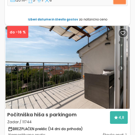
120 m
3
1
6
Izberi datume in število gostov
za natančno ceno
do -16 %
Previous
Next
Počitniška hiša s parkingom
4,8
Zadar / 11744
BREZPLAČEN preklic (14 dni do prihoda)
Namestitvene enote:
Število enot:
1