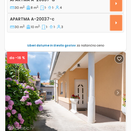
2
2
30 m
8 m
1
1
4
Apartma A-20037-c
APARTMA
A-20037-c
2
2
30 m
10 m
1
1
3
Izberi datume in število gostov
za natančno ceno
do -16 %
Previous
Next