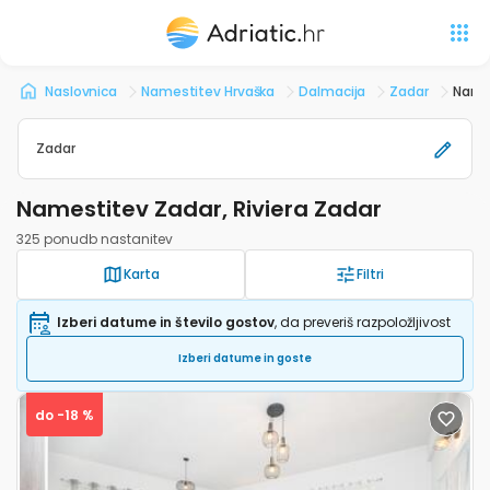
Naslovnica
Namestitev Hrvaška
Dalmacija
Zadar
Names
Zadar
Namestitev Zadar, Riviera Zadar
325 ponudb nastanitev
Karta
Filtri
Izberi datume in število gostov
, da preveriš razpoložljivost
Izberi datume in goste
do -18 %