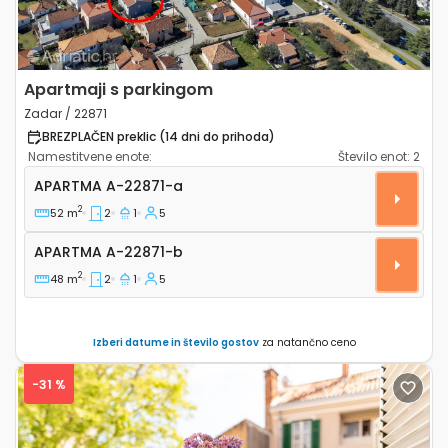
Apartmaji s parkingom
Zadar / 22871
BREZPLAČEN preklic (14 dni do prihoda)
Namestitvene enote:
Število enot:
2
Dvosobni apartma Zadar A-22871-a
APARTMA
A-22871-a
2
52 m
2
1
5
Apartma A-22871-b
APARTMA
A-22871-b
2
48 m
2
1
5
Izberi datume in število gostov
za natančno ceno
-31 %