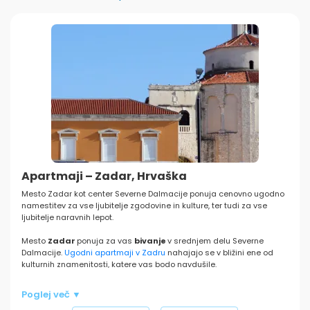
Apartmaji – Zadar, Hrvaška
Mesto Zadar kot center Severne Dalmacije ponuja cenovno ugodno
namestitev za vse ljubitelje zgodovine in kulture, ter tudi za vse
ljubitelje naravnih lepot.
Mesto
Zadar
ponuja za vas
bivanje
v srednjem delu Severne
Dalmacije.
Ugodni apartmaji v Zadru
nahajajo se v bližini ene od
kulturnih znamenitosti, katere vas bodo navdušile.
Potrebno je poudariti čudovito naravo in popolne plaže za poletni
Poglej več ▼
dopust, ter tudi izjemno bližino drugih privlačnih turističnih mest, kot