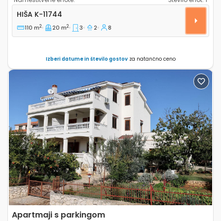
Trosobna hiša Zadar K-11744
HIŠA
K-11744
2
2
110 m
20 m
3
2
8
Izberi datume in število gostov
za natančno ceno
Previous
Next
Apartmaji s parkingom