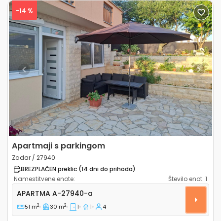
-14 %
Previous
Next
Apartmaji s parkingom
Zadar / 27940
BREZPLAČEN preklic (14 dni do prihoda)
Namestitvene enote:
Število enot:
1
Enosobni apartma Zadar A-27940-a
APARTMA
A-27940-a
2
2
51 m
30 m
1
1
4