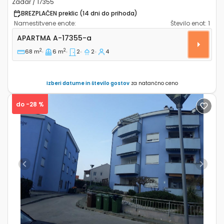
Zadar / 17355
BREZPLAČEN preklic (14 dni do prihoda)
Namestitvene enote:
Število enot:
1
Dvosobni apartma Zadar A-17355-a
APARTMA
A-17355-a
2
2
68 m
6 m
2
2
4
Izberi datume in število gostov
za natančno ceno
do -28 %
Previous
Next