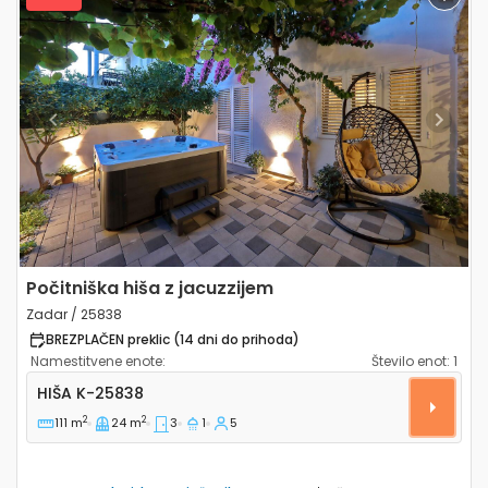
Previous
Next
Počitniška hiša z jacuzzijem
Zadar / 25838
BREZPLAČEN preklic (14 dni do prihoda)
Namestitvene enote:
Število enot:
1
Trosobna hiša Zadar K-25838
HIŠA
K-25838
2
2
111 m
24 m
3
1
5