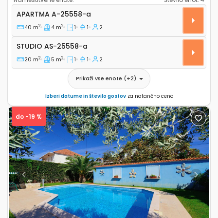
Enosobni apartma Zadar A-25558-a
APARTMA
A-25558-a
2
2
40 m
4 m
1
1
2
Studio AS-25558-a
STUDIO
AS-25558-a
2
2
20 m
5 m
1
1
2
Prikaži vse enote
(+
2
)
Izberi datume in število gostov
za natančno ceno
do -19 %
Previous
Next