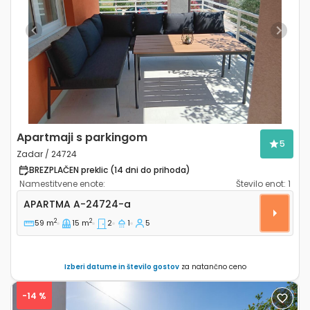
Previous
Next
Apartmaji s parkingom
5
Zadar / 24724
BREZPLAČEN preklic (14 dni do prihoda)
Namestitvene enote:
Število enot:
1
Dvosobni apartma Zadar A-24724-a
APARTMA
A-24724-a
2
2
59 m
15 m
2
1
5
Izberi datume in število gostov
za natančno ceno
-14 %