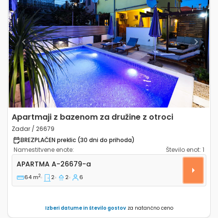
Previous
Next
Apartmaji z bazenom za družine z otroci
Zadar / 26679
BREZPLAČEN preklic (30 dni do prihoda)
Namestitvene enote:
Število enot:
1
Dvosobni apartma Zadar A-26679-a
APARTMA
A-26679-a
2
64 m
2
2
6
Izberi datume in število gostov
za natančno ceno