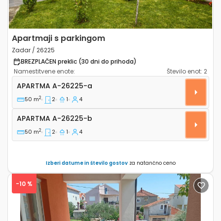
Apartmaji s parkingom
Zadar / 26225
BREZPLAČEN preklic (30 dni do prihoda)
Namestitvene enote:
Število enot:
2
Dvosobni apartma Zadar A-26225-a
APARTMA
A-26225-a
2
50 m
2
1
4
Apartma A-26225-b
APARTMA
A-26225-b
2
50 m
2
1
4
Izberi datume in število gostov
za natančno ceno
-10 %