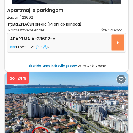
Apartmaji s parkingom
Zadar / 23692
BREZPLAČEN preklic (14 dni do prihoda)
Namestitvene enote:
Število enot:
1
Dvosobni apartma Zadar A-23692-a
APARTMA
A-23692-a
2
44 m
2
1
5
Izberi datume in število gostov
za natančno ceno
do -24 %
Previous
Next