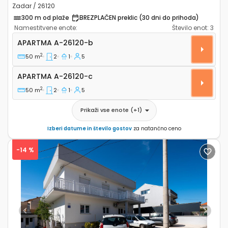
Zadar / 26120
300 m od plaže
BREZPLAČEN preklic (30 dni do prihoda)
Namestitvene enote:
Število enot:
3
Dvosobni apartma Zadar A-26120-b
APARTMA
A-26120-b
2
50 m
2
1
5
Apartma A-26120-c
APARTMA
A-26120-c
2
50 m
2
1
5
Prikaži vse enote
(+
1
)
Izberi datume in število gostov
za natančno ceno
-14 %
Previous
Next