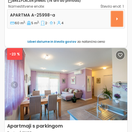
BREZPLAČEN preklic (14 dni do prihoda)
Namestitvene enote:
Število enot:
1
Dvosobni apartma Zadar A-25998-a
APARTMA
A-25998-a
2
2
60 m
5 m
2
1
4
Izberi datume in število gostov
za natančno ceno
-23 %
Previous
Next
Apartmaji s parkingom