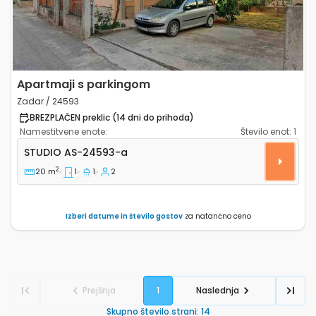
Apartmaji s parkingom
Zadar / 24593
BREZPLAČEN preklic (14 dni do prihoda)
Namestitvene enote:
Število enot:
1
Studio Zadar AS-24593-a
STUDIO
AS-24593-a
2
20 m
1
1
2
Izberi datume in število gostov
za natančno ceno
Prejšnja
1
Naslednja
Skupno število strani
:
14