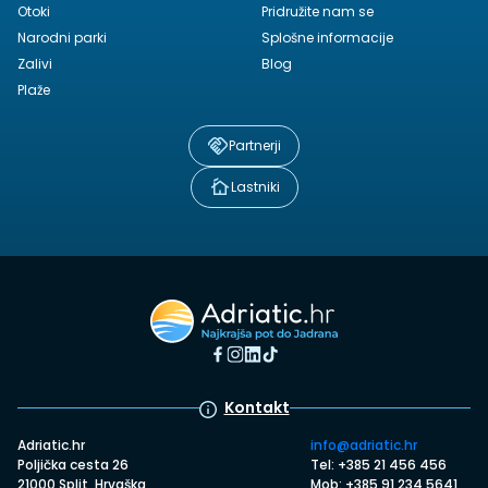
Otoki
Pridružite nam se
Narodni parki
Splošne informacije
Zalivi
Blog
Plaže
Partnerji
Lastniki
Kontakt
Adriatic.hr
info@adriatic.hr
Poljička cesta 26
Tel: +385 21 456 456
21000 Split, Hrvaška
Mob: +385 91 234 5641