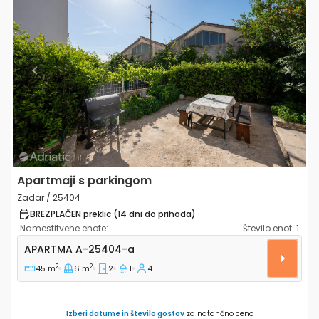
Previous
Next
Apartmaji s parkingom
Zadar / 25404
BREZPLAČEN preklic (14 dni do prihoda)
Namestitvene enote:
Število enot:
1
Dvosobni apartma Zadar A-25404-a
APARTMA
A-25404-a
2
2
45 m
6 m
2
1
4
Izberi datume in število gostov
za natančno ceno