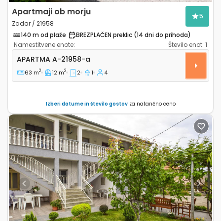
Apartmaji ob morju
5
Zadar / 21958
140 m od plaže
BREZPLAČEN preklic (14 dni do prihoda)
Namestitvene enote:
Število enot:
1
Dvosobni apartma Zadar A-21958-a
APARTMA
A-21958-a
2
2
63 m
12 m
2
1
4
Izberi datume in število gostov
za natančno ceno
Previous
Next