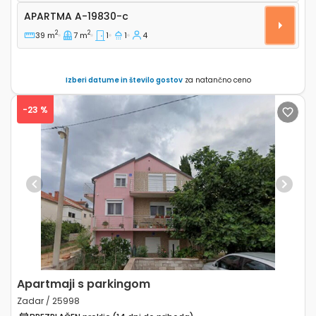
Apartma A-19830-c
APARTMA
A-19830-c
2
2
39 m
7 m
1
1
4
Izberi datume in število gostov
za natančno ceno
-23 %
Previous
Next
Apartmaji s parkingom
Zadar / 25998