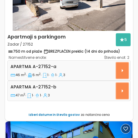
Apartmaji s parkingom
5
Zadar / 27152
750 m od plaže
BREZPLAČEN preklic (14 dni do prihoda)
Namestitvene enote:
Število enot:
2
Enosobni apartma Zadar A-27152-a
APARTMA
A-27152-a
2
2
46 m
6 m
1
1
3
Apartma A-27152-b
APARTMA
A-27152-b
2
47 m
1
1
3
Izberi datume in število gostov
za natančno ceno