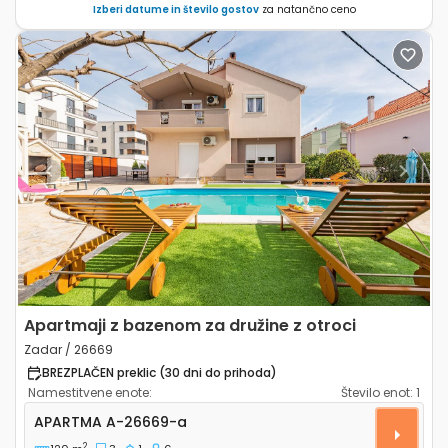
Izberi datume in število gostov
za natančno ceno
Previous
Next
Apartmaji z bazenom za družine z otroci
Zadar / 26669
BREZPLAČEN preklic (30 dni do prihoda)
Namestitvene enote:
Število enot:
1
Trosoben apartma Zadar A-26669-a
APARTMA
A-26669-a
2