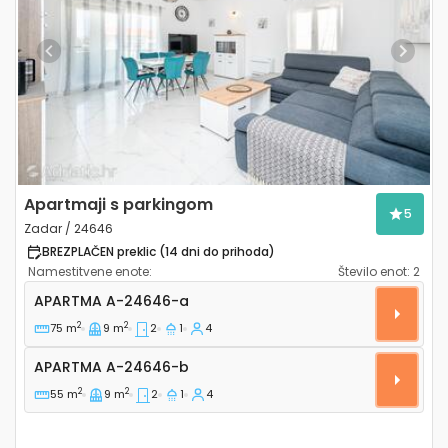
Previous
Next
Apartmaji s parkingom
5
Zadar / 24646
BREZPLAČEN preklic (14 dni do prihoda)
Namestitvene enote:
Število enot:
2
Dvosobni apartma Zadar A-24646-a
APARTMA
A-24646-a
2
2
75 m
9 m
2
1
4
Apartma A-24646-b
APARTMA
A-24646-b
2
2
55 m
9 m
2
1
4