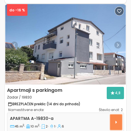
do -16 %
Previous
Next
Apartmaji s parkingom
4,8
Zadar / 19830
BREZPLAČEN preklic (14 dni do prihoda)
Namestitvene enote:
Število enot:
2
Dvosobni apartma Zadar A-19830-a
APARTMA
A-19830-a
2
2
45 m
10 m
2
1
6