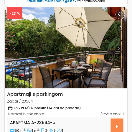
Izberi datume in število gostov
za natančno ceno
-23 %
Previous
Next
Apartmaji s parkingom
Zadar / 23564
BREZPLAČEN preklic (14 dni do prihoda)
Namestitvene enote:
Število enot:
1
Trosoben apartma Zadar A-23564-a
APARTMA
A-23564-a
2
2
60 m
8 m
3
1
5