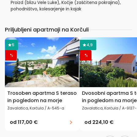
Proizd (blizu Vele Luke), Kočje (zaščitena pokrajina),
pohodništvo, kolesarjenje in kajak
Priljubljeni apartmaji na Korčuli
5
4,9
%
%
Trosoben apartma S teraso
Dvosobni apartma S t
in pogledom na morje
in pogledom na morje
Zavalatica, Korčula / A-545-a
Zavalatica, Korčula / A-9137
od
117,00 €
od
224,10 €