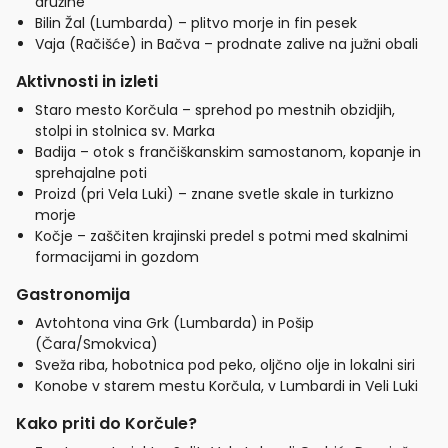
družine
Bilin Žal (Lumbarda) – plitvo morje in fin pesek
Vaja (Račišće) in Bačva – prodnate zalive na južni obali
Aktivnosti in izleti
Staro mesto Korčula – sprehod po mestnih obzidjih,
stolpi in stolnica sv. Marka
Badija – otok s frančiškanskim samostanom, kopanje in
sprehajalne poti
Proizd (pri Vela Luki) – znane svetle skale in turkizno
morje
Kočje – zaščiten krajinski predel s potmi med skalnimi
formacijami in gozdom
Gastronomija
Avtohtona vina Grk (Lumbarda) in Pošip
(Čara/Smokvica)
Sveža riba, hobotnica pod peko, oljčno olje in lokalni siri
Konobe v starem mestu Korčula, v Lumbardi in Veli Luki
Kako priti do Korčule?