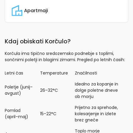
Apartmaji
Kdaj obiskati Korčulo?
Korčula ima tipično sredozemsko podnebje s toplimi,
sončnimi poletji in blagimi zimami. Pregled po letnih časih:
Letni čas
Temperature
Značilnosti
Idealno za kopanje in
Poletje (junij–
26–32°C
dolge poletne dneve
avgust)
ob morju
Prijetno za sprehode,
Pomlad
15–22°C
kolesarjenje in izlete
(april–maj)
brez gneče
Toplo morje