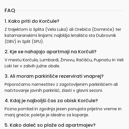
FAQ
1. Kako priti do Korčule?
Z trajektom iz Splita (Vela Luka) ali Orebića (Dominče) ter
katamaranskimi linijami; najbližja letališča sta Dubrovnik
(DBV) in Split (SPU).
2. Kje se nahajajo apartmaji na Korčuli?
V mestu Korčula, Lumbardi, Žrnovu, Račišću, Pupnatu in Veli
Loki ter v zalivih južne obale.
3. Ali moram parkirišče rezervirati vnaprej?
Priporočamo namestitev z zagotovljenim parkiriščem ali
načrtovanje javnih parkirišč, zlasti v glavni sezoni.
4. Kdaj je najboljši čas za obisk Korčule?
Pozna pomlad in zgodnja jesen ponujata prijetno vreme in
manj gneče; poletje je idealno za kopanje.
5. Kako daleč so plaže od apartmajev?