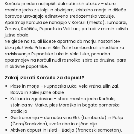
Korčula je eden najlepših dalmatinskih otokov – staro
mestno jedro z stolpi in obzidjem, kristalno morje in dišeče
borovce ustvarjajo edinstveno sredozemsko vzdušje.
Apartmaji Korčula se nahajajo v Korčuli (mesto), Lumbardi,
Žrnovu, Račišću, Pupnatu in Veli Luci, pa tudi v mirnih zalivih
južne obale.
Ne glede na to, ali iščete apartma ob morju, nastanitev
blizu plaž Vela Pržina in Bilin Žal v Lumbardi ali izhodišče za
raziskovanje Pupnatske Luke in Vele Luke, ponudba
apartmajev na Korčuli nudi raznoliko izbiro za družine, pare
in aktivne popotnike.
Zakaj izbrati Korčulo za dopust?
Plaže in morje – Pupnatska Luka, Vela Pržina, Bilin Žal,
Bačva in zalivi južne obale
Kultura in zgodovina – staro mestno jedro Korčula,
stolnica sv. Marka, ples Moreška in bogata pomorska
tradicija
Gastronomija – domača vina Grk (Lumbarda) in Pošip
(Čara/Smokvica), sveže ribe in oljčno olje
Aktiven dopust in izleti – Badija (francoski samostan),