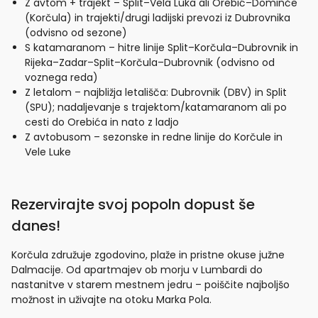
Z avtom + trajekt – Split–Vela Luka ali Orebić–Dominče
(Korčula) in trajekti/drugi ladijski prevozi iz Dubrovnika
(odvisno od sezone)
S katamaranom – hitre linije Split–Korčula–Dubrovnik in
Rijeka–Zadar–Split–Korčula–Dubrovnik (odvisno od
voznega reda)
Z letalom – najbližja letališča: Dubrovnik (DBV) in Split
(SPU); nadaljevanje s trajektom/katamaranom ali po
cesti do Orebića in nato z ladjo
Z avtobusom – sezonske in redne linije do Korčule in
Vele Luke
Rezervirajte svoj popoln dopust še
danes!
Korčula združuje zgodovino, plaže in pristne okuse južne
Dalmacije. Od apartmajev ob morju v Lumbardi do
nastanitve v starem mestnem jedru – poiščite najboljšo
možnost in uživajte na otoku Marka Pola.