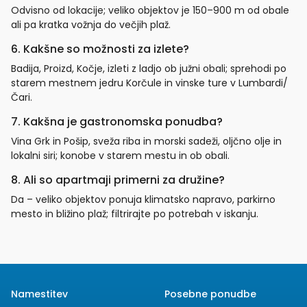
Odvisno od lokacije; veliko objektov je 150–900 m od obale
ali pa kratka vožnja do večjih plaž.
6. Kakšne so možnosti za izlete?
Badija, Proizd, Kočje, izleti z ladjo ob južni obali; sprehodi po
starem mestnem jedru Korčule in vinske ture v Lumbardi/
Čari.
7. Kakšna je gastronomska ponudba?
Vina Grk in Pošip, sveža riba in morski sadeži, oljčno olje in
lokalni siri; konobe v starem mestu in ob obali.
8. Ali so apartmaji primerni za družine?
Da – veliko objektov ponuja klimatsko napravo, parkirno
mesto in bližino plaž; filtrirajte po potrebah v iskanju.
Namestitev
Posebne ponudbe