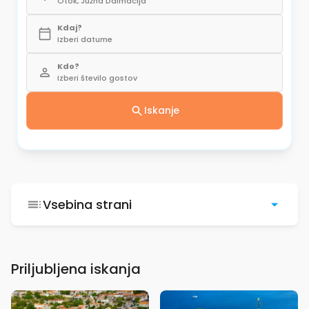
Otok, Južna Dalmacija
Kdaj?
Izberi datume
Kdo?
Izberi število gostov
Iskanje
Vsebina strani
Priljubljena iskanja