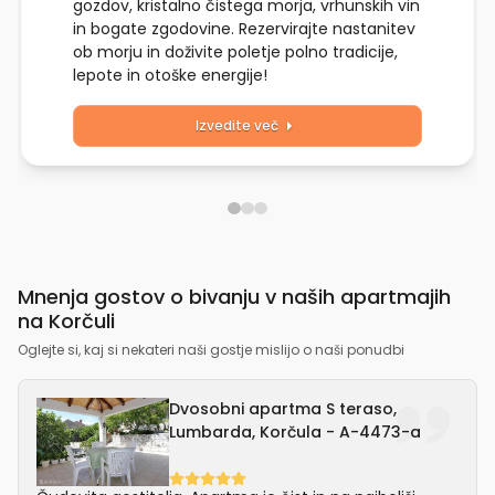
gozdov, kristalno čistega morja, vrhunskih vin
in bogate zgodovine. Rezervirajte nastanitev
ob morju in doživite poletje polno tradicije,
lepote in otoške energije!
Izvedite več
Mnenja gostov o bivanju v naših apartmajih
na Korčuli
Oglejte si, kaj si nekateri naši gostje mislijo o naši ponudbi
Dvosobni apartma S teraso,
Lumbarda, Korčula - A-4473-a