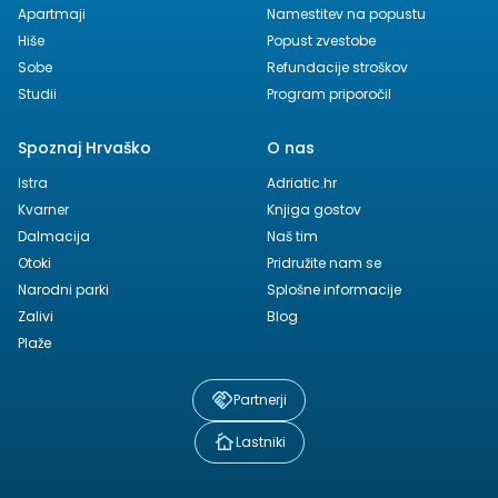
Apartmaji
Namestitev na popustu
Hiše
Popust zvestobe
Sobe
Refundacije stroškov
Studii
Program priporočil
Spoznaj Hrvaško
O nas
Istra
Adriatic.hr
Kvarner
Knjiga gostov
Dalmacija
Naš tim
Otoki
Pridružite nam se
Narodni parki
Splošne informacije
Zalivi
Blog
Plaže
Partnerji
Lastniki