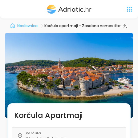
Naslovnica
Korčula apartmaji - Zasebna namestitev
Korčula Apartmaji
Korčula