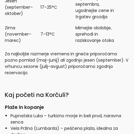
Jesen
septembra,
(september–
17–25°C
ugodnejše cene in
oktober)
trgatev grozdja
Zima
Mirnejše obdobje,
(november–
7–13°C
sprehodi in
marec)
raziskovanje otoka
Za najboljše razmerje vremena in gneče priporočamo
pozno pomlad (maj–junij) ali zgodnjo jesen (september). V
vrhuncu sezone (julij–avgust) priporočamo zgodnjo
rezervacijo.
Kaj početi na Korčuli?
Plaže in kopanje
Pupnatska Luka – turkizno morje in beli prod, naravna
senca
Vela Pržina (Lumbarda) – peščena plaža, idealna za