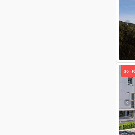
Pre
do -1
Pre