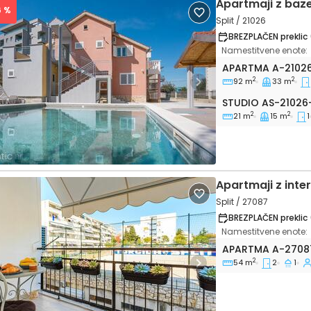
Apartmaji z baze
6 %
Split / 21026
BREZPLAČEN preklic 
Namestitvene enote:
Trosoben apartma
APARTMA
A-2102
2
2
92 m
33 m
vious
Next
Studio AS-21026-
STUDIO
AS-21026
2
2
21 m
15 m
1
Apartmaji z int
Split / 27087
BREZPLAČEN preklic 
Namestitvene enote:
Dvosobni apartm
APARTMA
A-2708
2
54 m
2
1
vious
Next