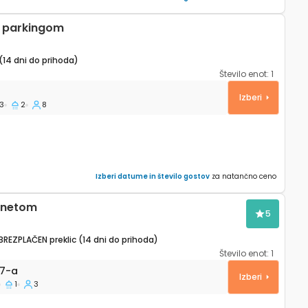
s parkingom
(14 dni do prihoda)
Število enot:
1
lit K-25463
Izberi
3
2
8
Izberi datume in število gostov
za natančno ceno
ernetom
5
BREZPLAČEN preklic (14 dni do prihoda)
Število enot:
1
 Split A-23407-a
7-a
Izberi
1
3