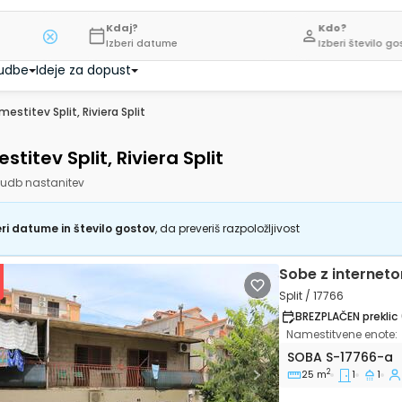
Kdaj?
Kdo?
Izberi datume
Izberi število g
udbe
Ideje za dopust
estitev Split, Riviera Split
titev Split, Riviera Split
udb nastanitev
ri datume in število gostov
, da preveriš razpoložljivost
Sobe z internet
Split / 17766
BREZPLAČEN preklic 
Namestitvene enote:
Soba Split S-177
SOBA
S-17766-a
2
25 m
1
1
vious
Next