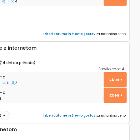
1
4
Izberi datume in število gostov
za natančno ceno
e z internetom
(14 dni do prihoda)
Število enot:
4
5379-a
9-a
Izberi
1
3
-b
9-b
Izberi
2
)
Izberi datume in število gostov
za natančno ceno
ernetom