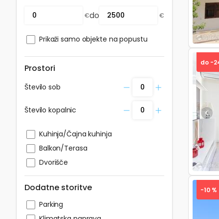
do
€
€
Prikaži samo objekte na popustu
do -2
Prostori
Število sob
Število kopalnic
Pre
Kuhinja/Čajna kuhinja
Balkon/Terasa
Dvorišče
Dodatne storitve
-10 %
Parking
Klimatska naprava