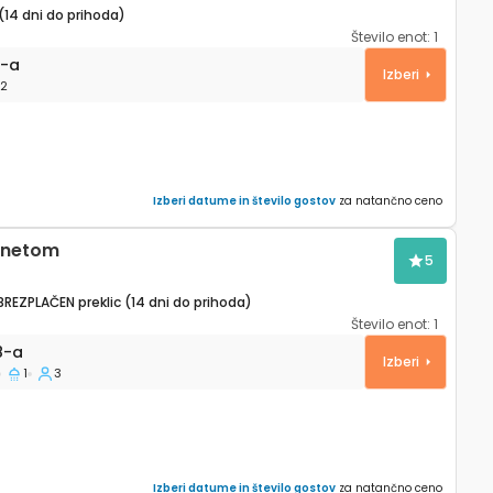
(14 dni do prihoda)
Število enot:
1
5993-a
3-a
Izberi
2
Izberi datume in število gostov
za natančno ceno
ernetom
5
BREZPLAČEN preklic (14 dni do prihoda)
Število enot:
1
 Split A-21368-a
8-a
Izberi
1
3
Izberi datume in število gostov
za natančno ceno