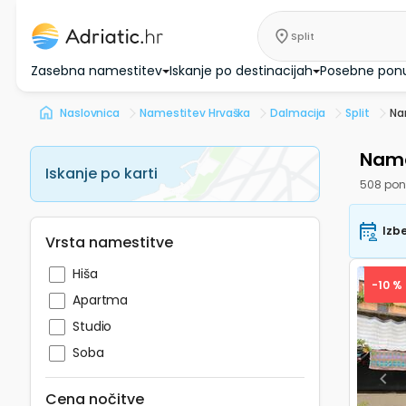
Split
Zasebna namestitev
Iskanje po destinacijah
Posebne pon
Naslovnica
Namestitev Hrvaška
Dalmacija
Split
Nam
Names
Iskanje po karti
508 pon
Izbe
Vrsta namestitve
Hiša
-10 %
Apartma
Studio
Soba
Pre
Cena nočitve