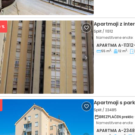
Apartmaji z int
9 %
Split / 11312
Namestitvene enote:
Dvosobni apartma
APARTMA
A-11312
2
2
55 m
12 m
vious
Next
Apartmaji s par
Split / 23485
BREZPLAČEN preklic 
Namestitvene enote:
Enosobni apartma
APARTMA
A-2348