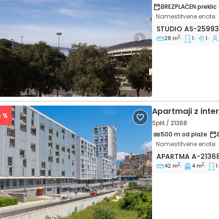
BREZPLAČEN preklic 
Namestitvene enote:
Studio Split AS-2
STUDIO
AS-2599
2
28 m
1
1
vious
Next
Apartmaji z int
6 %
Split / 21368
500 m od plaže
Namestitvene enote:
Enosobni apartma
APARTMA
A-2136
2
2
42 m
4 m
1
vious
Next