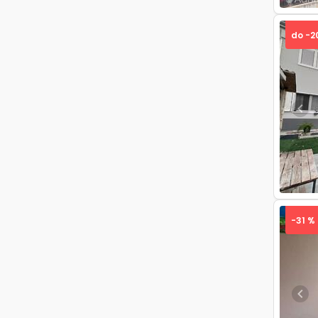
do -2
Pre
-31 %
Pre