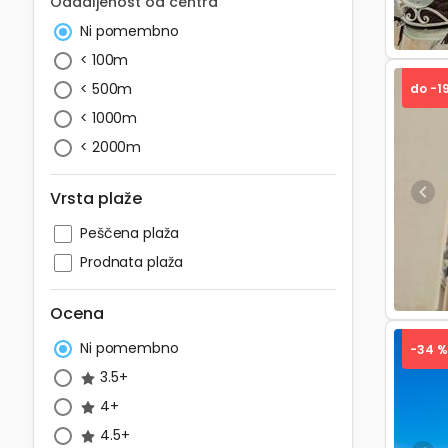
Oddaljenost od centra
Ni pomembno
< 100m
< 500m
do -1
< 1000m
< 2000m
Vrsta plaže
Pre
Peščena plaža
Prodnata plaža
Ocena
Ni pomembno
-34 %
3.5+
4+
4.5+