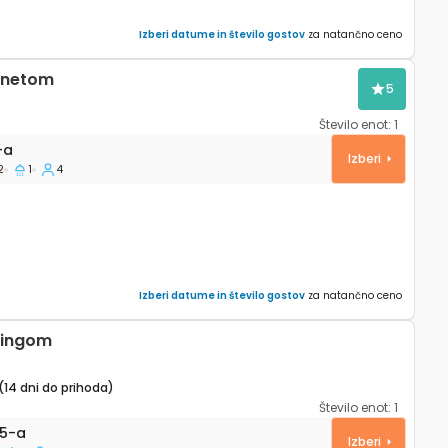
Izberi datume in število gostov
za natančno ceno
ernetom
5
Število enot:
1
 Split A-11312-a
-a
Izberi
2
1
4
Izberi datume in število gostov
za natančno ceno
kingom
(14 dni do prihoda)
Število enot:
1
 Split A-23485-a
5-a
Izberi