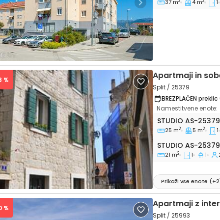
2
2
37 m
4 m
1
vious
Next
Apartmaji in sob
8 %
Split / 25379
BREZPLAČEN preklic 
Namestitvene enote:
Studio Split AS-2
STUDIO
AS-2537
2
2
25 m
5 m
1
vious
Next
Studio AS-25379
STUDIO
AS-2537
2
21 m
1
1
Prikaži vse enote
(+
2
Apartmaji z int
0 %
Split / 25993