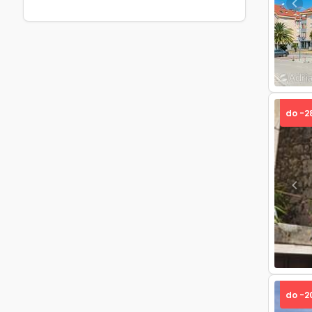
Pre
do -2
Pre
do -2