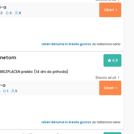
 Split A-18336-a
6-a
Izberi
2
2
6
Izberi datume in število gostov
za natančno ceno
ernetom
4,9
BREZPLAČEN preklic (14 dni do prihoda)
Število enot:
1
 Split A-19143-a
3-a
Izberi
1
5
Izberi datume in število gostov
za natančno ceno