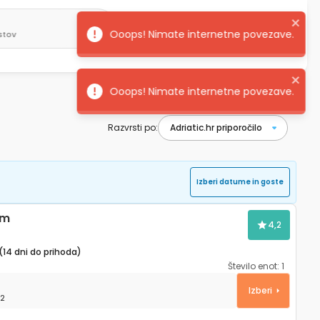
ostov
Slovenščina
Prijavi se
Razvrsti po:
Izberi datume in goste
om
4,2
(14 dni do prihoda)
Število enot:
1
66-a
Izberi
2