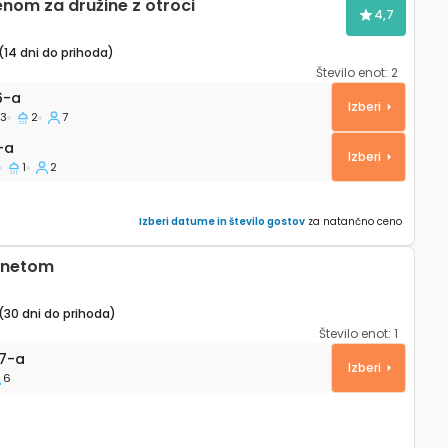
nom za družine z otroci
4,7
(14 dni do prihoda)
Število enot:
2
 Split A-21026-a
6-a
Izberi
3
2
7
a
-a
Izberi
1
2
Izberi datume in število gostov
za natančno ceno
ernetom
(30 dni do prihoda)
Število enot:
1
a Split A-27087-a
7-a
Izberi
6