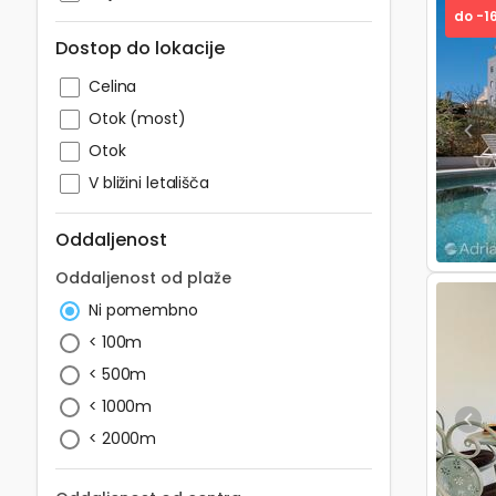
do -1
Dostop do lokacije
Celina
Otok (most)
Pre
Otok
V bližini letališča
Oddaljenost
Oddaljenost od plaže
Ni pomembno
< 100m
< 500m
< 1000m
Pre
< 2000m