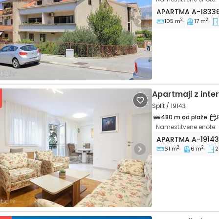
Dvosobni apartma
APARTMA
A-1833
2
2
105 m
17 m
vious
Next
Apartmaji z int
Split / 19143
480 m od plaže
Namestitvene enote:
Dvosobni apartma
APARTMA
A-1914
2
2
61 m
6 m
2
vious
Next