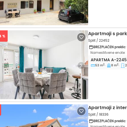
Apartmaji s par
4 %
Split / 22452
BREZPLAČEN preklic 
Namestitvene enote:
Dvosobni apartm
APARTMA
A-2245
2
2
53 m
8 m
2
vious
Next
Apartmaji z int
Split / 18336
BREZPLAČEN preklic 
Namestitvene enote: