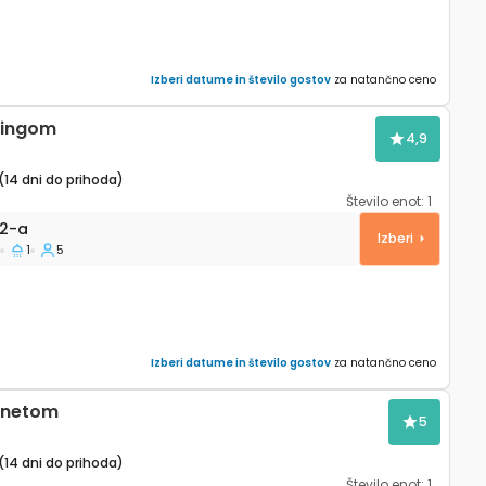
Izberi datume in število gostov
za natančno ceno
kingom
4,9
(14 dni do prihoda)
Število enot:
1
a Split A-22452-a
2-a
Izberi
1
5
Izberi datume in število gostov
za natančno ceno
ernetom
5
(14 dni do prihoda)
Število enot:
1