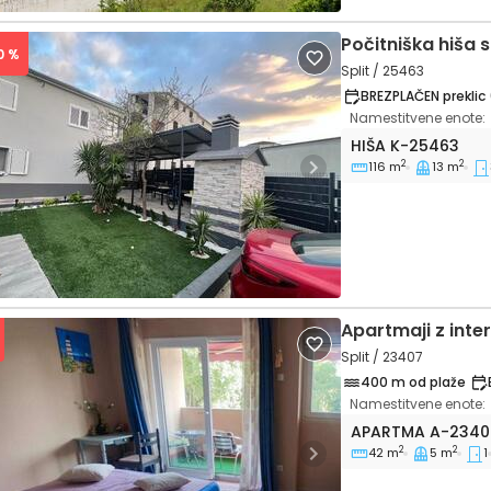
Počitniška hiša 
0 %
Split / 25463
BREZPLAČEN preklic 
Namestitvene enote:
Trosobna hiša Sp
HIŠA
K-25463
2
2
116 m
13 m
vious
Next
Apartmaji z int
Split / 23407
400 m od plaže
Namestitvene enote:
Enosobni apartma
APARTMA
A-2340
2
2
42 m
5 m
1
vious
Next