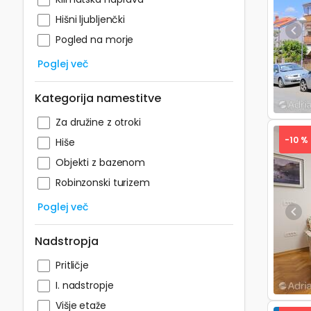
Hišni ljubljenčki
Pre
Pogled na morje
Poglej več
Kategorija namestitve
Za družine z otroki
-10 %
Hiše
Objekti z bazenom
Robinzonski turizem
Poglej več
Pre
Nadstropja
Pritličje
I. nadstropje
Višje etaže