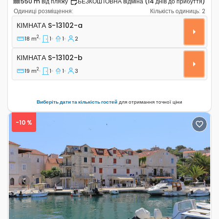
550 m від пляжу
БЕЗКОШТОВНА відміна (14 днів до прибуття)
Одиниці розміщення:
Кількість одиниць:
2
Кімната Трогір - Trogir S-13102-a
КІМНАТА
S-13102-a
2
18 m
1
1
2
Кімната S-13102-b
КІМНАТА
S-13102-b
2
19 m
1
1
3
Виберіть дати та кількість гостей
для отримання точної ціни
-10 %
Previous
Next