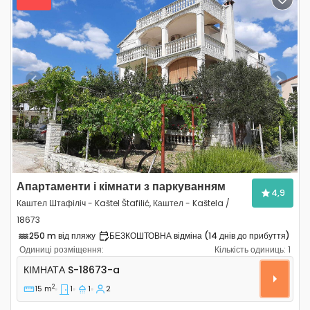
Previous
Next
Апартаменти і кімнати з паркуванням
4,9
Каштел Штафіліч - Kaštel Štafilić, Каштел - Kaštela /
18673
250 m від пляжу
БЕЗКОШТОВНА відміна (14 днів до прибуття)
Одиниці розміщення:
Кількість одиниць:
1
Кімната Каштел Штафіліч - Kaštel Štafilić, Каштел - Ka
КІМНАТА
S-18673-a
2
15 m
1
1
2