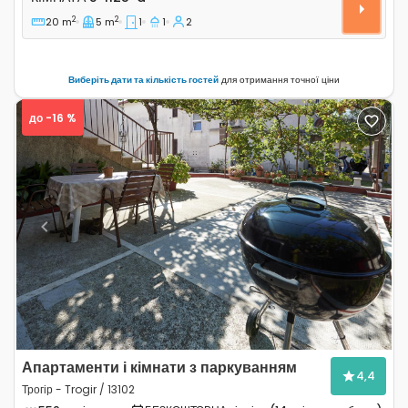
2
2
20 m
5 m
1
1
2
Виберіть дати та кількість гостей
для отримання точної ціни
до -16 %
Previous
Next
Апартаменти і кімнати з паркуванням
4,4
Трогір - Trogir / 13102