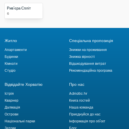
Рив'єра Спліт
6
Житло
Спеціальна пропозиція
Апартаменти
Знижки на проживання
Будинки
Знижка вірності
Кімнати
Відшкодування витрат
Студіо
Рекомендаційна програма
Відвідайте Хорватію
Про нас
Істрія
Adriatic.hr
Кварнер
Книга гостей
Далмація
Наша команда
Острови
Приєднуйся до нас
Національні парки
Інформація про об'єкт
Затоки
Блог