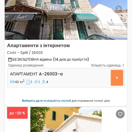
Previous
Next
Апартаменти з інтернетом
Спліт - Split / 26003
БЕЗКОШТОВНА відміна (14 днів до прибуття)
Одиниці розміщення:
Кількість одиниць:
1
Однокімнатні апартаменти Спліт - Split A-26003-a
АПАРТАМЕНТ
A-26003-a
2
43 m
1
1
4
Виберіть дати та кількість гостей
для отримання точної ціни
до -20 %