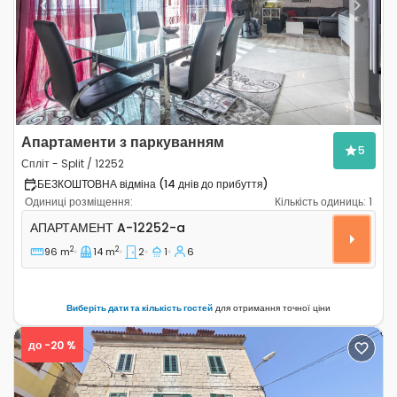
Previous
Next
Апартаменти з паркуванням
5
Спліт - Split / 12252
БЕЗКОШТОВНА відміна (14 днів до прибуття)
Одиниці розміщення:
Кількість одиниць:
1
Двокімнатні апартаменти Спліт - Split A-12252-a
АПАРТАМЕНТ
A-12252-a
2
2
96 m
14 m
2
1
6
Виберіть дати та кількість гостей
для отримання точної ціни
до -20 %