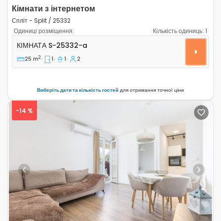
Кімнати з інтернетом
Спліт - Split / 25332
Одиниці розміщення:
Кількість одиниць:
1
Кімната Спліт - Split S-25332-a
КІМНАТА
S-25332-a
2
25 m
1
1
2
Виберіть дати та кількість гостей
для отримання точної ціни
-14 %
Previous
Next