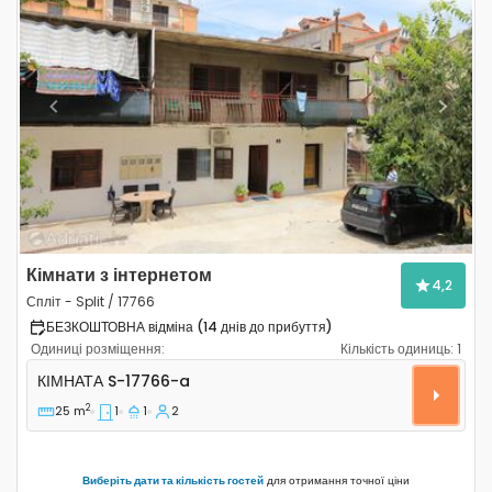
Previous
Next
Кімнати з інтернетом
4,2
Спліт - Split / 17766
БЕЗКОШТОВНА відміна (14 днів до прибуття)
Одиниці розміщення:
Кількість одиниць:
1
Кімната Спліт - Split S-17766-a
КІМНАТА
S-17766-a
2
25 m
1
1
2
Виберіть дати та кількість гостей
для отримання точної ціни