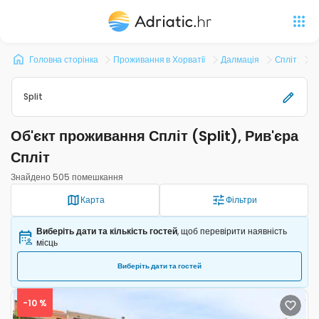
Головна сторінка
Проживання в Хорватії
Далмація
Спліт
О
Split
Об'єкт проживання Спліт (Split), Рив'єра
Спліт
Знайдено 505 помешкання
Карта
Фільтри
Виберіть дати та кількість гостей
, щоб перевірити наявність
місць
Виберіть дати та гостей
-10 %