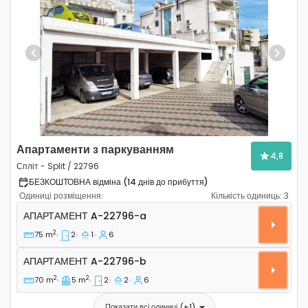
Previous
Next
Апартаменти з паркуванням
4,8
Спліт - Split / 22796
БЕЗКОШТОВНА відміна (14 днів до прибуття)
Одиниці розміщення:
Кількість одиниць:
3
Двокімнатні апартаменти Спліт - Split A-22796-a
АПАРТАМЕНТ
A-22796-a
2
75 m
2
1
6
Апартамент A-22796-b
АПАРТАМЕНТ
A-22796-b
2
2
70 m
5 m
2
2
6
Показати всі одиниці
(+
1
)