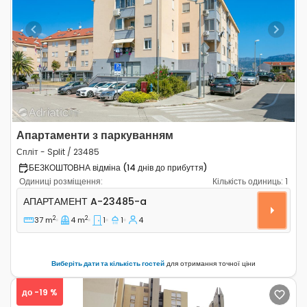
Previous
Next
Апартаменти з паркуванням
Спліт - Split / 23485
БЕЗКОШТОВНА відміна (14 днів до прибуття)
Одиниці розміщення:
Кількість одиниць:
1
Однокімнатні апартаменти Спліт - Split A-23485-a
АПАРТАМЕНТ
A-23485-a
2
2
37 m
4 m
1
1
4
Виберіть дати та кількість гостей
для отримання точної ціни
до -19 %