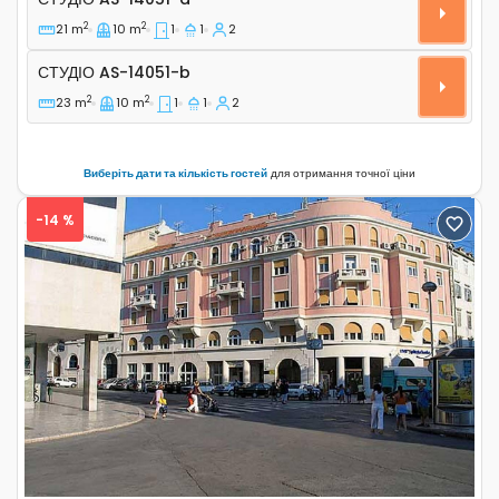
2
2
21 m
10 m
1
1
2
Студіо AS-14051-b
СТУДІО
AS-14051-b
2
2
23 m
10 m
1
1
2
Виберіть дати та кількість гостей
для отримання точної ціни
-14 %
Previous
Next