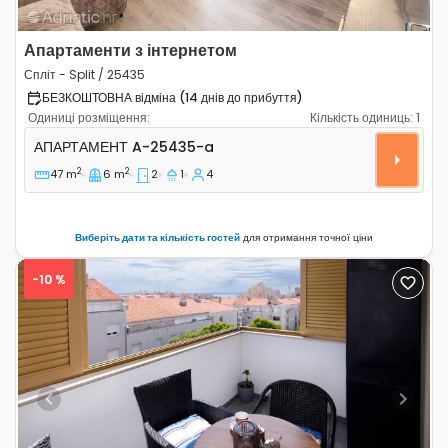
Апартаменти з інтернетом
Спліт - Split / 25435
БЕЗКОШТОВНА відміна (14 днів до прибуття)
Одиниці розміщення:
Кількість одиниць:
1
Двокімнатні апартаменти Спліт - Split A-25435-a
АПАРТАМЕНТ
A-25435-a
2
2
47 m
6 m
2
1
4
Виберіть дати та кількість гостей
для отримання точної ціни
-10 %
Previous
Next