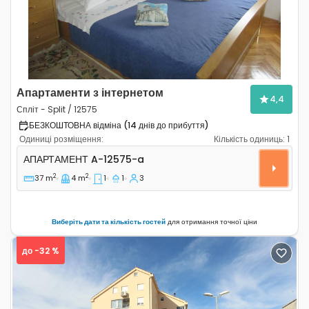
Апартаменти з інтернетом
4,4
Спліт - Split / 12575
БЕЗКОШТОВНА відміна (14 днів до прибуття)
Одиниці розміщення:
Кількість одиниць:
1
Однокімнатні апартаменти Спліт - Split A-12575-a
АПАРТАМЕНТ
A-12575-a
2
2
37 m
4 m
1
1
3
Виберіть дати та кількість гостей
для отримання точної ціни
до -32 %