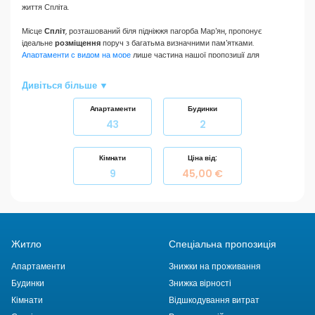
життя Спліта.
Місце
Спліт
, розташований біля підніжжя пагорба Мар'ян, пропонує
ідеальне
розміщення
поруч з багатьма визначними пам'ятками.
Апартаменти с видом на море
лише частина нашої пропозиції для
любителів культурної спадщини і прекрасних пляжів, які його оточують.
Найвідоміший піщаний пляж Бачвіце і гальковий пляж Кашуні.
Дивіться більше ▼
Дзвіниця і кафедральний собор Св.Дуе, Перестіл, Звончац, Сустіпан і багато
Апартаменти
Будинки
інших визначних пам'яток прикрашають це історичне місто. У 293 р н.е.
43
2
римський імператор Діоклетіан почав будувати розкішний палац, де пізніше
він провів свої останні дні. Площа палацу складає близько 30 000
квадратних метрів і вважається центром міста.
Дізнайтеся більше про
Кімнати
Ціна від:
місто Спліт
.
9
45,00 €
Житло
Спеціальна пропозиція
Апартаменти
Знижки на проживання
Будинки
Знижка вірності
Кімнати
Відшкодування витрат