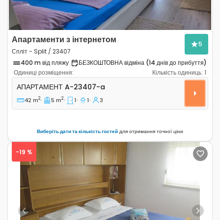
Апартаменти з інтернетом
5
Спліт - Split / 23407
400 m від пляжу
БЕЗКОШТОВНА відміна (14 днів до прибуття)
Одиниці розміщення:
Кількість одиниць:
1
Однокімнатні апартаменти Спліт - Split A-23407-a
АПАРТАМЕНТ
A-23407-a
2
2
42 m
5 m
1
1
3
Виберіть дати та кількість гостей
для отримання точної ціни
-19 %
Previous
Next