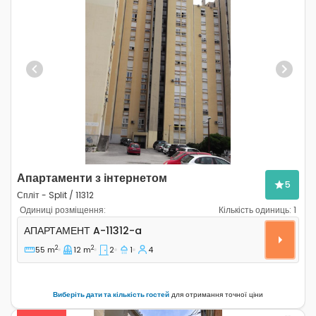
Previous
Next
Апартаменти з інтернетом
5
Спліт - Split / 11312
Одиниці розміщення:
Кількість одиниць:
1
Двокімнатні апартаменти Спліт - Split A-11312-a
АПАРТАМЕНТ
A-11312-a
2
2
55 m
12 m
2
1
4
Виберіть дати та кількість гостей
для отримання точної ціни