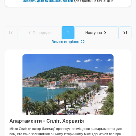
Виберіть дати та кількість гостей
для отримання точної ціни
Попередня
1
Наступна
Всього сторінок
:
22
Апартаменти - Спліт, Хорватія
Місто Спліт як центр Далмації пропонує розміщення в апартаментах для
всіх, хто хоче залишитися в цьому історичному місті і дізнатися все про