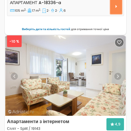
Двокімнатні апартаменти Спліт - Split A-18336-a
АПАРТАМЕНТ
A-18336-a
2
2
105 m
17 m
2
2
6
Виберіть дати та кількість гостей
для отримання точної ціни
-10 %
Previous
Next
Апартаменти з інтернетом
4,9
Спліт - Split / 19143