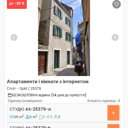
до -28 %
Previous
Next
Апартаменти і кімнати з інтернетом
Спліт - Split / 25379
БЕЗКОШТОВНА відміна (14 днів до прибуття)
Одиниці розміщення:
Кількість одиниць:
4
Студіо-апартаменти Спліт - Split AS-25379-a
СТУДІО
AS-25379-a
2
2
25 m
5 m
1
1
3
Студіо AS-25379-b
СТУДІО
AS-25379-b