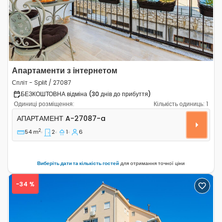
Апартаменти з інтернетом
Спліт - Split / 27087
БЕЗКОШТОВНА відміна (30 днів до прибуття)
Одиниці розміщення:
Кількість одиниць:
1
Двокімнатні апартаменти Спліт - Split A-27087-a
АПАРТАМЕНТ
A-27087-a
2
54 m
2
1
6
Виберіть дати та кількість гостей
для отримання точної ціни
-34 %