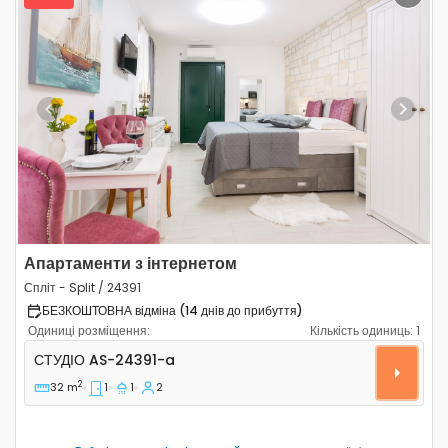
Previous
Next
Апартаменти з інтернетом
Спліт - Split / 24391
БЕЗКОШТОВНА відміна (14 днів до прибуття)
Одиниці розміщення:
Кількість одиниць:
1
Студіо-апартаменти Спліт - Split AS-24391-a
СТУДІО
AS-24391-a
2
32 m
1
1
2