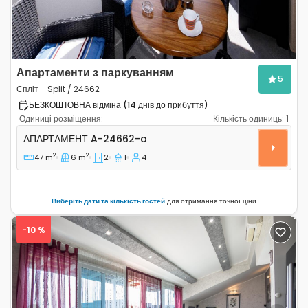
Апартаменти з паркуванням
5
Спліт - Split / 24662
БЕЗКОШТОВНА відміна (14 днів до прибуття)
Одиниці розміщення:
Кількість одиниць:
1
Двокімнатні апартаменти Спліт - Split A-24662-a
АПАРТАМЕНТ
A-24662-a
2
2
47 m
6 m
2
1
4
Виберіть дати та кількість гостей
для отримання точної ціни
-10 %