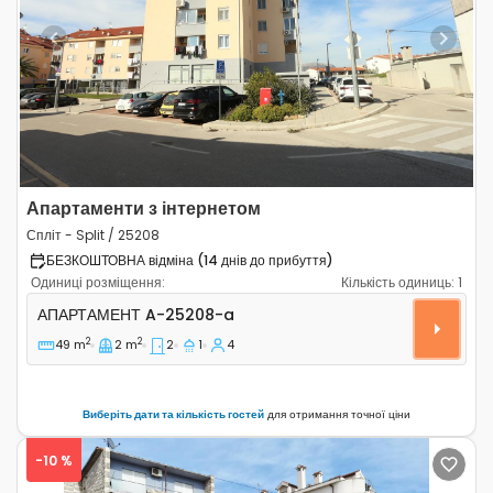
Previous
Next
Апартаменти з інтернетом
Спліт - Split / 25208
БЕЗКОШТОВНА відміна (14 днів до прибуття)
Одиниці розміщення:
Кількість одиниць:
1
Двокімнатні апартаменти Спліт - Split A-25208-a
АПАРТАМЕНТ
A-25208-a
2
2
49 m
2 m
2
1
4
Виберіть дати та кількість гостей
для отримання точної ціни
-10 %