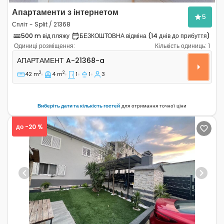
Апартаменти з інтернетом
5
Спліт - Split / 21368
500 m від пляжу
БЕЗКОШТОВНА відміна (14 днів до прибуття)
Одиниці розміщення:
Кількість одиниць:
1
Однокімнатні апартаменти Спліт - Split A-21368-a
АПАРТАМЕНТ
A-21368-a
2
2
42 m
4 m
1
1
3
Виберіть дати та кількість гостей
для отримання точної ціни
до -20 %
Previous
Next