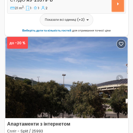
2
21 m
1
1
2
Показати всі одиниці
(+
2
)
Виберіть дати та кількість гостей
для отримання точної ціни
до -20 %
Previous
Next
Апартаменти з інтернетом
Спліт - Split / 25993