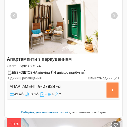
Previous
Next
Апартаменти з паркуванням
Спліт - Split / 27924
БЕЗКОШТОВНА відміна (14 днів до прибуття)
Одиниці розміщення:
Кількість одиниць:
1
Однокімнатні апартаменти Спліт - Split A-27924-a
АПАРТАМЕНТ
A-27924-a
2
2
42 m
10 m
1
1
2
Виберіть дати та кількість гостей
для отримання точної ціни
-10 %