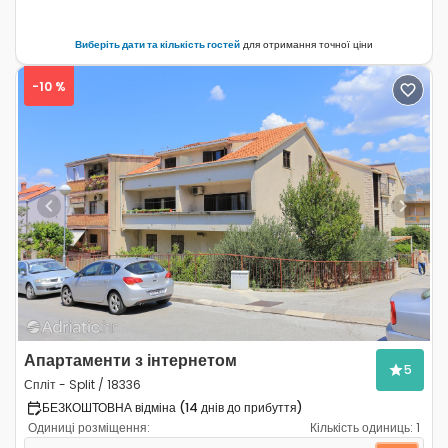
Виберіть дати та кількість гостей
для отримання точної ціни
-10 %
Previous
Next
Апартаменти з інтернетом
5
Спліт - Split / 18336
БЕЗКОШТОВНА відміна (14 днів до прибуття)
Одиниці розміщення:
Кількість одиниць:
1