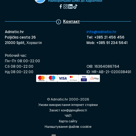
Контакт
Adriatic.hr
info@adriatic.hr
Poljička cesta 26
Tel: +385 21 456 456
21000 Split, Хорватія
Mob: +385 91 234 5641
Робочий час:
Пн-Пт 08:00-22:00
Сб 08:00-22:00
OIB: 16364086764
Нд 08:00-22:00
ID: HR-AB-21-020038491
© Adriatic.hr 2000-2026
Умови використання інтернет сторінки
Захист конфіденційності
ЧАП
Карта сайту
Налаштування файлів cookie