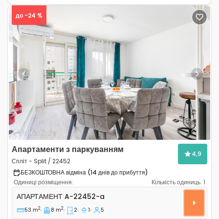
до -24 %
Previous
Next
Апартаменти з паркуванням
4,9
Спліт - Split / 22452
БЕЗКОШТОВНА відміна (14 днів до прибуття)
Одиниці розміщення:
Кількість одиниць:
1
Двокімнатні апартаменти Спліт - Split A-22452-a
АПАРТАМЕНТ
A-22452-a
2
2
53 m
8 m
2
1
5