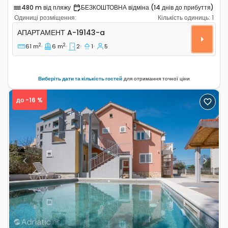
480 m від пляжу
БЕЗКОШТОВНА відміна (14 днів до прибуття)
Одиниці розміщення:
Кількість одиниць:
1
Двокімнатні апартаменти Спліт - Split A-19143-a
АПАРТАМЕНТ
A-19143-a
2
2
61 m
6 m
2
1
5
Виберіть дати та кількість гостей
для отримання точної ціни
до -16 %
Previous
Next