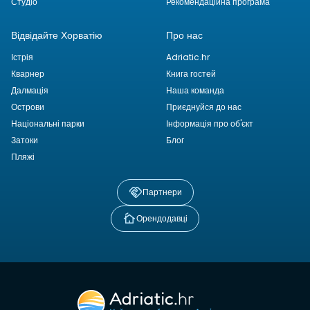
Студіо
Рекомендаційна програма
Відвідайте Хорватію
Про нас
Істрія
Adriatic.hr
Кварнер
Книга гостей
Далмація
Наша команда
Острови
Приєднуйся до нас
Національні парки
Інформація про об'єкт
Затоки
Блог
Пляжі
Партнери
Орендодавці