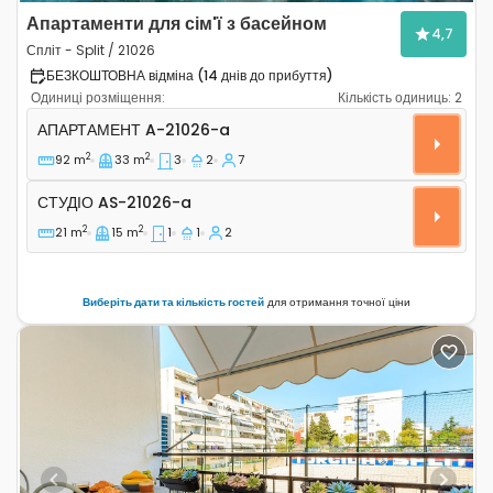
Апартаменти для сім'ї з басейном
4,7
Спліт - Split / 21026
БЕЗКОШТОВНА відміна (14 днів до прибуття)
Одиниці розміщення:
Кількість одиниць:
2
Трикімнатні апартаменти Спліт - Split A-21026-a
АПАРТАМЕНТ
A-21026-a
2
2
92 m
33 m
3
2
7
Студіо AS-21026-a
СТУДІО
AS-21026-a
2
2
21 m
15 m
1
1
2
Виберіть дати та кількість гостей
для отримання точної ціни
Previous
Next