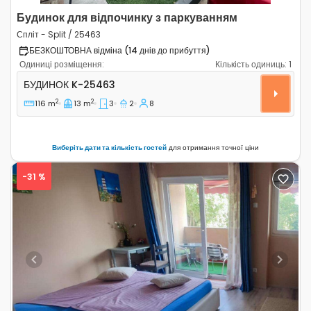
Будинок для відпочинку з паркуванням
Спліт - Split / 25463
БЕЗКОШТОВНА відміна (14 днів до прибуття)
Одиниці розміщення:
Кількість одиниць:
1
Трикімнатний будинок Спліт - Split K-25463
БУДИНОК
K-25463
2
2
116 m
13 m
3
2
8
Виберіть дати та кількість гостей
для отримання точної ціни
-31 %
Previous
Next