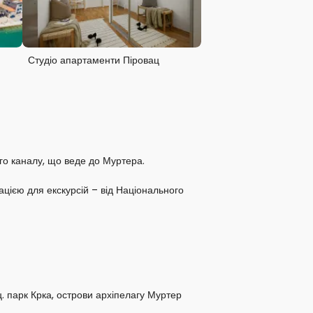
Студіо апартаменти Піровац
го каналу, що веде до Муртера.
цією для екскурсій – від Національного
ц. парк Крка, острови архіпелагу Муртер