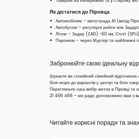
Таверни на набережній та у старому міст
Як дістатися до Піровца
Автомобілем – автострада A1 (виїзд Пір
Автобусом – регулярні рейси між Задар
Літом – Задар (ZAD) ~50 км, Спліт (SPU
Паромом – через Муртер та найближчі п
Забронюйте свою ідеальну відп
Шукаєте ви спокійний сімейний відпочинок 
біля моря до варіантів у центрі та біля оз
Перегляньте наш вибір житла в Піровці та 
21 456 456 – ми радо допоможемо вам з в
Читайте корисні поради та зна