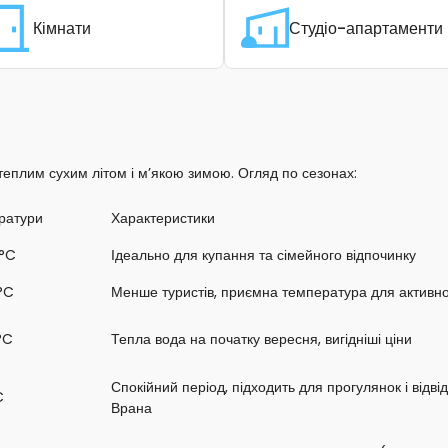
Кімнати
Студіо-апартаменти
еплим сухим літом і м’якою зимою. Огляд по сезонах:
ратури
Характеристики
°C
Ідеально для купання та сімейного відпочинку
°C
Менше туристів, приємна температура для активно
°C
Тепла вода на початку вересня, вигідніші ціни
Спокійний період, підходить для прогулянок і відв
C
Врана