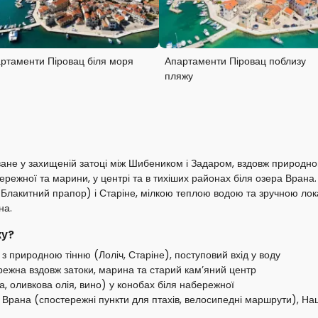
ртаменти Піровац біля моря
Апартаменти Піровац поблизу
пляжу
ване у захищеній затоці між Шибеником і Задаром, вздовж природно
режної та марини, у центрі та в тихіших районах біля озера Врана.
Блакитний прапор) і Старіне, мілкою теплою водою та зручною лока
на.
ку?
 з природною тінню (Лоліч, Старіне), поступовий вхід у воду
режна вздовж затоки, марина та старий кам’яний центр
, оливкова олія, вино) у конобах біля набережної
о Врана (спостережні пункти для птахів, велосипедні маршрути), На