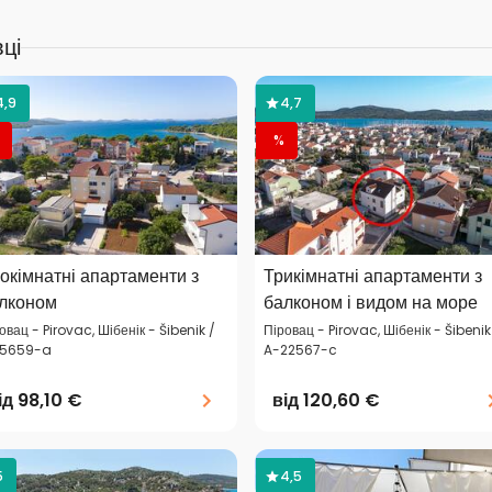
ці
4,9
4,7
%
окімнатні апартаменти з
Трикімнатні апартаменти з
лконом
балконом і видом на море
овац - Pirovac, Шібенік - Šibenik /
Піровац - Pirovac, Шібенік - Šibenik
15659-a
A-22567-c
ід
98,10 €
від
120,60 €
5
4,5