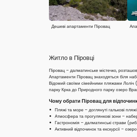
Дешеві апартаменти Піровац
Апа
Житло в Піровці
Піровац – далматинське містечко, розташо
Апартаменти Піровац знаходяться біля набе
Відомий своїми сімейними пляжами Лоліч (
парку Крка до Природного парку озеро Вра
Чому обрати Піровац для відпочин
Пляжі та море – доглянуті галькові пляжі
Атмосфера та прогулянкові зони – набе
Гастрономія – далматинські страви (риба
Активний відпочинок та екскурсії – озер