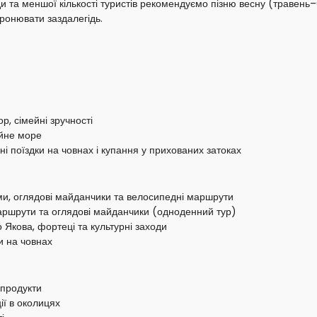
и та меншої кількості туристів рекомендуємо пізню весну (травень
ронювати заздалегідь.
р, сімейні зручності
ійне море
і поїздки на човнах і купання у прихованих затоках
и, оглядові майданчики та велосипедні маршрути
маршрути та оглядові майданчики (одноденний тур)
Якова, фортеці та культурні заходи
и на човнах
епродукти
ії в околицях