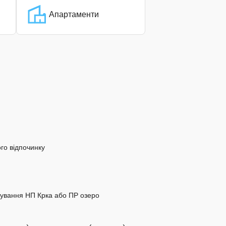
Апартаменти
го відпочинку
ідування НП Крка або ПР озеро