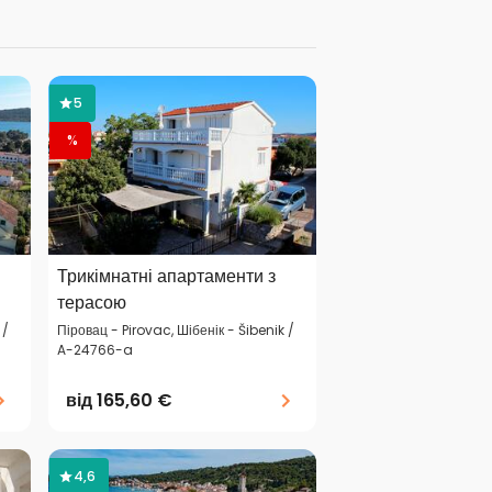
5
%
Трикімнатні апартаменти з
терасою
 /
Піровац - Pirovac, Шібенік - Šibenik /
A-24766-a
від
165,60 €
4,6