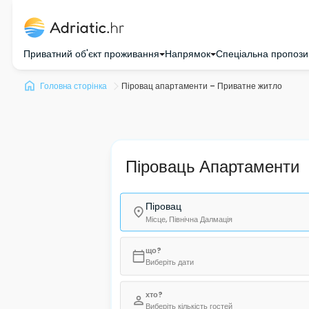
Приватний об'єкт проживання
Напрямок
Спеціальна пропози
Головна сторінка
Піровац апартаменти – Приватне житло
Піроваць Апартаменти
Піровац
Місце, Північна Далмація
що?
Виберіть дати
хто?
Виберіть кількість гостей