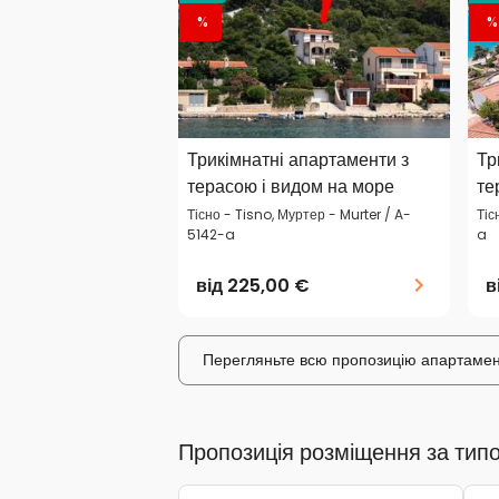
%
%
Трикімнатні апартаменти з
Тр
терасою і видом на море
те
Тісно - Tisno, Муртер - Murter / A-
Тіс
5142-a
a
від
225,00 €
в
Перегляньте всю пропозицію апартамент
Пропозиція розміщення за тип