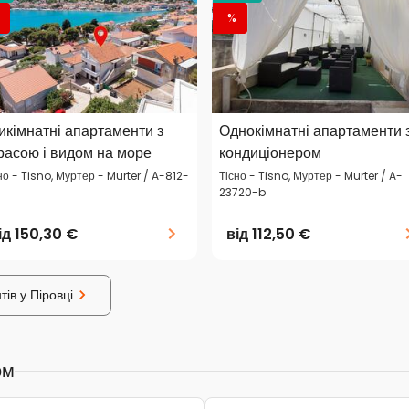
%
икімнатні апартаменти з
Однокімнатні апартаменти 
расою і видом на море
кондиціонером
но - Tisno, Муртер - Murter / A-812-
Тісно - Tisno, Муртер - Murter / A-
23720-b
ід
150,30 €
від
112,50 €
ів у Піровці
ом