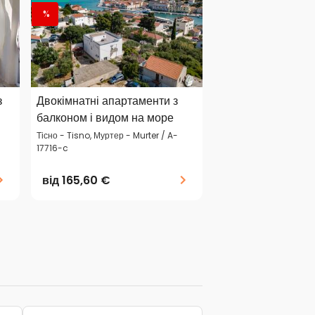
%
з
Двокімнатні апартаменти з
балконом і видом на море
Тісно - Tisno, Муртер - Murter / A-
17716-c
від
165,60 €