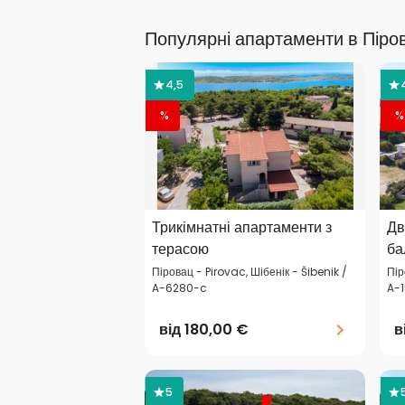
Популярні апартаменти в Піров
4,5
%
%
Трикімнатні апартаменти з
Дв
терасою
ба
Піровац - Pirovac, Шібенік - Šibenik /
Пір
A-6280-c
A-
від
180,00 €
в
5