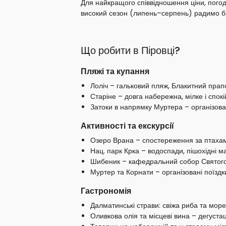
Для найкращого співвідношення ціни, погод
високий сезон (липень–серпень) радимо б
Що робити в Піровці?
Пляжі та купання
Лоліч – гальковий пляж, Блакитний прапо
Старіне – довга набережна, мілке і спок
Затоки в напрямку Муртера – організован
Активності та екскурсії
Озеро Врана – спостереження за птахам
Нац. парк Крка – водоспади, пішохідні 
Шибеник – кафедральний собор Святого 
Муртер та Корнати – організовані поїздк
Гастрономія
Далматинські страви: свіжа риба та мор
Оливкова олія та місцеві вина – дегустац