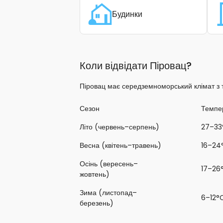
Будинки
Коли відвідати Піровац?
Піровац має середземноморський клімат з т
Сезон
Темпе
Літо (червень–серпень)
27–33
Весна (квітень–травень)
16–24
Осінь (вересень–
17–26
жовтень)
Зима (листопад–
6–12°
березень)