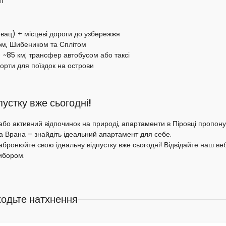
і
овац) + місцеві дороги до узбережжя
ом, Шибеником та Сплітом
) ~85 км; трансфер автобусом або таксі
орти для поїздок на острови
устку вже сьогодні!
або активний відпочинок на природі, апартаменти в Піровці пропону
ера Врана – знайдіть ідеальний апартамент для себе.
забронюйте свою ідеальну відпустку вже сьогодні! Відвідайте наш 
ибором.
ходьте натхнення