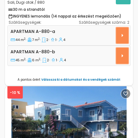
Sali, Dugi otok / 880
30 m a strandtól
INGYENES lemondás (14 nappal az érkezést megelőzően)
Szállásegységek:
Szállásegységek száma:
2
Kétszobás apartman Sali, Dugi otok A-880-a
APARTMAN
A-880-a
2
2
44 m
7 m
2
1
4
Apartman A-880-b
APARTMAN
A-880-b
2
2
45 m
6 m
2
1
4
A pontos árért
Válassza ki a dátumokat és a vendégek számát
-10 %
Previous
Next