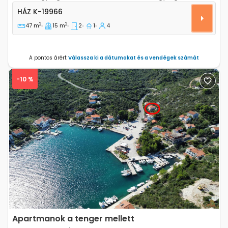
Kétszobás ház Öböl Dragnjevica - Telascica, Dugi oto
HÁZ
K-19966
2
2
47 m
15 m
2
1
4
A pontos árért
Válassza ki a dátumokat és a vendégek számát
-10 %
Previous
Next
Apartmanok a tenger mellett