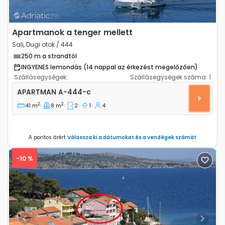
Apartmanok a tenger mellett
Sali, Dugi otok / 444
250 m a strandtól
INGYENES lemondás (14 nappal az érkezést megelőzően)
Szállásegységek:
Szállásegységek száma:
1
Kétszobás apartman Sali, Dugi otok A-444-c
APARTMAN
A-444-c
2
2
41 m
8 m
2
1
4
A pontos árért
Válassza ki a dátumokat és a vendégek számát
-10 %
Previous
Next