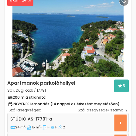
akár -24 %
Previous
Next
Apartmanok parkolóhellyel
5
Sali, Dugi otok / 17791
200 m a strandtól
INGYENES lemondás (14 nappal az érkezést megelőzően)
Szállásegységek:
Szállásegységek száma:
2
Stúdió apartman Sali, Dugi otok AS-17791-a
STÚDIÓ
AS-17791-a
2
2
24 m
15 m
1
1
2