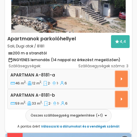
Apartmanok parkolóhellyel
4,4
Sali, Dugi otok / 8181
200 m a strandtól
INGYENES lemondás (14 nappal az érkezést megelőzően)
Szállásegységek:
Szállásegységek száma:
3
Kétszobás apartman Sali, Dugi otok A-8181-a
APARTMAN
A-8181-a
2
2
46 m
12 m
2
1
6
Apartman A-8181-b
APARTMAN
A-8181-b
2
2
59 m
33 m
2
1
6
Összes szállásegység megjelenítése
(+
1
)
A pontos árért
Válassza ki a dátumokat és a vendégek számát