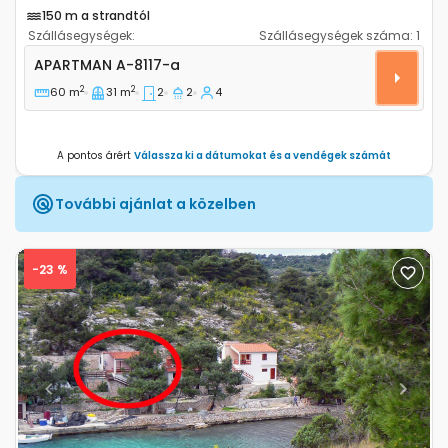
150 m a strandtól
Szállásegységek:
Szállásegységek száma:
1
Kétszobás apartman Sali, Dugi otok A-8117-a
APARTMAN
A-8117-a
2
2
60 m
31 m
2
2
4
A pontos árért
Válassza ki a dátumokat és a vendégek számát
További ajánlat a közelben
-23 %
Previous
Next