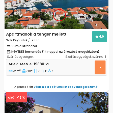
Apartmanok a tenger mellett
4,9
Sali, Dugi otok / 19880
65 m a strandtól
INGYENES lemondás (14 nappal az érkezést megelőzően)
Szállásegységek:
Szállásegységek száma:
1
Kétszobás apartman Sali, Dugi otok A-19880-a
APARTMAN
A-19880-a
2
2
72 m
7 m
2
1
4
A pontos árért
Válassza ki a dátumokat és a vendégek számát
akár -16 %