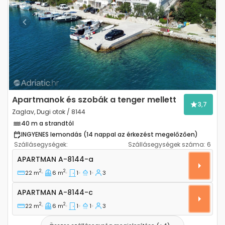
Previous
Next
Apartmanok és szobák a tenger mellett
3,7
Zaglav, Dugi otok / 8144
40 m a strandtól
INGYENES lemondás (14 nappal az érkezést megelőzően)
Szállásegységek:
Szállásegységek száma:
6
Egyszobás apartman Zaglav, Dugi otok A-8144-a
APARTMAN
A-8144-a
2
2
22 m
6 m
1
1
3
Apartman A-8144-c
APARTMAN
A-8144-c
2
2
22 m
6 m
1
1
3