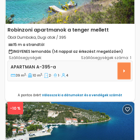
Robinzoni apartmanok a tenger mellett
Öböl Dumboka, Dugi otok / 395
15 m a strandtól
INGYENES lemondás (14 nappal az érkezést megelőzően)
Szállásegységek:
Szállásegységek száma:
1
Kétszobás apartman Öböl Dumboka, Dugi otok A-39
APARTMAN
A-395-a
2
2
39 m
10 m
2
1
4
A pontos árért
Válassza ki a dátumokat és a vendégek számát
-10 %