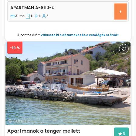
Apartman A-8110-b
APARTMAN
A-8110-b
2
31 m
1
1
3
A pontos árért
Válassza ki a dátumokat és a vendégek számát
-19 %
Previous
Next
Apartmanok a tenger mellett
5