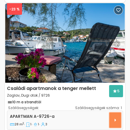
-23 %
Previous
Next
Családi apartmanok a tenger mellett
5
Zaglav, Dugi otok / 9726
10 m a strandtól
Szállásegységek:
Szállásegységek száma:
1
Egyszobás apartman Zaglav, Dugi otok A-9726-a
APARTMAN
A-9726-a
2
28 m
1
1
3