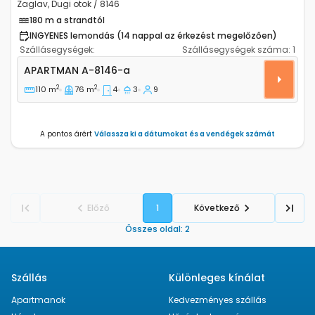
Zaglav, Dugi otok / 8146
180 m a strandtól
INGYENES lemondás (14 nappal az érkezést megelőzően)
Szállásegységek:
Szállásegységek száma:
1
Négyszobás apartman Zaglav, Dugi otok A-8146-a
APARTMAN
A-8146-a
2
2
110 m
76 m
4
3
9
A pontos árért
Válassza ki a dátumokat és a vendégek számát
Előző
1
Következő
Összes oldal
:
2
Szállás
Különleges kínálat
Apartmanok
Kedvezményes szállás