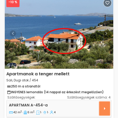
-10 %
Previous
Next
Apartmanok a tenger mellett
Sali, Dugi otok / 454
250 m a strandtól
INGYENES lemondás (14 nappal az érkezést megelőzően)
Szállásegységek:
Szállásegységek száma:
4
Egyszobás apartman Sali, Dugi otok A-454-a
APARTMAN
A-454-a
2
2
42 m
6 m
1
1
4