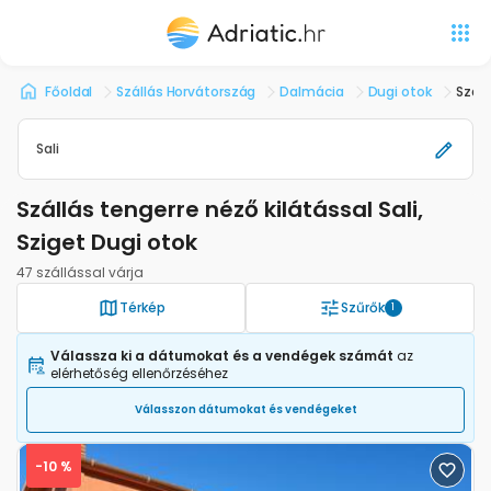
Főoldal
Szállás Horvátország
Dalmácia
Dugi otok
Száll
Sali
Szállás tengerre néző kilátással Sali,
Sziget Dugi otok
47 szállással várja
Térkép
Szűrők
1
Válassza ki a dátumokat és a vendégek számát
az
elérhetőség ellenőrzéséhez
Válasszon dátumokat és vendégeket
-10 %