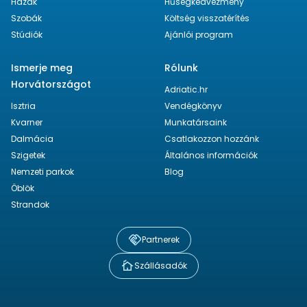
Házak
Hűségkedvezmény
Szobák
Költség visszatérítés
Stúdiók
Ajánlói program
Ismerje meg
Rólunk
Horvátországot
Adriatic.hr
Isztria
Vendégkönyv
Kvarner
Munkatársaink
Dalmácia
Csatlakozzon hozzánk
Szigetek
Általános információk
Nemzeti parkok
Blog
Öblök
Strandok
Partnerek
Szállásadók