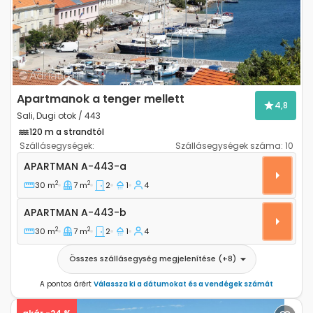
Apartmanok a tenger mellett
4,8
Sali, Dugi otok / 443
120 m a strandtól
Szállásegységek:
Szállásegységek száma:
10
Kétszobás apartman Sali, Dugi otok A-443-a
APARTMAN
A-443-a
2
2
30 m
7 m
2
1
4
Apartman A-443-b
APARTMAN
A-443-b
2
2
30 m
7 m
2
1
4
Összes szállásegység megjelenítése
(+
8
)
A pontos árért
Válassza ki a dátumokat és a vendégek számát