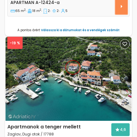
APARTMAN
A-12424-a
2
2
65 m
18 m
2
2
5
A pontos árért
Válassza ki a dátumokat és a vendégek számát
-19 %
Previous
Next
Apartmanok a tenger mellett
4,6
Zaglav, Dugi otok / 17788