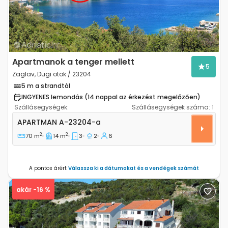
Apartmanok a tenger mellett
5
Zaglav, Dugi otok / 23204
5 m a strandtól
INGYENES lemondás (14 nappal az érkezést megelőzően)
Szállásegységek:
Szállásegységek száma:
1
Háromszobás apartman Zaglav, Dugi otok A-23204-a
APARTMAN
A-23204-a
2
2
70 m
14 m
3
2
6
A pontos árért
Válassza ki a dátumokat és a vendégek számát
akár -16 %