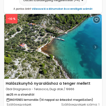
Összes szállásegység megjelenítése
(+
4
)
A pontos árért
Válassza ki a dátumokat és a vendégek számát
-10 %
Previous
Next
Halászkunyhó nyaraláshoz a tenger mellett
Öböl Dragnjevica - Telascica, Dugi otok / 19966
25 m a strandtól
INGYENES lemondás (14 nappal az érkezést megelőzően)
Szállásegységek:
Szállásegységek száma:
1