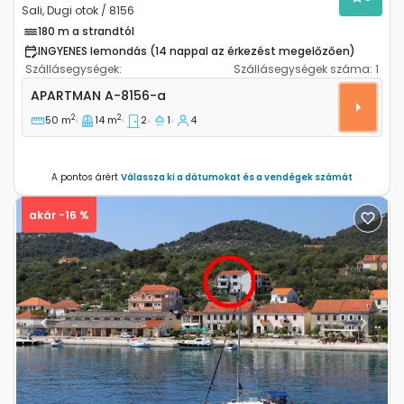
Sali, Dugi otok / 8156
180 m a strandtól
INGYENES lemondás (14 nappal az érkezést megelőzően)
Szállásegységek:
Szállásegységek száma:
1
Kétszobás apartman Sali, Dugi otok A-8156-a
APARTMAN
A-8156-a
2
2
50 m
14 m
2
1
4
A pontos árért
Válassza ki a dátumokat és a vendégek számát
akár -16 %
Previous
Next