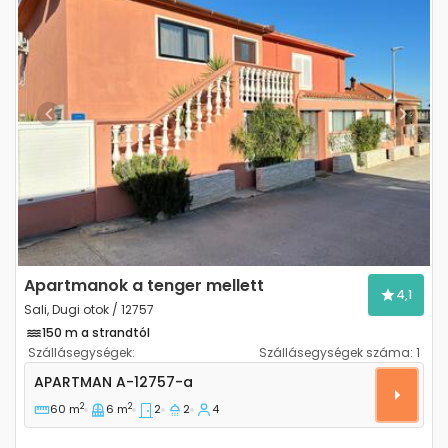
Previous
Next
Apartmanok a tenger mellett
4,1
Sali, Dugi otok / 12757
150 m a strandtól
Szállásegységek:
Szállásegységek száma:
1
Kétszobás apartman Sali, Dugi otok A-12757-a
APARTMAN
A-12757-a
2
2
60 m
6 m
2
2
4