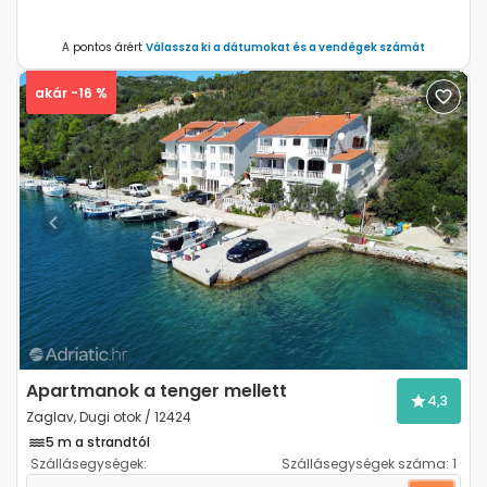
A pontos árért
Válassza ki a dátumokat és a vendégek számát
akár -16 %
Previous
Next
Apartmanok a tenger mellett
4,3
Zaglav, Dugi otok / 12424
5 m a strandtól
Szállásegységek:
Szállásegységek száma:
1
Kétszobás apartman Zaglav, Dugi otok A-12424-a