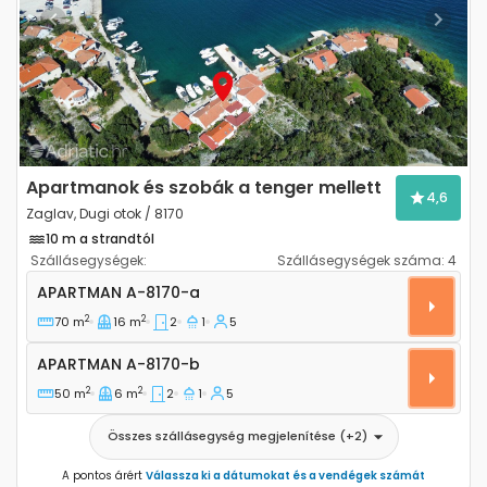
Previous
Next
Apartmanok és szobák a tenger mellett
4,6
Zaglav, Dugi otok / 8170
10 m a strandtól
Szállásegységek:
Szállásegységek száma:
4
Kétszobás apartman Zaglav, Dugi otok A-8170-a
APARTMAN
A-8170-a
2
2
70 m
16 m
2
1
5
Apartman A-8170-b
APARTMAN
A-8170-b
2
2
50 m
6 m
2
1
5
Összes szállásegység megjelenítése
(+
2
)
A pontos árért
Válassza ki a dátumokat és a vendégek számát