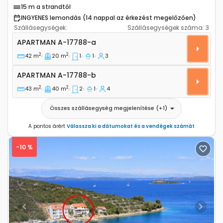
15 m a strandtól
INGYENES lemondás (14 nappal az érkezést megelőzően)
Szállásegységek:
Szállásegységek száma:
3
Egyszobás apartman Zaglav, Dugi otok A-17788-a
APARTMAN
A-17788-a
2
2
42 m
20 m
1
1
3
Apartman A-17788-b
APARTMAN
A-17788-b
2
2
43 m
40 m
2
1
4
Összes szállásegység megjelenítése
(+
1
)
A pontos árért
Válassza ki a dátumokat és a vendégek számát
-10 %
Previous
Next