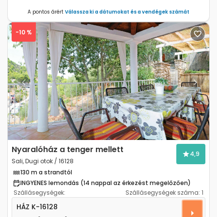
A pontos árért
Válassza ki a dátumokat és a vendégek számát
-10 %
Previous
Next
Nyaralóház a tenger mellett
4,9
Sali, Dugi otok / 16128
130 m a strandtól
INGYENES lemondás (14 nappal az érkezést megelőzően)
Szállásegységek:
Szállásegységek száma:
1
Kétszobás ház Sali, Dugi otok K-16128
HÁZ
K-16128