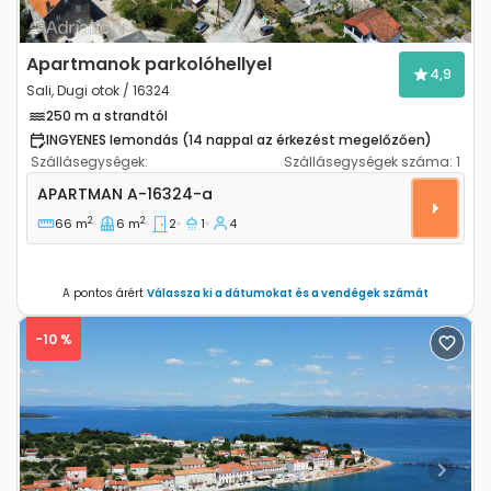
Apartmanok parkolóhellyel
4,9
Sali, Dugi otok / 16324
250 m a strandtól
INGYENES lemondás (14 nappal az érkezést megelőzően)
Szállásegységek:
Szállásegységek száma:
1
Kétszobás apartman Sali, Dugi otok A-16324-a
APARTMAN
A-16324-a
2
2
66 m
6 m
2
1
4
A pontos árért
Válassza ki a dátumokat és a vendégek számát
-10 %
Previous
Next