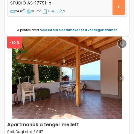
Stúdió AS-17791-b
STÚDIÓ
AS-17791-b
2
2
24 m
30 m
1
1
2
A pontos árért
Válassza ki a dátumokat és a vendégek számát
-10 %
Previous
Next
Apartmanok a tenger mellett
Sali, Dugi otok / 8117