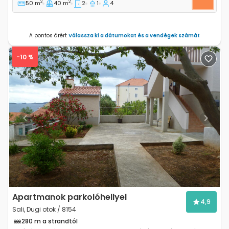
2
2
50 m
40 m
2
1
4
A pontos árért
Válassza ki a dátumokat és a vendégek számát
-10 %
Previous
Next
Apartmanok parkolóhellyel
4,9
Sali, Dugi otok / 8154
280 m a strandtól