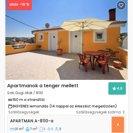
akár -16 %
Previous
Next
Apartmanok a tenger mellett
4,8
Sali, Dugi otok / 8110
150 m a strandtól
INGYENES lemondás (14 nappal az érkezést megelőzően)
Szállásegységek:
Szállásegységek száma:
2
Egyszobás apartman Sali, Dugi otok A-8110-a
APARTMAN
A-8110-a
2
2
31 m
7 m
1
1
3