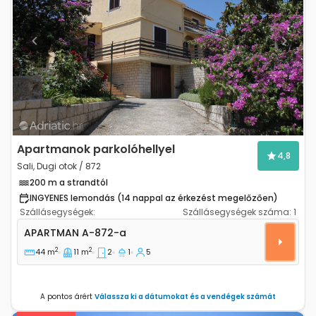
Previous
Next
Apartmanok parkolóhellyel
4,8
Sali, Dugi otok / 872
200 m a strandtól
INGYENES lemondás (14 nappal az érkezést megelőzően)
Szállásegységek:
Szállásegységek száma:
1
Kétszobás apartman Sali, Dugi otok A-872-a
APARTMAN
A-872-a
2
2
44 m
11 m
2
1
5
A pontos árért
Válassza ki a dátumokat és a vendégek számát