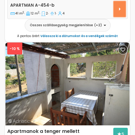
Apartman A-454-b
APARTMAN
A-454-b
2
2
41 m
12 m
2
1
4
Összes szállásegység megjelenítése
(+
2
)
A pontos árért
Válassza ki a dátumokat és a vendégek számát
-10 %
Previous
Next
Apartmanok a tenger mellett
5