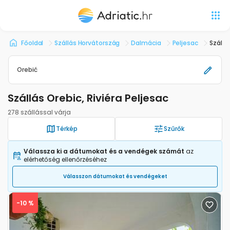
Főoldal
Szállás Horvátország
Dalmácia
Peljesac
Szállá
Orebić
Szállás Orebic, Riviéra Peljesac
278 szállással várja
Térkép
Szűrők
Válassza ki a dátumokat és a vendégek számát
az
elérhetőség ellenőrzéséhez
Válasszon dátumokat és vendégeket
-10 %