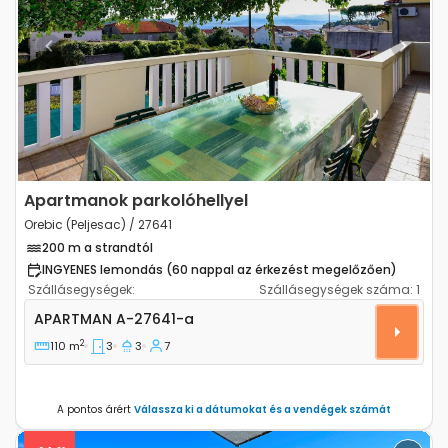
Previous
Next
Apartmanok parkolóhellyel
Orebic (Peljesac) / 27641
200 m a strandtól
INGYENES lemondás (60 nappal az érkezést megelőzően)
Szállásegységek:
Szállásegységek száma:
1
Háromszobás apartman Orebic (Peljesac) A-27641-a
APARTMAN
A-27641-a
2
110 m
3
3
7
A pontos árért
Válassza ki a dátumokat és a vendégek számát