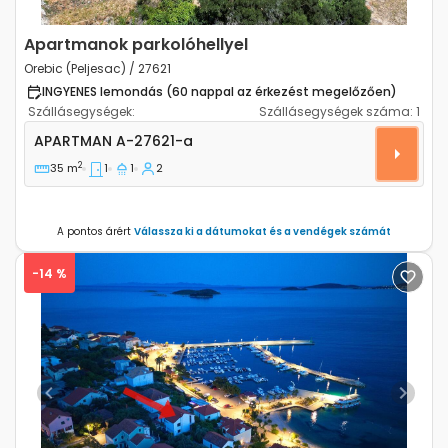
Apartmanok parkolóhellyel
Orebic (Peljesac) / 27621
INGYENES lemondás (60 nappal az érkezést megelőzően)
Szállásegységek:
Szállásegységek száma:
1
Egyszobás apartman Orebic (Peljesac) A-27621-a
APARTMAN
A-27621-a
2
35 m
1
1
2
A pontos árért
Válassza ki a dátumokat és a vendégek számát
-14 %
Previous
Next