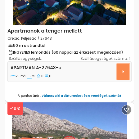
Apartmanok a tenger mellett
Orebic, Peljesac / 27643
50 m a strandtól
INGYENES lemondás (60 nappal az érkezést megelőzően)
Szállásegységek:
Szállásegységek száma:
1
Kétszobás apartman Orebic (Peljesac) A-27643-a
APARTMAN
A-27643-a
2
75 m
2
1
6
A pontos árért
Válassza ki a dátumokat és a vendégek számát
-10 %