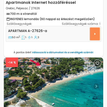
Apartmanok Internet hozzáféréssel
Orebic, Peljesac / 27626
700 m a strandtól
INGYENES lemondás (60 nappal az érkezést megelőzően)
Szállásegységek:
Szállásegységek száma:
1
Egyszobás apartman Orebic (Peljesac) A-27626-a
APARTMAN
A-27626-a
2
50 m
1
1
3
A pontos árért
Válassza ki a dátumokat és a vendégek számát
-14 %
Previous
Next