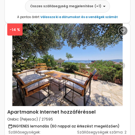
Összes szállásegység megjelenítése
(+
1
)
A pontos árért
Válassza ki a dátumokat és a vendégek számát
-14 %
Previous
Next
Apartmanok Internet hozzáféréssel
Orebic (Peljesac) / 27595
INGYENES lemondás (60 nappal az érkezést megelőzően)
Szállásegységek:
Szállásegységek száma:
2