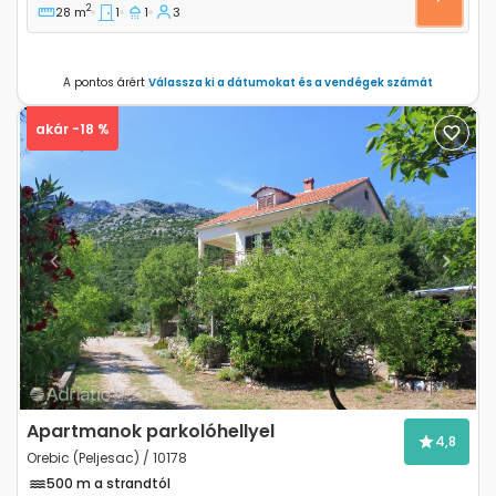
2
28 m
1
1
3
A pontos árért
Válassza ki a dátumokat és a vendégek számát
akár -18 %
Previous
Next
Apartmanok parkolóhellyel
4,8
Orebic (Peljesac) / 10178
500 m a strandtól