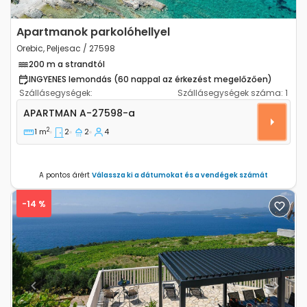
Apartmanok parkolóhellyel
Orebic, Peljesac / 27598
200 m a strandtól
INGYENES lemondás (60 nappal az érkezést megelőzően)
Szállásegységek:
Szállásegységek száma:
1
Kétszobás apartman Orebic (Peljesac) A-27598-a
APARTMAN
A-27598-a
2
1 m
2
2
4
A pontos árért
Válassza ki a dátumokat és a vendégek számát
-14 %
Previous
Next