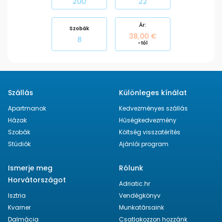
200
22
Ezenkívül Orebić nagyon vonzó hely a sok kis templom, kolostor és
múzeum okán. A hely természeti szépségeit sem szabad figyelmen
kívül hagynunk, melyek közül a legjelentősebbek: a Sv. Ilija, Spila
Ár:
Nakovana és a "Pod Gospu" ciprus erdő.
Tudjon meg többet a
Szobák
38,00 €
Pelješac-i Riviéráról
.
8
-tól
Szállás
Különleges kínálat
Apartmanok
Kedvezményes szállás
Házak
Hűségkedvezmény
Szobák
Költség visszatérítés
Stúdiók
Ajánlói program
Ismerje meg
Rólunk
Horvátországot
Adriatic.hr
Isztria
Vendégkönyv
Kvarner
Munkatársaink
Dalmácia
Csatlakozzon hozzánk