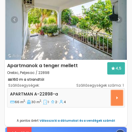
Previous
Next
Apartmanok a tenger mellett
4,5
Orebic, Peljesac / 22898
160 m a strandtól
Szállásegységek:
Szállásegységek száma:
1
Egyszobás apartman Orebic (Peljesac) A-22898-a
APARTMAN
A-22898-a
2
2
66 m
30 m
1
2
4
A pontos árért
Válassza ki a dátumokat és a vendégek számát