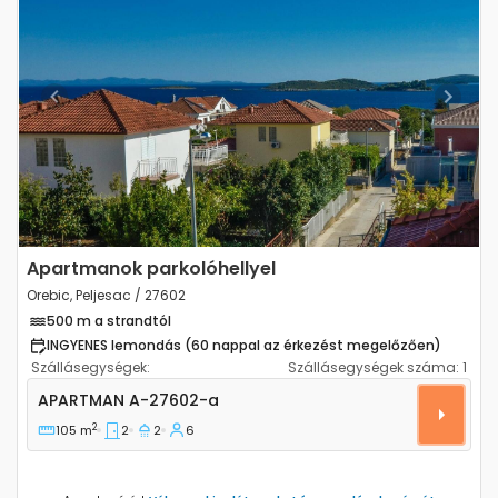
Previous
Next
Apartmanok parkolóhellyel
Orebic, Peljesac / 27602
500 m a strandtól
INGYENES lemondás (60 nappal az érkezést megelőzően)
Szállásegységek:
Szállásegységek száma:
1
Kétszobás apartman Orebic (Peljesac) A-27602-a
APARTMAN
A-27602-a
2
105 m
2
2
6