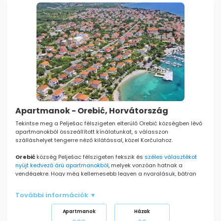
Apartmanok - Orebić, Horvátország
Tekintse meg a Pelješac félszigeten elterülő Orebić községben lévő
apartmanokból összeállított kínálatunkat, s válasszon
szálláshelyet tengerre néző kilátással, közel Korčulahoz.
Orebić
község Pelješac félszigeten fekszik és
széles választékot
nyújt kedvező árú apartmanokból
, melyek vonzóan hatnak a
vendégekre. Hogy még kellemesebb legyen a nyaralásuk, bátran
választhatnak a
tengerre néző apartmanokból összeállított széles
kínálatunkból
. Bőven válogathatnak olyan apartmanjaink közül, ahol
További információk ▼
szívesen látják a házikedvenceket, valamint a kavicsos strand
közelében fekvő szálláshelyek közül is.
Apartmanok
Házak