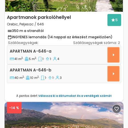
Apartmanok parkolóhellyel
5
Orebic, Peljesac / 646
350 m a strandtól
INGYENES lemondás (14 nappal az érkezést megelőzően)
Szállásegységek:
Szállásegységek száma:
2
Egyszobás apartman Orebic (Peljesac) A-646-a
APARTMAN
A-646-a
2
2
41 m
5 m
1
1
4
Apartman A-646-b
APARTMAN
A-646-b
2
2
40 m
10 m
1
1
3
A pontos árért
Válassza ki a dátumokat és a vendégek számát
-14 %