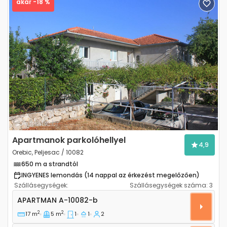
akár -18 %
Previous
Next
Apartmanok parkolóhellyel
4,9
Orebic, Peljesac / 10082
650 m a strandtól
INGYENES lemondás (14 nappal az érkezést megelőzően)
Szállásegységek:
Szállásegységek száma:
3
Egyszobás apartman Orebic (Peljesac) A-10082-b
APARTMAN
A-10082-b
2
2
17 m
5 m
1
1
2