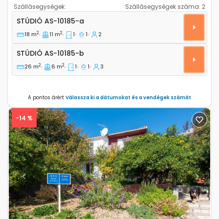
Szállásegységek:
Szállásegységek száma:
2
Stúdió apartman Orebic (Peljesac) AS-10185-a
STÚDIÓ
AS-10185-a
2
2
18 m
11 m
1
1
2
Stúdió AS-10185-b
STÚDIÓ
AS-10185-b
2
2
26 m
6 m
1
1
3
A pontos árért
Válassza ki a dátumokat és a vendégek számát
-14 %
Previous
Next