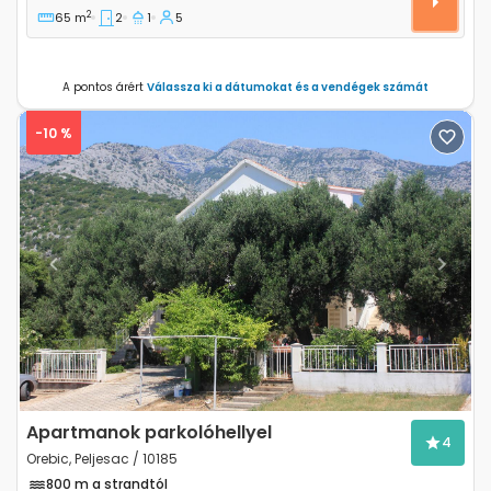
2
65 m
2
1
5
A pontos árért
Válassza ki a dátumokat és a vendégek számát
-10 %
Previous
Next
Apartmanok parkolóhellyel
4
Orebic, Peljesac / 10185
800 m a strandtól