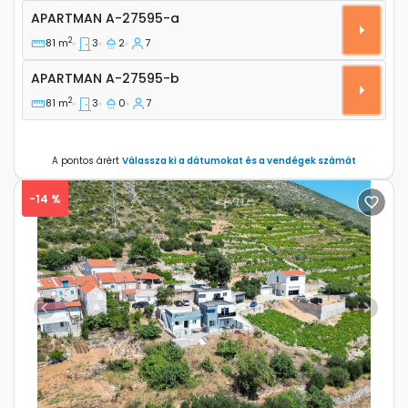
Háromszobás apartman Orebic (Peljesac) A-27595-
APARTMAN
A-27595-a
2
81 m
3
2
7
Apartman A-27595-b
APARTMAN
A-27595-b
2
81 m
3
0
7
A pontos árért
Válassza ki a dátumokat és a vendégek számát
-14 %
Previous
Next