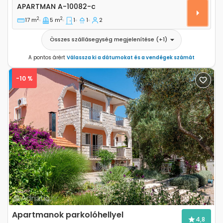
Apartman A-10082-c
APARTMAN
A-10082-c
2
2
17 m
5 m
1
1
2
Összes szállásegység megjelenítése
(+
1
)
A pontos árért
Válassza ki a dátumokat és a vendégek számát
-10 %
Previous
Next
Apartmanok parkolóhellyel
4,8