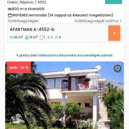
Orebic, Peljesac / 4552
600 m a strandtól
INGYENES lemondás (14 nappal az érkezést megelőzően)
Szállásegységek:
Szállásegységek száma:
1
Egyszobás apartman Orebic (Peljesac) A-4552-b
APARTMAN
A-4552-b
2
2
41 m
14 m
1
1
4
A pontos árért
Válassza ki a dátumokat és a vendégek számát
akár -16 %
Previous
Next