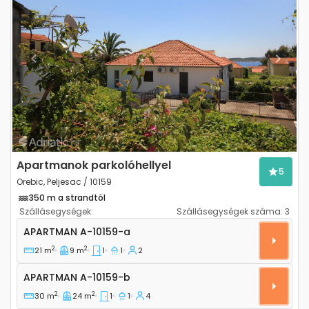
Previous
Next
Apartmanok parkolóhellyel
5
Orebic, Peljesac / 10159
350 m a strandtól
Szállásegységek:
Szállásegységek száma:
3
Egyszobás apartman Orebic (Peljesac) A-10159-a
APARTMAN
A-10159-a
2
2
21 m
9 m
1
1
2
Apartman A-10159-b
APARTMAN
A-10159-b
2
2
30 m
24 m
1
1
4