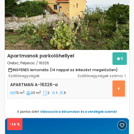
Previous
Next
Apartmanok parkolóhellyel
5
Orebic, Peljesac / 16326
INGYENES lemondás (14 nappal az érkezést megelőzően)
Szállásegységek:
Szállásegységek száma:
1
Kétszobás apartman Orebic (Peljesac) A-16326-a
APARTMAN
A-16326-a
2
2
72 m
20 m
2
1
6
A pontos árért
Válassza ki a dátumokat és a vendégek számát
-14 %