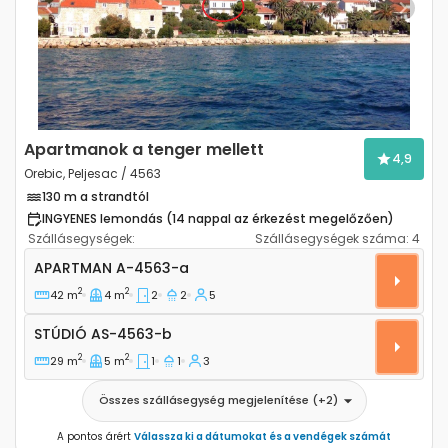
Previous
Next
Apartmanok a tenger mellett
4,9
Orebic, Peljesac / 4563
130 m a strandtól
INGYENES lemondás (14 nappal az érkezést megelőzően)
Szállásegységek:
Szállásegységek száma:
4
Kétszobás apartman Orebic (Peljesac) A-4563-a
APARTMAN
A-4563-a
2
2
42 m
4 m
2
2
5
Stúdió AS-4563-b
STÚDIÓ
AS-4563-b
2
2
29 m
5 m
1
1
3
Összes szállásegység megjelenítése
(+
2
)
A pontos árért
Válassza ki a dátumokat és a vendégek számát