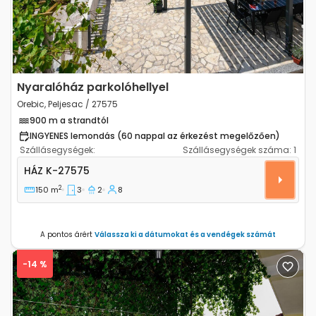
Nyaralóház parkolóhellyel
Orebic, Peljesac / 27575
900 m a strandtól
INGYENES lemondás (60 nappal az érkezést megelőzően)
Szállásegységek:
Szállásegységek száma:
1
Háromszobás ház Orebic (Peljesac) K-27575
HÁZ
K-27575
2
150 m
3
2
8
A pontos árért
Válassza ki a dátumokat és a vendégek számát
-14 %