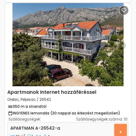
Previous
Next
Apartmanok Internet hozzáféréssel
Orebic, Peljesac / 26542
350 m a strandtól
INGYENES lemondás (30 nappal az érkezést megelőzően)
Szállásegységek:
Szállásegységek száma:
10
Egyszobás apartman Orebic (Peljesac) A-26542-a
APARTMAN
A-26542-a
2