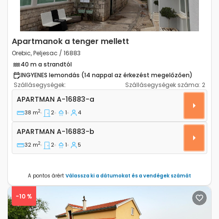
Apartmanok a tenger mellett
Orebic, Peljesac / 16883
40 m a strandtól
INGYENES lemondás (14 nappal az érkezést megelőzően)
Szállásegységek:
Szállásegységek száma:
2
Kétszobás apartman Orebic (Peljesac) A-16883-a
APARTMAN
A-16883-a
2
38 m
2
1
4
Apartman A-16883-b
APARTMAN
A-16883-b
2
32 m
2
1
5
A pontos árért
Válassza ki a dátumokat és a vendégek számát
-10 %