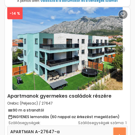
A pontos árért
Válassza ki a dátumokat és a vendégek számát
-14 %
Previous
Next
Apartmanok gyermekes családok részére
Orebic (Peljesac) / 27647
90 m a strandtól
INGYENES lemondás (60 nappal az érkezést megelőzően)
Szállásegységek:
Szállásegységek száma:
1
Kétszobás apartman Orebic (Peljesac) A-27647-a
APARTMAN
A-27647-a