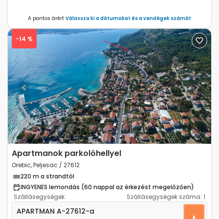
A pontos árért
Válassza ki a dátumokat és a vendégek számát
-14 %
Previous
Next
Apartmanok parkolóhellyel
Orebic, Peljesac / 27612
220 m a strandtól
INGYENES lemondás (60 nappal az érkezést megelőzően)
Szállásegységek:
Szállásegységek száma:
1
Egyszobás apartman Orebic (Peljesac) A-27612-a
APARTMAN
A-27612-a