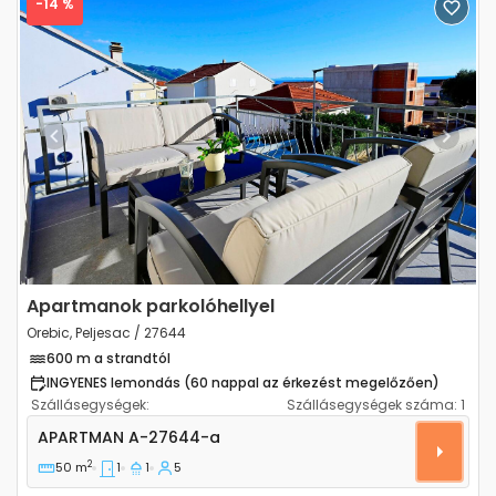
-14 %
Previous
Next
Apartmanok parkolóhellyel
Orebic, Peljesac / 27644
600 m a strandtól
INGYENES lemondás (60 nappal az érkezést megelőzően)
Szállásegységek:
Szállásegységek száma:
1
Egyszobás apartman Orebic (Peljesac) A-27644-a
APARTMAN
A-27644-a
2
50 m
1
1
5