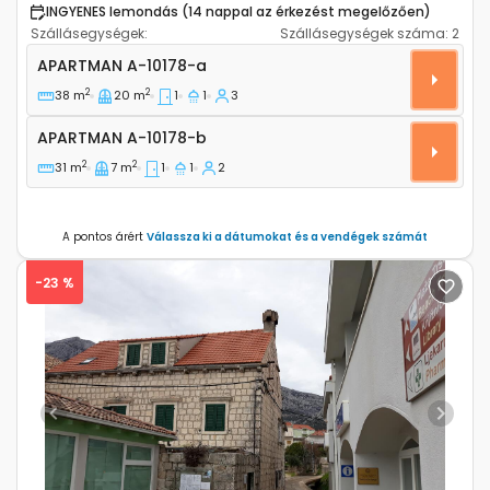
INGYENES lemondás (14 nappal az érkezést megelőzően)
Szállásegységek:
Szállásegységek száma:
2
Egyszobás apartman Orebic (Peljesac) A-10178-a
APARTMAN
A-10178-a
2
2
38 m
20 m
1
1
3
Apartman A-10178-b
APARTMAN
A-10178-b
2
2
31 m
7 m
1
1
2
A pontos árért
Válassza ki a dátumokat és a vendégek számát
-23 %
Previous
Next