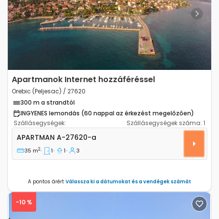
Previous
Next
Apartmanok Internet hozzáféréssel
Orebic (Peljesac) / 27620
300 m a strandtól
INGYENES lemondás (60 nappal az érkezést megelőzően)
Szállásegységek:
Szállásegységek száma:
1
Egyszobás apartman Orebic (Peljesac) A-27620-a
APARTMAN
A-27620-a
2
35 m
1
1
3
A pontos árért
Válassza ki a dátumokat és a vendégek számát
-10 %