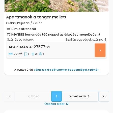
Apartmanok a tenger mellett
Orebic, Peljesac / 27577
10 m a strandtól
INGYENES lemondás (60 nappal az érkezést megelőzően)
Szállásegységek:
Szállásegységek száma:
1
Háromszobás apartman Orebic (Peljesac) A-27577-
APARTMAN
A-27577-a
2
100 m
3
2
6
A pontos árért
Válassza ki a dátumokat és a vendégek számát
Előző
1
Következő
Összes oldal
:
12