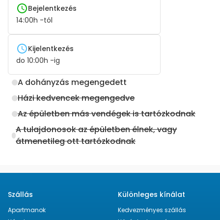
Bejelentkezés
14:00
h -tól
Kijelentkezés
do
10:00
h -ig
A dohányzás megengedett
Házi kedvencek megengedve
Az épületben más vendégek is tartózkodnak
A tulajdonosok az épületben élnek, vagy
átmenetileg ott tartózkodnak
Szállás
Különleges kínálat
Apartmanok
Kedvezményes szállás