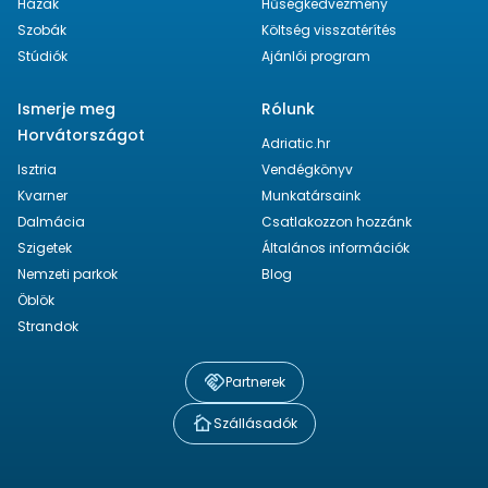
Házak
Hűségkedvezmény
Szobák
Költség visszatérítés
Stúdiók
Ajánlói program
Ismerje meg
Rólunk
Horvátországot
Adriatic.hr
Isztria
Vendégkönyv
Kvarner
Munkatársaink
Dalmácia
Csatlakozzon hozzánk
Szigetek
Általános információk
Nemzeti parkok
Blog
Öblök
Strandok
Partnerek
Szállásadók