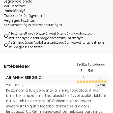
Légkondicíonáló
WiFi Internet
Parkolóhely
*
Törölközők és ágynemű
Végleges tisztítás
*
Az elérhetőség ellenőrzése szükséges
A feltüntetett árak éjszakánként értendők a kiválasztott
szálláshelyen a fent megadott számú személyre.
Az ár magában foglalja a tartózkodási illetéket is, így azt nem
szükséges külön fizetni
Szállás
Tulajdonos
Értékelések
4.7
5.0
ARIANNA BERGINC
5
5
2026. 07. 19.
K-660
Köszönöm a tulajdonosnak a meleg fogadtatást. Már
ismertük a házat, mert körülbelül tíz évvel ezelőtt laktunk
ott. Voltak fejlesztések, különösen a külső részen –
elvégre itt töltjük a legtöbb időnket, és a kilátás
lenyűgöző! Ui.: Két megjegyzést tennék azonban: nincs