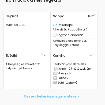
Információk a helyiségekről
2
Bejárat
Nappali
16 m
Külön bejárat
1 x Kanapé
Ágy
A helyiség kapacitása
:
1
Légkondiciánálás
Van légkondicionáló
A helyiség összekötött
:
Helyiséggel
Terasz
2
2
Ebédlő
6 m
Konyha
5 m
A helyiség összekötött
:
Szabványos felszerelés
Helyiséggel
Terasz
Kombinált hűtőszekrény
Kombinált hűtőszekrény rendelkezésr
Mosogató
mosógatóval rendelkezik
Tűzhely
Tűzhellyel rendelkezik
Sütő (tűzhely)
Sütővel rendelkezik
Összes helyiség megjelenítése