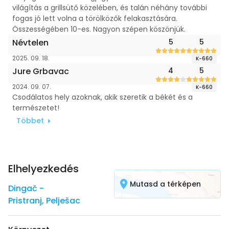
világítás a grillsütő közelében, és talán néhány további
fogas jó lett volna a törölközők felakasztására.
Összességében 10-es. Nagyon szépen köszönjük.
Névtelen
5
5
2025. 09. 18.
K-660
Jure Grbavac
4
5
2024. 09. 07.
K-660
Csodálatos hely azoknak, akik szeretik a békét és a
természetet!
Többet
Elhelyezkedés
Mutasd a térképen
Dingač -
Pristranj
,
Pelješac