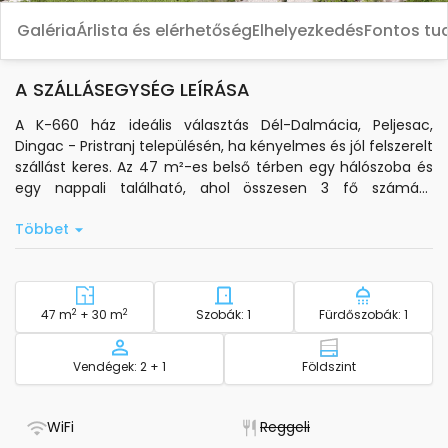
Galéria
Árlista és elérhetőség
Elhelyezkedés
Fontos tu
A SZÁLLÁSEGYSÉG LEÍRÁSA
A K-660 ház ideális választás Dél-Dalmácia, Peljesac,
Dingac - Pristranj településén, ha kényelmes és jól felszerelt
szállást keres. Az 47 m²-es belső térben egy hálószoba és
egy nappali található, ahol összesen 3 fő számára
biztosított ágy. A légkondicionálás mind a hálószobában,
Többet
mind a nappaliban elérhető, és az ár tartalmazza.
A ház saját, 30 m²-es teraszáról tengeri kilátás nyílik, amely
tökéletes helyszín a pihenéshez. A vendégek számára
standard wi-fi, műholdas TV, mosógép, vasaló,
2
Terület - szállás
2
Hálószobák száma - szállás
Fürdőszobá
47 m
+ 30 m
Szobák: 1
Fürdőszobák: 1
vasalódeszka, hajszárító, ágynemű, fürdőszobai törölközők
és piperecikkek is rendelkezésre állnak. A konyha alapvető
Kapacitás
Emelet - szállá
Vendégek: 2 + 1
Földszint
konyhai eszközökkel, elektromos vízforralóval és
kávéfőzővel felszerelt. A házhoz saját parkoló tartozik,
valamint jakuzzi is igénybe vehető.
- Van WiFi
- Nem elérhető
WiFi
Reggeli