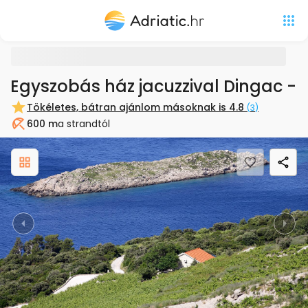
Egyszobás ház jacuzzival Dingac - P
Tökéletes, bátran ajánlom másoknak is
4.8
(
3
)
600 m
a strandtól
Strand
Previous
Nex