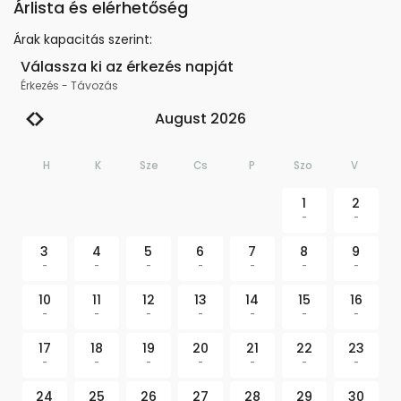
Árlista és elérhetőség
Árak kapacitás szerint
:
Válassza ki az érkezés napját
Érkezés
-
Távozás
August 2026
H
K
Sze
Cs
P
Szo
V
1
2
-
-
3
4
5
6
7
8
9
-
-
-
-
-
-
-
10
11
12
13
14
15
16
-
-
-
-
-
-
-
17
18
19
20
21
22
23
-
-
-
-
-
-
-
24
25
26
27
28
29
30