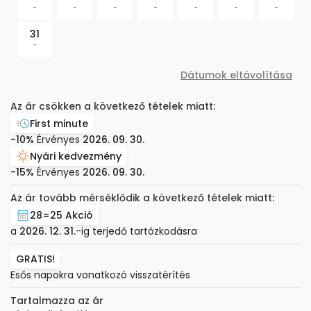
-
-
-
-
-
-
-
31
-
Dátumok eltávolítása
Az ár csökken a következő tételek miatt:
First minute
-10%
Érvényes
2026. 09. 30.
Nyári kedvezmény
-15%
Érvényes
2026. 09. 30.
Az ár tovább mérséklődik a következő tételek miatt:
28=25 Akció
a
2026. 12. 31.
-ig terjedő tartózkodásra
GRATIS!
Esős napokra vonatkozó visszatérítés
Tartalmazza az ár