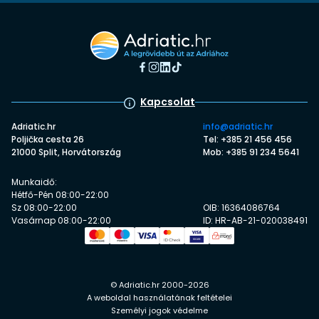
Kapcsolat
Adriatic.hr
info@adriatic.hr
Poljička cesta 26
Tel: +385 21 456 456
21000 Split, Horvátország
Mob: +385 91 234 5641
Munkaidő:
Hétfő-Pén 08:00-22:00
Sz 08:00-22:00
OIB: 16364086764
Vasárnap 08:00-22:00
ID: HR-AB-21-020038491
© Adriatic.hr 2000-2026
A weboldal használatának feltételei
Személyi jogok védelme