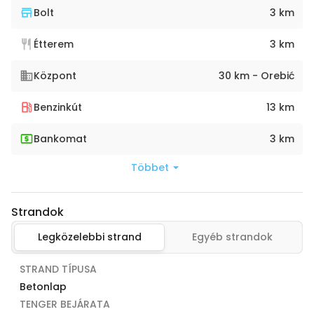
Bolt
3 km
Étterem
3 km
Központ
30 km - Orebić
Benzinkút
13 km
Bankomat
3 km
Többet
Strandok
Legközelebbi strand
Egyéb strandok
STRAND TÍPUSA
Betonlap
TENGER BEJÁRATA