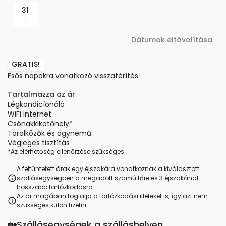
31
-
Dátumok eltávolítása
GRATIS!
Esős napokra vonatkozó visszatérítés
Tartalmazza az ár
Légkondicíonáló
WiFi Internet
Csónakkikötőhely
*
Törölközők és ágynemű
Végleges tisztítás
*
Az elérhetőség ellenőrzése szükséges
A feltüntetett árak egy éjszakára vonatkoznak a kiválasztott
szállásegységben a megadott számú főre és 3 éjszakánál
hosszabb tartózkodásra.
Az ár magában foglalja a tartózkodási illetéket is, így azt nem
szükséges külön fizetni
🏡
Szállásegységek a szálláshelyen