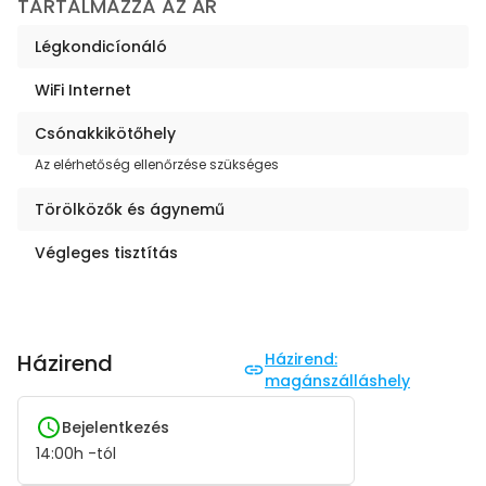
TARTALMAZZA AZ ÁR
Légkondicíonáló
WiFi Internet
Csónakkikötőhely
Az elérhetőség ellenőrzése szükséges
Törölközők és ágynemű
Végleges tisztítás
Házirend
Házirend:
magánszálláshely
Bejelentkezés
14:00
h -tól