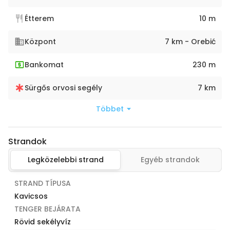
Étterem
10 m
Központ
7 km - Orebić
Bankomat
230 m
Sürgős orvosi segély
7 km
Többet
Strandok
Legközelebbi strand
Egyéb strandok
STRAND TÍPUSA
Kavicsos
TENGER BEJÁRATA
Rövid sekélyvíz