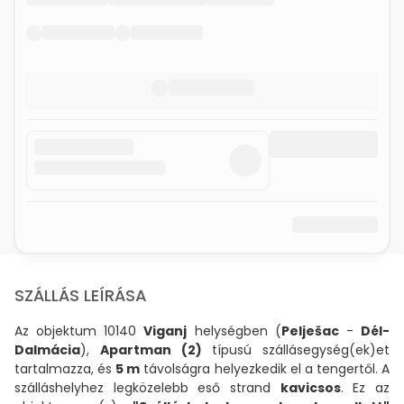
SZÁLLÁS LEÍRÁSA
Az objektum 10140
Viganj
helységben (
Pelješac
-
Dél-
Dalmácia
),
Apartman (2)
típusú szállásegység(ek)et
tartalmazza, és
5 m
távolságra helyezkedik el a tengertől. A
szálláshelyhez legközelebb eső strand
kavicsos
. Ez az