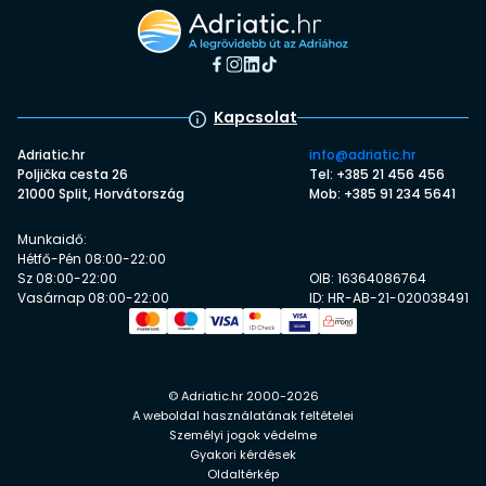
Kapcsolat
Adriatic.hr
info@adriatic.hr
Poljička cesta 26
Tel: +385 21 456 456
21000 Split, Horvátország
Mob: +385 91 234 5641
Munkaidő:
Hétfő-Pén 08:00-22:00
Sz 08:00-22:00
OIB: 16364086764
Vasárnap 08:00-22:00
ID: HR-AB-21-020038491
© Adriatic.hr 2000-2026
A weboldal használatának feltételei
Személyi jogok védelme
Gyakori kérdések
Oldaltérkép