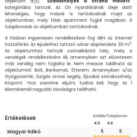
objektum a(z)
"Szálláshelyek a strand mellett"
kategóriába tartozik. Az Ön nyaralásának ideje alatt
lehetséges, hogy mások is tartózkodnak majd az
objektumban, mely több apartmant foglal magában. A
tulajdonosok az objektumban tartózkodnak.
A házban ingyenesen rendelkezésre fog állni az internet
2
hozzáférés. Az épülethez tartozó udvar alapterülete 20 m
.
Az objektumhoz tartozik csónakkikötő hely, mely a
vendégek rendelkezésére áll, amennyiben azt előzetesen
más vendég nem foglalta le. Nem messze található az
objektumtól: Bolt, Bankomat, Étterem. Amennyiben a/az
Gyógyszertár, Sürgős orvosi segély, Éjszakai szórakozóhely,
Központ -hoz szeretne eljutni, tudnia kell, hogy az 1
kilométernél nagyobb távolságra található.
Szállás
Tulajdonos
Értékelések
4.5
4.8
Magyar Ildikó
5
5