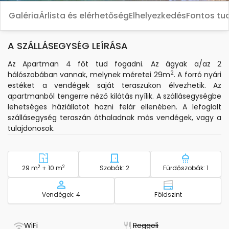
Galéria
Árlista és elérhetőség
Elhelyezkedés
Fontos tu
A SZÁLLÁSEGYSÉG LEÍRÁSA
Az Apartman 4 főt tud fogadni. Az ágyak a/az 2
2
hálószobában vannak, melynek méretei 29m
. A forró nyári
estéket a vendégek saját teraszukon élvezhetik. Az
apartmanból tengerre néző kilátás nyílik. A szállásegységbe
lehetséges háziállatot hozni felár ellenében. A lefoglalt
szállásegység teraszán áthaladnak más vendégek, vagy a
tulajdonosok.
2
Terület - szállás
2
Hálószobák száma - szállás
Fürdőszobá
29 m
+ 10 m
Szobák: 2
Fürdőszobák: 1
Kapacitás
Emelet - szállá
Vendégek: 4
Földszint
- Van WiFi
- Nem elérhető
WiFi
Reggeli