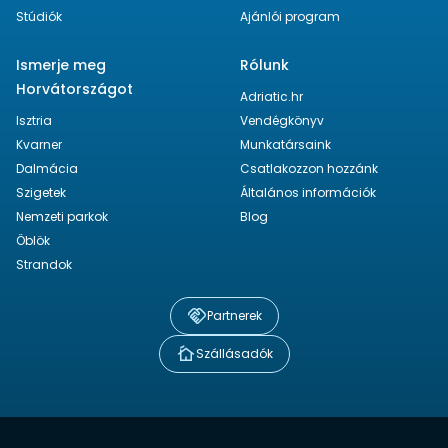
Stúdiók
Ajánlói program
Ismerje meg
Rólunk
Horvátországot
Adriatic.hr
Isztria
Vendégkönyv
Kvarner
Munkatársaink
Dalmácia
Csatlakozzon hozzánk
Szigetek
Általános információk
Nemzeti parkok
Blog
Öblök
Strandok
Partnerek
Szállásadók