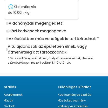
Kijelentkezés
do
10:00
h -ig
A dohányzás megengedett
Házi kedvencek megengedve
Az épületben más vendégek is tartózkodnak *
A tulajdonosok az épületben élnek, vagy
átmenetileg ott tartózkodnak
* Más szállásegységekben, melyek részei lehetnek, de nem
szükségképpen részei irodánk kínálatának.
Szállás
Különleges kínálat
Apartmanok
Kedvezményes szállás
Házak
Hűségkedvezmény
Szobák
Költség visszatérítés