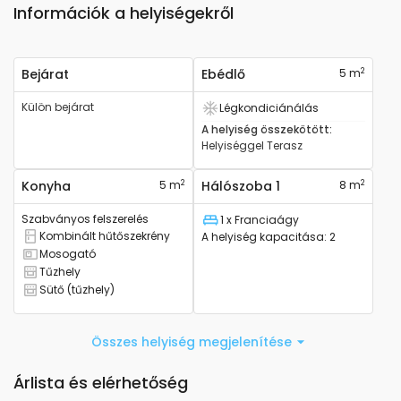
Információk a helyiségekről
2
Bejárat
Ebédlő
5 m
Külön bejárat
Légkondiciánálás
Van légkondicionáló
A helyiség összekötött
:
Helyiséggel
Terasz
2
2
Konyha
5 m
Hálószoba 1
8 m
Szabványos felszerelés
1 x Franciaágy
Ágy
Kombinált hűtőszekrény
A helyiség kapacitása
:
2
Kombinált hűtőszekrény rendelkezésre áll
Mosogató
mosógatóval rendelkezik
Tűzhely
Tűzhellyel rendelkezik
Sütő (tűzhely)
Sütővel rendelkezik
Összes helyiség megjelenítése
Árlista és elérhetőség