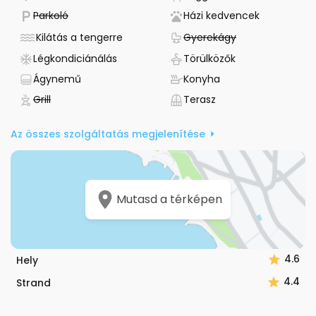
- Nem elérhető
- Pet friend
Parkoló
Házi kedvencek
- Szállás - kilátás a tengerre
- Nem elérhető
Kilátás a tengerre
Gyerekágy
- Van légkondicionáló
- Törölköző bizto
Légkondiciánálás
Törülközők
- Ágynemű biztosított
- Van konyha
Ágynemű
Konyha
- Nem elérhető
- Terasz
Grill
Terasz
Az összes szolgáltatás megjelenítése
Mutasd a térképen
4.6
Hely
4.4
Strand