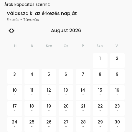
Árak kapacitás szerint
:
Válassza ki az érkezés napját
Érkezés
-
Távozás
August 2026
H
K
Sze
Cs
P
Szo
V
1
2
-
-
3
4
5
6
7
8
9
-
-
-
-
-
-
-
10
11
12
13
14
15
16
-
-
-
-
-
-
-
17
18
19
20
21
22
23
-
-
-
-
-
-
-
24
25
26
27
28
29
30
-
-
-
-
-
-
-