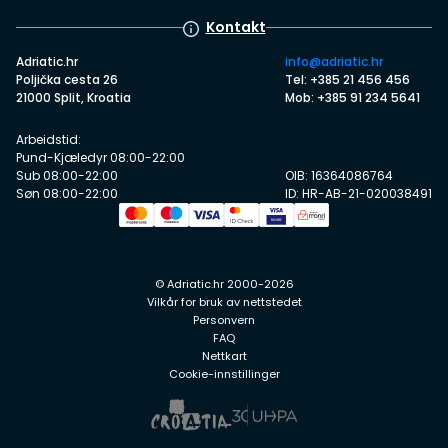
Kontakt
Adriatic.hr
info@adriatic.hr
Poljička cesta 26
Tel: +385 21 456 456
21000 Split, Kroatia
Mob: +385 91 234 5641
Arbeidstid:
Pund-Kjæledyr 08:00-22:00
Sub 08:00-22:00
OIB: 16364086764
Søn 08:00-22:00
ID: HR-AB-21-020038491
© Adriatic.hr 2000-2026
Vilkår for bruk av nettstedet
Personvern
FAQ
Nettkart
Cookie-innstillinger