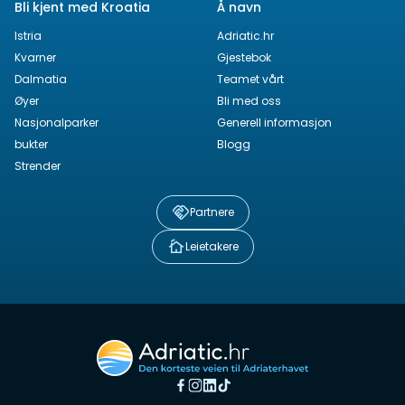
Bli kjent med Kroatia
Å navn
Istria
Adriatic.hr
Kvarner
Gjestebok
Dalmatia
Teamet vårt
Øyer
Bli med oss
Nasjonalparker
Generell informasjon
bukter
Blogg
Strender
Partnere
Leietakere