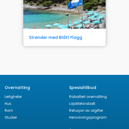
Strender med Blått Flagg
Overnatting
Spesialtilbud
Leiligheter
Rabattert overnatting
Hus
Lojalitetsrabatt
Rom
Refusjon av utgifter
Studier
Henvisningsprogram