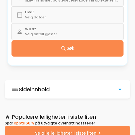
Skriv inn navnet på stedet eller koden til objektet/enheten
Hva?
Velg datoer
WHO?
Velg antall gjester
Søk
Sideinnhold
🔥 Populære leiligheter i siste liten
Spar
opptil 60 %
på utvalgte overnattingssteder
Se alle leiligheter i siste liten