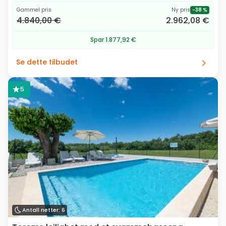
Gammel pris
Ny pris
-38 %
4.840,00 €
2.962,08 €
Spar 1.877,92 €
Se dette tilbudet
5
Antall netter: 6