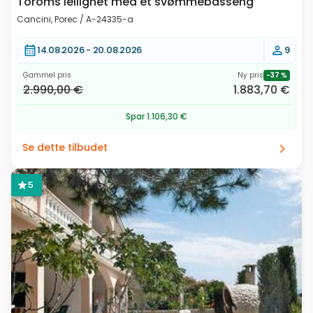
Toroms leilighet med et svømmebasseng
Cancini, Porec / A-24335-a
14.08.2026 -
20.08.2026
9
Gammel pris
Ny pris
-37 %
2.990,00 €
1.883,70 €
Spar 1.106,30 €
Se dette tilbudet
5