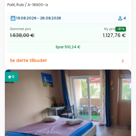
Palit, Rab / A-18900-a
19.08.2026 -
26.08.2026
4
Gammel pris
Ny pris
-31 %
1.638,00 €
1.127,76 €
Spar 510,24 €
Se dette tilbudet
5