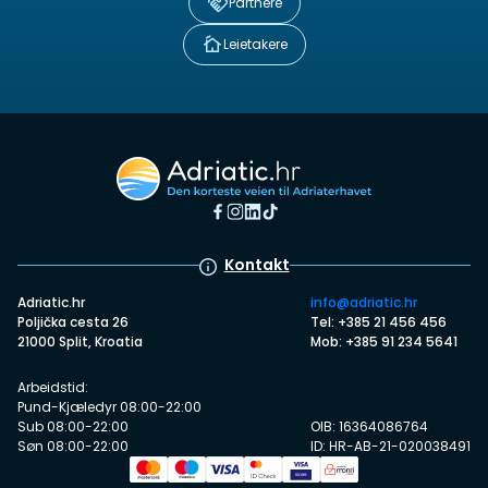
Partnere
Leietakere
Kontakt
Adriatic.hr
info@adriatic.hr
Poljička cesta 26
Tel: +385 21 456 456
21000 Split, Kroatia
Mob: +385 91 234 5641
Arbeidstid:
Pund-Kjæledyr 08:00-22:00
Sub 08:00-22:00
OIB: 16364086764
Søn 08:00-22:00
ID: HR-AB-21-020038491