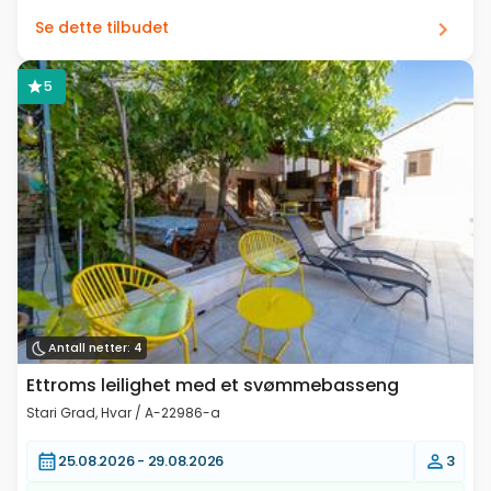
Se dette tilbudet
5
Antall netter: 4
Ettroms leilighet med et svømmebasseng
Stari Grad, Hvar / A-22986-a
25.08.2026 -
29.08.2026
3