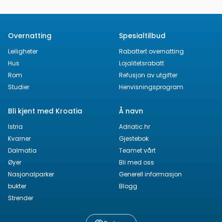
Overnatting
Spesialtilbud
Leiligheter
Rabattert overnatting
Hus
Lojalitetsrabatt
Rom
Refusjon av utgifter
Studier
Henvisningsprogram
Bli kjent med Kroatia
Å navn
Istria
Adriatic.hr
Kvarner
Gjestebok
Dalmatia
Teamet vårt
Øyer
Bli med oss
Nasjonalparker
Generell informasjon
bukter
Blogg
Strender