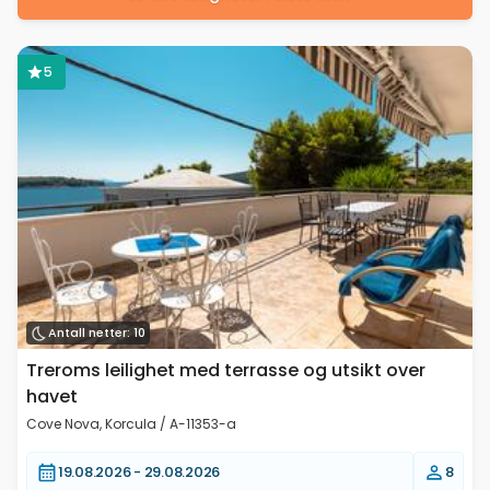
5
Antall netter: 10
Treroms leilighet med terrasse og utsikt over
havet
Cove Nova, Korcula / A-11353-a
19.08.2026 -
29.08.2026
8