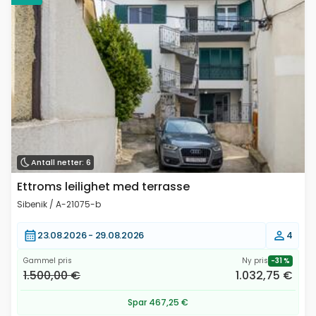
Antall netter: 6
Ettroms leilighet med terrasse
Sibenik / A-21075-b
23.08.2026 -
29.08.2026
4
Gammel pris
Ny pris
-31 %
1.500,00 €
1.032,75 €
Spar 467,25 €