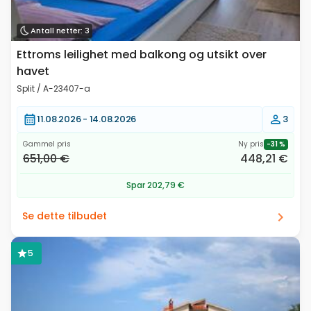
Antall netter: 3
Ettroms leilighet med balkong og utsikt over
havet
Split / A-23407-a
11.08.2026 -
14.08.2026
3
Gammel pris
Ny pris
-31 %
651,00 €
448,21 €
Spar 202,79 €
Se dette tilbudet
5