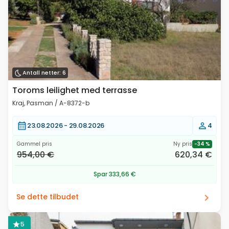
Antall netter: 6
Toroms leilighet med terrasse
Kraj, Pasman / A-8372-b
23.08.2026 -
29.08.2026
4
Gammel pris
Ny pris
-34 %
954,00 €
620,34 €
Spar 333,66 €
Se dette tilbudet
5