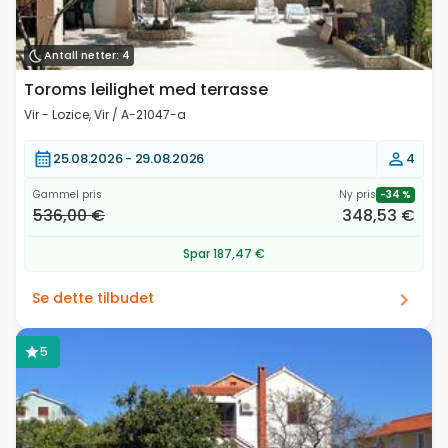
Antall netter: 4
Toroms leilighet med terrasse
Vir - Lozice, Vir / A-21047-a
25.08.2026 -
29.08.2026
4
Gammel pris
Ny pris
-34 %
536,00 €
348,53 €
Spar 187,47 €
Se dette tilbudet
5