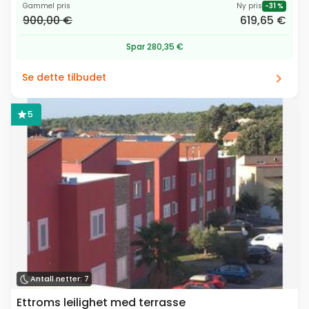
Gammel pris
Ny pris
-31 %
900,00 €
619,65 €
Spar 280,35 €
Se dette tilbudet
5
Antall netter: 7
Ettroms leilighet med terrasse