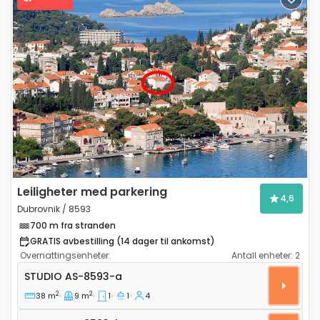
Previous
Next
Leiligheter med parkering
4,6
Dubrovnik / 8593
700 m fra stranden
GRATIS avbestilling (14 dager til ankomst)
Overnattingsenheter:
Antall enheter:
2
Leilighet studio Dubrovnik AS-8593-a
STUDIO
AS-8593-a
2
2
38 m
9 m
1
1
4
Studio AS-8593-b