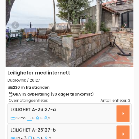
Previous
Next
Leiligheter med internett
Dubrovnik / 26127
230 m fra stranden
GRATIS avbestilling (30 dager til ankomst)
Overnattingsenheter:
Antall enheter:
3
Ettroms leilighet Dubrovnik A-26127-a
LEILIGHET
A-26127-a
2
37 m
1
1
2
Leilighet A-26127-b
LEILIGHET
A-26127-b
2
40 m
1
1
2