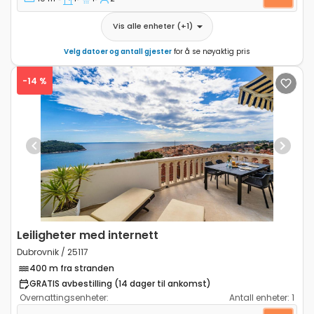
Vis alle enheter
(+
1
)
Velg datoer og antall gjester
for å se nøyaktig pris
-14 %
Previous
Next
Leiligheter med internett
Dubrovnik / 25117
400 m fra stranden
GRATIS avbestilling (14 dager til ankomst)
Overnattingsenheter:
Antall enheter:
1
Toroms leilighet Dubrovnik A-25117-a