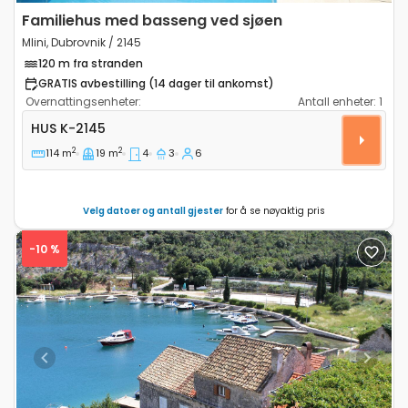
Familiehus med basseng ved sjøen
Mlini, Dubrovnik / 2145
120 m fra stranden
GRATIS avbestilling (14 dager til ankomst)
Overnattingsenheter:
Antall enheter:
1
Fireroms hus Mlini, Dubrovnik K-2145
HUS
K-2145
2
2
114 m
19 m
4
3
6
Velg datoer og antall gjester
for å se nøyaktig pris
-10 %
Previous
Next