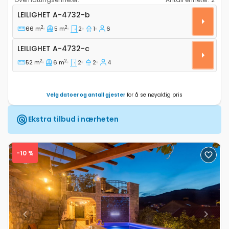
Toroms leilighet Dubrovnik A-4732-b
LEILIGHET
A-4732-b
2
2
66 m
5 m
2
1
6
Leilighet A-4732-c
LEILIGHET
A-4732-c
2
2
52 m
6 m
2
2
4
Velg datoer og antall gjester
for å se nøyaktig pris
Ekstra tilbud i nærheten
-10 %
Previous
Next