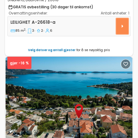
GRATIS avbestilling (30 dager til ankomst)
Overnattingsenheter:
Antall enheter:
1
Treroms leilighet Srebreno, Dubrovnik A-26618-a
LEILIGHET
A-26618-a
2
85 m
3
2
6
Velg datoer og antall gjester
for å se nøyaktig pris
gjør -16 %
Previous
Next