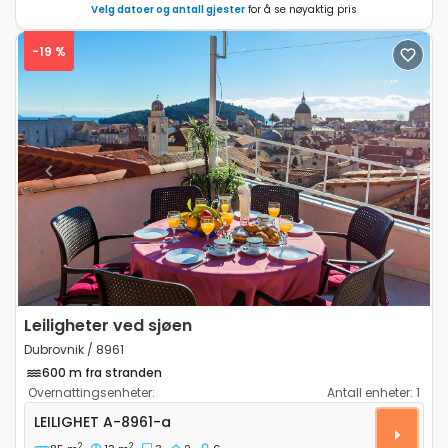
Velg datoer og antall gjester
for å se nøyaktig pris
-19 %
Previous
Next
Leiligheter ved sjøen
Dubrovnik / 8961
600 m fra stranden
Overnattingsenheter:
Antall enheter:
1
Treroms leilighet Dubrovnik A-8961-a
LEILIGHET
A-8961-a
2
2