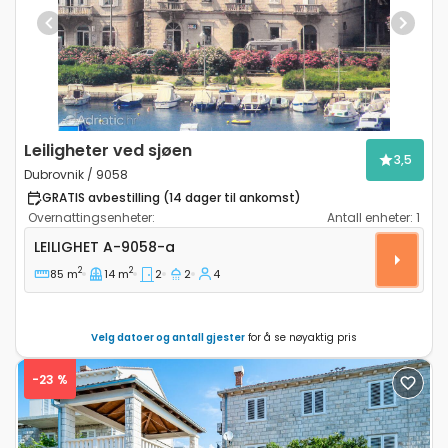
Previous
Next
Leiligheter ved sjøen
3,5
Dubrovnik / 9058
GRATIS avbestilling (14 dager til ankomst)
Overnattingsenheter:
Antall enheter:
1
Toroms leilighet Dubrovnik A-9058-a
LEILIGHET
A-9058-a
2
2
85 m
14 m
2
2
4
Velg datoer og antall gjester
for å se nøyaktig pris
-23 %