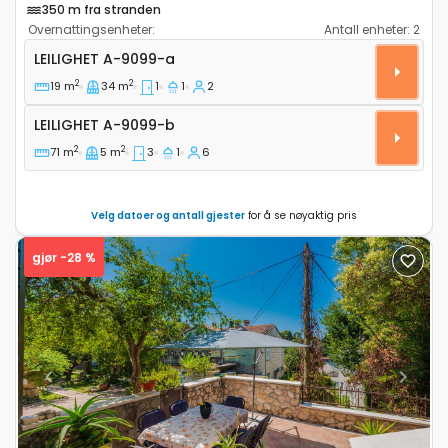
350 m fra stranden
Overnattingsenheter:
Antall enheter:
2
Ettroms leilighet Dubrovnik A-9099-a
LEILIGHET
A-9099-a
2
2
19 m
34 m
1
1
2
Leilighet A-9099-b
LEILIGHET
A-9099-b
2
2
71 m
5 m
3
1
6
Velg datoer og antall gjester
for å se nøyaktig pris
gjør -28 %
Previous
Next