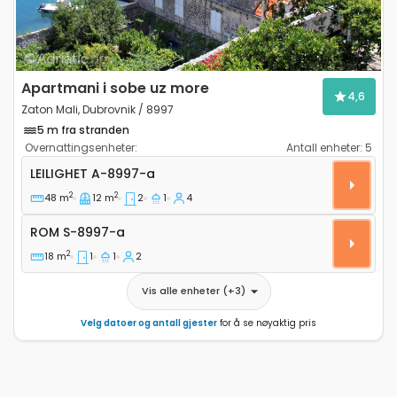
Apartmani i sobe uz more
4,6
Zaton Mali, Dubrovnik / 8997
5 m fra stranden
Overnattingsenheter:
Antall enheter:
5
Toroms leilighet Zaton Mali, Dubrovnik A-8997-a
LEILIGHET
A-8997-a
2
2
48 m
12 m
2
1
4
Rom S-8997-a
ROM
S-8997-a
2
18 m
1
1
2
Vis alle enheter
(+
3
)
Velg datoer og antall gjester
for å se nøyaktig pris