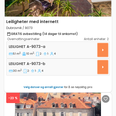
Leiligheter med internett
Dubrovnik / 9073
GRATIS avbestilling (14 dager til ankomst)
Overnattingsenheter:
Antall enheter:
2
Toroms leilighet Dubrovnik A-9073-a
LEILIGHET
A-9073-a
2
2
51 m
10 m
2
1
4
Leilighet A-9073-b
LEILIGHET
A-9073-b
2
30 m
2
1
4
Velg datoer og antall gjester
for å se nøyaktig pris
-23 %