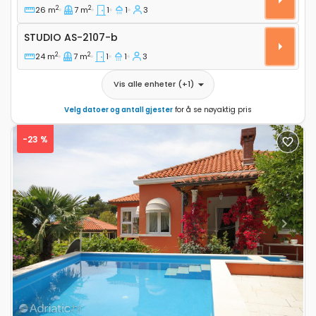
2
2
26 m
7 m
1
1
3
Studio AS-2107-b
STUDIO
AS-2107-b
2
2
24 m
7 m
1
1
3
Vis alle enheter
(+
1
)
Velg datoer og antall gjester
for å se nøyaktig pris
-23 %
Previous
Next