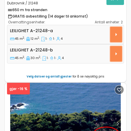
Dubrovnik / 21248
650 m fra stranden
GRATIS avbestilling (14 dager til ankomst)
Overnattingsenheter:
Antall enheter:
2
Ettroms leilighet Dubrovnik A-21248-a
LEILIGHET
A-21248-a
2
2
45 m
12 m
1
1
4
Leilighet A-21248-b
LEILIGHET
A-21248-b
2
2
45 m
30 m
1
1
4
Velg datoer og antall gjester
for å se nøyaktig pris
gjør -16 %
Previous
Next