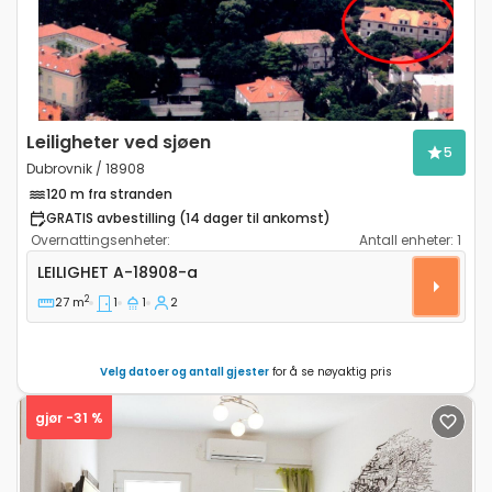
Leiligheter ved sjøen
5
Dubrovnik / 18908
120 m fra stranden
GRATIS avbestilling (14 dager til ankomst)
Overnattingsenheter:
Antall enheter:
1
Ettroms leilighet Dubrovnik A-18908-a
LEILIGHET
A-18908-a
2
27 m
1
1
2
Velg datoer og antall gjester
for å se nøyaktig pris
gjør -31 %