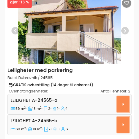
gjør -16 %
Previous
Next
Leiligheter med parkering
Buici, Dubrovnik / 24565
GRATIS avbestilling (14 dager til ankomst)
Overnattingsenheter:
Antall enheter:
2
Toroms leilighet Buici, Dubrovnik A-24565-a
LEILIGHET
A-24565-a
2
2
59 m
18 m
2
1
4
Leilighet A-24565-b
LEILIGHET
A-24565-b
2
2
63 m
18 m
2
1
6