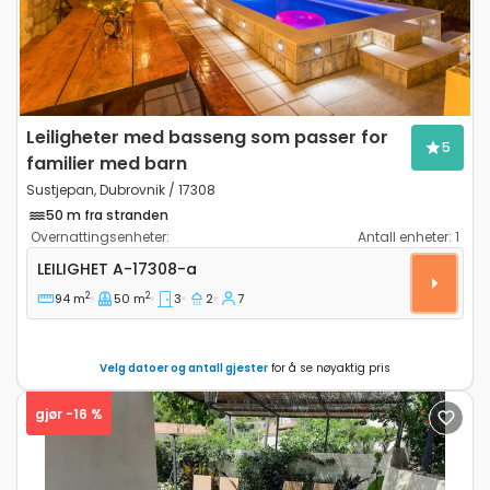
Leiligheter med basseng som passer for
5
familier med barn
Sustjepan, Dubrovnik / 17308
50 m fra stranden
Overnattingsenheter:
Antall enheter:
1
Treroms leilighet Sustjepan, Dubrovnik A-17308-a
LEILIGHET
A-17308-a
2
2
94 m
50 m
3
2
7
Velg datoer og antall gjester
for å se nøyaktig pris
gjør -16 %