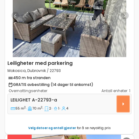
Previous
Next
Leiligheter med parkering
Mokosica, Dubrovnik / 22793
450 m fra stranden
GRATIS avbestilling (14 dager til ankomst)
Overnattingsenheter:
Antall enheter:
1
Toroms leilighet Mokosica, Dubrovnik A-22793-a
LEILIGHET
A-22793-a
2
2
55 m
70 m
2
1
4
Velg datoer og antall gjester
for å se nøyaktig pris