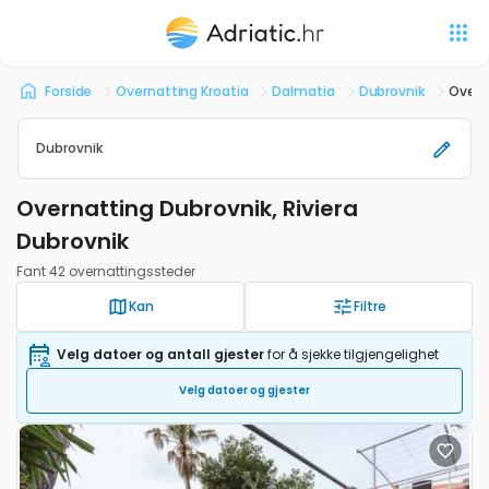
Forside
Overnatting Kroatia
Dalmatia
Dubrovnik
Overn
Dubrovnik
Overnatting Dubrovnik, Riviera
Dubrovnik
Fant 42 overnattingssteder
Kan
Filtre
Velg datoer og antall gjester
for å sjekke tilgjengelighet
Velg datoer og gjester