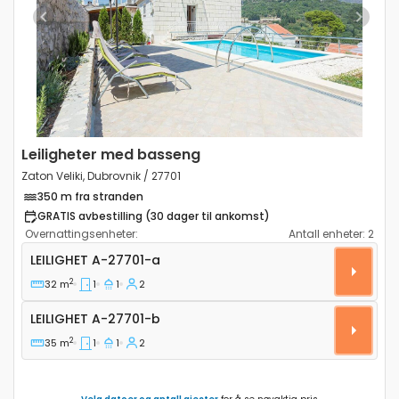
Previous
Next
Leiligheter med basseng
Zaton Veliki, Dubrovnik / 27701
350 m fra stranden
GRATIS avbestilling (30 dager til ankomst)
Overnattingsenheter:
Antall enheter:
2
Ettroms leilighet Zaton Veliki, Dubrovnik A-27701-a
LEILIGHET
A-27701-a
2
32 m
1
1
2
Leilighet A-27701-b
LEILIGHET
A-27701-b
2
35 m
1
1
2