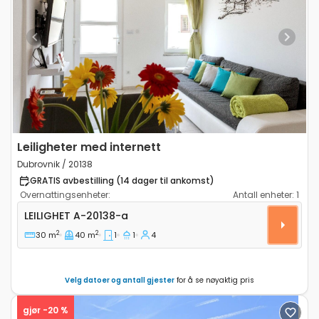
Previous
Next
Leiligheter med internett
Dubrovnik / 20138
GRATIS avbestilling (14 dager til ankomst)
Overnattingsenheter:
Antall enheter:
1
Ettroms leilighet Dubrovnik A-20138-a
LEILIGHET
A-20138-a
2
2
30 m
40 m
1
1
4
Velg datoer og antall gjester
for å se nøyaktig pris
gjør -20 %