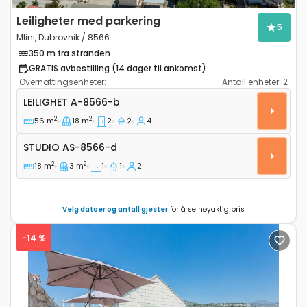
Leiligheter med parkering
5
Mlini, Dubrovnik / 8566
350 m fra stranden
GRATIS avbestilling (14 dager til ankomst)
Overnattingsenheter:
Antall enheter:
2
Toroms leilighet Mlini, Dubrovnik A-8566-b
LEILIGHET
A-8566-b
2
2
56 m
18 m
2
2
4
Studio AS-8566-d
STUDIO
AS-8566-d
2
2
18 m
3 m
1
1
2
Velg datoer og antall gjester
for å se nøyaktig pris
-14 %