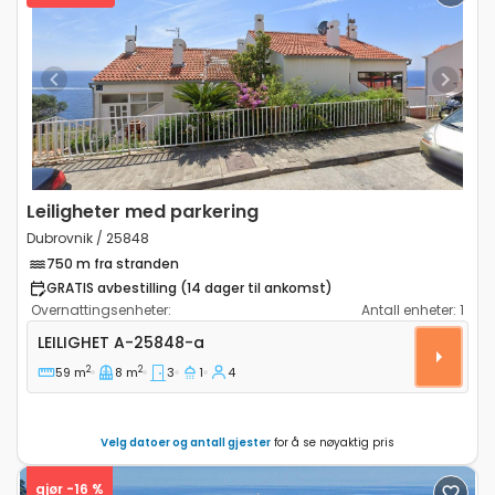
Previous
Next
Leiligheter med parkering
Dubrovnik / 25848
750 m fra stranden
GRATIS avbestilling (14 dager til ankomst)
Overnattingsenheter:
Antall enheter:
1
Treroms leilighet Dubrovnik A-25848-a
LEILIGHET
A-25848-a
2
2
59 m
8 m
3
1
4
Velg datoer og antall gjester
for å se nøyaktig pris
gjør -16 %