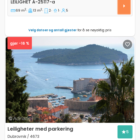
LEILIGHET
A-25117-a
2
2
69 m
13 m
2
1
5
Velg datoer og antall gjester
for å se nøyaktig pris
gjør -16 %
Previous
Next
Leiligheter med parkering
5
Dubrovnik / 4673