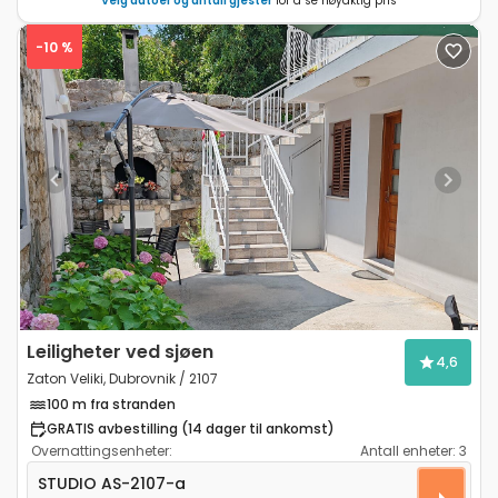
Velg datoer og antall gjester
for å se nøyaktig pris
-10 %
Previous
Next
Leiligheter ved sjøen
4,6
Zaton Veliki, Dubrovnik / 2107
100 m fra stranden
GRATIS avbestilling (14 dager til ankomst)
Overnattingsenheter:
Antall enheter:
3
Leilighet studio Zaton Veliki, Dubrovnik AS-2107-a
STUDIO
AS-2107-a