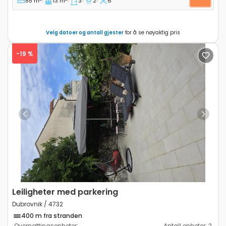
85 m
13 m
3
2
6
Velg datoer og antall gjester
for å se nøyaktig pris
-19 %
Previous
Next
Leiligheter med parkering
Dubrovnik / 4732
400 m fra stranden
Overnattingsenheter:
Antall enheter:
2