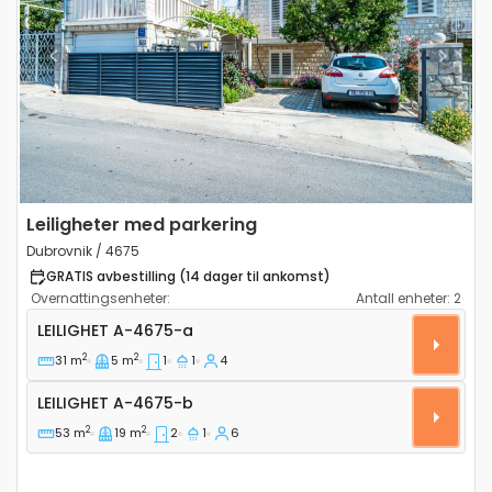
Previous
Next
Leiligheter med parkering
Dubrovnik / 4675
GRATIS avbestilling (14 dager til ankomst)
Overnattingsenheter:
Antall enheter:
2
Ettroms leilighet Dubrovnik A-4675-a
LEILIGHET
A-4675-a
2
2
31 m
5 m
1
1
4
Leilighet A-4675-b
LEILIGHET
A-4675-b
2
2
53 m
19 m
2
1
6