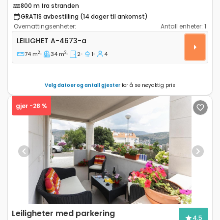
800 m fra stranden
GRATIS avbestilling (14 dager til ankomst)
Overnattingsenheter:
Antall enheter:
1
Toroms leilighet Dubrovnik A-4673-a
LEILIGHET
A-4673-a
2
2
74 m
34 m
2
1
4
Velg datoer og antall gjester
for å se nøyaktig pris
gjør -28 %
Previous
Next
Leiligheter med parkering
4,5