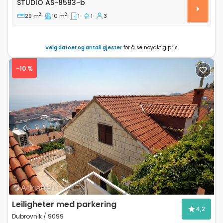
STUDIO
AS-8593-b
2
2
29 m
10 m
1
1
3
Velg datoer og antall gjester
for å se nøyaktig pris
-10 %
Previous
Next
Leiligheter med parkering
4,2
Dubrovnik / 9099