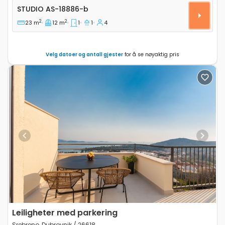
Leilighet studio Srebreno, Dubrovnik AS-18886-b
STUDIO
AS-18886-b
2
2
23 m
12 m
1
1
4
Velg datoer og antall gjester
for å se nøyaktig pris
Previous
Next
Leiligheter med parkering
Srebreno, Dubrovnik / 26618