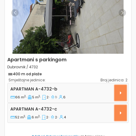
Previous
Next
Apartmani s parkingom
Dubrovnik / 4732
400 m od plaže
Smještajne jedinice:
Broj jedinica:
2
Dvosobni apartman Dubrovnik A-4732-b
APARTMAN
A-4732-b
2
2
66 m
5 m
2
1
6
Apartman A-4732-c
APARTMAN
A-4732-c
2
2
52 m
6 m
2
2
4