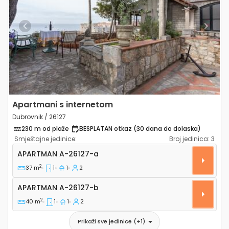
Previous
Next
Apartmani s internetom
Dubrovnik / 26127
230 m od plaže
BESPLATAN otkaz (30 dana do dolaska)
Smještajne jedinice:
Broj jedinica:
3
Jednosobni apartman Dubrovnik A-26127-a
APARTMAN
A-26127-a
2
37 m
1
1
2
Apartman A-26127-b
APARTMAN
A-26127-b
2
40 m
1
1
2
Prikaži sve jedinice
(+
1
)