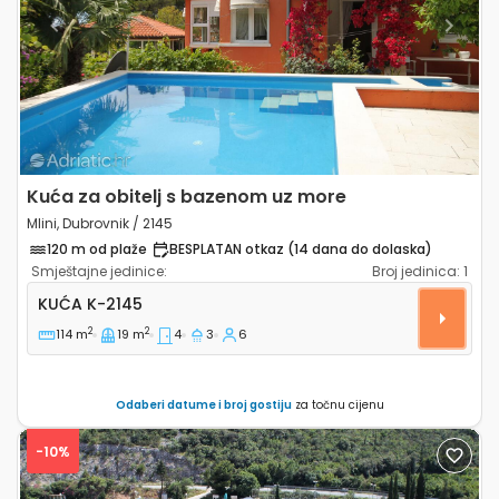
Previous
Next
Kuća za obitelj s bazenom uz more
Mlini, Dubrovnik / 2145
120 m od plaže
BESPLATAN otkaz (14 dana do dolaska)
Smještajne jedinice:
Broj jedinica:
1
Četverosobna kuća Mlini, Dubrovnik K-2145
KUĆA
K-2145
2
2
114 m
19 m
4
3
6
Odaberi datume i broj gostiju
za točnu cijenu
-10%