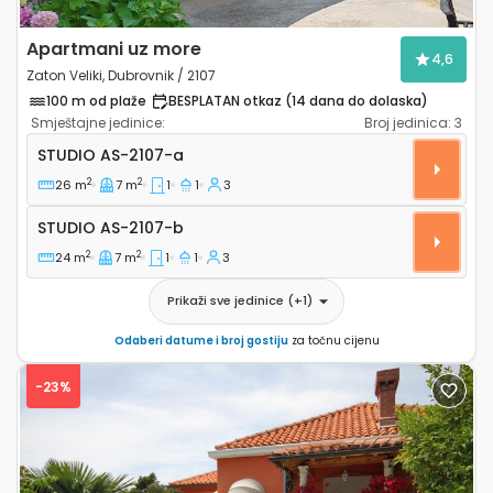
Apartmani uz more
4,6
Zaton Veliki, Dubrovnik / 2107
100 m od plaže
BESPLATAN otkaz (14 dana do dolaska)
Smještajne jedinice:
Broj jedinica:
3
Studio apartman Zaton Veliki, Dubrovnik AS-2107-a
STUDIO
AS-2107-a
2
2
26 m
7 m
1
1
3
Studio AS-2107-b
STUDIO
AS-2107-b
2
2
24 m
7 m
1
1
3
Prikaži sve jedinice
(+
1
)
Odaberi datume i broj gostiju
za točnu cijenu
-23%