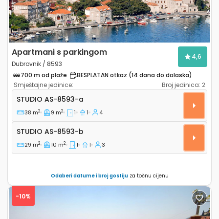
Apartmani s parkingom
4,6
Dubrovnik / 8593
700 m od plaže
BESPLATAN otkaz (14 dana do dolaska)
Smještajne jedinice:
Broj jedinica:
2
Studio apartman Dubrovnik AS-8593-a
STUDIO
AS-8593-a
2
2
38 m
9 m
1
1
4
Studio AS-8593-b
STUDIO
AS-8593-b
2
2
29 m
10 m
1
1
3
Odaberi datume i broj gostiju
za točnu cijenu
-10%