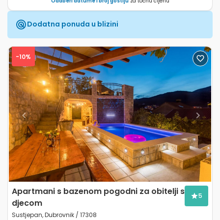
Odaberi datume i broj gostiju
za točnu cijenu
Dodatna ponuda u blizini
-10%
Previous
Next
Apartmani s bazenom pogodni za obitelji s
5
djecom
Sustjepan, Dubrovnik / 17308