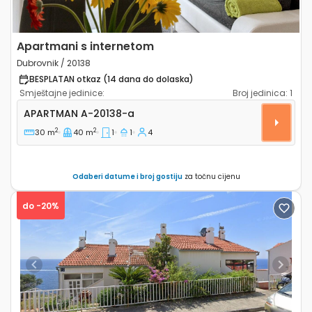
Apartmani s internetom
Dubrovnik / 20138
BESPLATAN otkaz (14 dana do dolaska)
Smještajne jedinice:
Broj jedinica:
1
Jednosobni apartman Dubrovnik A-20138-a
APARTMAN
A-20138-a
2
2
30 m
40 m
1
1
4
Odaberi datume i broj gostiju
za točnu cijenu
do -20%
Previous
Next