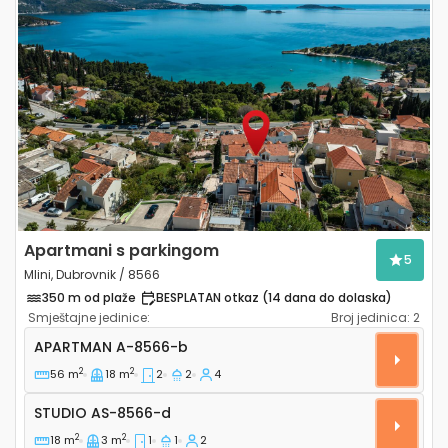
Previous
Next
Apartmani s parkingom
5
Mlini, Dubrovnik / 8566
350 m od plaže
BESPLATAN otkaz (14 dana do dolaska)
Smještajne jedinice:
Broj jedinica:
2
Dvosobni apartman Mlini, Dubrovnik A-8566-b
APARTMAN
A-8566-b
2
2
56 m
18 m
2
2
4
Studio AS-8566-d
STUDIO
AS-8566-d
2
2
18 m
3 m
1
1
2