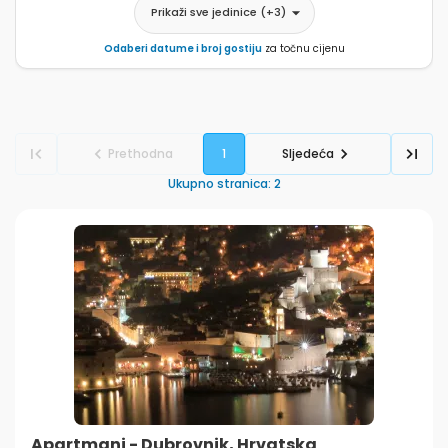
Prikaži sve jedinice
(+
3
)
Odaberi datume i broj gostiju
za točnu cijenu
Prethodna
1
Sljedeća
Ukupno stranica
:
2
Apartmani - Dubrovnik, Hrvatska