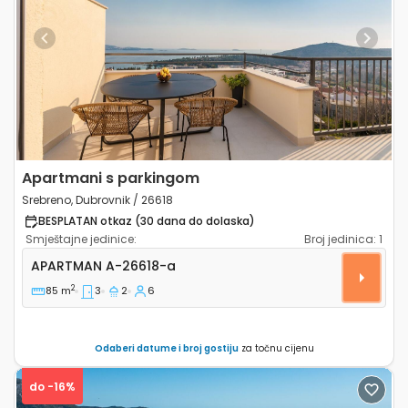
Previous
Next
Apartmani s parkingom
Srebreno, Dubrovnik / 26618
BESPLATAN otkaz (30 dana do dolaska)
Smještajne jedinice:
Broj jedinica:
1
Trosobni apartman Srebreno, Dubrovnik A-26618-a
APARTMAN
A-26618-a
2
85 m
3
2
6
Odaberi datume i broj gostiju
za točnu cijenu
do -16%