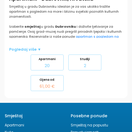
Smještaj u gradu Dubrovniku idealan je za vas ukoliko tražite
apartman s pogledom na more i blizinu svjetski poznatih kulturnih
znamenitosti.
Izaberite
smještaj
u gradu
Dubrovniku
i doživite ljetovanje za
pamćenje. Ovaj grad-muzej nudi pregršt prirodnih ljepota i kulturnih
spomenika. Rezervirajte iz naše ponude
apartman s pogledom na
more
i doživite spoj povijesti i suvremenosti.
Pogledaj više ▼
Dubrovnik je smješten na jugu Jadrana i smatra se jednim od
najznačajnijih turističkih destinacija Jadrana, ali i Hrvatske
Apartmani
Studiji
općenito. Ovaj grad-spomenik je pod UNESCO-vom zaštitom. Jedna
20
2
u nizu atrakcija, osim ljepote prirode koja ga okružuje, jest i pogled
na gradske zidine i tvrđavu dok stojite ili plivate u moru na
popularnoj plaži Banje.
Saznajte više o rivijeri Dubrovnik
.
Cijena od:
61,00 €
Smještaj
Posebne ponude
Apartmani
Smještaj na popustu