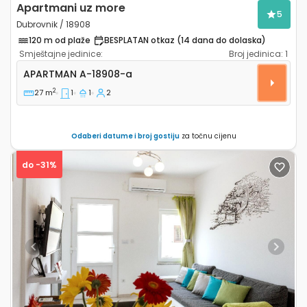
Apartmani uz more
5
Dubrovnik / 18908
120 m od plaže
BESPLATAN otkaz (14 dana do dolaska)
Smještajne jedinice:
Broj jedinica:
1
Jednosobni apartman Dubrovnik A-18908-a
APARTMAN
A-18908-a
2
27 m
1
1
2
Odaberi datume i broj gostiju
za točnu cijenu
do -31%
Previous
Next