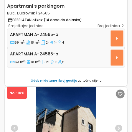
Apartmani s parkingom
Buići, Dubrovnik / 24565
BESPLATAN otkaz (14 dana do dolaska)
Smještajne jedinice:
Broj jedinica:
2
Dvosobni apartman Buići (Dubrovnik) A-24565-a
APARTMAN
A-24565-a
2
2
59 m
18 m
2
1
4
Apartman A-24565-b
APARTMAN
A-24565-b
2
2
63 m
18 m
2
1
6
Odaberi datume i broj gostiju
za točnu cijenu
do -16%
Previous
Next