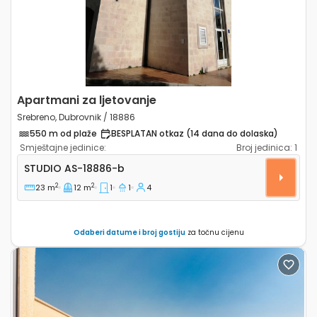
Apartmani za ljetovanje
Srebreno, Dubrovnik / 18886
550 m od plaže
BESPLATAN otkaz (14 dana do dolaska)
Smještajne jedinice:
Broj jedinica:
1
Studio apartman Srebreno, Dubrovnik AS-18886-b
STUDIO
AS-18886-b
2
2
23 m
12 m
1
1
4
Odaberi datume i broj gostiju
za točnu cijenu