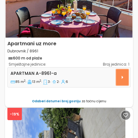
Apartmani uz more
Dubrovnik / 8961
600 m od plaže
Smještajne jedinice:
Broj jedinica:
1
Trosobni apartman Dubrovnik A-8961-a
APARTMAN
A-8961-a
2
2
85 m
13 m
3
2
6
Odaberi datume i broj gostiju
za točnu cijenu
-19%