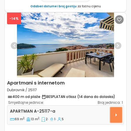
Odaberi datume i broj gostiju
za točnu cijenu
-14%
Previous
Next
Apartmani s internetom
Dubrovnik / 25117
400 m od plaže
BESPLATAN otkaz (14 dana do dolaska)
Smještajne jedinice:
Broj jedinica:
1
Dvosobni apartman Dubrovnik A-25117-a
APARTMAN
A-25117-a
2
2
69 m
13 m
2
1
5