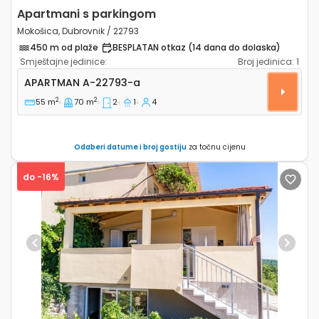
Apartmani s parkingom
Mokošica, Dubrovnik / 22793
450 m od plaže
BESPLATAN otkaz (14 dana do dolaska)
Smještajne jedinice:
Broj jedinica:
1
Dvosobni apartman Mokošica, Dubrovnik A-22793-a
APARTMAN
A-22793-a
2
2
55 m
70 m
2
1
4
Odaberi datume i broj gostiju
za točnu cijenu
do -16%
Previous
Next