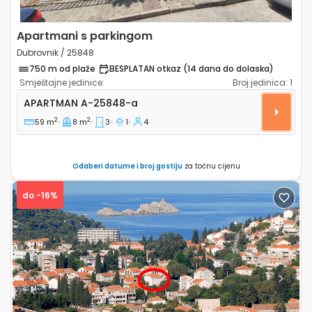
Apartmani s parkingom
Dubrovnik / 25848
750 m od plaže
BESPLATAN otkaz (14 dana do dolaska)
Smještajne jedinice:
Broj jedinica:
1
Trosobni apartman Dubrovnik A-25848-a
APARTMAN
A-25848-a
2
2
59 m
8 m
3
1
4
Odaberi datume i broj gostiju
za točnu cijenu
do -16%
Previous
Next