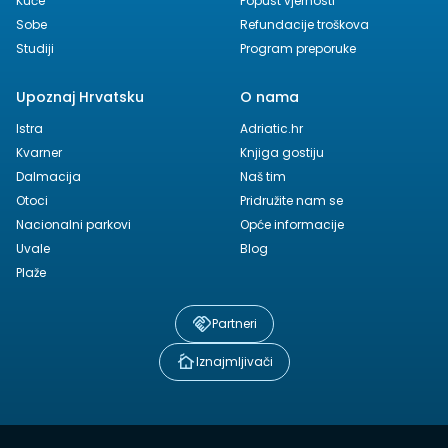
Kuće
Popust vjernosti
Sobe
Refundacije troškova
Studiji
Program preporuke
Upoznaj Hrvatsku
O nama
Istra
Adriatic.hr
Kvarner
Knjiga gostiju
Dalmacija
Naš tim
Otoci
Pridružite nam se
Nacionalni parkovi
Opće informacije
Uvale
Blog
Plaže
Partneri
Iznajmljivači