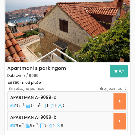
Previous
Next
Apartmani s parkingom
4,2
Dubrovnik / 9099
350 m od plaže
Smještajne jedinice:
Broj jedinica:
2
Jednosobni apartman Dubrovnik A-9099-a
APARTMAN
A-9099-a
2
2
19 m
34 m
1
1
2
Apartman A-9099-b
APARTMAN
A-9099-b
2
2
71 m
5 m
3
1
6