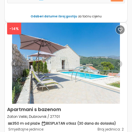
Odaberi datume i broj gostiju
za točnu cijenu
-14%
Previous
Next
Apartmani s bazenom
Zaton Veliki, Dubrovnik / 27701
350 m od plaže
BESPLATAN otkaz (30 dana do dolaska)
Smještajne jedinice:
Broj jedinica:
2