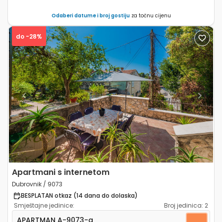
Odaberi datume i broj gostiju
za točnu cijenu
do -28%
Previous
Next
Apartmani s internetom
Dubrovnik / 9073
BESPLATAN otkaz (14 dana do dolaska)
Smještajne jedinice:
Broj jedinica:
2
Dvosobni apartman Dubrovnik A-9073-a
APARTMAN
A-9073-a