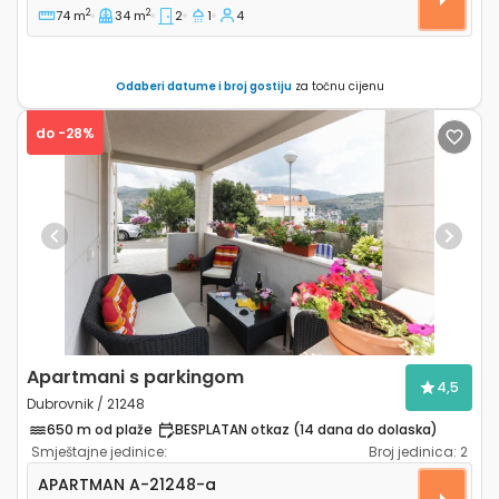
2
2
74 m
34 m
2
1
4
Odaberi datume i broj gostiju
za točnu cijenu
do -28%
Previous
Next
Apartmani s parkingom
4,5
Dubrovnik / 21248
650 m od plaže
BESPLATAN otkaz (14 dana do dolaska)
Smještajne jedinice:
Broj jedinica:
2
Jednosobni apartman Dubrovnik A-21248-a
APARTMAN
A-21248-a