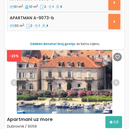
2
2
51 m
10 m
2
1
4
Apartman A-9073-b
APARTMAN
A-9073-b
2
30 m
2
1
4
Odaberi datume i broj gostiju
za točnu cijenu
-23%
Previous
Next
Apartmani uz more
3,5
Dubrovnik / 9058