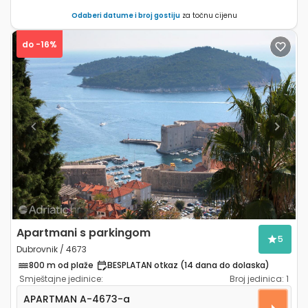
Odaberi datume i broj gostiju
za točnu cijenu
do -16%
Previous
Next
Apartmani s parkingom
5
Dubrovnik / 4673
800 m od plaže
BESPLATAN otkaz (14 dana do dolaska)
Smještajne jedinice:
Broj jedinica:
1
Dvosobni apartman Dubrovnik A-4673-a
APARTMAN
A-4673-a