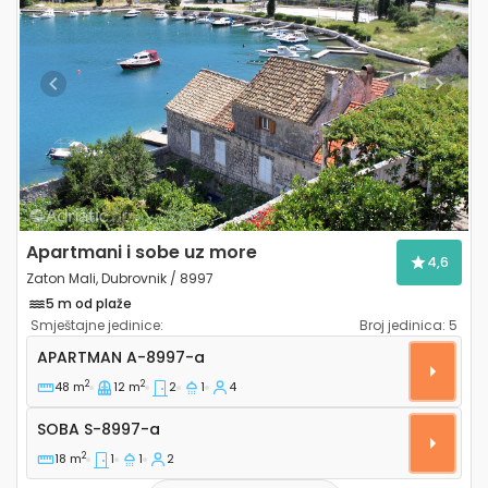
Previous
Next
Apartmani i sobe uz more
4,6
Zaton Mali, Dubrovnik / 8997
5 m od plaže
Smještajne jedinice:
Broj jedinica:
5
Dvosobni apartman Zaton Mali, Dubrovnik A-8997-a
APARTMAN
A-8997-a
2
2
48 m
12 m
2
1
4
Soba S-8997-a
SOBA
S-8997-a
2
18 m
1
1
2