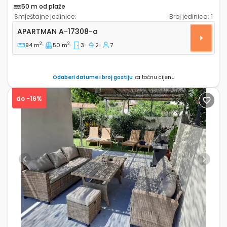
50 m od plaže
Smještajne jedinice:
Broj jedinica:
1
Trosobni apartman Sustjepan, Dubrovnik A-17308-a
APARTMAN
A-17308-a
2
2
94 m
50 m
3
2
7
Odaberi datume i broj gostiju
za točnu cijenu
do -16%
Previous
Next