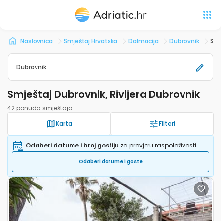
Naslovnica
Smještaj Hrvatska
Dalmacija
Dubrovnik
Smj
Dubrovnik
Smještaj Dubrovnik, Rivijera Dubrovnik
42 ponuda smještaja
Karta
Filteri
Odaberi datume i broj gostiju
za provjeru raspoloživosti
Odaberi datume i goste