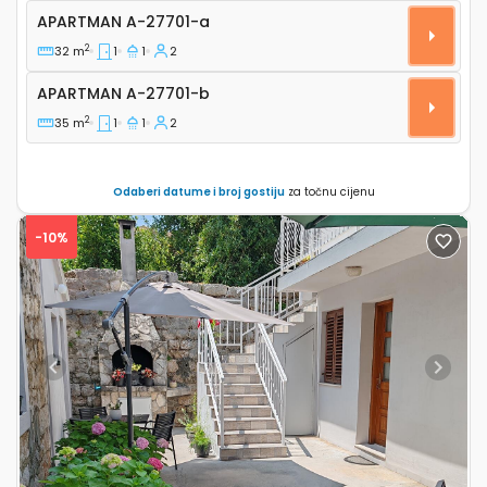
Jednosobni apartman Zaton Veliki, Dubrovnik A-2770
APARTMAN
A-27701-a
2
32 m
1
1
2
Apartman A-27701-b
APARTMAN
A-27701-b
2
35 m
1
1
2
Odaberi datume i broj gostiju
za točnu cijenu
-10%
Previous
Next