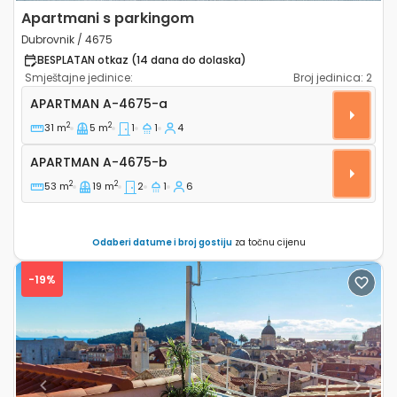
Apartmani s parkingom
Dubrovnik / 4675
BESPLATAN otkaz (14 dana do dolaska)
Smještajne jedinice:
Broj jedinica:
2
Jednosobni apartman Dubrovnik A-4675-a
APARTMAN
A-4675-a
2
2
31 m
5 m
1
1
4
Apartman A-4675-b
APARTMAN
A-4675-b
2
2
53 m
19 m
2
1
6
Odaberi datume i broj gostiju
za točnu cijenu
-19%
Previous
Next