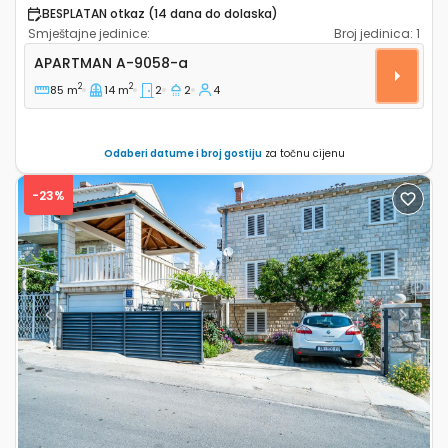
BESPLATAN otkaz (14 dana do dolaska)
Smještajne jedinice:
Broj jedinica:
1
Dvosobni apartman Dubrovnik A-9058-a
APARTMAN
A-9058-a
2
2
85 m
14 m
2
2
4
Odaberi datume i broj gostiju
za točnu cijenu
-23%
Previous
Next